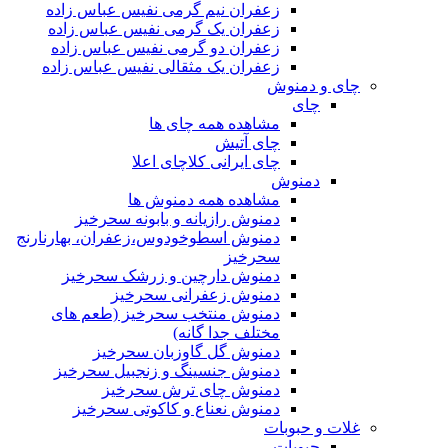
زعفران نیم گرمی نفیس عباس زاده
زعفران یک گرمی نفیس عباس زاده
زعفران دو گرمی نفیس عباس زاده
زعفران یک مثقالی نفیس عباس زاده
چای و دمنوش
چای
مشاهده همه چای ها
چای آتیش
چای ایرانی کلاچای اعلا
دمنوش
مشاهده همه دمنوش ها
دمنوش رازیانه و بابونه سحرخیز
دمنوش اسطوخودوس،زعفران، بهارنارنج
سحرخیز
دمنوش دارچین و زرشک سحرخیز
دمنوش زعفرانی سحرخیز
دمنوش منتخب سحرخیز (طعم های
مختلف جدا گانه)
دمنوش گل گاوزبان سحرخیز
دمنوش جنسینگ و زنجبیل سحرخیز
دمنوش چای ترش سحرخیز
دمنوش نعناع و کاکوتی سحرخیز
غلات و حبوبات
حبوبات