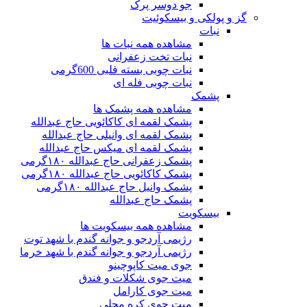
جو دوسر پرک
گز و پولکی و بیسکوئیت
نبات
مشاهده همه نبات ها
نبات تخت زعفرانی
نبات چوبی بسته قلبی 600گرمی
نبات چوبی فله ای
پشمک
مشاهده همه پشمک ها
پشمک لقمه ای کاکائویی حاج عبدالله
پشمک لقمه ای وانیلی حاج عبدالله
پشمک لقمه ای میکس حاج عبدالله
پشمک زعفرانی حاج عبدالله ۱۸۰گرمی
پشمک کاکائویی حاج عبدالله ۱۸۰گرمی
پشمک وانیل حاج عبدالله ۱۸۰گرمی
پشمک حاج عبدالله
بیسکویت
مشاهده همه بیسکویت ها
رژیمی آردجو و جوانه گندم با شهد توت
رژیمی آردجو و جوانه گندم با شهد خرما
جوی میت کاپوچینو
میت جوی شکلات و فندق
میت جوی کارامل
میت جوی کره محلی