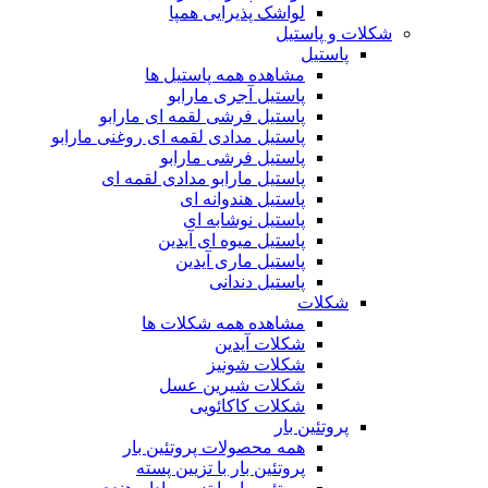
لواشک پذیرایی همپا
شکلات و پاستیل
پاستیل
مشاهده همه پاستیل ها
پاستیل آجری مارابو
پاستیل فرشی لقمه ای مارابو
پاستیل مدادی لقمه ای روغنی مارابو
پاستیل فرشی مارابو
پاستیل مارابو مدادی لقمه ای
پاستیل هندوانه ای
پاستیل نوشابه ای
پاستیل میوه ای آیدین
پاستیل ماری آیدین
پاستیل دندانی
شکلات
مشاهده همه شکلات ها
شکلات آیدین
شکلات شونیز
شکلات شیرین عسل
شکلات کاکائویی
پروتئین بار
همه محصولات پروتئین بار
پروتئین بار با تزیین پسته