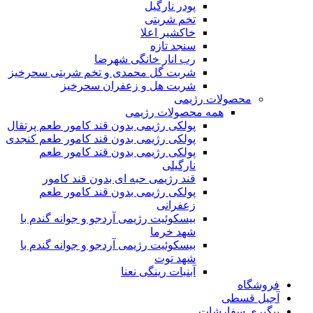
پودر نارگیل
تخم شربتی
خاکشیر اعلا
سنجد تازه
رب انار خانگی شهرضا
شربت گل محمدی و تخم شربتی سحرخیز
شربت هل و زعفران سحرخیز
محصولات رژیمی
همه محصولات رژیمی
پولکی رژیمی بدون قند کامور طعم پرتقال
پولکی رژیمی بدون قند کامور طعم کنجدی
پولکی رژیمی بدون قند کامور طعم
نارگیلی
قند رژیمی حبه ای بدون قند کامور
پولکی رژیمی بدون قند کامور طعم
زعفرانی
بيسکوئيت رژیمی آردجو و جوانه گندم با
شهد خرما
بيسکوئيت رژیمی آردجو و جوانه گندم با
شهد توت
آبنبات رینگی نعنا
فروشگاه
آجیل قسطی
پیگیری سفارشات