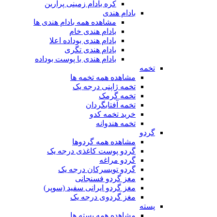
کره بادام زمینی پرارین
بادام هندی
مشاهده همه بادام هندی ها
بادام هندی خام
بادام هندی بوداده اعلا
بادام هندی تگری
بادام هندی با پوست بوداده
تخمه
مشاهده همه تخمه ها
تخمه ژاپنی درجه یک
تخمه گرمک
تخمه آفتابگردان
خرید تخمه کدو
تخمه هندوانه
گردو
مشاهده همه گردوها
گردو پوست کاغذی درجه یک
گردو مراغه
گردو تویسرکان درجه یک
مغز گردو فسنجانی
مغز گردو ایرانی سفید (سوپر)
مغز گردوی درجه یک
پسته
مشاهده همه پسته ها