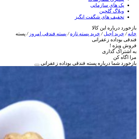
پک های سازمانی
وبلاگ گلچین
تخفیف های شگفت انگیز
بازخورد درباره این کالا
خانه
/
خرید آجیل
/
خرید پسته تازه
/
پسته فندقی امروز
/
پسته
فندقی بوداده زعفرانی
فروش ویژه !
به اشتراک گذاری
مرا اگاه کن
بازخورد شما درباره پسته فندقی بوداده زعفرانی