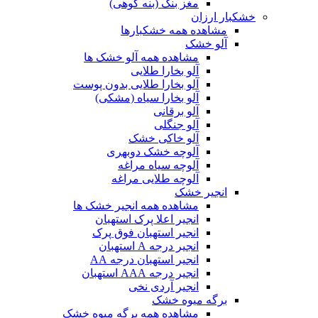
مغز بنک (بنه کوهی)
خشکبار ارزان
مشاهده همه خشکبارها
آلو خشک
مشاهده همه آلو خشک ها
آلو بخارا طلایی
آلو بخارا طلایی بدون پوست
آلو بخارا سیاه (مشکی)
آلو برقانی
آلو جنگلی
آلو خاکی خشک
آلوچه خشک دوبهری
آلوچه سیاه مراغه
آلوچه طلایی مراغه
انجیر خشک
مشاهده همه انجیر خشک ها
انجیر اعلا پرک استهبان
انجیر استهبان فوق پرک
انجیر درجه A استهبان
انجیر استهبان درجه AA
انجیر درجه AAA استهبان
انجیر آردی نخی
برگه میوه خشک
مشاهده همه برگه میوه خشک