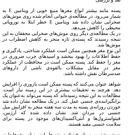
پسته مانند بیشتر انواع مغزها منبع خوبی از ویتامین E به
شمار می‌رود. در مطالعه‌ی حیوانی انجام شده روی موش‌های
صحرایی نشان داده شد ویتامین E خطر ابتلا به نوروپاتی
محیطی را کاهش می‌دهد.
در یک مطالعه‌ی دیگر روی موش‌های صحرایی محققان به این
نتیجه رسیدند که پسته‌ی تازه منجر به کاهش اضطراب در
موش‌ها شد.
این نوع مغز همچنین ممکن است عملکرد شناختی، یادگیری و
حفظ اطلاعات را بهبود ببخشد و اسیدهای چرب ضروری در
مغز را حفظ کند. پسته ممکن است در محافظت از عملکرد
مغز در مقابل مشکلات بالقوه‌ی ناشی از داروهای
ضدسرطان نقش داشته باشد.
شواهد عنوان می‌کنند که پسته ممکن است باروری را افزایش
دهد. هرچند به تحقیقات بیشتری در این زمینه نیاز است.
مطالعات به این نتیجه رسیده‌اند که پسته می‌تواند به‌عنوان یک
برانگیزاننده‌ی جنسی عمل کند. در یک مطالعه نشان داده شد
خوردن روزانه‌ی پسته به مدت سه هفته منجر به افزایش میل
جنسی در مردان شد. نشان داده شده که آرژنین،
فیتواسترول‌ها و آنتی‌اکسیدان‌های موجود در پسته برای
سلامت جنسی مفید هستند.
پسته بیشترین میزان فیتواستروژن‌ها را در میان مغزها دارد.