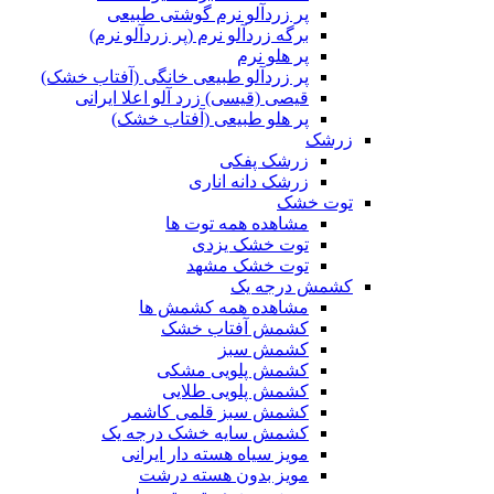
پر زردآلو نرم گوشتی طبیعی
برگه زردآلو نرم (پر زردآلو نرم)
پر هلو نرم
پر زردآلو طبیعی خانگی (آفتاب خشک)
قیصی (قیسی) زرد آلو اعلا ایرانی
پر هلو طبیعی (آفتاب خشک)
زرشک
زرشک پفکی
زرشک دانه اناری
توت خشک
مشاهده همه توت ها
توت خشک یزدی
توت خشک مشهد
کشمش درجه یک
مشاهده همه کشمش ها
کشمش آفتاب خشک
کشمش سبز
کشمش پلویی مشکی
کشمش پلویی طلایی
کشمش سبز قلمی کاشمر
کشمش سایه خشک درجه یک
مویز سیاه هسته دار ایرانی
مویز بدون هسته درشت