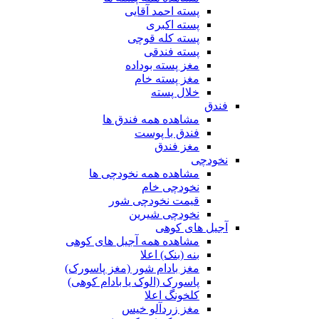
پسته احمد آقایی
پسته اکبری
پسته کله قوچی
پسته فندقی
مغز پسته بوداده
مغز پسته خام
خلال پسته
فندق
مشاهده همه فندق ها
فندق با پوست
مغز فندق
نخودچی
مشاهده همه نخودچی ها
نخودچی خام
قیمت نخودچی شور
نخودچی شیرین
آجیل های کوهی
مشاهده همه آجیل های کوهی
بنه (بنک) اعلا
مغز بادام شور (مغز پاسورک)
پاسورک (الوک یا بادام کوهی)
کلخونگ اعلا
مغز زردآلو خیس