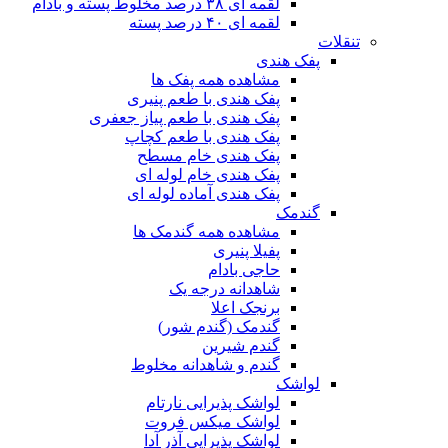
لقمه ای ۳۸ درصد مخلوط پسته و بادام
لقمه ای ۴۰ درصد پسته
تنقلات
پفک هندی
مشاهده همه پفک ها
پفک هندی با طعم پنیری
پفک هندی با طعم پیاز جعفری
پفک هندی با طعم کچاپ
پفک هندی خام مسطح
پفک هندی خام لوله ای
پفک هندی آماده لوله ای
گندمک
مشاهده همه گندمک ها
پفیلا پنیری
حاجی بادام
شاهدانه درجه یک
برنجک اعلا
گندمک (گندم شور)
گندم شیرین
گندم و شاهدانه مخلوط
لواشک
لواشک پذیرایی نارتام
لواشک میکس فروت
لواشک پذیرایی آذر آدا