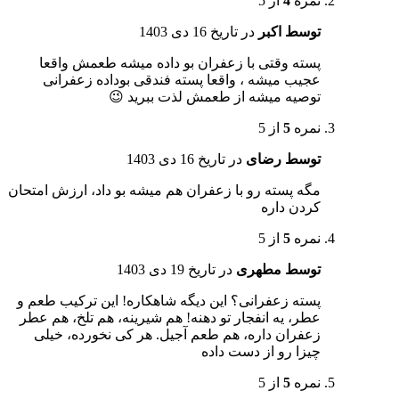
نمره
4
از 5
توسط اکبر
در تاریخ
16 دی 1403
پسته وقتی با زعفران بو داده میشه طعمش واقعا
عجیب میشه ، واقعا پسته فندقی بوداده زعفرانی
توصیه میشه از طعمش لذت ببرید 😉
نمره
5
از 5
توسط رضای
در تاریخ
16 دی 1403
مگه پسته رو با زعفران هم میشه بو داد، ارزش امتحان
کردن داره
نمره
5
از 5
توسط مطهری
در تاریخ
19 دی 1403
پسته زعفرانی؟ این دیگه شاهکاره! این ترکیب طعم و
عطر، یه انفجار تو دهنه! هم شیرینه، هم تلخ، هم عطر
زعفران داره، هم طعم آجیل. هر کی نخورده، خیلی
چیزا رو از دست داده
نمره
5
از 5