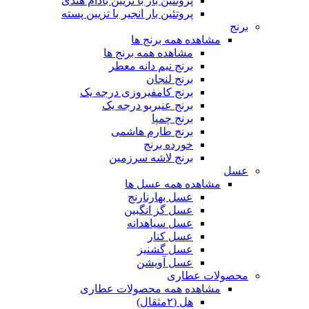
پروتئین بار با تزیین بادام هندی
پروتئین بار انجیر با تزیین پسته
برنج
مشاهده همه برنج ها
مشاهده همه برنج ها
برنج نیم دانه معطر
برنج لنجان
برنج کامفیروزی درجه یک
برنج عنبربو درجه یک
برنج چمپا
برنج طارم هاشمی
خورده برنج
برنج لاشه سرزمین
عسل
مشاهده همه عسل ها
عسل بهارنارنج
عسل گز انگبین
عسل سیاهدانه
عسل کنار
عسل گشنیز
عسل آویشن
محصولات عطاری
مشاهده همه محصولات عطاری
هل (۲مثقال)