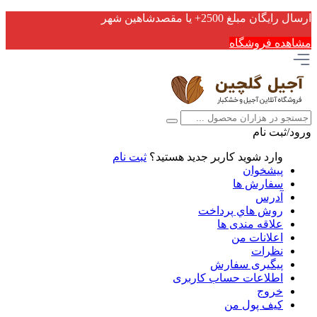
ارسال رایگان مبلغ 2500+ یا مقصدشاهین شهر
مشاهده فروشگاه
ورود/ثبت نام
وارد شوید
کاربر جدید هستید؟
ثبت نام
پیشخوان
سفارش ها
آدرس
روش هاي پرداخت
علاقه مندی ها
اعلانات من
نظرات
پیگیری سفارش
اطلاعات حساب كاربری
خروج
کیف پول من