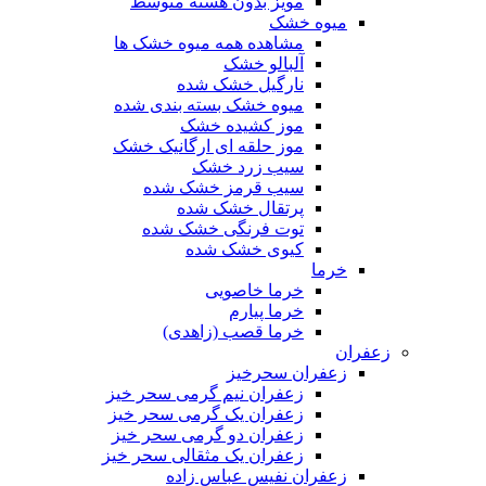
مویز بدون هسته متوسط
میوه خشک
مشاهده همه میوه خشک ها
آلبالو خشک
نارگیل خشک شده
میوه خشک بسته بندی شده
موز کشیده خشک
موز حلقه ای ارگانیک خشک
سیب زرد خشک
سیب قرمز خشک شده
پرتقال خشک شده
توت فرنگی خشک شده
کیوی خشک شده
خرما
خرما خاصویی
خرما پیارم
خرما قصب (زاهدی)
زعفران
زعفران سحرخیز
زعفران نیم گرمی سحر خیز
زعفران یک گرمی سحر خیز
زعفران دو گرمی سحر خیز
زعفران یک مثقالی سحر خیز
زعفران نفیس عباس زاده