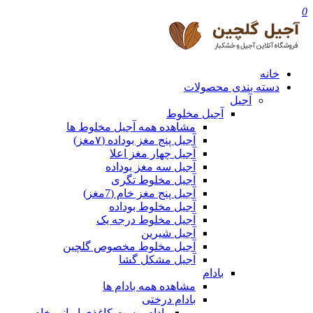
0
خانه
دسته بندی محصولات
آجیل
آجیل مخلوط
مشاهده همه آجیل مخلوط ها
آجیل پنج مغز بوداده (۷مغز)
آجیل چهار مغز اعلا
آجیل سه مغز بوداده
آجیل مخلوط تگری
آجیل پنج مغز خام (7مغز)
آجیل مخلوط بوداده
آجیل مخلوط درجه یک
آجیل شیرین
آجیل مخلوط مخصوص گلچین
آجیل مشکل گشا
بادام
مشاهده همه بادام ها
بادام درختی
بادام پوست کاغذی ایرانی خام