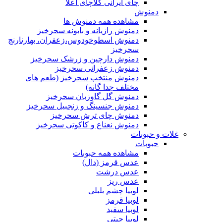
چای ایرانی کلاچای اعلا
دمنوش
مشاهده همه دمنوش ها
دمنوش رازیانه و بابونه سحرخیز
دمنوش اسطوخودوس،زعفران، بهارنارنج
سحرخیز
دمنوش دارچین و زرشک سحرخیز
دمنوش زعفرانی سحرخیز
دمنوش منتخب سحرخیز (طعم های
مختلف جدا گانه)
دمنوش گل گاوزبان سحرخیز
دمنوش جنسینگ و زنجبیل سحرخیز
دمنوش چای ترش سحرخیز
دمنوش نعناع و کاکوتی سحرخیز
غلات و حبوبات
حبوبات
مشاهده همه حبوبات
عدس قرمز (دال)
عدس درشت
عدس ریز
لوبیا چشم بلبلی
لوبیا قرمز
لوبیا سفید
لوبیا چیتی