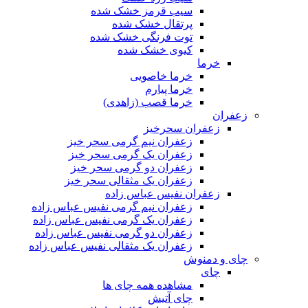
سیب قرمز خشک شده
پرتقال خشک شده
توت فرنگی خشک شده
کیوی خشک شده
خرما
خرما خاصویی
خرما پیارم
خرما قصب (زاهدی)
زعفران
زعفران سحرخیز
زعفران نیم گرمی سحر خیز
زعفران یک گرمی سحر خیز
زعفران دو گرمی سحر خیز
زعفران یک مثقالی سحر خیز
زعفران نفیس عباس زاده
زعفران نیم گرمی نفیس عباس زاده
زعفران یک گرمی نفیس عباس زاده
زعفران دو گرمی نفیس عباس زاده
زعفران یک مثقالی نفیس عباس زاده
چای و دمنوش
چای
مشاهده همه چای ها
چای آتیش