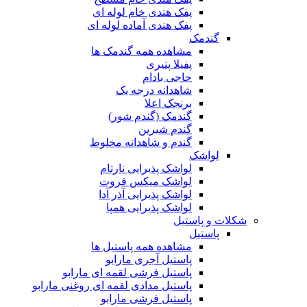
پفک هندی خام لوله ای
پفک هندی آماده لوله ای
گندمک
مشاهده همه گندمک ها
پفیلا پنیری
حاجی بادام
شاهدانه درجه یک
برنجک اعلا
گندمک (گندم شور)
گندم شیرین
گندم و شاهدانه مخلوط
لواشک
لواشک پذیرایی نارتام
لواشک میکس فروت
لواشک پذیرایی آذر آدا
لواشک پذیرایی همپا
شکلات و پاستیل
پاستیل
مشاهده همه پاستیل ها
پاستیل آجری مارابو
پاستیل فرشی لقمه ای مارابو
پاستیل مدادی لقمه ای روغنی مارابو
پاستیل فرشی مارابو