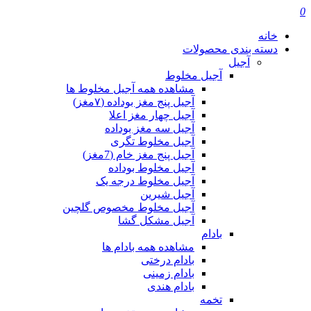
0
خانه
دسته بندی محصولات
آجیل
آجیل مخلوط
مشاهده همه آجیل مخلوط ها
آجیل پنج مغز بوداده (۷مغز)
آجیل چهار مغز اعلا
آجیل سه مغز بوداده
آجیل مخلوط تگری
آجیل پنج مغز خام (7مغز)
آجیل مخلوط بوداده
آجیل مخلوط درجه یک
آجیل شیرین
آجیل مخلوط مخصوص گلچین
آجیل مشکل گشا
بادام
مشاهده همه بادام ها
بادام درختی
بادام زمینی
بادام هندی
تخمه