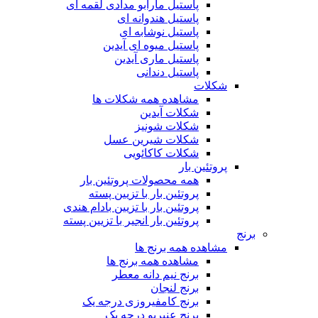
پاستیل مارابو مدادی لقمه ای
پاستیل هندوانه ای
پاستیل نوشابه ای
پاستیل میوه ای آیدین
پاستیل ماری آیدین
پاستیل دندانی
شکلات
مشاهده همه شکلات ها
شکلات آیدین
شکلات شونیز
شکلات شیرین عسل
شکلات کاکائویی
پروتئین بار
همه محصولات پروتئین بار
پروتئین بار با تزیین پسته
پروتئین بار با تزیین بادام هندی
پروتئین بار انجیر با تزیین پسته
برنج
مشاهده همه برنج ها
مشاهده همه برنج ها
برنج نیم دانه معطر
برنج لنجان
برنج کامفیروزی درجه یک
برنج عنبربو درجه یک