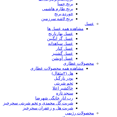
برنج چمپا
برنج طارم هاشمی
خورده برنج
برنج لاشه سرزمین
عسل
مشاهده همه عسل ها
عسل بهارنارنج
عسل گز انگبین
عسل سیاهدانه
عسل کنار
عسل گشنیز
عسل آویشن
محصولات عطاری
مشاهده همه محصولات عطاری
هل (۲مثقال)
پودر نارگیل
تخم شربتی
خاکشیر اعلا
سنجد تازه
رب انار خانگی شهرضا
شربت گل محمدی و تخم شربتی سحرخیز
شربت هل و زعفران سحرخیز
محصولات رژیمی