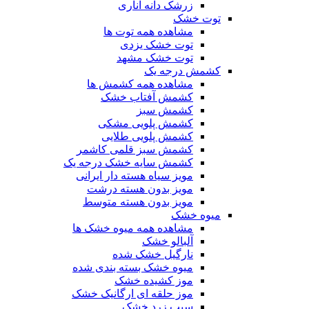
زرشک دانه اناری
توت خشک
مشاهده همه توت ها
توت خشک یزدی
توت خشک مشهد
کشمش درجه یک
مشاهده همه کشمش ها
کشمش آفتاب خشک
کشمش سبز
کشمش پلویی مشکی
کشمش پلویی طلایی
کشمش سبز قلمی کاشمر
کشمش سایه خشک درجه یک
مویز سیاه هسته دار ایرانی
مویز بدون هسته درشت
مویز بدون هسته متوسط
میوه خشک
مشاهده همه میوه خشک ها
آلبالو خشک
نارگیل خشک شده
میوه خشک بسته بندی شده
موز کشیده خشک
موز حلقه ای ارگانیک خشک
سیب زرد خشک