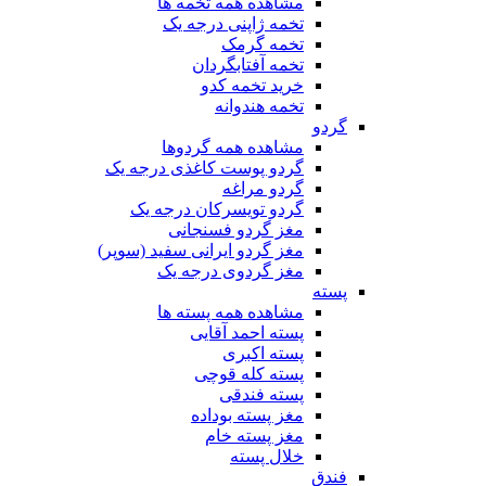
مشاهده همه تخمه ها
تخمه ژاپنی درجه یک
تخمه گرمک
تخمه آفتابگردان
خرید تخمه کدو
تخمه هندوانه
گردو
مشاهده همه گردوها
گردو پوست کاغذی درجه یک
گردو مراغه
گردو تویسرکان درجه یک
مغز گردو فسنجانی
مغز گردو ایرانی سفید (سوپر)
مغز گردوی درجه یک
پسته
مشاهده همه پسته ها
پسته احمد آقایی
پسته اکبری
پسته کله قوچی
پسته فندقی
مغز پسته بوداده
مغز پسته خام
خلال پسته
فندق