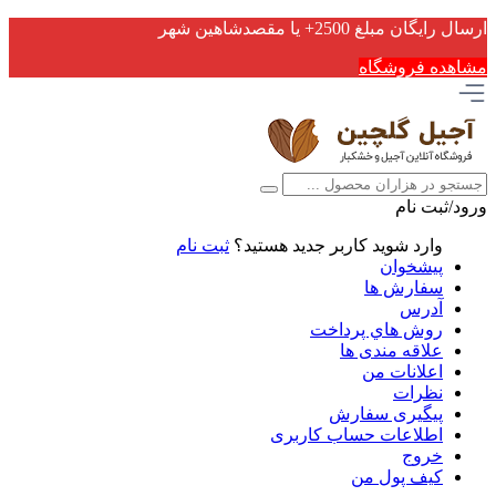
ارسال رایگان مبلغ 2500+ یا مقصدشاهین شهر
مشاهده فروشگاه
ورود/ثبت نام
وارد شوید
کاربر جدید هستید؟
ثبت نام
پیشخوان
سفارش ها
آدرس
روش هاي پرداخت
علاقه مندی ها
اعلانات من
نظرات
پیگیری سفارش
اطلاعات حساب كاربری
خروج
کیف پول من