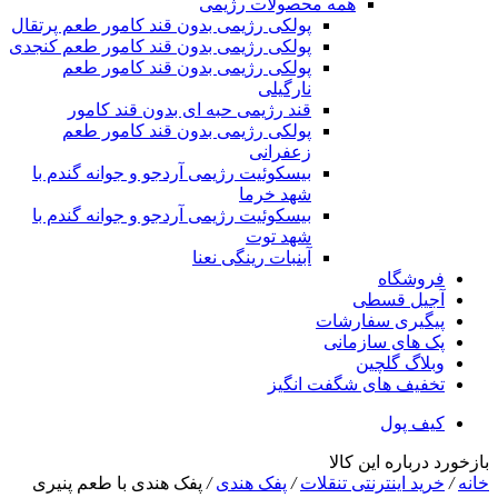
همه محصولات رژیمی
پولکی رژیمی بدون قند کامور طعم پرتقال
پولکی رژیمی بدون قند کامور طعم کنجدی
پولکی رژیمی بدون قند کامور طعم
نارگیلی
قند رژیمی حبه ای بدون قند کامور
پولکی رژیمی بدون قند کامور طعم
زعفرانی
بيسکوئيت رژیمی آردجو و جوانه گندم با
شهد خرما
بيسکوئيت رژیمی آردجو و جوانه گندم با
شهد توت
آبنبات رینگی نعنا
فروشگاه
آجیل قسطی
پیگیری سفارشات
پک های سازمانی
وبلاگ گلچین
تخفیف های شگفت انگیز
کیف پول
بازخورد درباره این کالا
خانه
/
خرید اینترنتی تنقلات
/
پفک هندی
/
پفک هندی با طعم پنیری