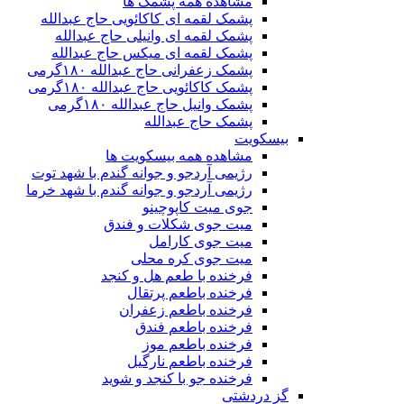
مشاهده همه پشمک ها
پشمک لقمه ای کاکائویی حاج عبدالله
پشمک لقمه ای وانیلی حاج عبدالله
پشمک لقمه ای میکس حاج عبدالله
پشمک زعفرانی حاج عبدالله ۱۸۰گرمی
پشمک کاکائویی حاج عبدالله ۱۸۰گرمی
پشمک وانیل حاج عبدالله ۱۸۰گرمی
پشمک حاج عبدالله
بیسکویت
مشاهده همه بیسکویت ها
رژیمی آردجو و جوانه گندم با شهد توت
رژیمی آردجو و جوانه گندم با شهد خرما
جوی میت کاپوچینو
میت جوی شکلات و فندق
میت جوی کارامل
میت جوی کره محلی
فرخنده با طعم هل و کنجد
فرخنده باطعم پرتقال
فرخنده باطعم زعفران
فرخنده باطعم فندق
فرخنده باطعم موز
فرخنده باطعم نارگیل
فرخنده جو با کنجد و شوید
گز دردشتی