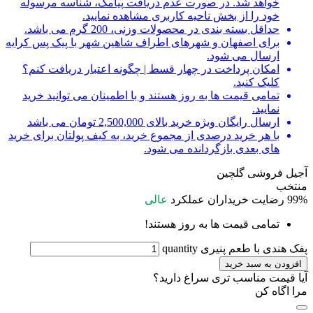
خواهد شد. در صورت عدم دریافت پیامک، شناسه مرسوله
خود را از بخش ناحیه کاربری مشاهده نمایید.
حداقل بسته بندی در محصولات وزنی، 200 گرم می باشد.
برای اصفهان و شهرهای اطراف شاهین شهر با پیک پس کرایه
ارسال می شود.
امکان پرداخت در چهار قسط | چگونه اعتبار دریافت کنم؟
کلیک کنید.
تمامی قیمت ها به روز هستند و با اطمینان می توانید خرید
نمایید.
ارسال رایگان ویژه خرید بالای 2,500,000 تومان می باشد
با هر خرید درصدی از مجموع خرید، به کیف پولتان برای خرید
های بعدی بازگردانده می شود.
آجیل فروشی گلچین
منتخب
99%
رضایت خریداران
عملکرد
عالی
تمامی قیمت ها به روز هستند!
پفک هندی با طعم پنیری quantity
افزودن به سبد خرید
آیا قیمت مناسب تری سراغ دارید؟
مرا اگاه کن