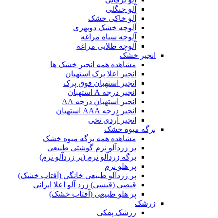
آلو جنگلی
آلو خاکی خشک
آلوچه خشک دوبهری
آلوچه سیاه مراغه
آلوچه طلایی مراغه
انجیر خشک
مشاهده همه انجیر خشک ها
انجیر اعلا پرک استهبان
انجیر استهبان فوق پرک
انجیر درجه A استهبان
انجیر استهبان درجه AA
انجیر درجه AAA استهبان
انجیر آردی نخی
برگه میوه خشک
مشاهده همه برگه میوه خشک
پر زردآلو نرم گوشتی طبیعی
برگه زردآلو نرم (پر زردآلو نرم)
پر هلو نرم
پر زردآلو طبیعی خانگی (آفتاب خشک)
قیصی (قیسی) زرد آلو اعلا ایرانی
پر هلو طبیعی (آفتاب خشک)
زرشک
زرشک پفکی