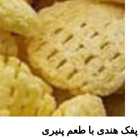
پفک هندی با طعم پنیری