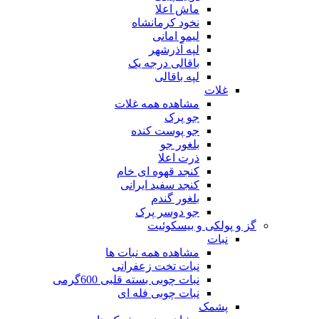
ماش اعلا
نخود کرمانشاه
لیمو امانی
لپه آذرشهر
باقالی درجه یک
لپه باقالی
غلات
مشاهده همه غلات
جو پرک
جو پوست کنده
بلغور جو
ذرت اعلا
کنجد قهوه ای خام
کنجد سفید ایرانی
بلغور گندم
جو دوسر پرک
گز و پولکی و بیسکوئیت
نبات
مشاهده همه نبات ها
نبات تخت زعفرانی
نبات چوبی بسته قلبی 600گرمی
نبات چوبی فله ای
پشمک