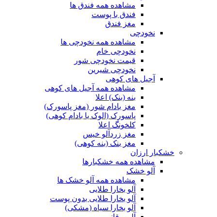
مشاهده همه فندق ها
فندق با پوست
مغز فندق
نخودچی
مشاهده همه نخودچی ها
نخودچی خام
قیمت نخودچی شور
نخودچی شیرین
آجیل های کوهی
مشاهده همه آجیل های کوهی
بنه (بنک) اعلا
مغز بادام شور (مغز پاسورک)
پاسورک (الوک یا بادام کوهی)
کلخونگ اعلا
مغز زردآلو خیس
مغز بنک (بنه کوهی)
خشکبار ارزان
مشاهده همه خشکبارها
آلو خشک
مشاهده همه آلو خشک ها
آلو بخارا طلایی
آلو بخارا طلایی بدون پوست
آلو بخارا سیاه (مشکی)
آلو برقانی