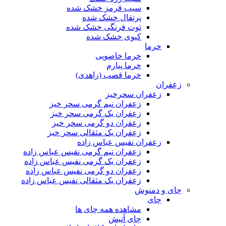
سیب قرمز خشک شده
پرتقال خشک شده
توت فرنگی خشک شده
کیوی خشک شده
خرما
خرما خاصویی
خرما پیارم
خرما قصب (زاهدی)
زعفران
زعفران سحرخیز
زعفران نیم گرمی سحر خیز
زعفران یک گرمی سحر خیز
زعفران دو گرمی سحر خیز
زعفران یک مثقالی سحر خیز
زعفران نفیس عباس زاده
زعفران نیم گرمی نفیس عباس زاده
زعفران یک گرمی نفیس عباس زاده
زعفران دو گرمی نفیس عباس زاده
زعفران یک مثقالی نفیس عباس زاده
چای و دمنوش
چای
مشاهده همه چای ها
چای آتیش