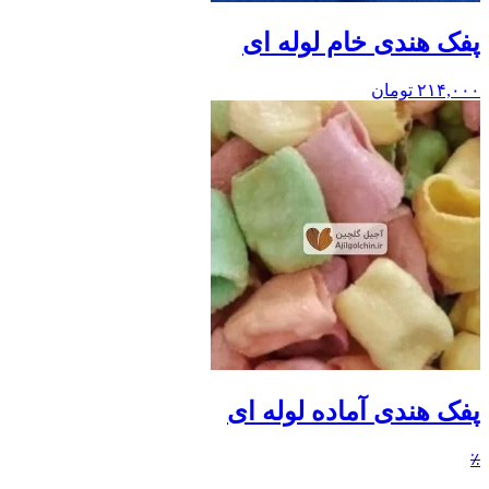
پفک هندی خام لوله ای
۲۱۴,۰۰۰
تومان
پفک هندی آماده لوله ای
٪