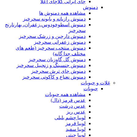
چای ایرانی کلاچای اعلا
دمنوش
مشاهده همه دمنوش ها
دمنوش رازیانه و بابونه سحرخیز
دمنوش اسطوخودوس،زعفران، بهارنارنج
سحرخیز
دمنوش دارچین و زرشک سحرخیز
دمنوش زعفرانی سحرخیز
دمنوش منتخب سحرخیز (طعم های
مختلف جدا گانه)
دمنوش گل گاوزبان سحرخیز
دمنوش جنسینگ و زنجبیل سحرخیز
دمنوش چای ترش سحرخیز
دمنوش نعناع و کاکوتی سحرخیز
غلات و حبوبات
حبوبات
مشاهده همه حبوبات
عدس قرمز (دال)
عدس درشت
عدس ریز
لوبیا چشم بلبلی
لوبیا قرمز
لوبیا سفید
لوبیا چیتی