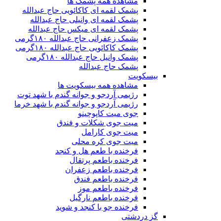
مشاهده همه پشمک ها
پشمک لقمه ای کاکائویی حاج عبدالله
پشمک لقمه ای وانیلی حاج عبدالله
پشمک لقمه ای میکس حاج عبدالله
پشمک زعفرانی حاج عبدالله ۱۸۰گرمی
پشمک کاکائویی حاج عبدالله ۱۸۰گرمی
پشمک وانیل حاج عبدالله ۱۸۰گرمی
پشمک حاج عبدالله
بیسکویت
مشاهده همه بیسکویت ها
رژیمی آردجو و جوانه گندم با شهد توت
رژیمی آردجو و جوانه گندم با شهد خرما
جوی میت کاپوچینو
میت جوی شکلات و فندق
میت جوی کارامل
میت جوی کره محلی
فرخنده با طعم هل و کنجد
فرخنده باطعم پرتقال
فرخنده باطعم زعفران
فرخنده باطعم فندق
فرخنده باطعم موز
فرخنده باطعم نارگیل
فرخنده جو با کنجد و شوید
گز دردشتی