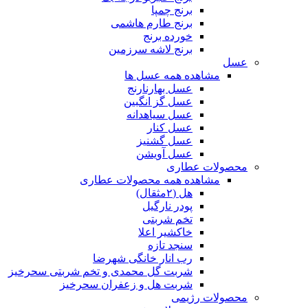
برنج چمپا
برنج طارم هاشمی
خورده برنج
برنج لاشه سرزمین
عسل
مشاهده همه عسل ها
عسل بهارنارنج
عسل گز انگبین
عسل سیاهدانه
عسل کنار
عسل گشنیز
عسل آویشن
محصولات عطاری
مشاهده همه محصولات عطاری
هل (۲مثقال)
پودر نارگیل
تخم شربتی
خاکشیر اعلا
سنجد تازه
رب انار خانگی شهرضا
شربت گل محمدی و تخم شربتی سحرخیز
شربت هل و زعفران سحرخیز
محصولات رژیمی