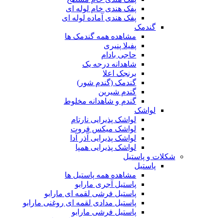
پفک هندی خام لوله ای
پفک هندی آماده لوله ای
گندمک
مشاهده همه گندمک ها
پفیلا پنیری
حاجی بادام
شاهدانه درجه یک
برنجک اعلا
گندمک (گندم شور)
گندم شیرین
گندم و شاهدانه مخلوط
لواشک
لواشک پذیرایی نارتام
لواشک میکس فروت
لواشک پذیرایی آذر آدا
لواشک پذیرایی همپا
شکلات و پاستیل
پاستیل
مشاهده همه پاستیل ها
پاستیل آجری مارابو
پاستیل فرشی لقمه ای مارابو
پاستیل مدادی لقمه ای روغنی مارابو
پاستیل فرشی مارابو