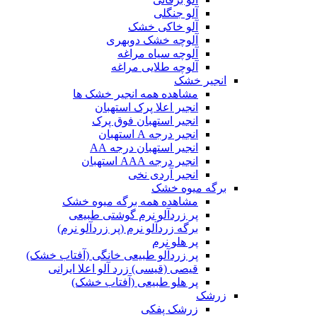
آلو جنگلی
آلو خاکی خشک
آلوچه خشک دوبهری
آلوچه سیاه مراغه
آلوچه طلایی مراغه
انجیر خشک
مشاهده همه انجیر خشک ها
انجیر اعلا پرک استهبان
انجیر استهبان فوق پرک
انجیر درجه A استهبان
انجیر استهبان درجه AA
انجیر درجه AAA استهبان
انجیر آردی نخی
برگه میوه خشک
مشاهده همه برگه میوه خشک
پر زردآلو نرم گوشتی طبیعی
برگه زردآلو نرم (پر زردآلو نرم)
پر هلو نرم
پر زردآلو طبیعی خانگی (آفتاب خشک)
قیصی (قیسی) زرد آلو اعلا ایرانی
پر هلو طبیعی (آفتاب خشک)
زرشک
زرشک پفکی