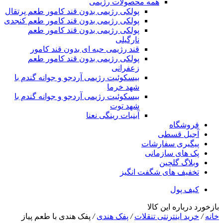
همه محصولات رژیمی
پولکی رژیمی بدون قند کامور طعم پرتقال
پولکی رژیمی بدون قند کامور طعم کنجدی
پولکی رژیمی بدون قند کامور طعم
نارگیلی
قند رژیمی حبه ای بدون قند کامور
پولکی رژیمی بدون قند کامور طعم
زعفرانی
بيسکوئيت رژیمی آردجو و جوانه گندم با
شهد خرما
بيسکوئيت رژیمی آردجو و جوانه گندم با
شهد توت
آبنبات رینگی نعنا
فروشگاه
آجیل قسطی
پیگیری سفارشات
پک های سازمانی
وبلاگ گلچین
تخفیف های شگفت انگیز
کیف پول
بازخورد درباره این کالا
خانه
/
خرید اینترنتی تنقلات
/
پفک هندی
/
پفک هندی با طعم پیاز