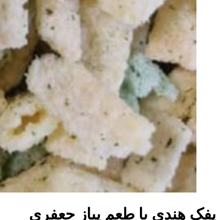
پفک هندی با طعم پیاز جعفری