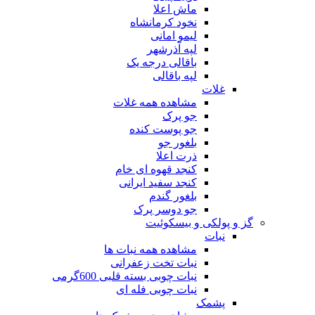
ماش اعلا
نخود کرمانشاه
لیمو امانی
لپه آذرشهر
باقالی درجه یک
لپه باقالی
غلات
مشاهده همه غلات
جو پرک
جو پوست کنده
بلغور جو
ذرت اعلا
کنجد قهوه ای خام
کنجد سفید ایرانی
بلغور گندم
جو دوسر پرک
گز و پولکی و بیسکوئیت
نبات
مشاهده همه نبات ها
نبات تخت زعفرانی
نبات چوبی بسته قلبی 600گرمی
نبات چوبی فله ای
پشمک