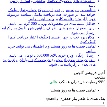
بسته بندی های محصولات کاملا بهداشتی و استاندارد می
باشد.
شناسه مرسوله پس از تحویل به مرکز حمل و نقل، پیامک
خواهد شد. در صورت عدم دریافت پیامک، شناسه مرسوله
خود را از بخش ناحیه کاربری مشاهده نمایید.
حداقل بسته بندی در محصولات وزنی، 200 گرم می باشد.
برای اصفهان و شهرهای اطراف شاهین شهر با پیک پس کرایه
ارسال می شود.
امکان پرداخت در چهار قسط | چگونه اعتبار دریافت کنم؟
کلیک کنید.
تمامی قیمت ها به روز هستند و با اطمینان می توانید خرید
نمایید.
ارسال رایگان ویژه خرید بالای 2,500,000 تومان می باشد
با هر خرید درصدی از مجموع خرید، به کیف پولتان برای خرید
های بعدی بازگردانده می شود.
آجیل فروشی گلچین
منتخب
99%
رضایت خریداران
عملکرد
عالی
تمامی قیمت ها به روز هستند!
پفک هندی با طعم پیاز جعفری quantity