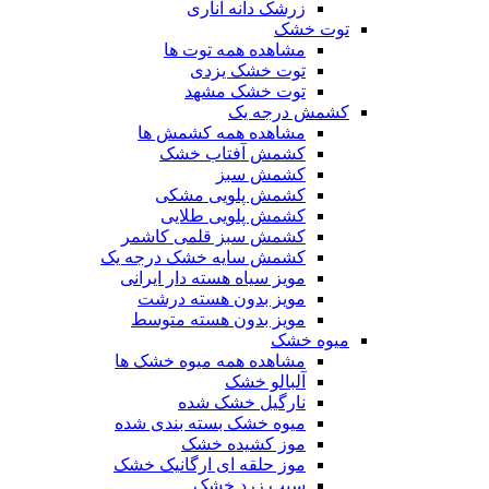
زرشک دانه اناری
توت خشک
مشاهده همه توت ها
توت خشک یزدی
توت خشک مشهد
کشمش درجه یک
مشاهده همه کشمش ها
کشمش آفتاب خشک
کشمش سبز
کشمش پلویی مشکی
کشمش پلویی طلایی
کشمش سبز قلمی کاشمر
کشمش سایه خشک درجه یک
مویز سیاه هسته دار ایرانی
مویز بدون هسته درشت
مویز بدون هسته متوسط
میوه خشک
مشاهده همه میوه خشک ها
آلبالو خشک
نارگیل خشک شده
میوه خشک بسته بندی شده
موز کشیده خشک
موز حلقه ای ارگانیک خشک
سیب زرد خشک