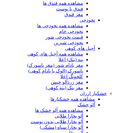
مشاهده همه فندق ها
فندق با پوست
مغز فندق
نخودچی
مشاهده همه نخودچی ها
نخودچی خام
قیمت نخودچی شور
نخودچی شیرین
آجیل های کوهی
مشاهده همه آجیل های کوهی
بنه (بنک) اعلا
مغز بادام شور (مغز پاسورک)
پاسورک (الوک یا بادام کوهی)
کلخونگ اعلا
مغز زردآلو خیس
مغز بنک (بنه کوهی)
خشکبار ارزان
مشاهده همه خشکبارها
آلو خشک
مشاهده همه آلو خشک ها
آلو بخارا طلایی
آلو بخارا طلایی بدون پوست
آلو بخارا سیاه (مشکی)
آلو برقانی