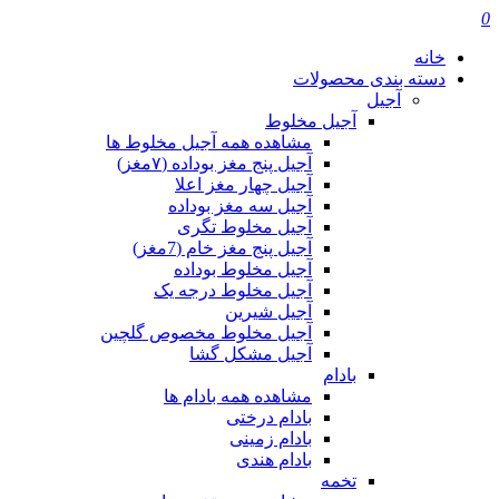
0
خانه
دسته بندی محصولات
آجیل
آجیل مخلوط
مشاهده همه آجیل مخلوط ها
آجیل پنج مغز بوداده (۷مغز)
آجیل چهار مغز اعلا
آجیل سه مغز بوداده
آجیل مخلوط تگری
آجیل پنج مغز خام (7مغز)
آجیل مخلوط بوداده
آجیل مخلوط درجه یک
آجیل شیرین
آجیل مخلوط مخصوص گلچین
آجیل مشکل گشا
بادام
مشاهده همه بادام ها
بادام درختی
بادام زمینی
بادام هندی
تخمه