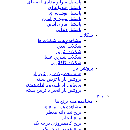
پاستیل مارابو مدادی لقمه ای
پاستیل هندوانه ای
پاستیل نوشابه ای
پاستیل میوه ای آیدین
پاستیل ماری آیدین
پاستیل دندانی
شکلات
مشاهده همه شکلات ها
شکلات آیدین
شکلات شونیز
شکلات شیرین عسل
شکلات کاکائویی
پروتئین بار
همه محصولات پروتئین بار
پروتئین بار با تزیین پسته
پروتئین بار با تزیین بادام هندی
پروتئین بار انجیر با تزیین پسته
برنج
مشاهده همه برنج ها
مشاهده همه برنج ها
برنج نیم دانه معطر
برنج لنجان
برنج کامفیروزی درجه یک
برنج عنبربو درجه یک