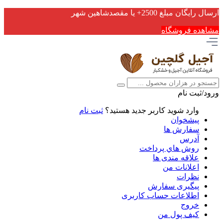
ارسال رایگان مبلغ 2500+ یا مقصدشاهین شهر
مشاهده فروشگاه
ورود/ثبت نام
وارد شوید
کاربر جدید هستید؟
ثبت نام
پیشخوان
سفارش ها
آدرس
روش هاي پرداخت
علاقه مندی ها
اعلانات من
نظرات
پیگیری سفارش
اطلاعات حساب كاربری
خروج
کیف پول من