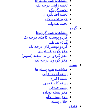
مشاهده همه تخمه ها
تخمه ژاپنی درجه یک
تخمه گرمک
تخمه آفتابگردان
خرید تخمه کدو
تخمه هندوانه
گردو
مشاهده همه گردوها
گردو پوست کاغذی درجه یک
گردو مراغه
گردو تویسرکان درجه یک
مغز گردو فسنجانی
مغز گردو ایرانی سفید (سوپر)
مغز گردوی درجه یک
پسته
مشاهده همه پسته ها
پسته احمد آقایی
پسته اکبری
پسته کله قوچی
پسته فندقی
مغز پسته بوداده
مغز پسته خام
خلال پسته
فندق