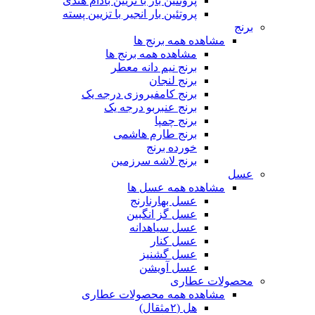
پروتئین بار با تزیین بادام هندی
پروتئین بار انجیر با تزیین پسته
برنج
مشاهده همه برنج ها
مشاهده همه برنج ها
برنج نیم دانه معطر
برنج لنجان
برنج کامفیروزی درجه یک
برنج عنبربو درجه یک
برنج چمپا
برنج طارم هاشمی
خورده برنج
برنج لاشه سرزمین
عسل
مشاهده همه عسل ها
عسل بهارنارنج
عسل گز انگبین
عسل سیاهدانه
عسل کنار
عسل گشنیز
عسل آویشن
محصولات عطاری
مشاهده همه محصولات عطاری
هل (۲مثقال)