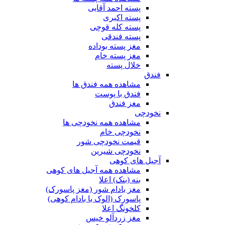
پسته احمد آقایی
پسته اکبری
پسته کله قوچی
پسته فندقی
مغز پسته بوداده
مغز پسته خام
خلال پسته
فندق
مشاهده همه فندق ها
فندق با پوست
مغز فندق
نخودچی
مشاهده همه نخودچی ها
نخودچی خام
قیمت نخودچی شور
نخودچی شیرین
آجیل های کوهی
مشاهده همه آجیل های کوهی
بنه (بنک) اعلا
مغز بادام شور (مغز پاسورک)
پاسورک (الوک یا بادام کوهی)
کلخونگ اعلا
مغز زردآلو خیس