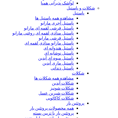
لواشک پذیرایی همپا
شکلات و پاستیل
پاستیل
مشاهده همه پاستیل ها
پاستیل آجری مارابو
پاستیل فرشی لقمه ای مارابو
پاستیل مدادی لقمه ای روغنی مارابو
پاستیل فرشی مارابو
پاستیل مارابو مدادی لقمه ای
پاستیل هندوانه ای
پاستیل نوشابه ای
پاستیل میوه ای آیدین
پاستیل ماری آیدین
پاستیل دندانی
شکلات
مشاهده همه شکلات ها
شکلات آیدین
شکلات شونیز
شکلات شیرین عسل
شکلات کاکائویی
پروتئین بار
همه محصولات پروتئین بار
پروتئین بار با تزیین پسته