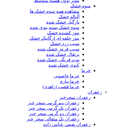
مویز بدون هسته متوسط
میوه خشک
مشاهده همه میوه خشک ها
آلبالو خشک
نارگیل خشک شده
میوه خشک بسته بندی شده
موز کشیده خشک
موز حلقه ای ارگانیک خشک
سیب زرد خشک
سیب قرمز خشک شده
پرتقال خشک شده
توت فرنگی خشک شده
کیوی خشک شده
خرما
خرما خاصویی
خرما پیارم
خرما قصب (زاهدی)
زعفران
زعفران سحرخیز
زعفران نیم گرمی سحر خیز
زعفران یک گرمی سحر خیز
زعفران دو گرمی سحر خیز
زعفران یک مثقالی سحر خیز
زعفران نفیس عباس زاده