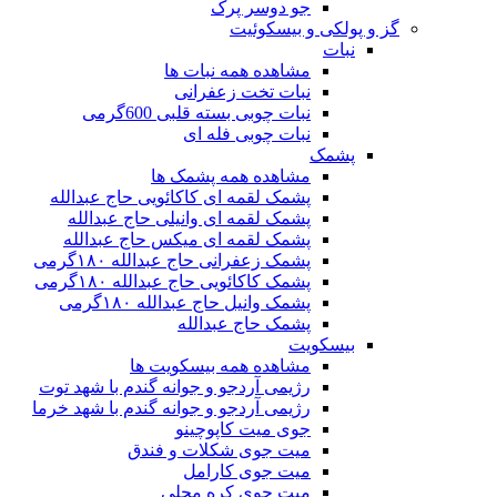
جو دوسر پرک
گز و پولکی و بیسکوئیت
نبات
مشاهده همه نبات ها
نبات تخت زعفرانی
نبات چوبی بسته قلبی 600گرمی
نبات چوبی فله ای
پشمک
مشاهده همه پشمک ها
پشمک لقمه ای کاکائویی حاج عبدالله
پشمک لقمه ای وانیلی حاج عبدالله
پشمک لقمه ای میکس حاج عبدالله
پشمک زعفرانی حاج عبدالله ۱۸۰گرمی
پشمک کاکائویی حاج عبدالله ۱۸۰گرمی
پشمک وانیل حاج عبدالله ۱۸۰گرمی
پشمک حاج عبدالله
بیسکویت
مشاهده همه بیسکویت ها
رژیمی آردجو و جوانه گندم با شهد توت
رژیمی آردجو و جوانه گندم با شهد خرما
جوی میت کاپوچینو
میت جوی شکلات و فندق
میت جوی کارامل
میت جوی کره محلی