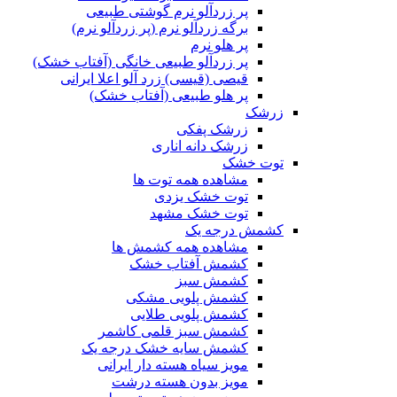
پر زردآلو نرم گوشتی طبیعی
برگه زردآلو نرم (پر زردآلو نرم)
پر هلو نرم
پر زردآلو طبیعی خانگی (آفتاب خشک)
قیصی (قیسی) زرد آلو اعلا ایرانی
پر هلو طبیعی (آفتاب خشک)
زرشک
زرشک پفکی
زرشک دانه اناری
توت خشک
مشاهده همه توت ها
توت خشک یزدی
توت خشک مشهد
کشمش درجه یک
مشاهده همه کشمش ها
کشمش آفتاب خشک
کشمش سبز
کشمش پلویی مشکی
کشمش پلویی طلایی
کشمش سبز قلمی کاشمر
کشمش سایه خشک درجه یک
مویز سیاه هسته دار ایرانی
مویز بدون هسته درشت