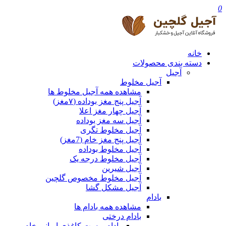
0
خانه
دسته بندی محصولات
آجیل
آجیل مخلوط
مشاهده همه آجیل مخلوط ها
آجیل پنج مغز بوداده (۷مغز)
آجیل چهار مغز اعلا
آجیل سه مغز بوداده
آجیل مخلوط تگری
آجیل پنج مغز خام (7مغز)
آجیل مخلوط بوداده
آجیل مخلوط درجه یک
آجیل شیرین
آجیل مخلوط مخصوص گلچین
آجیل مشکل گشا
بادام
مشاهده همه بادام ها
بادام درختی
بادام پوست کاغذی ایرانی خام