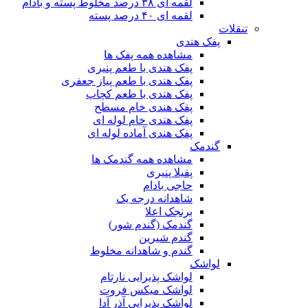
لقمه ای ۳۸ درصد مخلوط پسته و بادام
لقمه ای ۴۰ درصد پسته
تنقلات
پفک هندی
مشاهده همه پفک ها
پفک هندی با طعم پنیری
پفک هندی با طعم پیاز جعفری
پفک هندی با طعم کچاپ
پفک هندی خام مسطح
پفک هندی خام لوله ای
پفک هندی آماده لوله ای
گندمک
مشاهده همه گندمک ها
پفیلا پنیری
حاجی بادام
شاهدانه درجه یک
برنجک اعلا
گندمک (گندم شور)
گندم شیرین
گندم و شاهدانه مخلوط
لواشک
لواشک پذیرایی نارتام
لواشک میکس فروت
لواشک پذیرایی آذر آدا