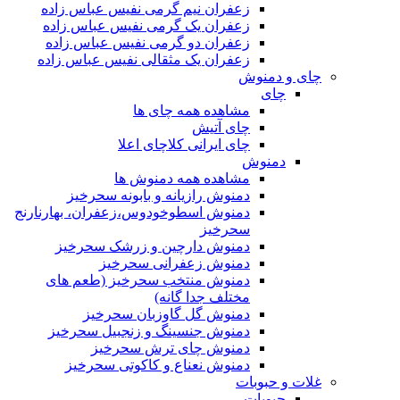
زعفران نیم گرمی نفیس عباس زاده
زعفران یک گرمی نفیس عباس زاده
زعفران دو گرمی نفیس عباس زاده
زعفران یک مثقالی نفیس عباس زاده
چای و دمنوش
چای
مشاهده همه چای ها
چای آتیش
چای ایرانی کلاچای اعلا
دمنوش
مشاهده همه دمنوش ها
دمنوش رازیانه و بابونه سحرخیز
دمنوش اسطوخودوس،زعفران، بهارنارنج
سحرخیز
دمنوش دارچین و زرشک سحرخیز
دمنوش زعفرانی سحرخیز
دمنوش منتخب سحرخیز (طعم های
مختلف جدا گانه)
دمنوش گل گاوزبان سحرخیز
دمنوش جنسینگ و زنجبیل سحرخیز
دمنوش چای ترش سحرخیز
دمنوش نعناع و کاکوتی سحرخیز
غلات و حبوبات
حبوبات