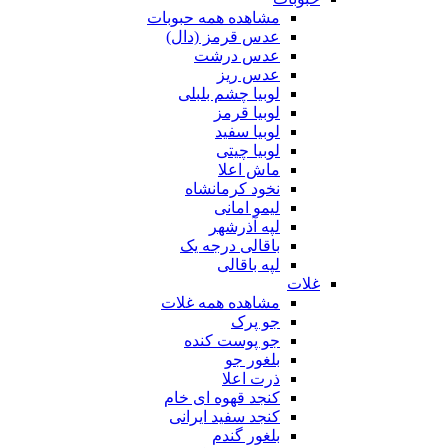
مشاهده همه حبوبات
عدس قرمز (دال)
عدس درشت
عدس ریز
لوبیا چشم بلبلی
لوبیا قرمز
لوبیا سفید
لوبیا چیتی
ماش اعلا
نخود کرمانشاه
لیمو امانی
لپه آذرشهر
باقالی درجه یک
لپه باقالی
غلات
مشاهده همه غلات
جو پرک
جو پوست کنده
بلغور جو
ذرت اعلا
کنجد قهوه ای خام
کنجد سفید ایرانی
بلغور گندم