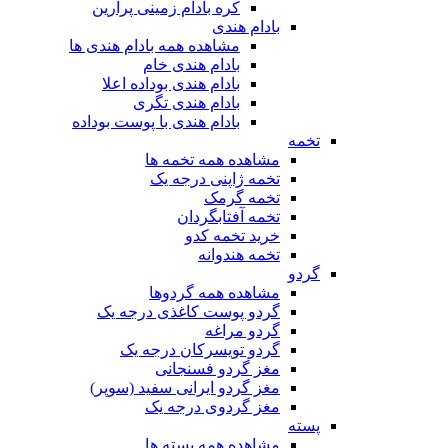
کره بادام زمینی پرارین
بادام هندی
مشاهده همه بادام هندی ها
بادام هندی خام
بادام هندی بوداده اعلا
بادام هندی تگری
بادام هندی با پوست بوداده
تخمه
مشاهده همه تخمه ها
تخمه ژاپنی درجه یک
تخمه گرمک
تخمه آفتابگردان
خرید تخمه کدو
تخمه هندوانه
گردو
مشاهده همه گردوها
گردو پوست کاغذی درجه یک
گردو مراغه
گردو تویسرکان درجه یک
مغز گردو فسنجانی
مغز گردو ایرانی سفید (سوپر)
مغز گردوی درجه یک
پسته
مشاهده همه پسته ها