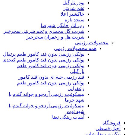
پودر نارگیل
تخم شربتی
خاکشیر اعلا
سنجد تازه
رب انار خانگی شهرضا
شربت گل محمدی و تخم شربتی سحرخیز
شربت هل و زعفران سحرخیز
محصولات رژیمی
همه محصولات رژیمی
پولکی رژیمی بدون قند کامور طعم پرتقال
پولکی رژیمی بدون قند کامور طعم کنجدی
پولکی رژیمی بدون قند کامور طعم
نارگیلی
قند رژیمی حبه ای بدون قند کامور
پولکی رژیمی بدون قند کامور طعم
زعفرانی
بيسکوئيت رژیمی آردجو و جوانه گندم با
شهد خرما
بيسکوئيت رژیمی آردجو و جوانه گندم با
شهد توت
آبنبات رینگی نعنا
فروشگاه
آجیل قسطی
پیگیری سفارشات