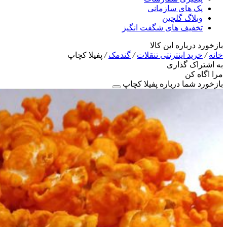
پک های سازمانی
وبلاگ گلچین
تخفیف های شگفت انگیز
بازخورد درباره این کالا
خانه
/
خرید اینترنتی تنقلات
/
گندمک
/
پفیلا کچاپ
به اشتراک گذاری
مرا اگاه کن
بازخورد شما درباره پفیلا کچاپ