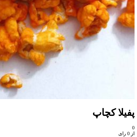
پفیلا کچاپ
0
از 0 رای