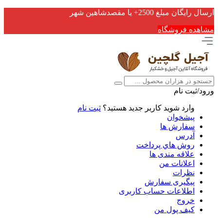
ارسال رایگان مبلغ 2500+ یا مقصدشاهین شهر
مشاهده فروشگاه
ورود/ثبت نام
وارد شوید
کاربر جدید هستید؟
ثبت نام
پیشخوان
سفارش ها
آدرس
روش هاي پرداخت
علاقه مندی ها
اعلانات من
نظرات
پیگیری سفارش
اطلاعات حساب كاربری
خروج
کیف پول من