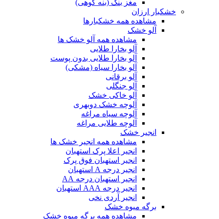
مغز بنک (بنه کوهی)
خشکبار ارزان
مشاهده همه خشکبارها
آلو خشک
مشاهده همه آلو خشک ها
آلو بخارا طلایی
آلو بخارا طلایی بدون پوست
آلو بخارا سیاه (مشکی)
آلو برقانی
آلو جنگلی
آلو خاکی خشک
آلوچه خشک دوبهری
آلوچه سیاه مراغه
آلوچه طلایی مراغه
انجیر خشک
مشاهده همه انجیر خشک ها
انجیر اعلا پرک استهبان
انجیر استهبان فوق پرک
انجیر درجه A استهبان
انجیر استهبان درجه AA
انجیر درجه AAA استهبان
انجیر آردی نخی
برگه میوه خشک
مشاهده همه برگه میوه خشک