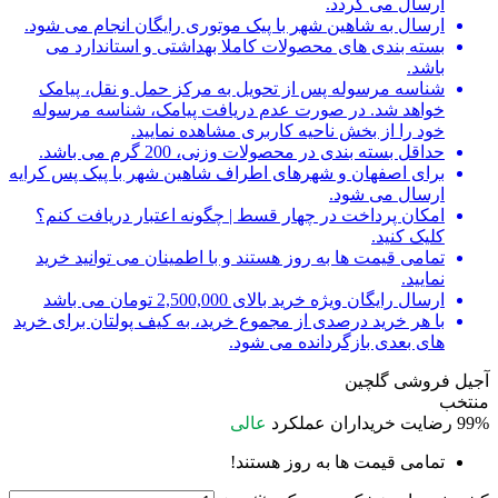
ارسال می گردد.
ارسال به شاهین شهر با پیک موتوری رایگان انجام می شود.
بسته بندی های محصولات کاملا بهداشتی و استاندارد می
باشد.
شناسه مرسوله پس از تحویل به مرکز حمل و نقل، پیامک
خواهد شد. در صورت عدم دریافت پیامک، شناسه مرسوله
خود را از بخش ناحیه کاربری مشاهده نمایید.
حداقل بسته بندی در محصولات وزنی، 200 گرم می باشد.
برای اصفهان و شهرهای اطراف شاهین شهر با پیک پس کرایه
ارسال می شود.
امکان پرداخت در چهار قسط | چگونه اعتبار دریافت کنم؟
کلیک کنید.
تمامی قیمت ها به روز هستند و با اطمینان می توانید خرید
نمایید.
ارسال رایگان ویژه خرید بالای 2,500,000 تومان می باشد
با هر خرید درصدی از مجموع خرید، به کیف پولتان برای خرید
های بعدی بازگردانده می شود.
آجیل فروشی گلچین
منتخب
99%
رضایت خریداران
عملکرد
عالی
تمامی قیمت ها به روز هستند!