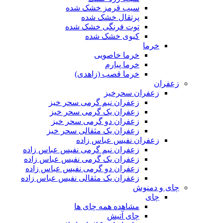
سیب قرمز خشک شده
پرتقال خشک شده
توت فرنگی خشک شده
کیوی خشک شده
خرما
خرما خاصویی
خرما پیارم
خرما قصب (زاهدی)
زعفران
زعفران سحرخیز
زعفران نیم گرمی سحر خیز
زعفران یک گرمی سحر خیز
زعفران دو گرمی سحر خیز
زعفران یک مثقالی سحر خیز
زعفران نفیس عباس زاده
زعفران نیم گرمی نفیس عباس زاده
زعفران یک گرمی نفیس عباس زاده
زعفران دو گرمی نفیس عباس زاده
زعفران یک مثقالی نفیس عباس زاده
چای و دمنوش
چای
مشاهده همه چای ها
چای آتیش