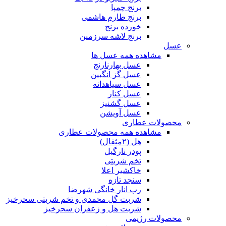
برنج چمپا
برنج طارم هاشمی
خورده برنج
برنج لاشه سرزمین
عسل
مشاهده همه عسل ها
عسل بهارنارنج
عسل گز انگبین
عسل سیاهدانه
عسل کنار
عسل گشنیز
عسل آویشن
محصولات عطاری
مشاهده همه محصولات عطاری
هل (۲مثقال)
پودر نارگیل
تخم شربتی
خاکشیر اعلا
سنجد تازه
رب انار خانگی شهرضا
شربت گل محمدی و تخم شربتی سحرخیز
شربت هل و زعفران سحرخیز
محصولات رژیمی