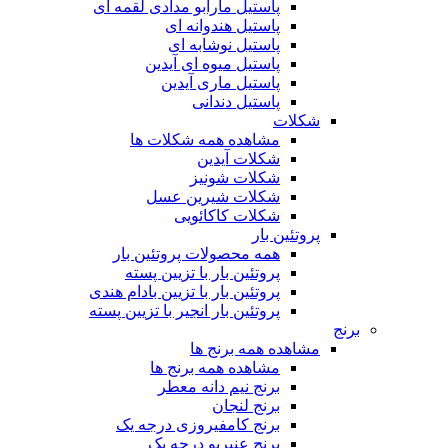
پاستیل مارابو مدادی لقمه ای
پاستیل هندوانه ای
پاستیل نوشابه ای
پاستیل میوه ای آیدین
پاستیل ماری آیدین
پاستیل دندانی
شکلات
مشاهده همه شکلات ها
شکلات آیدین
شکلات شونیز
شکلات شیرین عسل
شکلات کاکائویی
پروتئین بار
همه محصولات پروتئین بار
پروتئین بار با تزیین پسته
پروتئین بار با تزیین بادام هندی
پروتئین بار انجیر با تزیین پسته
برنج
مشاهده همه برنج ها
مشاهده همه برنج ها
برنج نیم دانه معطر
برنج لنجان
برنج کامفیروزی درجه یک
برنج عنبربو درجه یک