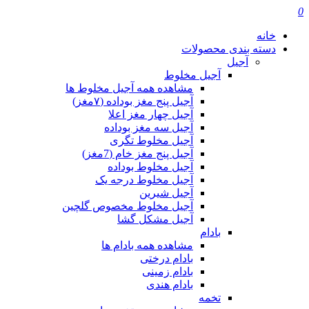
0
خانه
دسته بندی محصولات
آجیل
آجیل مخلوط
مشاهده همه آجیل مخلوط ها
آجیل پنج مغز بوداده (۷مغز)
آجیل چهار مغز اعلا
آجیل سه مغز بوداده
آجیل مخلوط تگری
آجیل پنج مغز خام (7مغز)
آجیل مخلوط بوداده
آجیل مخلوط درجه یک
آجیل شیرین
آجیل مخلوط مخصوص گلچین
آجیل مشکل گشا
بادام
مشاهده همه بادام ها
بادام درختی
بادام زمینی
بادام هندی
تخمه