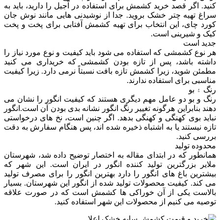
کنید. اگر قصد خرید کشمش برای استفاده در آجیل را دارید، باید به
سراغ تهیه چتر خشک بروید. جدا از نوشیدنی هایی مانند نوش جان
کورد چای، این انتخاب برای تهیه کشمش آفتابی برای پخت و پخت
کیک و شیرینی است.
جدید است
هر نوع کشمشی که استفاده می شود باید کیفیت و نوع مورد نیاز را
داشته باشد، پس از تازه بودن کشمشی که خریداری می کنید
مطمئن شوید، زیرا کشمش تازه بافت نسبتاً نرمی دارد. زیرا کیفیت
مناسبی برای استفاده ندارند.
رنگ ۽ بو
رنگ و بو دو عامل مهم دیگری هستند که کیفیت انگور را نشان می
دهند بنابراین هرگونه تغییر رنگ انگور نشانه بدی بودن آن است.انگور
نباید بوی کهنگی و کهنگی بدهد. اگر چنین است، نخ های درخواستی
تازه نیستند یا به اشتباه ذخیره شده اند، پس هنگام سفارش به دقت
بررسی کنید.
محدوده تولید
همانطور که در ابتدای مقاله به اختصار توضیح داده شد، شهرستان
ملایر بزرگترین تولید کننده انگور در ایران است. این شهر که
بیشترین باغ های انگور را دارد بهترین انگور را برای مصرف تولید
می کند. کیفیت محصولات تولید شده از انگور این شهرستان. بسیار
بالاست یکی از آن خوراکی ها کشمش است که در صورت علاقه
توصیه می کنیم از محصولات این شهر استفاده کنید.