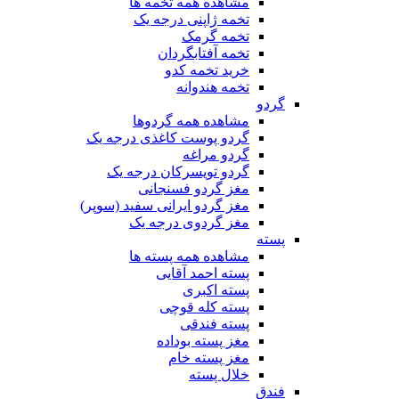
مشاهده همه تخمه ها
تخمه ژاپنی درجه یک
تخمه گرمک
تخمه آفتابگردان
خرید تخمه کدو
تخمه هندوانه
گردو
مشاهده همه گردوها
گردو پوست کاغذی درجه یک
گردو مراغه
گردو تویسرکان درجه یک
مغز گردو فسنجانی
مغز گردو ایرانی سفید (سوپر)
مغز گردوی درجه یک
پسته
مشاهده همه پسته ها
پسته احمد آقایی
پسته اکبری
پسته کله قوچی
پسته فندقی
مغز پسته بوداده
مغز پسته خام
خلال پسته
فندق