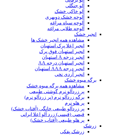
آلو جنگلی
آلو خاکی خشک
آلوچه خشک دوبهری
آلوچه سیاه مراغه
آلوچه طلایی مراغه
انجیر خشک
مشاهده همه انجیر خشک ها
انجیر اعلا پرک استهبان
انجیر استهبان فوق پرک
انجیر درجه A استهبان
انجیر استهبان درجه AA
انجیر درجه AAA استهبان
انجیر آردی نخی
برگه میوه خشک
مشاهده همه برگه میوه خشک
پر زردآلو نرم گوشتی طبیعی
برگه زردآلو نرم (پر زردآلو نرم)
پر هلو نرم
پر زردآلو طبیعی خانگی (آفتاب خشک)
قیصی (قیسی) زرد آلو اعلا ایرانی
پر هلو طبیعی (آفتاب خشک)
زرشک
زرشک پفکی