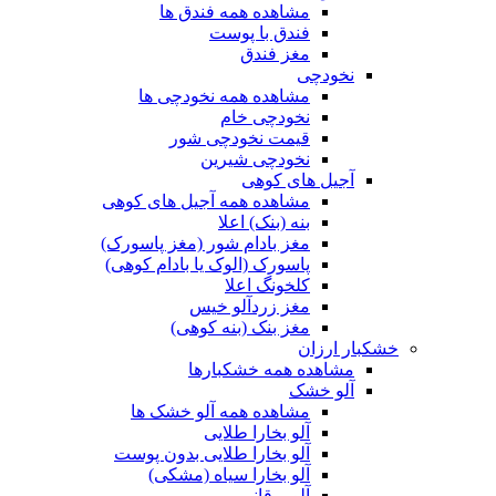
مشاهده همه فندق ها
فندق با پوست
مغز فندق
نخودچی
مشاهده همه نخودچی ها
نخودچی خام
قیمت نخودچی شور
نخودچی شیرین
آجیل های کوهی
مشاهده همه آجیل های کوهی
بنه (بنک) اعلا
مغز بادام شور (مغز پاسورک)
پاسورک (الوک یا بادام کوهی)
کلخونگ اعلا
مغز زردآلو خیس
مغز بنک (بنه کوهی)
خشکبار ارزان
مشاهده همه خشکبارها
آلو خشک
مشاهده همه آلو خشک ها
آلو بخارا طلایی
آلو بخارا طلایی بدون پوست
آلو بخارا سیاه (مشکی)
آلو برقانی