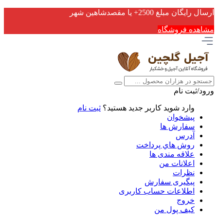
ارسال رایگان مبلغ 2500+ یا مقصدشاهین شهر
مشاهده فروشگاه
ورود/ثبت نام
وارد شوید
کاربر جدید هستید؟
ثبت نام
پیشخوان
سفارش ها
آدرس
روش هاي پرداخت
علاقه مندی ها
اعلانات من
نظرات
پیگیری سفارش
اطلاعات حساب كاربری
خروج
کیف پول من