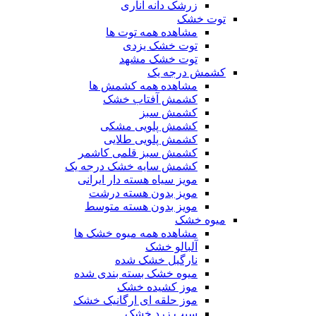
زرشک دانه اناری
توت خشک
مشاهده همه توت ها
توت خشک یزدی
توت خشک مشهد
کشمش درجه یک
مشاهده همه کشمش ها
کشمش آفتاب خشک
کشمش سبز
کشمش پلویی مشکی
کشمش پلویی طلایی
کشمش سبز قلمی کاشمر
کشمش سایه خشک درجه یک
مویز سیاه هسته دار ایرانی
مویز بدون هسته درشت
مویز بدون هسته متوسط
میوه خشک
مشاهده همه میوه خشک ها
آلبالو خشک
نارگیل خشک شده
میوه خشک بسته بندی شده
موز کشیده خشک
موز حلقه ای ارگانیک خشک
سیب زرد خشک