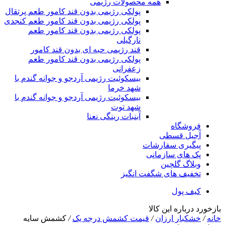
همه محصولات رژیمی
پولکی رژیمی بدون قند کامور طعم پرتقال
پولکی رژیمی بدون قند کامور طعم کنجدی
پولکی رژیمی بدون قند کامور طعم
نارگیلی
قند رژیمی حبه ای بدون قند کامور
پولکی رژیمی بدون قند کامور طعم
زعفرانی
بيسکوئيت رژیمی آردجو و جوانه گندم با
شهد خرما
بيسکوئيت رژیمی آردجو و جوانه گندم با
شهد توت
آبنبات رینگی نعنا
فروشگاه
آجیل قسطی
پیگیری سفارشات
پک های سازمانی
وبلاگ گلچین
تخفیف های شگفت انگیز
کیف پول
بازخورد درباره این کالا
خانه
/
خشکبار ارزان
/
قیمت کشمش درجه یک
/
کشمش سایه