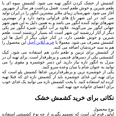
کشمش از خشک کردن انگور تهیه می شود. کشمش میوه ای با
طعم شیرین و خوش طعم است. فصل برداشت هر سال از شهریور
آغاز می شود. شهرستان زیبای ملایر بیشترین انگور را در ایران تولید
می کند. در این شهر باغ های فراوانی وجود دارد و از مهمترین
شهرهای تولید کننده انگور می باشد و به همین دلیل به این شهر شهر
جهانی انگور نیز می‌گویند. علاوه بر آب انگور، شیره انگور نیز یکی
دیگر از آثار ارزشمند این شهر است که بسیار ارزشمند است. طعم
شیرین و خوش طعمی دارد. در کنار خیلی دیگر از آجیل ها این
کشمش مصرف می شود. معمولا با
خرید آنلاین آجیل
این محصول را
هم به سبد خریدشان اضافه می کنند.
از کشمش برای تزیین و طعم دادن هم استفاده می شود. کیک
کشمشی یکی از دسرهای قدیمی و پرطرفدار است. برای تهیه آن در
منزل به انگور تازه نیاز دارید. این دسر خوشمزه و مقوی را می
توانید به عنوان شام یا میان وعده سرو کنید.
یکی از خوشمزه ترین و پرطرفدارترین غذاها کشمش پلو است که
برای تهیه این غذای خوشمزه باید از کشمش تازه ای که قبلا تهیه
کرده اید استفاده کنید. با پخت کشمش تازه می توانید یک غذای خوب
برای اعضای خانواده خود تهیه کنید.
نکاتی برای خرید کشمش خشک
نوع محصول
اولین قدم این است که تصمیم بگیرید از چه نوع کشمشی استفاده