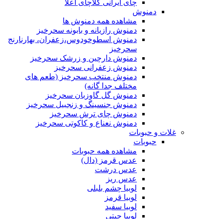
چای ایرانی کلاچای اعلا
دمنوش
مشاهده همه دمنوش ها
دمنوش رازیانه و بابونه سحرخیز
دمنوش اسطوخودوس،زعفران، بهارنارنج
سحرخیز
دمنوش دارچین و زرشک سحرخیز
دمنوش زعفرانی سحرخیز
دمنوش منتخب سحرخیز (طعم های
مختلف جدا گانه)
دمنوش گل گاوزبان سحرخیز
دمنوش جنسینگ و زنجبیل سحرخیز
دمنوش چای ترش سحرخیز
دمنوش نعناع و کاکوتی سحرخیز
غلات و حبوبات
حبوبات
مشاهده همه حبوبات
عدس قرمز (دال)
عدس درشت
عدس ریز
لوبیا چشم بلبلی
لوبیا قرمز
لوبیا سفید
لوبیا چیتی