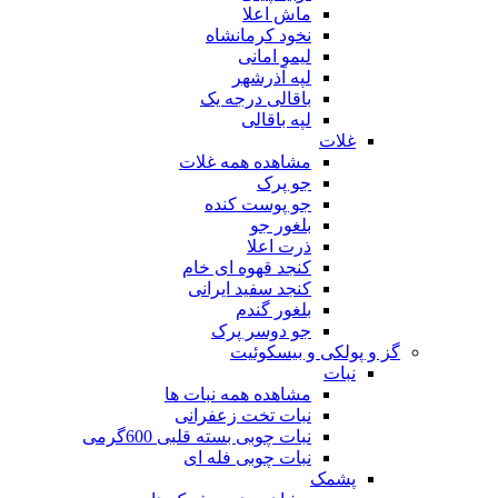
ماش اعلا
نخود کرمانشاه
لیمو امانی
لپه آذرشهر
باقالی درجه یک
لپه باقالی
غلات
مشاهده همه غلات
جو پرک
جو پوست کنده
بلغور جو
ذرت اعلا
کنجد قهوه ای خام
کنجد سفید ایرانی
بلغور گندم
جو دوسر پرک
گز و پولکی و بیسکوئیت
نبات
مشاهده همه نبات ها
نبات تخت زعفرانی
نبات چوبی بسته قلبی 600گرمی
نبات چوبی فله ای
پشمک