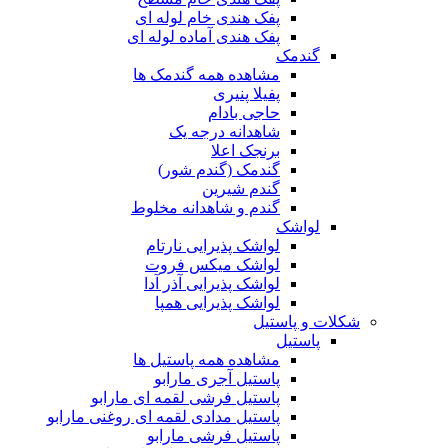
پفک هندی خام لوله ای
پفک هندی آماده لوله ای
گندمک
مشاهده همه گندمک ها
پفیلا پنیری
حاجی بادام
شاهدانه درجه یک
برنجک اعلا
گندمک (گندم شور)
گندم شیرین
گندم و شاهدانه مخلوط
لواشک
لواشک پذیرایی نارتام
لواشک میکس فروت
لواشک پذیرایی آذر آدا
لواشک پذیرایی همپا
شکلات و پاستیل
پاستیل
مشاهده همه پاستیل ها
پاستیل آجری مارابو
پاستیل فرشی لقمه ای مارابو
پاستیل مدادی لقمه ای روغنی مارابو
پاستیل فرشی مارابو