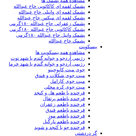
مشاهده همه پشمک ها
پشمک لقمه ای کاکائویی حاج عبدالله
پشمک لقمه ای وانیلی حاج عبدالله
پشمک لقمه ای میکس حاج عبدالله
پشمک زعفرانی حاج عبدالله ۱۸۰گرمی
پشمک کاکائویی حاج عبدالله ۱۸۰گرمی
پشمک وانیل حاج عبدالله ۱۸۰گرمی
پشمک حاج عبدالله
بیسکویت
مشاهده همه بیسکویت ها
رژیمی آردجو و جوانه گندم با شهد توت
رژیمی آردجو و جوانه گندم با شهد خرما
جوی میت کاپوچینو
میت جوی شکلات و فندق
میت جوی کارامل
میت جوی کره محلی
فرخنده با طعم هل و کنجد
فرخنده باطعم پرتقال
فرخنده باطعم زعفران
فرخنده باطعم فندق
فرخنده باطعم موز
فرخنده باطعم نارگیل
فرخنده جو با کنجد و شوید
گز دردشتی