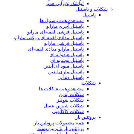
لواشک پذیرایی همپا
شکلات و پاستیل
پاستیل
مشاهده همه پاستیل ها
پاستیل آجری مارابو
پاستیل فرشی لقمه ای مارابو
پاستیل مدادی لقمه ای روغنی مارابو
پاستیل فرشی مارابو
پاستیل مارابو مدادی لقمه ای
پاستیل هندوانه ای
پاستیل نوشابه ای
پاستیل میوه ای آیدین
پاستیل ماری آیدین
پاستیل دندانی
شکلات
مشاهده همه شکلات ها
شکلات آیدین
شکلات شونیز
شکلات شیرین عسل
شکلات کاکائویی
پروتئین بار
همه محصولات پروتئین بار
پروتئین بار با تزیین پسته