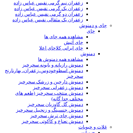
زعفران نیم گرمی نفیس عباس زاده
زعفران یک گرمی نفیس عباس زاده
زعفران دو گرمی نفیس عباس زاده
زعفران یک مثقالی نفیس عباس زاده
چای و دمنوش
چای
مشاهده همه چای ها
چای آتیش
چای ایرانی کلاچای اعلا
دمنوش
مشاهده همه دمنوش ها
دمنوش رازیانه و بابونه سحرخیز
دمنوش اسطوخودوس،زعفران، بهارنارنج
سحرخیز
دمنوش دارچین و زرشک سحرخیز
دمنوش زعفرانی سحرخیز
دمنوش منتخب سحرخیز (طعم های
مختلف جدا گانه)
دمنوش گل گاوزبان سحرخیز
دمنوش جنسینگ و زنجبیل سحرخیز
دمنوش چای ترش سحرخیز
دمنوش نعناع و کاکوتی سحرخیز
غلات و حبوبات
حبوبات