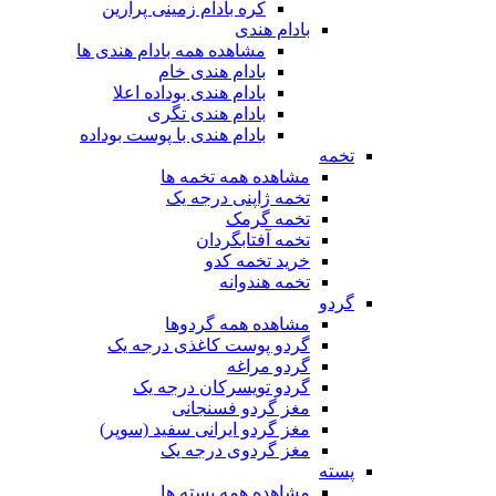
کره بادام زمینی پرارین
بادام هندی
مشاهده همه بادام هندی ها
بادام هندی خام
بادام هندی بوداده اعلا
بادام هندی تگری
بادام هندی با پوست بوداده
تخمه
مشاهده همه تخمه ها
تخمه ژاپنی درجه یک
تخمه گرمک
تخمه آفتابگردان
خرید تخمه کدو
تخمه هندوانه
گردو
مشاهده همه گردوها
گردو پوست کاغذی درجه یک
گردو مراغه
گردو تویسرکان درجه یک
مغز گردو فسنجانی
مغز گردو ایرانی سفید (سوپر)
مغز گردوی درجه یک
پسته
مشاهده همه پسته ها