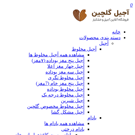
0
خانه
دسته بندی محصولات
آجیل
آجیل مخلوط
مشاهده همه آجیل مخلوط ها
آجیل پنج مغز بوداده (۷مغز)
آجیل چهار مغز اعلا
آجیل سه مغز بوداده
آجیل مخلوط تگری
آجیل پنج مغز خام (7مغز)
آجیل مخلوط بوداده
آجیل مخلوط درجه یک
آجیل شیرین
آجیل مخلوط مخصوص گلچین
آجیل مشکل گشا
بادام
مشاهده همه بادام ها
بادام درختی
بادام پوست کاغذی ایرانی خام