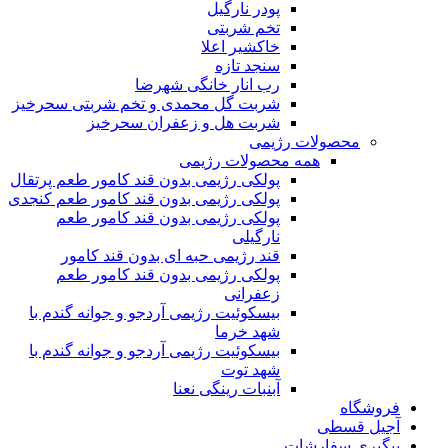
پودر نارگیل
تخم شربتی
خاکشیر اعلا
سنجد تازه
رب انار خانگی شهرضا
شربت گل محمدی و تخم شربتی سحرخیز
شربت هل و زعفران سحرخیز
محصولات رژیمی
همه محصولات رژیمی
پولکی رژیمی بدون قند کامور طعم پرتقال
پولکی رژیمی بدون قند کامور طعم کنجدی
پولکی رژیمی بدون قند کامور طعم
نارگیلی
قند رژیمی حبه ای بدون قند کامور
پولکی رژیمی بدون قند کامور طعم
زعفرانی
بيسکوئيت رژیمی آردجو و جوانه گندم با
شهد خرما
بيسکوئيت رژیمی آردجو و جوانه گندم با
شهد توت
آبنبات رینگی نعنا
فروشگاه
آجیل قسطی
پیگیری سفارشات