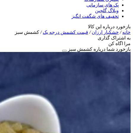
پک های سازمانی
وبلاگ گلچین
تخفیف های شگفت انگیز
بازخورد درباره این کالا
خانه
/
خشکبار ارزان
/
قیمت کشمش درجه یک
/
کشمش سبز
به اشتراک گذاری
مرا اگاه کن
بازخورد شما درباره کشمش سبز