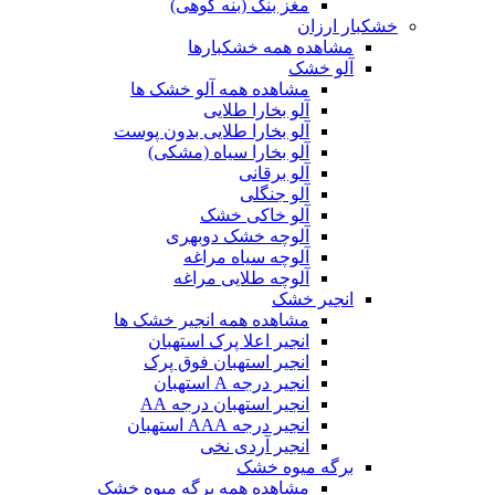
مغز بنک (بنه کوهی)
خشکبار ارزان
مشاهده همه خشکبارها
آلو خشک
مشاهده همه آلو خشک ها
آلو بخارا طلایی
آلو بخارا طلایی بدون پوست
آلو بخارا سیاه (مشکی)
آلو برقانی
آلو جنگلی
آلو خاکی خشک
آلوچه خشک دوبهری
آلوچه سیاه مراغه
آلوچه طلایی مراغه
انجیر خشک
مشاهده همه انجیر خشک ها
انجیر اعلا پرک استهبان
انجیر استهبان فوق پرک
انجیر درجه A استهبان
انجیر استهبان درجه AA
انجیر درجه AAA استهبان
انجیر آردی نخی
برگه میوه خشک
مشاهده همه برگه میوه خشک