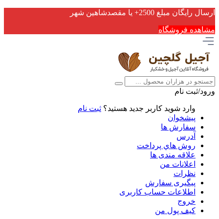
ارسال رایگان مبلغ 2500+ یا مقصدشاهین شهر
مشاهده فروشگاه
ورود/ثبت نام
وارد شوید
کاربر جدید هستید؟
ثبت نام
پیشخوان
سفارش ها
آدرس
روش هاي پرداخت
علاقه مندی ها
اعلانات من
نظرات
پیگیری سفارش
اطلاعات حساب كاربری
خروج
کیف پول من