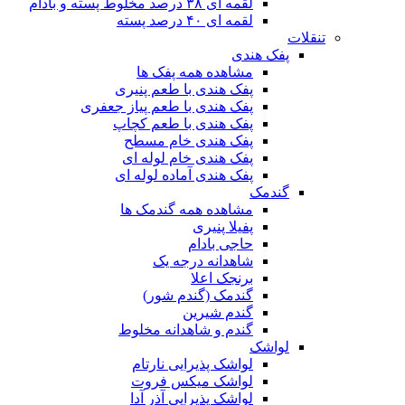
لقمه ای ۳۸ درصد مخلوط پسته و بادام
لقمه ای ۴۰ درصد پسته
تنقلات
پفک هندی
مشاهده همه پفک ها
پفک هندی با طعم پنیری
پفک هندی با طعم پیاز جعفری
پفک هندی با طعم کچاپ
پفک هندی خام مسطح
پفک هندی خام لوله ای
پفک هندی آماده لوله ای
گندمک
مشاهده همه گندمک ها
پفیلا پنیری
حاجی بادام
شاهدانه درجه یک
برنجک اعلا
گندمک (گندم شور)
گندم شیرین
گندم و شاهدانه مخلوط
لواشک
لواشک پذیرایی نارتام
لواشک میکس فروت
لواشک پذیرایی آذر آدا