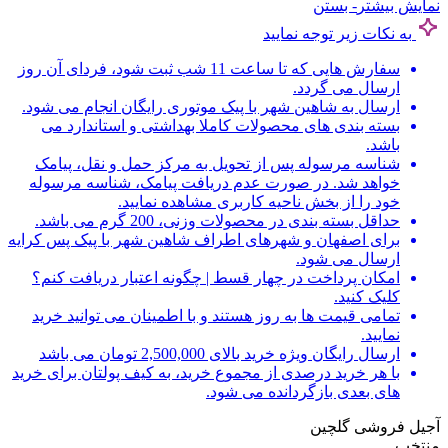
نمایش بیشتر
- بستن
به نکات زیر توجه نمایید
سفارش هایی که تا ساعت 11 شب ثبت شود، فردای آن روز
ارسال می گردد.
ارسال به شاهین شهر با پیک موتوری رایگان انجام می شود.
بسته بندی های محصولات کاملا بهداشتی و استاندارد می
باشد.
شناسه مرسوله پس از تحویل به مرکز حمل و نقل، پیامک
خواهد شد. در صورت عدم دریافت پیامک، شناسه مرسوله
خود را از بخش ناحیه کاربری مشاهده نمایید.
حداقل بسته بندی در محصولات وزنی، 200 گرم می باشد.
برای اصفهان و شهرهای اطراف شاهین شهر با پیک پس کرایه
ارسال می شود.
امکان پرداخت در چهار قسط | چگونه اعتبار دریافت کنم؟
کلیک کنید.
تمامی قیمت ها به روز هستند و با اطمینان می توانید خرید
نمایید.
ارسال رایگان ویژه خرید بالای 2,500,000 تومان می باشد
با هر خرید درصدی از مجموع خرید، به کیف پولتان برای خرید
های بعدی بازگردانده می شود.
آجیل فروشی گلچین
منتخب