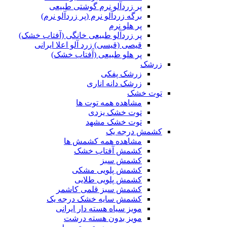
پر زردآلو نرم گوشتی طبیعی
برگه زردآلو نرم (پر زردآلو نرم)
پر هلو نرم
پر زردآلو طبیعی خانگی (آفتاب خشک)
قیصی (قیسی) زرد آلو اعلا ایرانی
پر هلو طبیعی (آفتاب خشک)
زرشک
زرشک پفکی
زرشک دانه اناری
توت خشک
مشاهده همه توت ها
توت خشک یزدی
توت خشک مشهد
کشمش درجه یک
مشاهده همه کشمش ها
کشمش آفتاب خشک
کشمش سبز
کشمش پلویی مشکی
کشمش پلویی طلایی
کشمش سبز قلمی کاشمر
کشمش سایه خشک درجه یک
مویز سیاه هسته دار ایرانی
مویز بدون هسته درشت