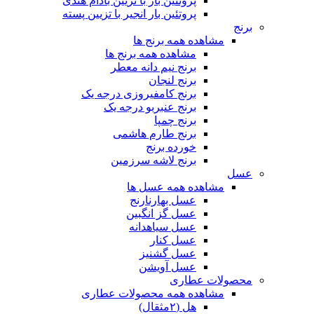
پروتئین بار با تزیین بادام هندی
پروتئین بار انجیر با تزیین پسته
برنج
مشاهده همه برنج ها
مشاهده همه برنج ها
برنج نیم دانه معطر
برنج لنجان
برنج کامفیروزی درجه یک
برنج عنبربو درجه یک
برنج چمپا
برنج طارم هاشمی
خورده برنج
برنج لاشه سرزمین
عسل
مشاهده همه عسل ها
عسل بهارنارنج
عسل گز انگبین
عسل سیاهدانه
عسل کنار
عسل گشنیز
عسل آویشن
محصولات عطاری
مشاهده همه محصولات عطاری
هل (۲مثقال)