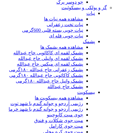
جو دوسر پرک
گز و پولکی و بیسکوئیت
نبات
مشاهده همه نبات ها
نبات تخت زعفرانی
نبات چوبی بسته قلبی 600گرمی
نبات چوبی فله ای
پشمک
مشاهده همه پشمک ها
پشمک لقمه ای کاکائویی حاج عبدالله
پشمک لقمه ای وانیلی حاج عبدالله
پشمک لقمه ای میکس حاج عبدالله
پشمک زعفرانی حاج عبدالله ۱۸۰گرمی
پشمک کاکائویی حاج عبدالله ۱۸۰گرمی
پشمک وانیل حاج عبدالله ۱۸۰گرمی
پشمک حاج عبدالله
بیسکویت
مشاهده همه بیسکویت ها
رژیمی آردجو و جوانه گندم با شهد توت
رژیمی آردجو و جوانه گندم با شهد خرما
جوی میت کاپوچینو
میت جوی شکلات و فندق
میت جوی کارامل
میت جوی کره محلی