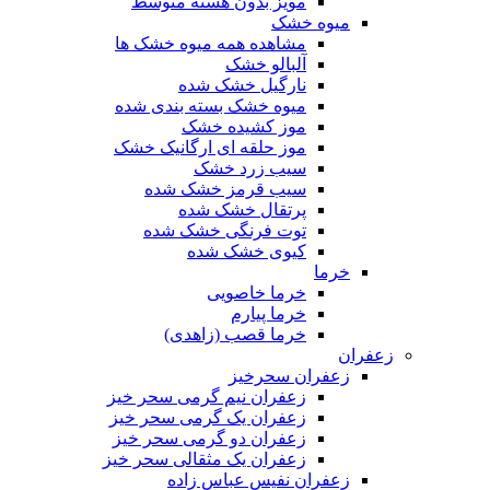
مویز بدون هسته متوسط
میوه خشک
مشاهده همه میوه خشک ها
آلبالو خشک
نارگیل خشک شده
میوه خشک بسته بندی شده
موز کشیده خشک
موز حلقه ای ارگانیک خشک
سیب زرد خشک
سیب قرمز خشک شده
پرتقال خشک شده
توت فرنگی خشک شده
کیوی خشک شده
خرما
خرما خاصویی
خرما پیارم
خرما قصب (زاهدی)
زعفران
زعفران سحرخیز
زعفران نیم گرمی سحر خیز
زعفران یک گرمی سحر خیز
زعفران دو گرمی سحر خیز
زعفران یک مثقالی سحر خیز
زعفران نفیس عباس زاده