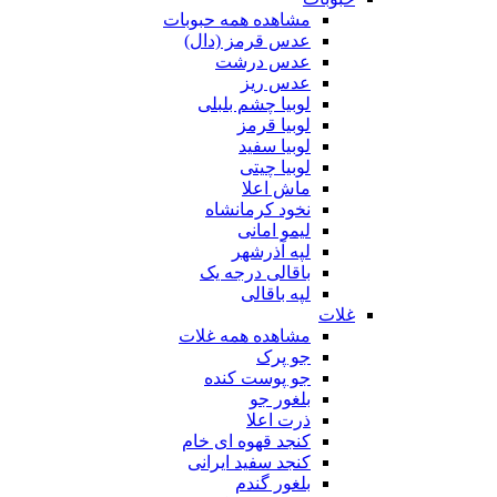
مشاهده همه حبوبات
عدس قرمز (دال)
عدس درشت
عدس ریز
لوبیا چشم بلبلی
لوبیا قرمز
لوبیا سفید
لوبیا چیتی
ماش اعلا
نخود کرمانشاه
لیمو امانی
لپه آذرشهر
باقالی درجه یک
لپه باقالی
غلات
مشاهده همه غلات
جو پرک
جو پوست کنده
بلغور جو
ذرت اعلا
کنجد قهوه ای خام
کنجد سفید ایرانی
بلغور گندم