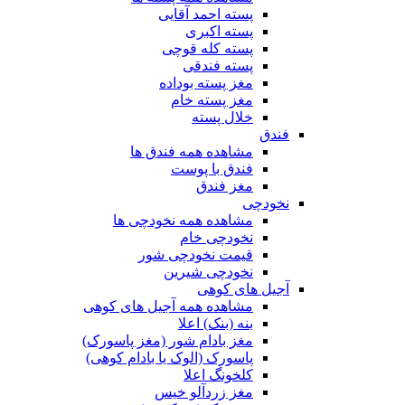
پسته احمد آقایی
پسته اکبری
پسته کله قوچی
پسته فندقی
مغز پسته بوداده
مغز پسته خام
خلال پسته
فندق
مشاهده همه فندق ها
فندق با پوست
مغز فندق
نخودچی
مشاهده همه نخودچی ها
نخودچی خام
قیمت نخودچی شور
نخودچی شیرین
آجیل های کوهی
مشاهده همه آجیل های کوهی
بنه (بنک) اعلا
مغز بادام شور (مغز پاسورک)
پاسورک (الوک یا بادام کوهی)
کلخونگ اعلا
مغز زردآلو خیس