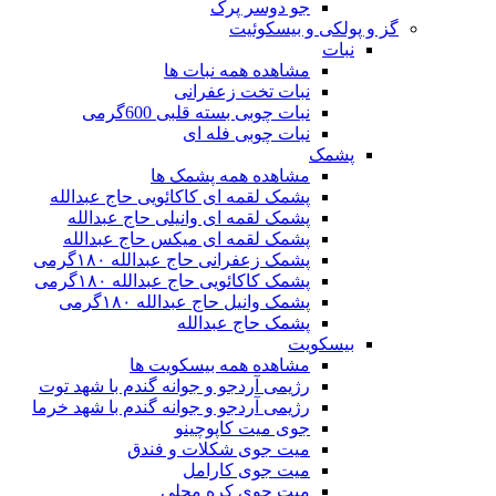
جو دوسر پرک
گز و پولکی و بیسکوئیت
نبات
مشاهده همه نبات ها
نبات تخت زعفرانی
نبات چوبی بسته قلبی 600گرمی
نبات چوبی فله ای
پشمک
مشاهده همه پشمک ها
پشمک لقمه ای کاکائویی حاج عبدالله
پشمک لقمه ای وانیلی حاج عبدالله
پشمک لقمه ای میکس حاج عبدالله
پشمک زعفرانی حاج عبدالله ۱۸۰گرمی
پشمک کاکائویی حاج عبدالله ۱۸۰گرمی
پشمک وانیل حاج عبدالله ۱۸۰گرمی
پشمک حاج عبدالله
بیسکویت
مشاهده همه بیسکویت ها
رژیمی آردجو و جوانه گندم با شهد توت
رژیمی آردجو و جوانه گندم با شهد خرما
جوی میت کاپوچینو
میت جوی شکلات و فندق
میت جوی کارامل
میت جوی کره محلی