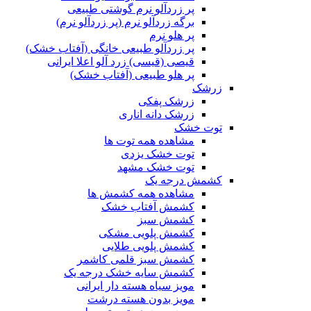
پر زردآلو نرم گوشتی طبیعی
برگه زردآلو نرم (پر زردآلو نرم)
پر هلو نرم
پر زردآلو طبیعی خانگی (آفتاب خشک)
قیصی (قیسی) زرد آلو اعلا ایرانی
پر هلو طبیعی (آفتاب خشک)
زرشک
زرشک پفکی
زرشک دانه اناری
توت خشک
مشاهده همه توت ها
توت خشک یزدی
توت خشک مشهد
کشمش درجه یک
مشاهده همه کشمش ها
کشمش آفتاب خشک
کشمش سبز
کشمش پلویی مشکی
کشمش پلویی طلایی
کشمش سبز قلمی کاشمر
کشمش سایه خشک درجه یک
مویز سیاه هسته دار ایرانی
مویز بدون هسته درشت