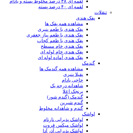
لقمه ای ۳۸ درصد مخلوط پسته و بادام
لقمه ای ۴۰ درصد پسته
تنقلات
پفک هندی
مشاهده همه پفک ها
پفک هندی با طعم پنیری
پفک هندی با طعم پیاز جعفری
پفک هندی با طعم کچاپ
پفک هندی خام مسطح
پفک هندی خام لوله ای
پفک هندی آماده لوله ای
گندمک
مشاهده همه گندمک ها
پفیلا پنیری
حاجی بادام
شاهدانه درجه یک
برنجک اعلا
گندمک (گندم شور)
گندم شیرین
گندم و شاهدانه مخلوط
لواشک
لواشک پذیرایی نارتام
لواشک میکس فروت
لواشک پذیرایی آذر آدا