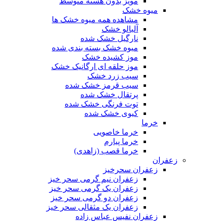
مویز بدون هسته متوسط
میوه خشک
مشاهده همه میوه خشک ها
آلبالو خشک
نارگیل خشک شده
میوه خشک بسته بندی شده
موز کشیده خشک
موز حلقه ای ارگانیک خشک
سیب زرد خشک
سیب قرمز خشک شده
پرتقال خشک شده
توت فرنگی خشک شده
کیوی خشک شده
خرما
خرما خاصویی
خرما پیارم
خرما قصب (زاهدی)
زعفران
زعفران سحرخیز
زعفران نیم گرمی سحر خیز
زعفران یک گرمی سحر خیز
زعفران دو گرمی سحر خیز
زعفران یک مثقالی سحر خیز
زعفران نفیس عباس زاده