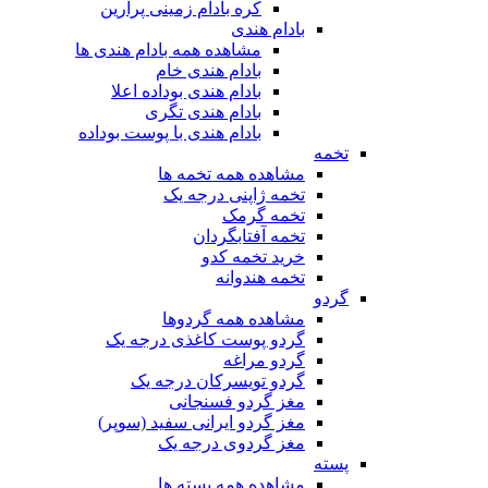
کره بادام زمینی پرارین
بادام هندی
مشاهده همه بادام هندی ها
بادام هندی خام
بادام هندی بوداده اعلا
بادام هندی تگری
بادام هندی با پوست بوداده
تخمه
مشاهده همه تخمه ها
تخمه ژاپنی درجه یک
تخمه گرمک
تخمه آفتابگردان
خرید تخمه کدو
تخمه هندوانه
گردو
مشاهده همه گردوها
گردو پوست کاغذی درجه یک
گردو مراغه
گردو تویسرکان درجه یک
مغز گردو فسنجانی
مغز گردو ایرانی سفید (سوپر)
مغز گردوی درجه یک
پسته
مشاهده همه پسته ها