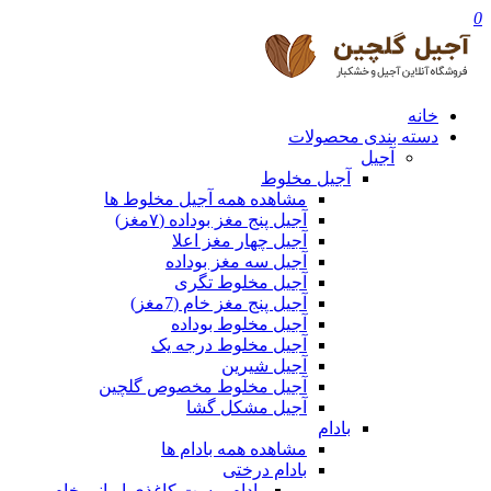
0
خانه
دسته بندی محصولات
آجیل
آجیل مخلوط
مشاهده همه آجیل مخلوط ها
آجیل پنج مغز بوداده (۷مغز)
آجیل چهار مغز اعلا
آجیل سه مغز بوداده
آجیل مخلوط تگری
آجیل پنج مغز خام (7مغز)
آجیل مخلوط بوداده
آجیل مخلوط درجه یک
آجیل شیرین
آجیل مخلوط مخصوص گلچین
آجیل مشکل گشا
بادام
مشاهده همه بادام ها
بادام درختی
بادام پوست کاغذی ایرانی خام