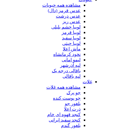
مشاهده همه حبوبات
عدس قرمز (دال)
عدس درشت
عدس ریز
لوبیا چشم بلبلی
لوبیا قرمز
لوبیا سفید
لوبیا چیتی
ماش اعلا
نخود کرمانشاه
لیمو امانی
لپه آذرشهر
باقالی درجه یک
لپه باقالی
غلات
مشاهده همه غلات
جو پرک
جو پوست کنده
بلغور جو
ذرت اعلا
کنجد قهوه ای خام
کنجد سفید ایرانی
بلغور گندم