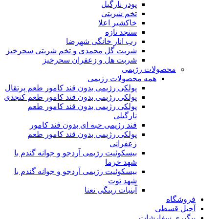
پودر نارگیل
تخم شربتی
خاکشیر اعلا
سنجد تازه
رب انار خانگی شهرضا
شربت گل محمدی و تخم شربتی سحرخیز
شربت هل و زعفران سحرخیز
محصولات رژیمی
همه محصولات رژیمی
پولکی رژیمی بدون قند کامور طعم پرتقال
پولکی رژیمی بدون قند کامور طعم کنجدی
پولکی رژیمی بدون قند کامور طعم
نارگیلی
قند رژیمی حبه ای بدون قند کامور
پولکی رژیمی بدون قند کامور طعم
زعفرانی
بيسکوئيت رژیمی آردجو و جوانه گندم با
شهد خرما
بيسکوئيت رژیمی آردجو و جوانه گندم با
شهد توت
آبنبات رینگی نعنا
فروشگاه
آجیل قسطی
پیگیری سفارشات