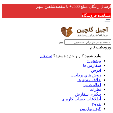
ارسال رایگان مبلغ 2500+ یا مقصدشاهین شهر
مشاهده فروشگاه
ورود/ثبت نام
وارد شوید
کاربر جدید هستید؟
ثبت نام
پیشخوان
سفارش ها
آدرس
روش هاي پرداخت
علاقه مندی ها
اعلانات من
نظرات
پیگیری سفارش
اطلاعات حساب كاربری
خروج
کیف پول من