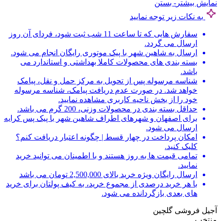
نمایش بیشتر
- بستن
به نکات زیر توجه نمایید
سفارش هایی که تا ساعت 11 شب ثبت شود، فردای آن روز
ارسال می گردد.
ارسال به شاهین شهر با پیک موتوری رایگان انجام می شود.
بسته بندی های محصولات کاملا بهداشتی و استاندارد می
باشد.
شناسه مرسوله پس از تحویل به مرکز حمل و نقل، پیامک
خواهد شد. در صورت عدم دریافت پیامک، شناسه مرسوله
خود را از بخش ناحیه کاربری مشاهده نمایید.
حداقل بسته بندی در محصولات وزنی، 200 گرم می باشد.
برای اصفهان و شهرهای اطراف شاهین شهر با پیک پس کرایه
ارسال می شود.
امکان پرداخت در چهار قسط | چگونه اعتبار دریافت کنم؟
کلیک کنید.
تمامی قیمت ها به روز هستند و با اطمینان می توانید خرید
نمایید.
ارسال رایگان ویژه خرید بالای 2,500,000 تومان می باشد
با هر خرید درصدی از مجموع خرید، به کیف پولتان برای خرید
های بعدی بازگردانده می شود.
آجیل فروشی گلچین
منتخب