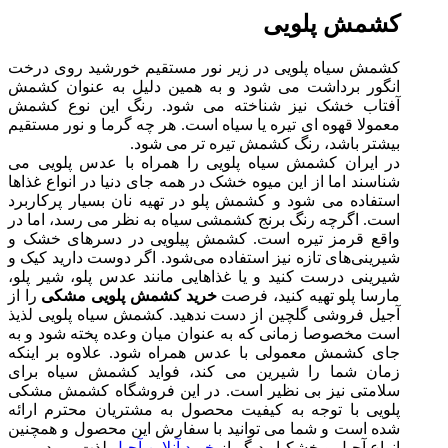
کشمش پلویی
کشمش سیاه پلویی در زیر نور مستقیم خورشید روی درخت
انگور برداشت می شود و به همین دلیل به عنوان کشمش
آفتاب خشک نیز شناخته می شود. رنگ این نوع کشمش
معمولا قهوه ای تیره یا سیاه است. هر چه گرما و نور مستقیم
بیشتر باشد، رنگ کشمش تیره تر می شود.
در ایران کشمش سیاه پلویی را همراه با عدس پلویی می
شناسند اما از این میوه خشک در همه جای دنیا در انواع غذاها
استفاده می شود و کشمش پلو در تهیه نان بسیار پرکاربرد
است. اگرچه رنگ برنج کشمشی سیاه به نظر می رسد، اما در
واقع قرمز تیره است. کشمش پیلویی در دسرهای خشک و
شیرینی‌های تازه نیز استفاده می‌شود. اگر دوست دارید کیک و
شیرینی درست کنید و یا غذاهایی مانند عدس پلو، شیر پلو،
مارسا پلو تهیه کنید، فرصت
خرید کشمش پلویی مشکی
را از
آجیل فروشی گلچین از دست ندهید. کشمش سیاه پلویی لذیذ
است مخصوصا زمانی که به عنوان میان وعده پخته شود و به
جای کشمش معمولی با عدس همراه شود. علاوه بر اینکه
زمان شما را شیرین می کند، فواید کشمش سیاه برای
سلامتی نیز بی نظیر است. در این فروشگاه کشمش مشکی
پلویی با توجه به کیفیت محصول به مشتریان محترم ارائه
شده است و شما می توانید با سفارش این محصول و همچنین
انواع آجیل و خشکبار دیگر از
خرید آنلاین آجیل
لذت ببرید.