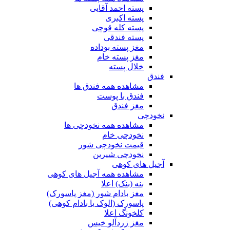
پسته احمد آقایی
پسته اکبری
پسته کله قوچی
پسته فندقی
مغز پسته بوداده
مغز پسته خام
خلال پسته
فندق
مشاهده همه فندق ها
فندق با پوست
مغز فندق
نخودچی
مشاهده همه نخودچی ها
نخودچی خام
قیمت نخودچی شور
نخودچی شیرین
آجیل های کوهی
مشاهده همه آجیل های کوهی
بنه (بنک) اعلا
مغز بادام شور (مغز پاسورک)
پاسورک (الوک یا بادام کوهی)
کلخونگ اعلا
مغز زردآلو خیس