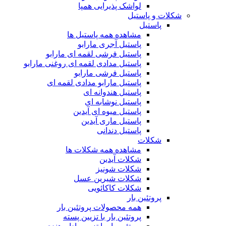
لواشک پذیرایی همپا
شکلات و پاستیل
پاستیل
مشاهده همه پاستیل ها
پاستیل آجری مارابو
پاستیل فرشی لقمه ای مارابو
پاستیل مدادی لقمه ای روغنی مارابو
پاستیل فرشی مارابو
پاستیل مارابو مدادی لقمه ای
پاستیل هندوانه ای
پاستیل نوشابه ای
پاستیل میوه ای آیدین
پاستیل ماری آیدین
پاستیل دندانی
شکلات
مشاهده همه شکلات ها
شکلات آیدین
شکلات شونیز
شکلات شیرین عسل
شکلات کاکائویی
پروتئین بار
همه محصولات پروتئین بار
پروتئین بار با تزیین پسته