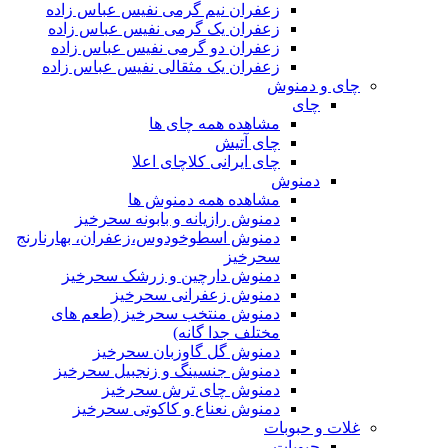
زعفران نیم گرمی نفیس عباس زاده
زعفران یک گرمی نفیس عباس زاده
زعفران دو گرمی نفیس عباس زاده
زعفران یک مثقالی نفیس عباس زاده
چای و دمنوش
چای
مشاهده همه چای ها
چای آتیش
چای ایرانی کلاچای اعلا
دمنوش
مشاهده همه دمنوش ها
دمنوش رازیانه و بابونه سحرخیز
دمنوش اسطوخودوس،زعفران، بهارنارنج
سحرخیز
دمنوش دارچین و زرشک سحرخیز
دمنوش زعفرانی سحرخیز
دمنوش منتخب سحرخیز (طعم های
مختلف جدا گانه)
دمنوش گل گاوزبان سحرخیز
دمنوش جنسینگ و زنجبیل سحرخیز
دمنوش چای ترش سحرخیز
دمنوش نعناع و کاکوتی سحرخیز
غلات و حبوبات
حبوبات