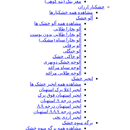
مغز بنک (بنه کوهی)
خشکبار ارزان
مشاهده همه خشکبارها
آلو خشک
مشاهده همه آلو خشک ها
آلو بخارا طلایی
آلو بخارا طلایی بدون پوست
آلو بخارا سیاه (مشکی)
آلو برقانی
آلو جنگلی
آلو خاکی خشک
آلوچه خشک دوبهری
آلوچه سیاه مراغه
آلوچه طلایی مراغه
انجیر خشک
مشاهده همه انجیر خشک ها
انجیر اعلا پرک استهبان
انجیر استهبان فوق پرک
انجیر درجه A استهبان
انجیر استهبان درجه AA
انجیر درجه AAA استهبان
انجیر آردی نخی
برگه میوه خشک
مشاهده همه برگه میوه خشک