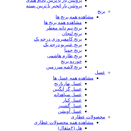
پروتئین بار با تزیین بادام هندی
پروتئین بار انجیر با تزیین پسته
برنج
مشاهده همه برنج ها
مشاهده همه برنج ها
برنج نیم دانه معطر
برنج لنجان
برنج کامفیروزی درجه یک
برنج عنبربو درجه یک
برنج چمپا
برنج طارم هاشمی
خورده برنج
برنج لاشه سرزمین
عسل
مشاهده همه عسل ها
عسل بهارنارنج
عسل گز انگبین
عسل سیاهدانه
عسل کنار
عسل گشنیز
عسل آویشن
محصولات عطاری
مشاهده همه محصولات عطاری
هل (۲مثقال)