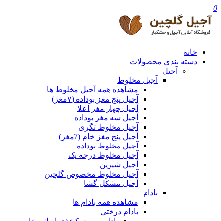
0
خانه
دسته بندی محصولات
آجیل
آجیل مخلوط
مشاهده همه آجیل مخلوط ها
آجیل پنج مغز بوداده (۷مغز)
آجیل چهار مغز اعلا
آجیل سه مغز بوداده
آجیل مخلوط تگری
آجیل پنج مغز خام (7مغز)
آجیل مخلوط بوداده
آجیل مخلوط درجه یک
آجیل شیرین
آجیل مخلوط مخصوص گلچین
آجیل مشکل گشا
بادام
مشاهده همه بادام ها
بادام درختی
بادام پوست کاغذی ایرانی خام