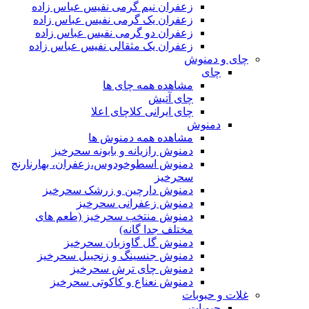
زعفران نیم گرمی نفیس عباس زاده
زعفران یک گرمی نفیس عباس زاده
زعفران دو گرمی نفیس عباس زاده
زعفران یک مثقالی نفیس عباس زاده
چای و دمنوش
چای
مشاهده همه چای ها
چای آتیش
چای ایرانی کلاچای اعلا
دمنوش
مشاهده همه دمنوش ها
دمنوش رازیانه و بابونه سحرخیز
دمنوش اسطوخودوس،زعفران، بهارنارنج
سحرخیز
دمنوش دارچین و زرشک سحرخیز
دمنوش زعفرانی سحرخیز
دمنوش منتخب سحرخیز (طعم های
مختلف جدا گانه)
دمنوش گل گاوزبان سحرخیز
دمنوش جنسینگ و زنجبیل سحرخیز
دمنوش چای ترش سحرخیز
دمنوش نعناع و کاکوتی سحرخیز
غلات و حبوبات
حبوبات