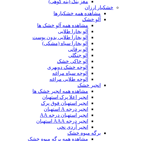
مغز بنک (بنه کوهی)
خشکبار ارزان
مشاهده همه خشکبارها
آلو خشک
مشاهده همه آلو خشک ها
آلو بخارا طلایی
آلو بخارا طلایی بدون پوست
آلو بخارا سیاه (مشکی)
آلو برقانی
آلو جنگلی
آلو خاکی خشک
آلوچه خشک دوبهری
آلوچه سیاه مراغه
آلوچه طلایی مراغه
انجیر خشک
مشاهده همه انجیر خشک ها
انجیر اعلا پرک استهبان
انجیر استهبان فوق پرک
انجیر درجه A استهبان
انجیر استهبان درجه AA
انجیر درجه AAA استهبان
انجیر آردی نخی
برگه میوه خشک
مشاهده همه برگه میوه خشک