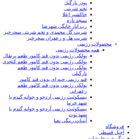
پودر نارگیل
تخم شربتی
خاکشیر اعلا
سنجد تازه
رب انار خانگی شهرضا
شربت گل محمدی و تخم شربتی سحرخیز
شربت هل و زعفران سحرخیز
محصولات رژیمی
همه محصولات رژیمی
پولکی رژیمی بدون قند کامور طعم پرتقال
پولکی رژیمی بدون قند کامور طعم کنجدی
پولکی رژیمی بدون قند کامور طعم
نارگیلی
قند رژیمی حبه ای بدون قند کامور
پولکی رژیمی بدون قند کامور طعم
زعفرانی
بيسکوئيت رژیمی آردجو و جوانه گندم با
شهد خرما
بيسکوئيت رژیمی آردجو و جوانه گندم با
شهد توت
آبنبات رینگی نعنا
فروشگاه
آجیل قسطی
پیگیری سفارشات