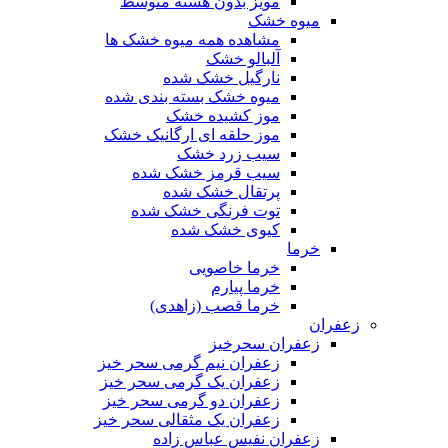
مویز بدون هسته متوسط
میوه خشک
مشاهده همه میوه خشک ها
آلبالو خشک
نارگیل خشک شده
میوه خشک بسته بندی شده
موز کشیده خشک
موز حلقه ای ارگانیک خشک
سیب زرد خشک
سیب قرمز خشک شده
پرتقال خشک شده
توت فرنگی خشک شده
کیوی خشک شده
خرما
خرما خاصویی
خرما پیارم
خرما قصب (زاهدی)
زعفران
زعفران سحرخیز
زعفران نیم گرمی سحر خیز
زعفران یک گرمی سحر خیز
زعفران دو گرمی سحر خیز
زعفران یک مثقالی سحر خیز
زعفران نفیس عباس زاده