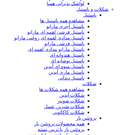
لواشک پذیرایی همپا
شکلات و پاستیل
پاستیل
مشاهده همه پاستیل ها
پاستیل آجری مارابو
پاستیل فرشی لقمه ای مارابو
پاستیل مدادی لقمه ای روغنی مارابو
پاستیل فرشی مارابو
پاستیل مارابو مدادی لقمه ای
پاستیل هندوانه ای
پاستیل نوشابه ای
پاستیل میوه ای آیدین
پاستیل ماری آیدین
پاستیل دندانی
شکلات
مشاهده همه شکلات ها
شکلات آیدین
شکلات شونیز
شکلات شیرین عسل
شکلات کاکائویی
پروتئین بار
همه محصولات پروتئین بار
پروتئین بار با تزیین پسته