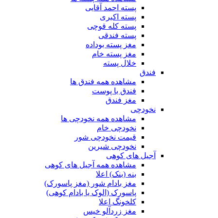
پسته احمد آقایی
پسته اکبری
پسته کله قوچی
پسته فندقی
مغز پسته بوداده
مغز پسته خام
خلال پسته
فندق
مشاهده همه فندق ها
فندق با پوست
مغز فندق
نخودچی
مشاهده همه نخودچی ها
نخودچی خام
قیمت نخودچی شور
نخودچی شیرین
آجیل های کوهی
مشاهده همه آجیل های کوهی
بنه (بنک) اعلا
مغز بادام شور (مغز پاسورک)
پاسورک (الوک یا بادام کوهی)
کلخونگ اعلا
مغز زردآلو خیس