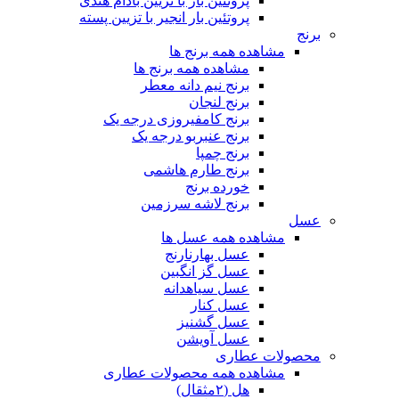
پروتئین بار با تزیین بادام هندی
پروتئین بار انجیر با تزیین پسته
برنج
مشاهده همه برنج ها
مشاهده همه برنج ها
برنج نیم دانه معطر
برنج لنجان
برنج کامفیروزی درجه یک
برنج عنبربو درجه یک
برنج چمپا
برنج طارم هاشمی
خورده برنج
برنج لاشه سرزمین
عسل
مشاهده همه عسل ها
عسل بهارنارنج
عسل گز انگبین
عسل سیاهدانه
عسل کنار
عسل گشنیز
عسل آویشن
محصولات عطاری
مشاهده همه محصولات عطاری
هل (۲مثقال)