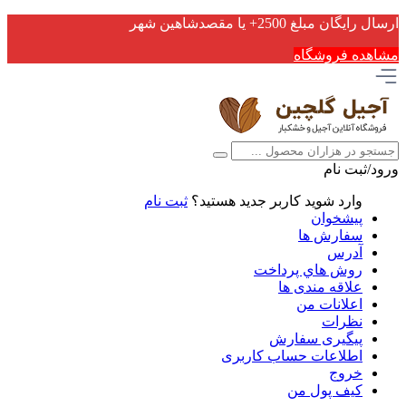
ارسال رایگان مبلغ 2500+ یا مقصدشاهین شهر
مشاهده فروشگاه
ورود/ثبت نام
وارد شوید
کاربر جدید هستید؟
ثبت نام
پیشخوان
سفارش ها
آدرس
روش هاي پرداخت
علاقه مندی ها
اعلانات من
نظرات
پیگیری سفارش
اطلاعات حساب كاربری
خروج
کیف پول من