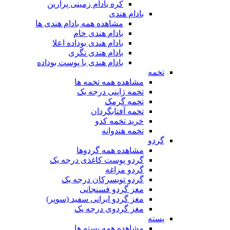
کره بادام زمینی پرارین
بادام هندی
مشاهده همه بادام هندی ها
بادام هندی خام
بادام هندی بوداده اعلا
بادام هندی تگری
بادام هندی با پوست بوداده
تخمه
مشاهده همه تخمه ها
تخمه ژاپنی درجه یک
تخمه گرمک
تخمه آفتابگردان
خرید تخمه کدو
تخمه هندوانه
گردو
مشاهده همه گردوها
گردو پوست کاغذی درجه یک
گردو مراغه
گردو تویسرکان درجه یک
مغز گردو فسنجانی
مغز گردو ایرانی سفید (سوپر)
مغز گردوی درجه یک
پسته
مشاهده همه پسته ها