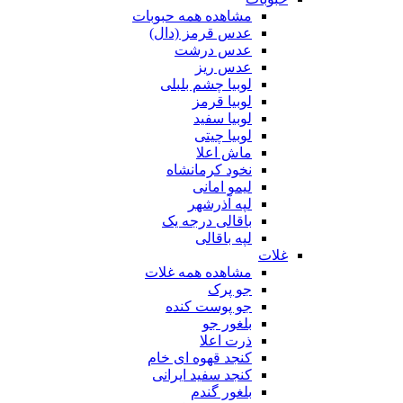
مشاهده همه حبوبات
عدس قرمز (دال)
عدس درشت
عدس ریز
لوبیا چشم بلبلی
لوبیا قرمز
لوبیا سفید
لوبیا چیتی
ماش اعلا
نخود کرمانشاه
لیمو امانی
لپه آذرشهر
باقالی درجه یک
لپه باقالی
غلات
مشاهده همه غلات
جو پرک
جو پوست کنده
بلغور جو
ذرت اعلا
کنجد قهوه ای خام
کنجد سفید ایرانی
بلغور گندم