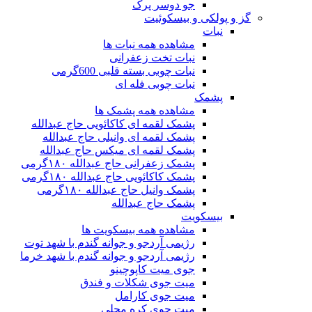
جو دوسر پرک
گز و پولکی و بیسکوئیت
نبات
مشاهده همه نبات ها
نبات تخت زعفرانی
نبات چوبی بسته قلبی 600گرمی
نبات چوبی فله ای
پشمک
مشاهده همه پشمک ها
پشمک لقمه ای کاکائویی حاج عبدالله
پشمک لقمه ای وانیلی حاج عبدالله
پشمک لقمه ای میکس حاج عبدالله
پشمک زعفرانی حاج عبدالله ۱۸۰گرمی
پشمک کاکائویی حاج عبدالله ۱۸۰گرمی
پشمک وانیل حاج عبدالله ۱۸۰گرمی
پشمک حاج عبدالله
بیسکویت
مشاهده همه بیسکویت ها
رژیمی آردجو و جوانه گندم با شهد توت
رژیمی آردجو و جوانه گندم با شهد خرما
جوی میت کاپوچینو
میت جوی شکلات و فندق
میت جوی کارامل
میت جوی کره محلی