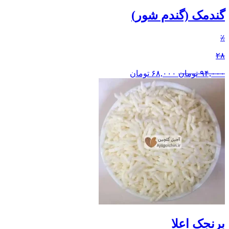
گندمک (گندم شور)
٪
۲۸
۹۴,۰۰۰
تومان
۶۸,۰۰۰
تومان
برنجک اعلا