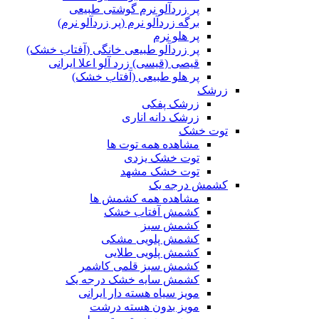
پر زردآلو نرم گوشتی طبیعی
برگه زردآلو نرم (پر زردآلو نرم)
پر هلو نرم
پر زردآلو طبیعی خانگی (آفتاب خشک)
قیصی (قیسی) زرد آلو اعلا ایرانی
پر هلو طبیعی (آفتاب خشک)
زرشک
زرشک پفکی
زرشک دانه اناری
توت خشک
مشاهده همه توت ها
توت خشک یزدی
توت خشک مشهد
کشمش درجه یک
مشاهده همه کشمش ها
کشمش آفتاب خشک
کشمش سبز
کشمش پلویی مشکی
کشمش پلویی طلایی
کشمش سبز قلمی کاشمر
کشمش سایه خشک درجه یک
مویز سیاه هسته دار ایرانی
مویز بدون هسته درشت