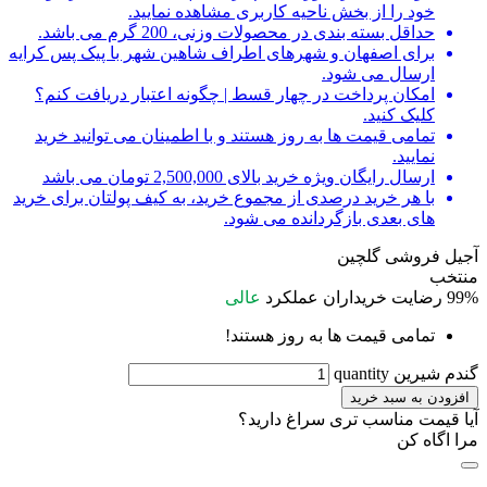
خود را از بخش ناحیه کاربری مشاهده نمایید.
حداقل بسته بندی در محصولات وزنی، 200 گرم می باشد.
برای اصفهان و شهرهای اطراف شاهین شهر با پیک پس کرایه
ارسال می شود.
امکان پرداخت در چهار قسط | چگونه اعتبار دریافت کنم؟
کلیک کنید.
تمامی قیمت ها به روز هستند و با اطمینان می توانید خرید
نمایید.
ارسال رایگان ویژه خرید بالای 2,500,000 تومان می باشد
با هر خرید درصدی از مجموع خرید، به کیف پولتان برای خرید
های بعدی بازگردانده می شود.
آجیل فروشی گلچین
منتخب
99%
رضایت خریداران
عملکرد
عالی
تمامی قیمت ها به روز هستند!
گندم شیرین quantity
افزودن به سبد خرید
آیا قیمت مناسب تری سراغ دارید؟
مرا اگاه کن