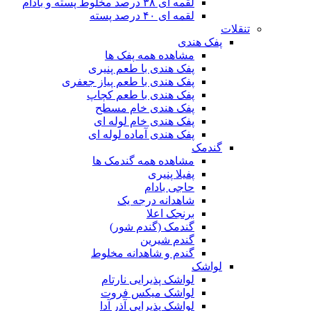
لقمه ای ۳۸ درصد مخلوط پسته و بادام
لقمه ای ۴۰ درصد پسته
تنقلات
پفک هندی
مشاهده همه پفک ها
پفک هندی با طعم پنیری
پفک هندی با طعم پیاز جعفری
پفک هندی با طعم کچاپ
پفک هندی خام مسطح
پفک هندی خام لوله ای
پفک هندی آماده لوله ای
گندمک
مشاهده همه گندمک ها
پفیلا پنیری
حاجی بادام
شاهدانه درجه یک
برنجک اعلا
گندمک (گندم شور)
گندم شیرین
گندم و شاهدانه مخلوط
لواشک
لواشک پذیرایی نارتام
لواشک میکس فروت
لواشک پذیرایی آذر آدا