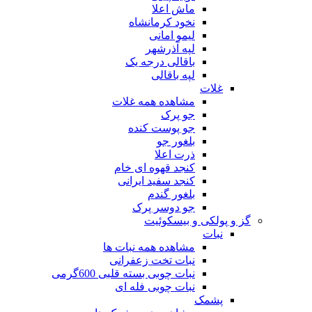
ماش اعلا
نخود کرمانشاه
لیمو امانی
لپه آذرشهر
باقالی درجه یک
لپه باقالی
غلات
مشاهده همه غلات
جو پرک
جو پوست کنده
بلغور جو
ذرت اعلا
کنجد قهوه ای خام
کنجد سفید ایرانی
بلغور گندم
جو دوسر پرک
گز و پولکی و بیسکوئیت
نبات
مشاهده همه نبات ها
نبات تخت زعفرانی
نبات چوبی بسته قلبی 600گرمی
نبات چوبی فله ای
پشمک