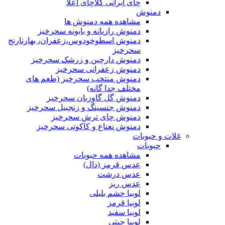
چای ایرانی کلاچای اعلا
دمنوش
مشاهده همه دمنوش ها
دمنوش رازیانه و بابونه سحرخیز
دمنوش اسطوخودوس،زعفران، بهارنارنج
سحرخیز
دمنوش دارچین و زرشک سحرخیز
دمنوش زعفرانی سحرخیز
دمنوش منتخب سحرخیز (طعم های
مختلف جدا گانه)
دمنوش گل گاوزبان سحرخیز
دمنوش جنسینگ و زنجبیل سحرخیز
دمنوش چای ترش سحرخیز
دمنوش نعناع و کاکوتی سحرخیز
غلات و حبوبات
حبوبات
مشاهده همه حبوبات
عدس قرمز (دال)
عدس درشت
عدس ریز
لوبیا چشم بلبلی
لوبیا قرمز
لوبیا سفید
لوبیا چیتی