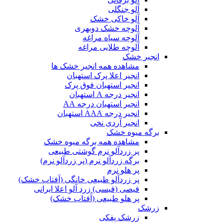
آلو جنگلی
آلو خاکی خشک
آلوچه خشک دوبهری
آلوچه سیاه مراغه
آلوچه طلایی مراغه
انجیر خشک
مشاهده همه انجیر خشک ها
انجیر اعلا پرک استهبان
انجیر استهبان فوق پرک
انجیر درجه A استهبان
انجیر استهبان درجه AA
انجیر درجه AAA استهبان
انجیر آردی نخی
برگه میوه خشک
مشاهده همه برگه میوه خشک
پر زردآلو نرم گوشتی طبیعی
برگه زردآلو نرم (پر زردآلو نرم)
پر هلو نرم
پر زردآلو طبیعی خانگی (آفتاب خشک)
قیصی (قیسی) زرد آلو اعلا ایرانی
پر هلو طبیعی (آفتاب خشک)
زرشک
زرشک پفکی