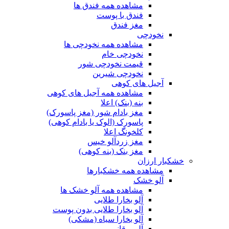
مشاهده همه فندق ها
فندق با پوست
مغز فندق
نخودچی
مشاهده همه نخودچی ها
نخودچی خام
قیمت نخودچی شور
نخودچی شیرین
آجیل های کوهی
مشاهده همه آجیل های کوهی
بنه (بنک) اعلا
مغز بادام شور (مغز پاسورک)
پاسورک (الوک یا بادام کوهی)
کلخونگ اعلا
مغز زردآلو خیس
مغز بنک (بنه کوهی)
خشکبار ارزان
مشاهده همه خشکبارها
آلو خشک
مشاهده همه آلو خشک ها
آلو بخارا طلایی
آلو بخارا طلایی بدون پوست
آلو بخارا سیاه (مشکی)
آلو برقانی