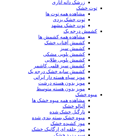
زرشک دانه اناری
توت خشک
مشاهده همه توت ها
توت خشک یزدی
توت خشک مشهد
کشمش درجه یک
مشاهده همه کشمش ها
کشمش آفتاب خشک
کشمش سبز
کشمش پلویی مشکی
کشمش پلویی طلایی
کشمش سبز قلمی کاشمر
کشمش سایه خشک درجه یک
مویز سیاه هسته دار ایرانی
مویز بدون هسته درشت
مویز بدون هسته متوسط
میوه خشک
مشاهده همه میوه خشک ها
آلبالو خشک
نارگیل خشک شده
میوه خشک بسته بندی شده
موز کشیده خشک
موز حلقه ای ارگانیک خشک
سیب زرد خشک