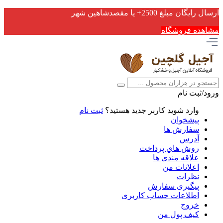
ارسال رایگان مبلغ 2500+ یا مقصدشاهین شهر
مشاهده فروشگاه
ورود/ثبت نام
وارد شوید
کاربر جدید هستید؟
ثبت نام
پیشخوان
سفارش ها
آدرس
روش هاي پرداخت
علاقه مندی ها
اعلانات من
نظرات
پیگیری سفارش
اطلاعات حساب كاربری
خروج
کیف پول من