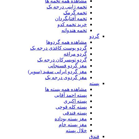
مشاهده همه تخمه ها
تخمه ژاپنی درجه یک
تخمه گرمک
تخمه آفتابگردان
خرید تخمه کدو
تخمه هندوانه
گردو
مشاهده همه گردوها
گردو پوست کاغذی درجه یک
گردو مراغه
گردو تویسرکان درجه یک
مغز گردو فسنجانی
مغز گردو ایرانی سفید (سوپر)
مغز گردوی درجه یک
پسته
مشاهده همه پسته ها
پسته احمد آقایی
پسته اکبری
پسته کله قوچی
پسته فندقی
مغز پسته بوداده
مغز پسته خام
خلال پسته
فندق