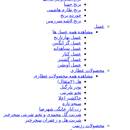
برنج چمپا
برنج طارم هاشمی
خورده برنج
برنج لاشه سرزمین
عسل
مشاهده همه عسل ها
عسل بهارنارنج
عسل گز انگبین
عسل سیاهدانه
عسل کنار
عسل گشنیز
عسل آویشن
محصولات عطاری
مشاهده همه محصولات عطاری
هل (۲مثقال)
پودر نارگیل
تخم شربتی
خاکشیر اعلا
سنجد تازه
رب انار خانگی شهرضا
شربت گل محمدی و تخم شربتی سحرخیز
شربت هل و زعفران سحرخیز
محصولات رژیمی