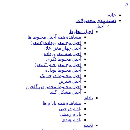
0
خانه
دسته بندی محصولات
آجیل
آجیل مخلوط
مشاهده همه آجیل مخلوط ها
آجیل پنج مغز بوداده (۷مغز)
آجیل چهار مغز اعلا
آجیل سه مغز بوداده
آجیل مخلوط تگری
آجیل پنج مغز خام (7مغز)
آجیل مخلوط بوداده
آجیل مخلوط درجه یک
آجیل شیرین
آجیل مخلوط مخصوص گلچین
آجیل مشکل گشا
بادام
مشاهده همه بادام ها
بادام درختی
بادام زمینی
بادام هندی
تخمه