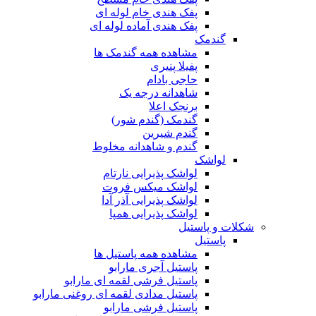
پفک هندی خام لوله ای
پفک هندی آماده لوله ای
گندمک
مشاهده همه گندمک ها
پفیلا پنیری
حاجی بادام
شاهدانه درجه یک
برنجک اعلا
گندمک (گندم شور)
گندم شیرین
گندم و شاهدانه مخلوط
لواشک
لواشک پذیرایی نارتام
لواشک میکس فروت
لواشک پذیرایی آذر آدا
لواشک پذیرایی همپا
شکلات و پاستیل
پاستیل
مشاهده همه پاستیل ها
پاستیل آجری مارابو
پاستیل فرشی لقمه ای مارابو
پاستیل مدادی لقمه ای روغنی مارابو
پاستیل فرشی مارابو