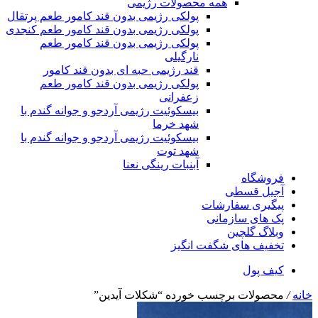
همه محصولات رژیمی
پولکی رژیمی بدون قند کامور طعم پرتقال
پولکی رژیمی بدون قند کامور طعم کنجدی
پولکی رژیمی بدون قند کامور طعم
نارگیلی
قند رژیمی حبه ای بدون قند کامور
پولکی رژیمی بدون قند کامور طعم
زعفرانی
بيسکوئيت رژیمی آردجو و جوانه گندم با
شهد خرما
بيسکوئيت رژیمی آردجو و جوانه گندم با
شهد توت
آبنبات رینگی نعنا
فروشگاه
آجیل قسطی
پیگیری سفارشات
پک های سازمانی
وبلاگ گلچین
تخفیف های شگفت انگیز
کیف پول
خانه
/
محصولات برچسب خورده “شکلات آیدین”