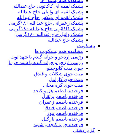
مشاهده همه پشمک ها
پشمک لقمه ای کاکائویی حاج عبدالله
پشمک لقمه ای وانیلی حاج عبدالله
پشمک لقمه ای میکس حاج عبدالله
پشمک زعفرانی حاج عبدالله ۱۸۰گرمی
پشمک کاکائویی حاج عبدالله ۱۸۰گرمی
پشمک وانیل حاج عبدالله ۱۸۰گرمی
پشمک حاج عبدالله
بیسکویت
مشاهده همه بیسکویت ها
رژیمی آردجو و جوانه گندم با شهد توت
رژیمی آردجو و جوانه گندم با شهد خرما
جوی میت کاپوچینو
میت جوی شکلات و فندق
میت جوی کارامل
میت جوی کره محلی
فرخنده با طعم هل و کنجد
فرخنده باطعم پرتقال
فرخنده باطعم زعفران
فرخنده باطعم فندق
فرخنده باطعم موز
فرخنده باطعم نارگیل
فرخنده جو با کنجد و شوید
گز دردشتی