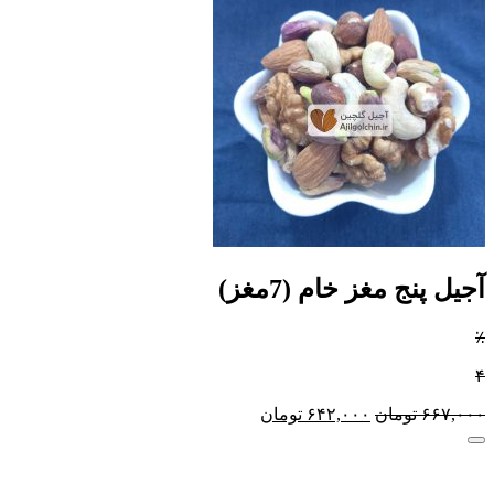
آجیل پنج مغز خام (7مغز)
٪
۴
۶۶۷,۰۰۰
تومان
۶۴۲,۰۰۰
تومان