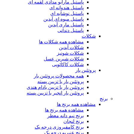
پاستیل مارابو مدادی لقمه ای
پاستیل هندوانه ای
پاستیل نوشابه ای
پاستیل میوه ای آیدین
پاستیل ماری آیدین
پاستیل دندانی
شکلات
مشاهده همه شکلات ها
شکلات آیدین
شکلات شونیز
شکلات شیرین عسل
شکلات کاکائویی
پروتئین بار
همه محصولات پروتئین بار
پروتئین بار با تزیین پسته
پروتئین بار با تزیین بادام هندی
پروتئین بار انجیر با تزیین پسته
برنج
مشاهده همه برنج ها
مشاهده همه برنج ها
برنج نیم دانه معطر
برنج لنجان
برنج کامفیروزی درجه یک
برنج عنبربو درجه یک