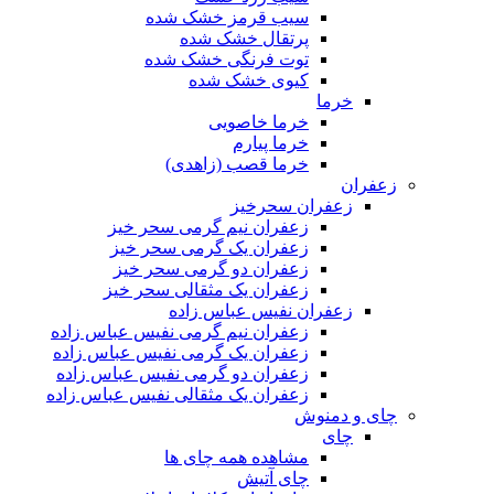
سیب قرمز خشک شده
پرتقال خشک شده
توت فرنگی خشک شده
کیوی خشک شده
خرما
خرما خاصویی
خرما پیارم
خرما قصب (زاهدی)
زعفران
زعفران سحرخیز
زعفران نیم گرمی سحر خیز
زعفران یک گرمی سحر خیز
زعفران دو گرمی سحر خیز
زعفران یک مثقالی سحر خیز
زعفران نفیس عباس زاده
زعفران نیم گرمی نفیس عباس زاده
زعفران یک گرمی نفیس عباس زاده
زعفران دو گرمی نفیس عباس زاده
زعفران یک مثقالی نفیس عباس زاده
چای و دمنوش
چای
مشاهده همه چای ها
چای آتیش