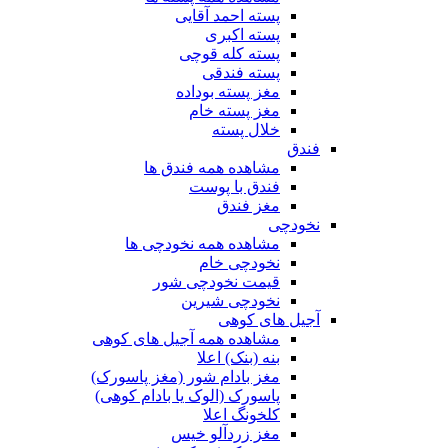
پسته احمد آقایی
پسته اکبری
پسته کله قوچی
پسته فندقی
مغز پسته بوداده
مغز پسته خام
خلال پسته
فندق
مشاهده همه فندق ها
فندق با پوست
مغز فندق
نخودچی
مشاهده همه نخودچی ها
نخودچی خام
قیمت نخودچی شور
نخودچی شیرین
آجیل های کوهی
مشاهده همه آجیل های کوهی
بنه (بنک) اعلا
مغز بادام شور (مغز پاسورک)
پاسورک (الوک یا بادام کوهی)
کلخونگ اعلا
مغز زردآلو خیس