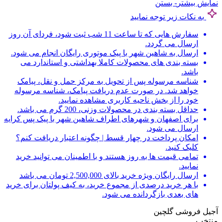
نمایش بیشتر
- بستن
به نکات زیر توجه نمایید
سفارش هایی که تا ساعت 11 شب ثبت شود، فردای آن روز
ارسال می گردد.
ارسال به شاهین شهر با پیک موتوری رایگان انجام می شود.
بسته بندی های محصولات کاملا بهداشتی و استاندارد می
باشد.
شناسه مرسوله پس از تحویل به مرکز حمل و نقل، پیامک
خواهد شد. در صورت عدم دریافت پیامک، شناسه مرسوله
خود را از بخش ناحیه کاربری مشاهده نمایید.
حداقل بسته بندی در محصولات وزنی، 200 گرم می باشد.
برای اصفهان و شهرهای اطراف شاهین شهر با پیک پس کرایه
ارسال می شود.
امکان پرداخت در چهار قسط | چگونه اعتبار دریافت کنم؟
کلیک کنید.
تمامی قیمت ها به روز هستند و با اطمینان می توانید خرید
نمایید.
ارسال رایگان ویژه خرید بالای 2,500,000 تومان می باشد
با هر خرید درصدی از مجموع خرید، به کیف پولتان برای خرید
های بعدی بازگردانده می شود.
آجیل فروشی گلچین
منتخب