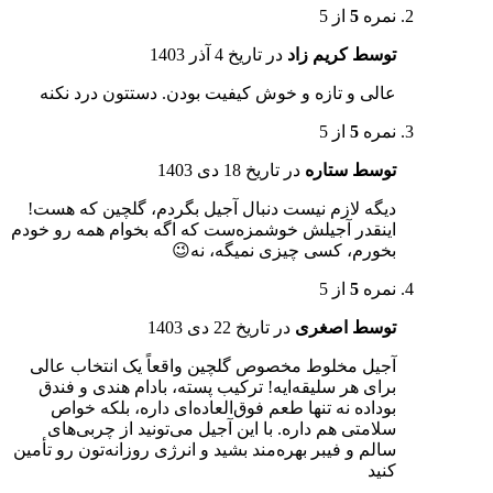
نمره
5
از 5
توسط کریم زاد
در تاریخ
4 آذر 1403
عالی و تازه و خوش کیفیت بودن. دستتون درد نکنه
نمره
5
از 5
توسط ستاره
در تاریخ
18 دی 1403
دیگه لازم نیست دنبال آجیل بگردم، گلچین که هست!
اینقدر آجیلش خوشمزه‌ست که اگه بخوام همه رو خودم
بخورم، کسی چیزی نمیگه، نه😉
نمره
5
از 5
توسط اصغری
در تاریخ
22 دی 1403
آجیل مخلوط مخصوص گلچین واقعاً یک انتخاب عالی
برای هر سلیقه‌ایه! ترکیب پسته، بادام هندی و فندق
بوداده نه تنها طعم فوق‌العاده‌ای داره، بلکه خواص
سلامتی هم داره. با این آجیل می‌تونید از چربی‌های
سالم و فیبر بهره‌مند بشید و انرژی روزانه‌تون رو تأمین
کنید