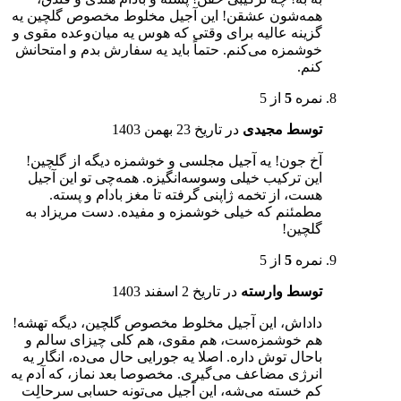
همه‌شون عشقن! این آجیل مخلوط مخصوص گلچین یه
گزینه عالیه برای وقتی که هوس یه میان‌وعده مقوی و
خوشمزه می‌کنم. حتماً باید یه سفارش بدم و امتحانش
کنم.
نمره
5
از 5
توسط مجیدی
در تاریخ
23 بهمن 1403
آخ جون! یه آجیل مجلسی و خوشمزه دیگه از گلچین!
این ترکیب خیلی وسوسه‌انگیزه. همه‌چی تو این آجیل
هست، از تخمه ژاپنی گرفته تا مغز بادام و پسته.
مطمئنم که خیلی خوشمزه و مفیده. دست مریزاد به
گلچین!
نمره
5
از 5
توسط وارسته
در تاریخ
2 اسفند 1403
داداش، این آجیل مخلوط مخصوص گلچین، دیگه تهشه!
هم خوشمزه‌ست، هم مقوی، هم کلی چیزای سالم و
باحال توش داره. اصلا یه جورایی حال می‌ده، انگار یه
انرژی مضاعف می‌گیری. مخصوصا بعد نماز، که آدم یه
کم خسته می‌شه، این آجیل می‌تونه حسابی سرحالِت