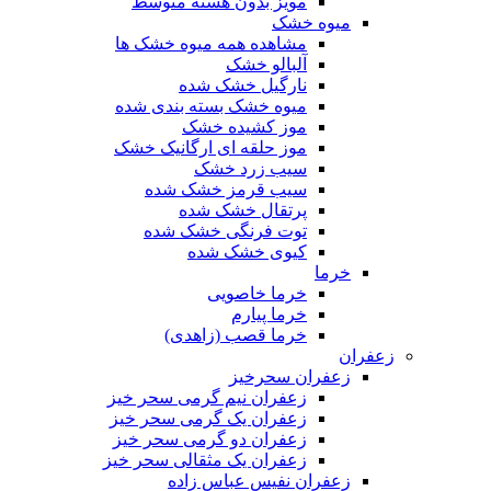
مویز بدون هسته متوسط
میوه خشک
مشاهده همه میوه خشک ها
آلبالو خشک
نارگیل خشک شده
میوه خشک بسته بندی شده
موز کشیده خشک
موز حلقه ای ارگانیک خشک
سیب زرد خشک
سیب قرمز خشک شده
پرتقال خشک شده
توت فرنگی خشک شده
کیوی خشک شده
خرما
خرما خاصویی
خرما پیارم
خرما قصب (زاهدی)
زعفران
زعفران سحرخیز
زعفران نیم گرمی سحر خیز
زعفران یک گرمی سحر خیز
زعفران دو گرمی سحر خیز
زعفران یک مثقالی سحر خیز
زعفران نفیس عباس زاده