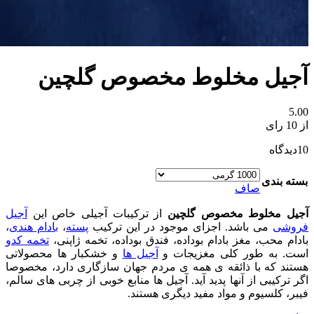
آجیل مخلوط مخصوص گلچین
5.00
از 10 رای
10
دیدگاه
بسته بندی
صاف
آجیل مخلوط مخصوص گلچین
از ترکیبات آجیلی خاص این
آجیل
فروشی
می باشد. اجزای موجود در این ترکیب
پسته
،
بادام هندی
،
بادام محب، مغز بادام بوداده، فندق بوداده، تخمه ژاپنی،
تخمه کدو
است. به طور کلی مغزیجات و
آجیل ها
و خشکبار ها محصولاتی
هستند که با ذائقه ی همه ی مردم جهان سازگاری دارد، مخصوصا
اگر ترکیبی از آنها پدید آید. آجیل ها منابع خوبی از چربی های سالم،
فیبر، کلسیوم و مواد مفید دیگری هستند.