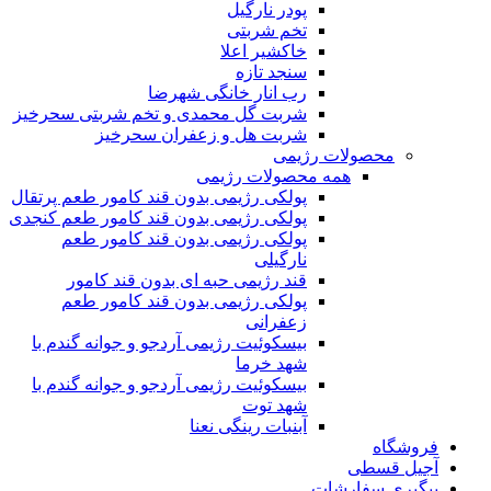
پودر نارگیل
تخم شربتی
خاکشیر اعلا
سنجد تازه
رب انار خانگی شهرضا
شربت گل محمدی و تخم شربتی سحرخیز
شربت هل و زعفران سحرخیز
محصولات رژیمی
همه محصولات رژیمی
پولکی رژیمی بدون قند کامور طعم پرتقال
پولکی رژیمی بدون قند کامور طعم کنجدی
پولکی رژیمی بدون قند کامور طعم
نارگیلی
قند رژیمی حبه ای بدون قند کامور
پولکی رژیمی بدون قند کامور طعم
زعفرانی
بيسکوئيت رژیمی آردجو و جوانه گندم با
شهد خرما
بيسکوئيت رژیمی آردجو و جوانه گندم با
شهد توت
آبنبات رینگی نعنا
فروشگاه
آجیل قسطی
پیگیری سفارشات