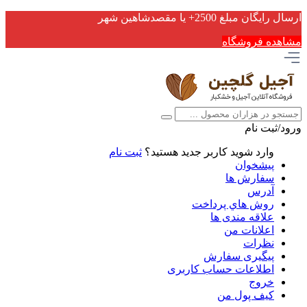
ارسال رایگان مبلغ 2500+ یا مقصدشاهین شهر
مشاهده فروشگاه
ورود/ثبت نام
وارد شوید
کاربر جدید هستید؟
ثبت نام
پیشخوان
سفارش ها
آدرس
روش هاي پرداخت
علاقه مندی ها
اعلانات من
نظرات
پیگیری سفارش
اطلاعات حساب كاربری
خروج
کیف پول من