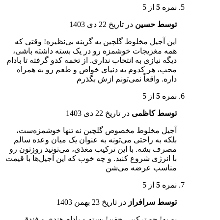
نمره
5
از 5
توسط حسین
در تاریخ
22 دی 1403
این آجیل مخلوط گلچین یه گزینه بی‌نظیره! وقتی که
همه مغزیجات خوشمزه رو در یک بسته داشته باشی،
دیگه نیازی به انتخاب نداری. از تخمه کدو گرفته تا بادام
محب، هر کدوم یه دنیای خواص و طعم رو به همراه
داره. واقعاً نمی‌تونم ازش بگذرم
نمره
5
از 5
توسط کاظمی
در تاریخ
22 دی 1403
آجیل مخلوط مخصوص گلچین نه تنها خوشمزه‌ست،
بلکه به راحتی می‌تونه به عنوان یک میان وعده سالم
مصرف بشه. با این ترکیب مغذی، می‌تونید روزتون رو
با انرژی شروع کنید. و چه خوب که این آجیل‌ها با قیمت
مناسب عرضه می‌شن
نمره
5
از 5
توسط سرافراز
در تاریخ
23 بهمن 1403
به به! چه ترکیبی خفن! پسته و بادام هندی و فندق،