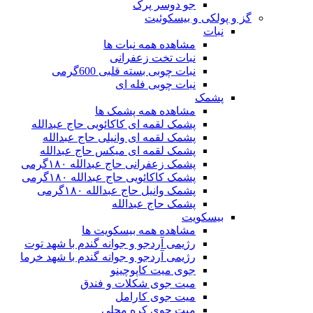
جو دوسر پرک
گز و پولکی و بیسکوئیت
نبات
مشاهده همه نبات ها
نبات تخت زعفرانی
نبات چوبی بسته قلبی 600گرمی
نبات چوبی فله ای
پشمک
مشاهده همه پشمک ها
پشمک لقمه ای کاکائویی حاج عبدالله
پشمک لقمه ای وانیلی حاج عبدالله
پشمک لقمه ای میکس حاج عبدالله
پشمک زعفرانی حاج عبدالله ۱۸۰گرمی
پشمک کاکائویی حاج عبدالله ۱۸۰گرمی
پشمک وانیل حاج عبدالله ۱۸۰گرمی
پشمک حاج عبدالله
بیسکویت
مشاهده همه بیسکویت ها
رژیمی آردجو و جوانه گندم با شهد توت
رژیمی آردجو و جوانه گندم با شهد خرما
جوی میت کاپوچینو
میت جوی شکلات و فندق
میت جوی کارامل
میت جوی کره محلی