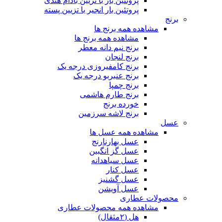
پروتئین بار با تزیین بادام هندی
پروتئین بار انجیر با تزیین پسته
برنج
مشاهده همه برنج ها
مشاهده همه برنج ها
برنج نیم دانه معطر
برنج لنجان
برنج کامفیروزی درجه یک
برنج عنبربو درجه یک
برنج چمپا
برنج طارم هاشمی
خورده برنج
برنج لاشه سرزمین
عسل
مشاهده همه عسل ها
عسل بهارنارنج
عسل گز انگبین
عسل سیاهدانه
عسل کنار
عسل گشنیز
عسل آویشن
محصولات عطاری
مشاهده همه محصولات عطاری
هل (۲مثقال)