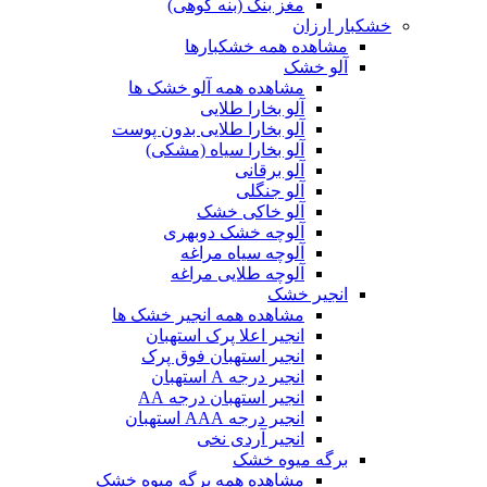
مغز بنک (بنه کوهی)
خشکبار ارزان
مشاهده همه خشکبارها
آلو خشک
مشاهده همه آلو خشک ها
آلو بخارا طلایی
آلو بخارا طلایی بدون پوست
آلو بخارا سیاه (مشکی)
آلو برقانی
آلو جنگلی
آلو خاکی خشک
آلوچه خشک دوبهری
آلوچه سیاه مراغه
آلوچه طلایی مراغه
انجیر خشک
مشاهده همه انجیر خشک ها
انجیر اعلا پرک استهبان
انجیر استهبان فوق پرک
انجیر درجه A استهبان
انجیر استهبان درجه AA
انجیر درجه AAA استهبان
انجیر آردی نخی
برگه میوه خشک
مشاهده همه برگه میوه خشک