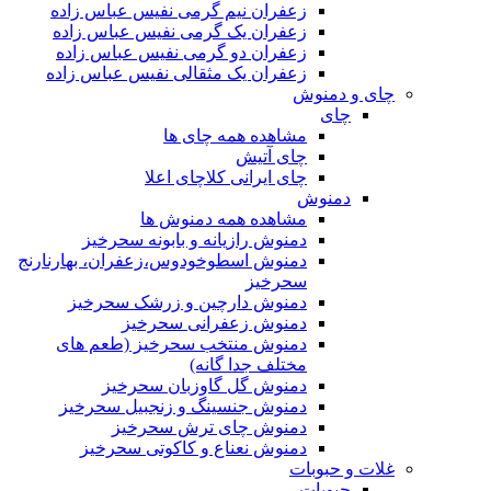
زعفران نیم گرمی نفیس عباس زاده
زعفران یک گرمی نفیس عباس زاده
زعفران دو گرمی نفیس عباس زاده
زعفران یک مثقالی نفیس عباس زاده
چای و دمنوش
چای
مشاهده همه چای ها
چای آتیش
چای ایرانی کلاچای اعلا
دمنوش
مشاهده همه دمنوش ها
دمنوش رازیانه و بابونه سحرخیز
دمنوش اسطوخودوس،زعفران، بهارنارنج
سحرخیز
دمنوش دارچین و زرشک سحرخیز
دمنوش زعفرانی سحرخیز
دمنوش منتخب سحرخیز (طعم های
مختلف جدا گانه)
دمنوش گل گاوزبان سحرخیز
دمنوش جنسینگ و زنجبیل سحرخیز
دمنوش چای ترش سحرخیز
دمنوش نعناع و کاکوتی سحرخیز
غلات و حبوبات
حبوبات