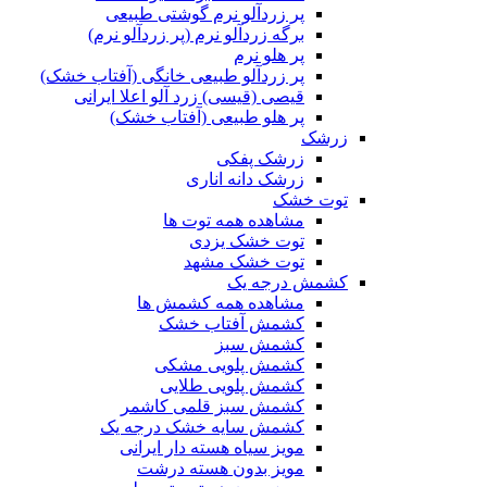
پر زردآلو نرم گوشتی طبیعی
برگه زردآلو نرم (پر زردآلو نرم)
پر هلو نرم
پر زردآلو طبیعی خانگی (آفتاب خشک)
قیصی (قیسی) زرد آلو اعلا ایرانی
پر هلو طبیعی (آفتاب خشک)
زرشک
زرشک پفکی
زرشک دانه اناری
توت خشک
مشاهده همه توت ها
توت خشک یزدی
توت خشک مشهد
کشمش درجه یک
مشاهده همه کشمش ها
کشمش آفتاب خشک
کشمش سبز
کشمش پلویی مشکی
کشمش پلویی طلایی
کشمش سبز قلمی کاشمر
کشمش سایه خشک درجه یک
مویز سیاه هسته دار ایرانی
مویز بدون هسته درشت