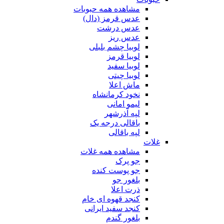
مشاهده همه حبوبات
عدس قرمز (دال)
عدس درشت
عدس ریز
لوبیا چشم بلبلی
لوبیا قرمز
لوبیا سفید
لوبیا چیتی
ماش اعلا
نخود کرمانشاه
لیمو امانی
لپه آذرشهر
باقالی درجه یک
لپه باقالی
غلات
مشاهده همه غلات
جو پرک
جو پوست کنده
بلغور جو
ذرت اعلا
کنجد قهوه ای خام
کنجد سفید ایرانی
بلغور گندم