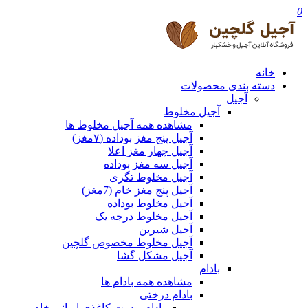
0
خانه
دسته بندی محصولات
آجیل
آجیل مخلوط
مشاهده همه آجیل مخلوط ها
آجیل پنج مغز بوداده (۷مغز)
آجیل چهار مغز اعلا
آجیل سه مغز بوداده
آجیل مخلوط تگری
آجیل پنج مغز خام (7مغز)
آجیل مخلوط بوداده
آجیل مخلوط درجه یک
آجیل شیرین
آجیل مخلوط مخصوص گلچین
آجیل مشکل گشا
بادام
مشاهده همه بادام ها
بادام درختی
بادام پوست کاغذی ایرانی خام