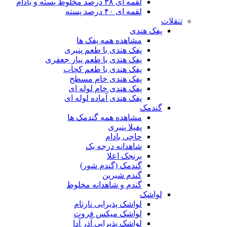
لقمه ای ۳۸ درصد مخلوط پسته و بادام
لقمه ای ۴۰ درصد پسته
تنقلات
پفک هندی
مشاهده همه پفک ها
پفک هندی با طعم پنیری
پفک هندی با طعم پیاز جعفری
پفک هندی با طعم کچاپ
پفک هندی خام مسطح
پفک هندی خام لوله ای
پفک هندی آماده لوله ای
گندمک
مشاهده همه گندمک ها
پفیلا پنیری
حاجی بادام
شاهدانه درجه یک
برنجک اعلا
گندمک (گندم شور)
گندم شیرین
گندم و شاهدانه مخلوط
لواشک
لواشک پذیرایی نارتام
لواشک میکس فروت
لواشک پذیرایی آذر آدا