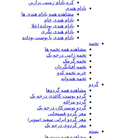
کره بادام زمینی پرارین
بادام هندی
مشاهده همه بادام هندی ها
بادام هندی خام
بادام هندی بوداده اعلا
بادام هندی تگری
بادام هندی با پوست بوداده
تخمه
مشاهده همه تخمه ها
تخمه ژاپنی درجه یک
تخمه گرمک
تخمه آفتابگردان
خرید تخمه کدو
تخمه هندوانه
گردو
مشاهده همه گردوها
گردو پوست کاغذی درجه یک
گردو مراغه
گردو تویسرکان درجه یک
مغز گردو فسنجانی
مغز گردو ایرانی سفید (سوپر)
مغز گردوی درجه یک
پسته
مشاهده همه پسته ها