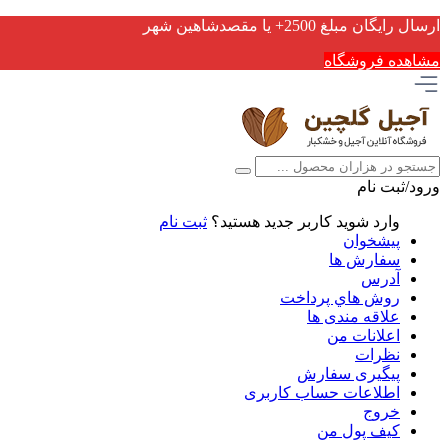
ارسال رایگان مبلغ 2500+ یا مقصدشاهین شهر
مشاهده فروشگاه
ورود/ثبت نام
وارد شوید
کاربر جدید هستید؟
ثبت نام
پیشخوان
سفارش ها
آدرس
روش هاي پرداخت
علاقه مندی ها
اعلانات من
نظرات
پیگیری سفارش
اطلاعات حساب كاربری
خروج
کیف پول من