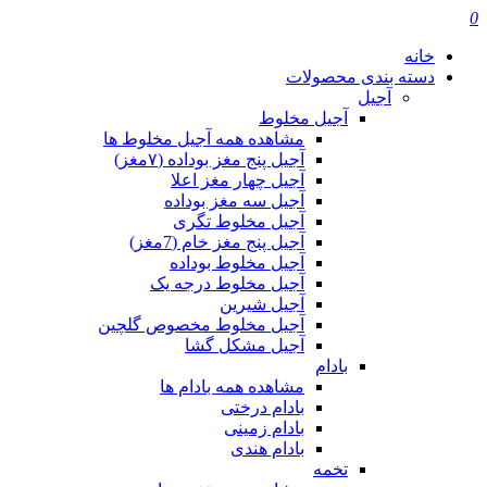
0
خانه
دسته بندی محصولات
آجیل
آجیل مخلوط
مشاهده همه آجیل مخلوط ها
آجیل پنج مغز بوداده (۷مغز)
آجیل چهار مغز اعلا
آجیل سه مغز بوداده
آجیل مخلوط تگری
آجیل پنج مغز خام (7مغز)
آجیل مخلوط بوداده
آجیل مخلوط درجه یک
آجیل شیرین
آجیل مخلوط مخصوص گلچین
آجیل مشکل گشا
بادام
مشاهده همه بادام ها
بادام درختی
بادام زمینی
بادام هندی
تخمه