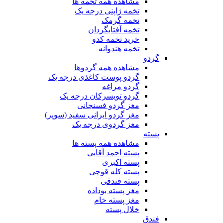
مشاهده همه تخمه ها
تخمه ژاپنی درجه یک
تخمه گرمک
تخمه آفتابگردان
خرید تخمه کدو
تخمه هندوانه
گردو
مشاهده همه گردوها
گردو پوست کاغذی درجه یک
گردو مراغه
گردو تویسرکان درجه یک
مغز گردو فسنجانی
مغز گردو ایرانی سفید (سوپر)
مغز گردوی درجه یک
پسته
مشاهده همه پسته ها
پسته احمد آقایی
پسته اکبری
پسته کله قوچی
پسته فندقی
مغز پسته بوداده
مغز پسته خام
خلال پسته
فندق