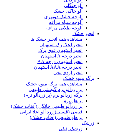
آلو جنگلی
آلو خاکی خشک
آلوچه خشک دوبهری
آلوچه سیاه مراغه
آلوچه طلایی مراغه
انجیر خشک
مشاهده همه انجیر خشک ها
انجیر اعلا پرک استهبان
انجیر استهبان فوق پرک
انجیر درجه A استهبان
انجیر استهبان درجه AA
انجیر درجه AAA استهبان
انجیر آردی نخی
برگه میوه خشک
مشاهده همه برگه میوه خشک
پر زردآلو نرم گوشتی طبیعی
برگه زردآلو نرم (پر زردآلو نرم)
پر هلو نرم
پر زردآلو طبیعی خانگی (آفتاب خشک)
قیصی (قیسی) زرد آلو اعلا ایرانی
پر هلو طبیعی (آفتاب خشک)
زرشک
زرشک پفکی