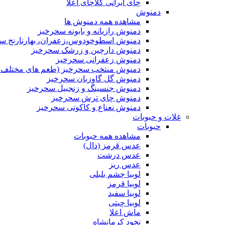
چای ایرانی کلاچای اعلا
دمنوش
مشاهده همه دمنوش ها
دمنوش رازیانه و بابونه سحرخیز
دمنوش اسطوخودوس،زعفران، بهارنارنج س
دمنوش دارچین و زرشک سحرخیز
دمنوش زعفرانی سحرخیز
دمنوش منتخب سحرخیز (طعم های مختلف جد
دمنوش گل گاوزبان سحرخیز
دمنوش جنسینگ و زنجبیل سحرخیز
دمنوش چای ترش سحرخیز
دمنوش نعناع و کاکوتی سحرخیز
غلات و حبوبات
حبوبات
مشاهده همه حبوبات
عدس قرمز (دال)
عدس درشت
عدس ریز
لوبیا چشم بلبلی
لوبیا قرمز
لوبیا سفید
لوبیا چیتی
ماش اعلا
نخود کرمانشاه