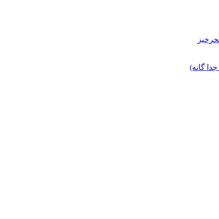
حرخیز
ا گانه)