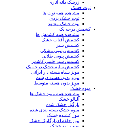
زرشک دانه اناری
توت خشک
مشاهده همه توت ها
توت خشک یزدی
توت خشک مشهد
کشمش درجه یک
مشاهده همه کشمش ها
کشمش آفتاب خشک
کشمش سبز
کشمش پلویی مشکی
کشمش پلویی طلایی
کشمش سبز قلمی کاشمر
کشمش سایه خشک درجه یک
مویز سیاه هسته دار ایرانی
مویز بدون هسته درشت
مویز بدون هسته متوسط
میوه خشک
مشاهده همه میوه خشک ها
آلبالو خشک
نارگیل خشک شده
میوه خشک بسته بندی شده
موز کشیده خشک
موز حلقه ای ارگانیک خشک
سیب زرد خشک