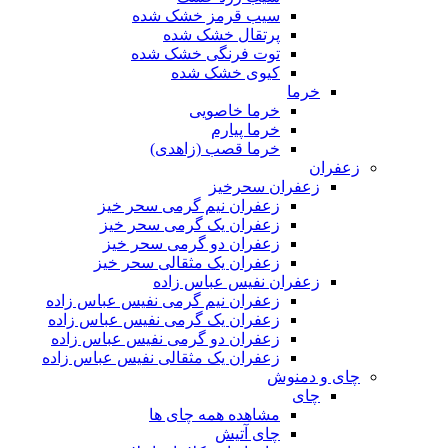
سیب قرمز خشک شده
پرتقال خشک شده
توت فرنگی خشک شده
کیوی خشک شده
خرما
خرما خاصویی
خرما پیارم
خرما قصب (زاهدی)
زعفران
زعفران سحرخیز
زعفران نیم گرمی سحر خیز
زعفران یک گرمی سحر خیز
زعفران دو گرمی سحر خیز
زعفران یک مثقالی سحر خیز
زعفران نفیس عباس زاده
زعفران نیم گرمی نفیس عباس زاده
زعفران یک گرمی نفیس عباس زاده
زعفران دو گرمی نفیس عباس زاده
زعفران یک مثقالی نفیس عباس زاده
چای و دمنوش
چای
مشاهده همه چای ها
چای آتیش