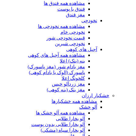
مشاهده همه فندق ها
فندق با پوست
مغز فندق
نخودچی
مشاهده همه نخودچی ها
نخودچی خام
قیمت نخودچی شور
نخودچی شیرین
آجیل های کوهی
مشاهده همه آجیل های کوهی
بنه (بنک) اعلا
مغز بادام شور (مغز پاسورک)
پاسورک (الوک یا بادام کوهی)
کلخونگ اعلا
مغز زردآلو خیس
مغز بنک (بنه کوهی)
خشکبار ارزان
مشاهده همه خشکبارها
آلو خشک
مشاهده همه آلو خشک ها
آلو بخارا طلایی
آلو بخارا طلایی بدون پوست
آلو بخارا سیاه (مشکی)
آلو برقانی