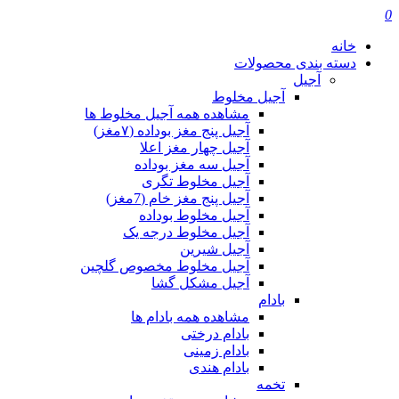
0
خانه
دسته بندی محصولات
آجیل
آجیل مخلوط
مشاهده همه آجیل مخلوط ها
آجیل پنج مغز بوداده (۷مغز)
آجیل چهار مغز اعلا
آجیل سه مغز بوداده
آجیل مخلوط تگری
آجیل پنج مغز خام (7مغز)
آجیل مخلوط بوداده
آجیل مخلوط درجه یک
آجیل شیرین
آجیل مخلوط مخصوص گلچین
آجیل مشکل گشا
بادام
مشاهده همه بادام ها
بادام درختی
بادام زمینی
بادام هندی
تخمه