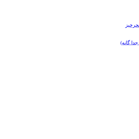
حرخیز
ا گانه)