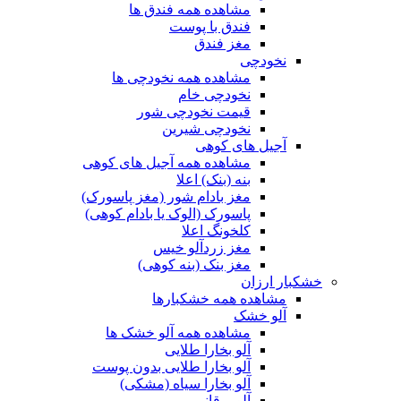
مشاهده همه فندق ها
فندق با پوست
مغز فندق
نخودچی
مشاهده همه نخودچی ها
نخودچی خام
قیمت نخودچی شور
نخودچی شیرین
آجیل های کوهی
مشاهده همه آجیل های کوهی
بنه (بنک) اعلا
مغز بادام شور (مغز پاسورک)
پاسورک (الوک یا بادام کوهی)
کلخونگ اعلا
مغز زردآلو خیس
مغز بنک (بنه کوهی)
خشکبار ارزان
مشاهده همه خشکبارها
آلو خشک
مشاهده همه آلو خشک ها
آلو بخارا طلایی
آلو بخارا طلایی بدون پوست
آلو بخارا سیاه (مشکی)
آلو برقانی