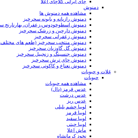
چای ایرانی کلاچای اعلا
دمنوش
مشاهده همه دمنوش ها
دمنوش رازیانه و بابونه سحرخیز
دمنوش اسطوخودوس،زعفران، بهارنارنج س
دمنوش دارچین و زرشک سحرخیز
دمنوش زعفرانی سحرخیز
دمنوش منتخب سحرخیز (طعم های مختلف جد
دمنوش گل گاوزبان سحرخیز
دمنوش جنسینگ و زنجبیل سحرخیز
دمنوش چای ترش سحرخیز
دمنوش نعناع و کاکوتی سحرخیز
غلات و حبوبات
حبوبات
مشاهده همه حبوبات
عدس قرمز (دال)
عدس درشت
عدس ریز
لوبیا چشم بلبلی
لوبیا قرمز
لوبیا سفید
لوبیا چیتی
ماش اعلا
نخود کرمانشاه