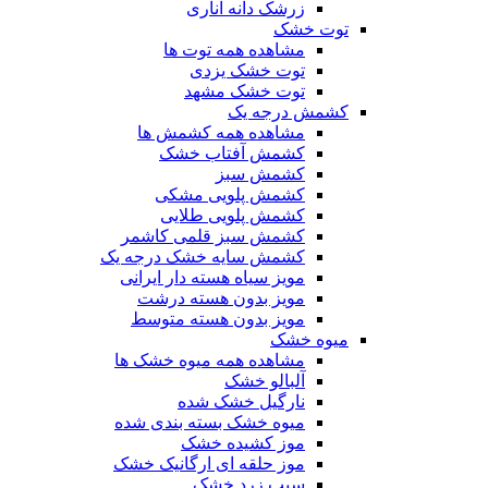
زرشک دانه اناری
توت خشک
مشاهده همه توت ها
توت خشک یزدی
توت خشک مشهد
کشمش درجه یک
مشاهده همه کشمش ها
کشمش آفتاب خشک
کشمش سبز
کشمش پلویی مشکی
کشمش پلویی طلایی
کشمش سبز قلمی کاشمر
کشمش سایه خشک درجه یک
مویز سیاه هسته دار ایرانی
مویز بدون هسته درشت
مویز بدون هسته متوسط
میوه خشک
مشاهده همه میوه خشک ها
آلبالو خشک
نارگیل خشک شده
میوه خشک بسته بندی شده
موز کشیده خشک
موز حلقه ای ارگانیک خشک
سیب زرد خشک