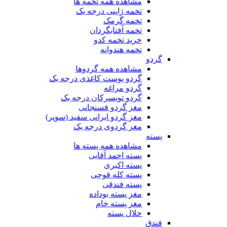
مشاهده همه تخمه ها
تخمه ژاپنی درجه یک
تخمه گرمک
تخمه آفتابگردان
خرید تخمه کدو
تخمه هندوانه
گردو
مشاهده همه گردوها
گردو پوست کاغذی درجه یک
گردو مراغه
گردو تویسرکان درجه یک
مغز گردو فسنجانی
مغز گردو ایرانی سفید (سوپر)
مغز گردوی درجه یک
پسته
مشاهده همه پسته ها
پسته احمد آقایی
پسته اکبری
پسته کله قوچی
پسته فندقی
مغز پسته بوداده
مغز پسته خام
خلال پسته
فندق