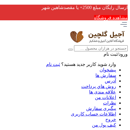
ارسال رایگان مبلغ 2500+ یا مقصدشاهین شهر
مشاهده فروشگاه
ورود/ثبت نام
وارد شوید
کاربر جدید هستید؟
ثبت نام
پیشخوان
سفارش ها
آدرس
روش هاي پرداخت
علاقه مندی ها
اعلانات من
نظرات
پیگیری سفارش
اطلاعات حساب كاربری
خروج
کیف پول من