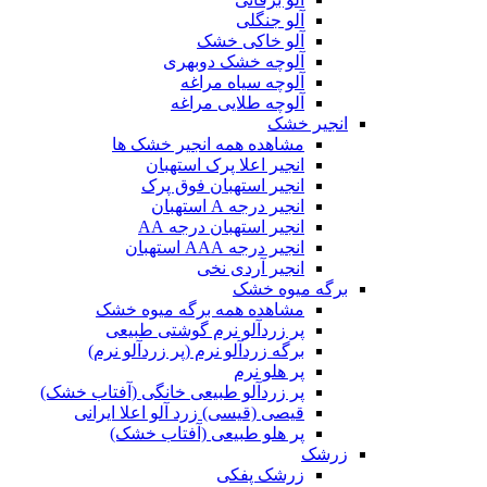
آلو جنگلی
آلو خاکی خشک
آلوچه خشک دوبهری
آلوچه سیاه مراغه
آلوچه طلایی مراغه
انجیر خشک
مشاهده همه انجیر خشک ها
انجیر اعلا پرک استهبان
انجیر استهبان فوق پرک
انجیر درجه A استهبان
انجیر استهبان درجه AA
انجیر درجه AAA استهبان
انجیر آردی نخی
برگه میوه خشک
مشاهده همه برگه میوه خشک
پر زردآلو نرم گوشتی طبیعی
برگه زردآلو نرم (پر زردآلو نرم)
پر هلو نرم
پر زردآلو طبیعی خانگی (آفتاب خشک)
قیصی (قیسی) زرد آلو اعلا ایرانی
پر هلو طبیعی (آفتاب خشک)
زرشک
زرشک پفکی