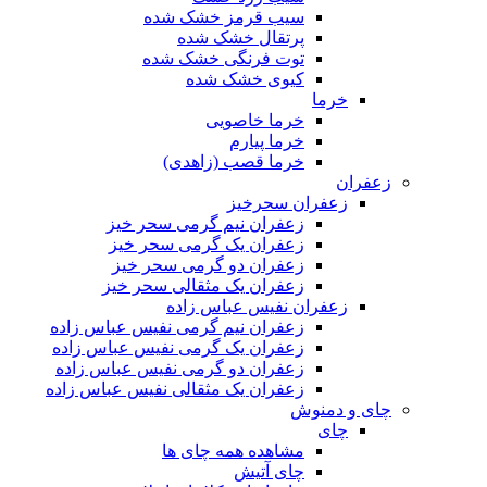
سیب قرمز خشک شده
پرتقال خشک شده
توت فرنگی خشک شده
کیوی خشک شده
خرما
خرما خاصویی
خرما پیارم
خرما قصب (زاهدی)
زعفران
زعفران سحرخیز
زعفران نیم گرمی سحر خیز
زعفران یک گرمی سحر خیز
زعفران دو گرمی سحر خیز
زعفران یک مثقالی سحر خیز
زعفران نفیس عباس زاده
زعفران نیم گرمی نفیس عباس زاده
زعفران یک گرمی نفیس عباس زاده
زعفران دو گرمی نفیس عباس زاده
زعفران یک مثقالی نفیس عباس زاده
چای و دمنوش
چای
مشاهده همه چای ها
چای آتیش