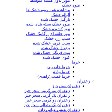
مویز بدون هسته متوسط
میوه خشک
مشاهده همه میوه خشک ها
آلبالو خشک
نارگیل خشک شده
میوه خشک بسته بندی شده
موز کشیده خشک
موز حلقه ای ارگانیک خشک
سیب زرد خشک
سیب قرمز خشک شده
پرتقال خشک شده
توت فرنگی خشک شده
کیوی خشک شده
خرما
خرما خاصویی
خرما پیارم
خرما قصب (زاهدی)
زعفران
زعفران سحرخیز
زعفران نیم گرمی سحر خیز
زعفران یک گرمی سحر خیز
زعفران دو گرمی سحر خیز
زعفران یک مثقالی سحر خیز
زعفران نفیس عباس زاده