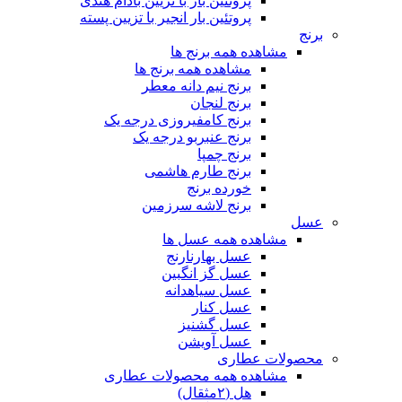
پروتئین بار با تزیین بادام هندی
پروتئین بار انجیر با تزیین پسته
برنج
مشاهده همه برنج ها
مشاهده همه برنج ها
برنج نیم دانه معطر
برنج لنجان
برنج کامفیروزی درجه یک
برنج عنبربو درجه یک
برنج چمپا
برنج طارم هاشمی
خورده برنج
برنج لاشه سرزمین
عسل
مشاهده همه عسل ها
عسل بهارنارنج
عسل گز انگبین
عسل سیاهدانه
عسل کنار
عسل گشنیز
عسل آویشن
محصولات عطاری
مشاهده همه محصولات عطاری
هل (۲مثقال)