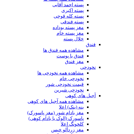
پسته احمد آقایی
پسته اکبری
پسته کله قوچی
پسته فندقی
مغز پسته بوداده
مغز پسته خام
خلال پسته
فندق
مشاهده همه فندق ها
فندق با پوست
مغز فندق
نخودچی
مشاهده همه نخودچی ها
نخودچی خام
قیمت نخودچی شور
نخودچی شیرین
آجیل های کوهی
مشاهده همه آجیل های کوهی
بنه (بنک) اعلا
مغز بادام شور (مغز پاسورک)
پاسورک (الوک یا بادام کوهی)
کلخونگ اعلا
مغز زردآلو خیس