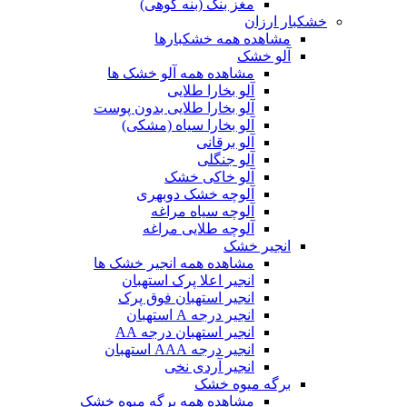
مغز بنک (بنه کوهی)
خشکبار ارزان
مشاهده همه خشکبارها
آلو خشک
مشاهده همه آلو خشک ها
آلو بخارا طلایی
آلو بخارا طلایی بدون پوست
آلو بخارا سیاه (مشکی)
آلو برقانی
آلو جنگلی
آلو خاکی خشک
آلوچه خشک دوبهری
آلوچه سیاه مراغه
آلوچه طلایی مراغه
انجیر خشک
مشاهده همه انجیر خشک ها
انجیر اعلا پرک استهبان
انجیر استهبان فوق پرک
انجیر درجه A استهبان
انجیر استهبان درجه AA
انجیر درجه AAA استهبان
انجیر آردی نخی
برگه میوه خشک
مشاهده همه برگه میوه خشک