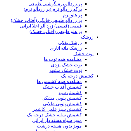
پر زردآلو نرم گوشتی طبیعی
برگه زردآلو نرم (پر زردآلو نرم)
پر هلو نرم
پر زردآلو طبیعی خانگی (آفتاب خشک)
قیصی (قیسی) زرد آلو اعلا ایرانی
پر هلو طبیعی (آفتاب خشک)
زرشک
زرشک پفکی
زرشک دانه اناری
توت خشک
مشاهده همه توت ها
توت خشک یزدی
توت خشک مشهد
کشمش درجه یک
مشاهده همه کشمش ها
کشمش آفتاب خشک
کشمش سبز
کشمش پلویی مشکی
کشمش پلویی طلایی
کشمش سبز قلمی کاشمر
کشمش سایه خشک درجه یک
مویز سیاه هسته دار ایرانی
مویز بدون هسته درشت