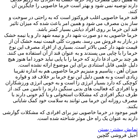
دارند توصیه نمی شود و بهتر است خرما خاصویی را جایگزین آن
کنند.
قند خرما خاصویی اغلب فروکتوز است که به راحتی در سوخت و
ساز بدن مصرف می شود و همین امر باعث شده که میزان تاثیر
قند این خرما بر روی افراد دیابتی بسیار کمتر باشد.
خرما خاصویی به دو صورت شهد دار و نیمه شهد دار و یا نیمه خشک
در بازار به فروش می رسد. بصورت کلی قیمت نیمه خشک آن از
قیمت شهد دار کمی بالاتر است. بسیاری از افراد مصرف این نوع
خرما را با چایی می پسندند و به عنوان قند از آن استفاده می کنند.
هر چند برخی ادعا دارند که خرما را با پایی نباید خورد اما هنوز هیچ
دلیل علمی قابل استنادی برای این موضوع ارائه نشده است.
میزان آهن ، پتاسیم و منیزیم خرما خاصویی هم به اندازه تقریبا
زیادی است و به همین دلیل این نوع خرما بر خلاف قد و قواره
کوچکی که دارد بسیار انرژی زا است و به خوبی انرژی ورزشکاران
و یا افرادی که فعالیت های بدنی سنگین دارند را تامین می کند. از
طرف دیگر افرادی که مشکلات استخوانی و یا کم خونی دارند با
مصرف روزانه این خرما می توانند به سلامت خود کمک شایانی
بکنند.
فیبر موجود در خرما خاصویی نیز برای افرادی که مشکلات گوارشی
دارند به عنوان یک راه حل موثر شناخته شده است.
نمایش بیشتر
- بستن
آجیل فروشی گلچین