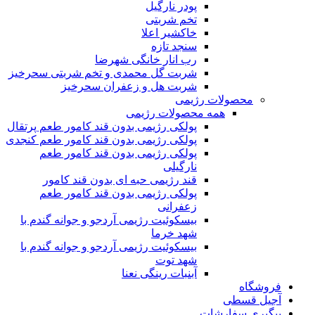
پودر نارگیل
تخم شربتی
خاکشیر اعلا
سنجد تازه
رب انار خانگی شهرضا
شربت گل محمدی و تخم شربتی سحرخیز
شربت هل و زعفران سحرخیز
محصولات رژیمی
همه محصولات رژیمی
پولکی رژیمی بدون قند کامور طعم پرتقال
پولکی رژیمی بدون قند کامور طعم کنجدی
پولکی رژیمی بدون قند کامور طعم
نارگیلی
قند رژیمی حبه ای بدون قند کامور
پولکی رژیمی بدون قند کامور طعم
زعفرانی
بيسکوئيت رژیمی آردجو و جوانه گندم با
شهد خرما
بيسکوئيت رژیمی آردجو و جوانه گندم با
شهد توت
آبنبات رینگی نعنا
فروشگاه
آجیل قسطی
پیگیری سفارشات