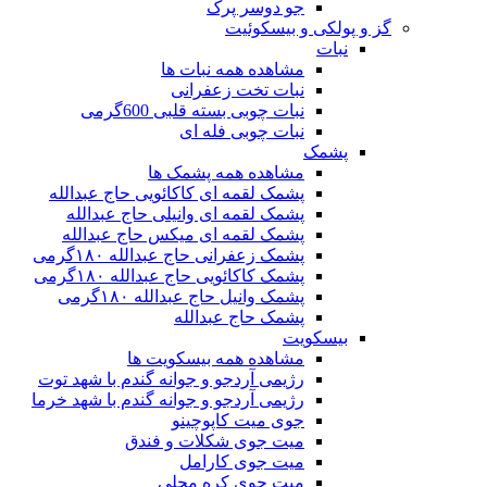
جو دوسر پرک
گز و پولکی و بیسکوئیت
نبات
مشاهده همه نبات ها
نبات تخت زعفرانی
نبات چوبی بسته قلبی 600گرمی
نبات چوبی فله ای
پشمک
مشاهده همه پشمک ها
پشمک لقمه ای کاکائویی حاج عبدالله
پشمک لقمه ای وانیلی حاج عبدالله
پشمک لقمه ای میکس حاج عبدالله
پشمک زعفرانی حاج عبدالله ۱۸۰گرمی
پشمک کاکائویی حاج عبدالله ۱۸۰گرمی
پشمک وانیل حاج عبدالله ۱۸۰گرمی
پشمک حاج عبدالله
بیسکویت
مشاهده همه بیسکویت ها
رژیمی آردجو و جوانه گندم با شهد توت
رژیمی آردجو و جوانه گندم با شهد خرما
جوی میت کاپوچینو
میت جوی شکلات و فندق
میت جوی کارامل
میت جوی کره محلی