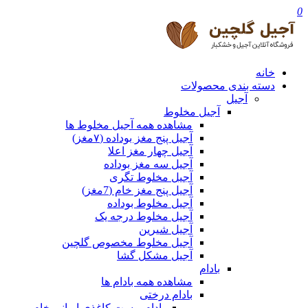
0
خانه
دسته بندی محصولات
آجیل
آجیل مخلوط
مشاهده همه آجیل مخلوط ها
آجیل پنج مغز بوداده (۷مغز)
آجیل چهار مغز اعلا
آجیل سه مغز بوداده
آجیل مخلوط تگری
آجیل پنج مغز خام (7مغز)
آجیل مخلوط بوداده
آجیل مخلوط درجه یک
آجیل شیرین
آجیل مخلوط مخصوص گلچین
آجیل مشکل گشا
بادام
مشاهده همه بادام ها
بادام درختی
بادام پوست کاغذی ایرانی خام