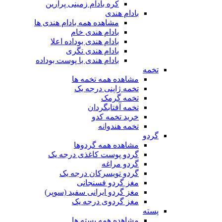
کره بادام زمینی پرارین
بادام هندی
مشاهده همه بادام هندی ها
بادام هندی خام
بادام هندی بوداده اعلا
بادام هندی تگری
بادام هندی با پوست بوداده
تخمه
مشاهده همه تخمه ها
تخمه ژاپنی درجه یک
تخمه گرمک
تخمه آفتابگردان
خرید تخمه کدو
تخمه هندوانه
گردو
مشاهده همه گردوها
گردو پوست کاغذی درجه یک
گردو مراغه
گردو تویسرکان درجه یک
مغز گردو فسنجانی
مغز گردو ایرانی سفید (سوپر)
مغز گردوی درجه یک
پسته
مشاهده همه پسته ها