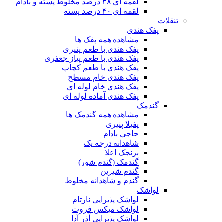
لقمه ای ۳۸ درصد مخلوط پسته و بادام
لقمه ای ۴۰ درصد پسته
تنقلات
پفک هندی
مشاهده همه پفک ها
پفک هندی با طعم پنیری
پفک هندی با طعم پیاز جعفری
پفک هندی با طعم کچاپ
پفک هندی خام مسطح
پفک هندی خام لوله ای
پفک هندی آماده لوله ای
گندمک
مشاهده همه گندمک ها
پفیلا پنیری
حاجی بادام
شاهدانه درجه یک
برنجک اعلا
گندمک (گندم شور)
گندم شیرین
گندم و شاهدانه مخلوط
لواشک
لواشک پذیرایی نارتام
لواشک میکس فروت
لواشک پذیرایی آذر آدا