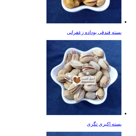
پسته فندقی بوداده زعفرانی
پسته اکبری تگری