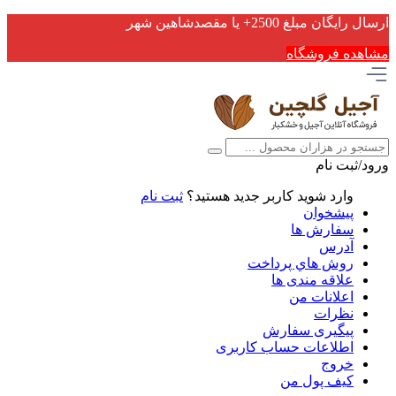
ارسال رایگان مبلغ 2500+ یا مقصدشاهین شهر
مشاهده فروشگاه
ورود/ثبت نام
وارد شوید
کاربر جدید هستید؟
ثبت نام
پیشخوان
سفارش ها
آدرس
روش هاي پرداخت
علاقه مندی ها
اعلانات من
نظرات
پیگیری سفارش
اطلاعات حساب كاربری
خروج
کیف پول من