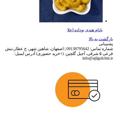
بادام هندی بوداده اعلا
بازگشت به بالا
پشتیبانی
شماره تماس:
09138795642
|
اصفهان، شاهین شهر، خ عطار،نبش
فرعی ۵ شرقی، آجیل گلچین. (+خرید حضوری)
آدرس ایمیل:
info@ajilgolchin.ir