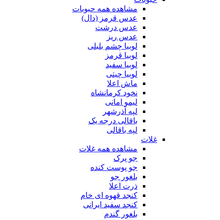
مشاهده همه حبوبات
عدس قرمز (دال)
عدس درشت
عدس ریز
لوبیا چشم بلبلی
لوبیا قرمز
لوبیا سفید
لوبیا چیتی
ماش اعلا
نخود کرمانشاه
لیمو امانی
لپه آذرشهر
باقالی درجه یک
لپه باقالی
غلات
مشاهده همه غلات
جو پرک
جو پوست کنده
بلغور جو
ذرت اعلا
کنجد قهوه ای خام
کنجد سفید ایرانی
بلغور گندم