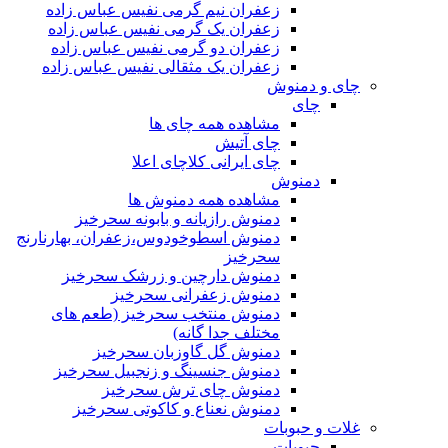
زعفران نیم گرمی نفیس عباس زاده
زعفران یک گرمی نفیس عباس زاده
زعفران دو گرمی نفیس عباس زاده
زعفران یک مثقالی نفیس عباس زاده
چای و دمنوش
چای
مشاهده همه چای ها
چای آتیش
چای ایرانی کلاچای اعلا
دمنوش
مشاهده همه دمنوش ها
دمنوش رازیانه و بابونه سحرخیز
دمنوش اسطوخودوس،زعفران، بهارنارنج
سحرخیز
دمنوش دارچین و زرشک سحرخیز
دمنوش زعفرانی سحرخیز
دمنوش منتخب سحرخیز (طعم های
مختلف جدا گانه)
دمنوش گل گاوزبان سحرخیز
دمنوش جنسینگ و زنجبیل سحرخیز
دمنوش چای ترش سحرخیز
دمنوش نعناع و کاکوتی سحرخیز
غلات و حبوبات
حبوبات