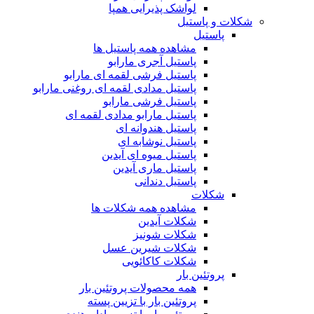
لواشک پذیرایی همپا
شکلات و پاستیل
پاستیل
مشاهده همه پاستیل ها
پاستیل آجری مارابو
پاستیل فرشی لقمه ای مارابو
پاستیل مدادی لقمه ای روغنی مارابو
پاستیل فرشی مارابو
پاستیل مارابو مدادی لقمه ای
پاستیل هندوانه ای
پاستیل نوشابه ای
پاستیل میوه ای آیدین
پاستیل ماری آیدین
پاستیل دندانی
شکلات
مشاهده همه شکلات ها
شکلات آیدین
شکلات شونیز
شکلات شیرین عسل
شکلات کاکائویی
پروتئین بار
همه محصولات پروتئین بار
پروتئین بار با تزیین پسته