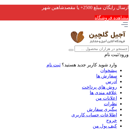
ارسال رایگان مبلغ 2500+ یا مقصدشاهین شهر
مشاهده فروشگاه
ورود/ثبت نام
وارد شوید
کاربر جدید هستید؟
ثبت نام
پیشخوان
سفارش ها
آدرس
روش هاي پرداخت
علاقه مندی ها
اعلانات من
نظرات
پیگیری سفارش
اطلاعات حساب كاربری
خروج
کیف پول من