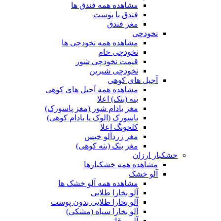
مشاهده همه فندق ها
فندق با پوست
مغز فندق
نخودچی
مشاهده همه نخودچی ها
نخودچی خام
قیمت نخودچی شور
نخودچی شیرین
آجیل های کوهی
مشاهده همه آجیل های کوهی
بنه (بنک) اعلا
مغز بادام شور (مغز پاسورک)
پاسورک (الوک یا بادام کوهی)
کلخونگ اعلا
مغز زردآلو خیس
مغز بنک (بنه کوهی)
خشکبار ارزان
مشاهده همه خشکبارها
آلو خشک
مشاهده همه آلو خشک ها
آلو بخارا طلایی
آلو بخارا طلایی بدون پوست
آلو بخارا سیاه (مشکی)
آلو برقانی