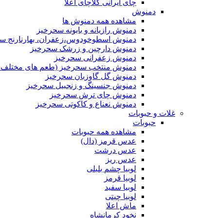
چای ایرانی کلاچای اعلا
دمنوش
مشاهده همه دمنوش ها
دمنوش رازیانه و بابونه سحرخیز
دمنوش اسطوخودوس،زعفران، بهارنارنج س
دمنوش دارچین و زرشک سحرخیز
دمنوش زعفرانی سحرخیز
دمنوش منتخب سحرخیز (طعم های مختلف جد
دمنوش گل گاوزبان سحرخیز
دمنوش جنسینگ و زنجبیل سحرخیز
دمنوش چای ترش سحرخیز
دمنوش نعناع و کاکوتی سحرخیز
غلات و حبوبات
حبوبات
مشاهده همه حبوبات
عدس قرمز (دال)
عدس درشت
عدس ریز
لوبیا چشم بلبلی
لوبیا قرمز
لوبیا سفید
لوبیا چیتی
ماش اعلا
نخود کرمانشاه