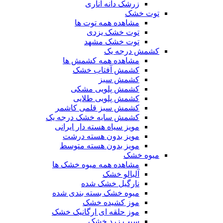
زرشک دانه اناری
توت خشک
مشاهده همه توت ها
توت خشک یزدی
توت خشک مشهد
کشمش درجه یک
مشاهده همه کشمش ها
کشمش آفتاب خشک
کشمش سبز
کشمش پلویی مشکی
کشمش پلویی طلایی
کشمش سبز قلمی کاشمر
کشمش سایه خشک درجه یک
مویز سیاه هسته دار ایرانی
مویز بدون هسته درشت
مویز بدون هسته متوسط
میوه خشک
مشاهده همه میوه خشک ها
آلبالو خشک
نارگیل خشک شده
میوه خشک بسته بندی شده
موز کشیده خشک
موز حلقه ای ارگانیک خشک
سیب زرد خشک