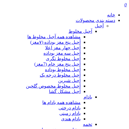
0
خانه
دسته بندی محصولات
آجیل
آجیل مخلوط
مشاهده همه آجیل مخلوط ها
آجیل پنج مغز بوداده (۷مغز)
آجیل چهار مغز اعلا
آجیل سه مغز بوداده
آجیل مخلوط تگری
آجیل پنج مغز خام (7مغز)
آجیل مخلوط بوداده
آجیل مخلوط درجه یک
آجیل شیرین
آجیل مخلوط مخصوص گلچین
آجیل مشکل گشا
بادام
مشاهده همه بادام ها
بادام درختی
بادام زمینی
بادام هندی
تخمه