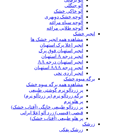
آلو جنگلی
آلو خاکی خشک
آلوچه خشک دوبهری
آلوچه سیاه مراغه
آلوچه طلایی مراغه
انجیر خشک
مشاهده همه انجیر خشک ها
انجیر اعلا پرک استهبان
انجیر استهبان فوق پرک
انجیر درجه A استهبان
انجیر استهبان درجه AA
انجیر درجه AAA استهبان
انجیر آردی نخی
برگه میوه خشک
مشاهده همه برگه میوه خشک
پر زردآلو نرم گوشتی طبیعی
برگه زردآلو نرم (پر زردآلو نرم)
پر هلو نرم
پر زردآلو طبیعی خانگی (آفتاب خشک)
قیصی (قیسی) زرد آلو اعلا ایرانی
پر هلو طبیعی (آفتاب خشک)
زرشک
زرشک پفکی