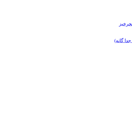
حرخیز
ا گانه)