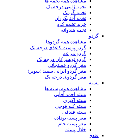
مشاهده همه تخمه ها
تخمه ژاپنی درجه یک
تخمه گرمک
تخمه آفتابگردان
خرید تخمه کدو
تخمه هندوانه
گردو
مشاهده همه گردوها
گردو پوست کاغذی درجه یک
گردو مراغه
گردو تویسرکان درجه یک
مغز گردو فسنجانی
مغز گردو ایرانی سفید (سوپر)
مغز گردوی درجه یک
پسته
مشاهده همه پسته ها
پسته احمد آقایی
پسته اکبری
پسته کله قوچی
پسته فندقی
مغز پسته بوداده
مغز پسته خام
خلال پسته
فندق