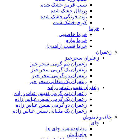
سیب قرمز خشک شده
پرتقال خشک شده
توت فرنگی خشک شده
کیوی خشک شده
خرما
خرما خاصویی
خرما پیارم
خرما قصب (زاهدی)
زعفران
زعفران سحرخیز
زعفران نیم گرمی سحر خیز
زعفران یک گرمی سحر خیز
زعفران دو گرمی سحر خیز
زعفران یک مثقالی سحر خیز
زعفران نفیس عباس زاده
زعفران نیم گرمی نفیس عباس زاده
زعفران یک گرمی نفیس عباس زاده
زعفران دو گرمی نفیس عباس زاده
زعفران یک مثقالی نفیس عباس زاده
چای و دمنوش
چای
مشاهده همه چای ها
چای آتیش