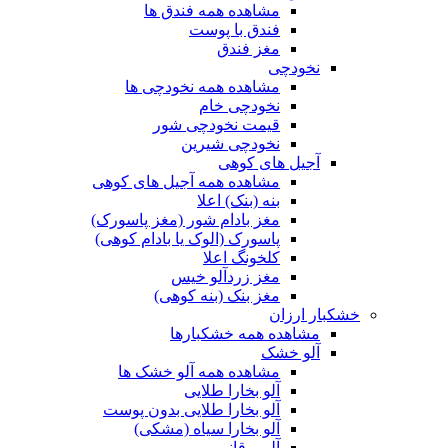
مشاهده همه فندق ها
فندق با پوست
مغز فندق
نخودچی
مشاهده همه نخودچی ها
نخودچی خام
قیمت نخودچی شور
نخودچی شیرین
آجیل های کوهی
مشاهده همه آجیل های کوهی
بنه (بنک) اعلا
مغز بادام شور (مغز پاسورک)
پاسورک (الوک یا بادام کوهی)
کلخونگ اعلا
مغز زردآلو خیس
مغز بنک (بنه کوهی)
خشکبار ارزان
مشاهده همه خشکبارها
آلو خشک
مشاهده همه آلو خشک ها
آلو بخارا طلایی
آلو بخارا طلایی بدون پوست
آلو بخارا سیاه (مشکی)
آلو برقانی