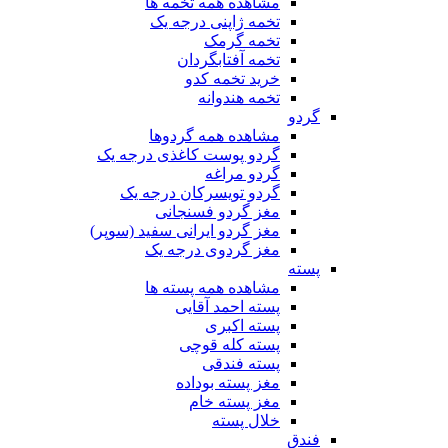
مشاهده همه تخمه ها
تخمه ژاپنی درجه یک
تخمه گرمک
تخمه آفتابگردان
خرید تخمه کدو
تخمه هندوانه
گردو
مشاهده همه گردوها
گردو پوست کاغذی درجه یک
گردو مراغه
گردو تویسرکان درجه یک
مغز گردو فسنجانی
مغز گردو ایرانی سفید (سوپر)
مغز گردوی درجه یک
پسته
مشاهده همه پسته ها
پسته احمد آقایی
پسته اکبری
پسته کله قوچی
پسته فندقی
مغز پسته بوداده
مغز پسته خام
خلال پسته
فندق