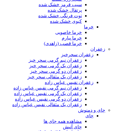
سیب قرمز خشک شده
پرتقال خشک شده
توت فرنگی خشک شده
کیوی خشک شده
خرما
خرما خاصویی
خرما پیارم
خرما قصب (زاهدی)
زعفران
زعفران سحرخیز
زعفران نیم گرمی سحر خیز
زعفران یک گرمی سحر خیز
زعفران دو گرمی سحر خیز
زعفران یک مثقالی سحر خیز
زعفران نفیس عباس زاده
زعفران نیم گرمی نفیس عباس زاده
زعفران یک گرمی نفیس عباس زاده
زعفران دو گرمی نفیس عباس زاده
زعفران یک مثقالی نفیس عباس زاده
چای و دمنوش
چای
مشاهده همه چای ها
چای آتیش