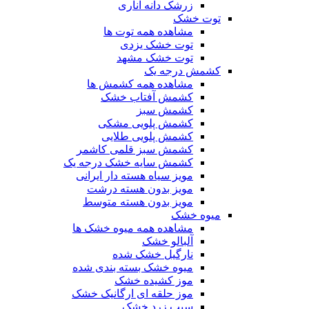
زرشک دانه اناری
توت خشک
مشاهده همه توت ها
توت خشک یزدی
توت خشک مشهد
کشمش درجه یک
مشاهده همه کشمش ها
کشمش آفتاب خشک
کشمش سبز
کشمش پلویی مشکی
کشمش پلویی طلایی
کشمش سبز قلمی کاشمر
کشمش سایه خشک درجه یک
مویز سیاه هسته دار ایرانی
مویز بدون هسته درشت
مویز بدون هسته متوسط
میوه خشک
مشاهده همه میوه خشک ها
آلبالو خشک
نارگیل خشک شده
میوه خشک بسته بندی شده
موز کشیده خشک
موز حلقه ای ارگانیک خشک
سیب زرد خشک