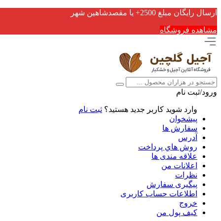
ارسال رایگان مبلغ 2500+ یا مقصدشاهین شهر
مشاهده فروشگاه
ورود/ثبت نام
وارد شوید
کاربر جدید هستید؟
ثبت نام
پیشخوان
سفارش ها
آدرس
روش هاي پرداخت
علاقه مندی ها
اعلانات من
نظرات
پیگیری سفارش
اطلاعات حساب كاربری
خروج
کیف پول من