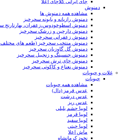
چای ایرانی کلاچای اعلا
دمنوش
مشاهده همه دمنوش ها
دمنوش رازیانه و بابونه سحرخیز
دمنوش اسطوخودوس،زعفران، بهارنارنج س
دمنوش دارچین و زرشک سحرخیز
دمنوش زعفرانی سحرخیز
دمنوش منتخب سحرخیز (طعم های مختلف جد
دمنوش گل گاوزبان سحرخیز
دمنوش جنسینگ و زنجبیل سحرخیز
دمنوش چای ترش سحرخیز
دمنوش نعناع و کاکوتی سحرخیز
غلات و حبوبات
حبوبات
مشاهده همه حبوبات
عدس قرمز (دال)
عدس درشت
عدس ریز
لوبیا چشم بلبلی
لوبیا قرمز
لوبیا سفید
لوبیا چیتی
ماش اعلا
نخود کرمانشاه