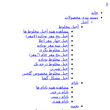
0
خانه
دسته بندی محصولات
آجیل
آجیل مخلوط
مشاهده همه آجیل مخلوط ها
آجیل پنج مغز بوداده (۷مغز)
آجیل چهار مغز اعلا
آجیل سه مغز بوداده
آجیل مخلوط تگری
آجیل پنج مغز خام (7مغز)
آجیل مخلوط بوداده
آجیل مخلوط درجه یک
آجیل شیرین
آجیل مخلوط مخصوص گلچین
آجیل مشکل گشا
بادام
مشاهده همه بادام ها
بادام درختی
بادام زمینی
بادام هندی
تخمه