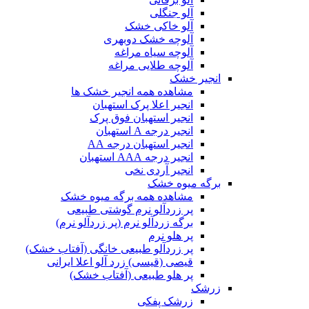
آلو جنگلی
آلو خاکی خشک
آلوچه خشک دوبهری
آلوچه سیاه مراغه
آلوچه طلایی مراغه
انجیر خشک
مشاهده همه انجیر خشک ها
انجیر اعلا پرک استهبان
انجیر استهبان فوق پرک
انجیر درجه A استهبان
انجیر استهبان درجه AA
انجیر درجه AAA استهبان
انجیر آردی نخی
برگه میوه خشک
مشاهده همه برگه میوه خشک
پر زردآلو نرم گوشتی طبیعی
برگه زردآلو نرم (پر زردآلو نرم)
پر هلو نرم
پر زردآلو طبیعی خانگی (آفتاب خشک)
قیصی (قیسی) زرد آلو اعلا ایرانی
پر هلو طبیعی (آفتاب خشک)
زرشک
زرشک پفکی