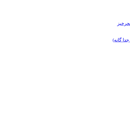
حرخیز
ا گانه)