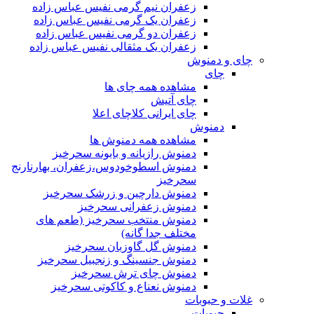
زعفران نیم گرمی نفیس عباس زاده
زعفران یک گرمی نفیس عباس زاده
زعفران دو گرمی نفیس عباس زاده
زعفران یک مثقالی نفیس عباس زاده
چای و دمنوش
چای
مشاهده همه چای ها
چای آتیش
چای ایرانی کلاچای اعلا
دمنوش
مشاهده همه دمنوش ها
دمنوش رازیانه و بابونه سحرخیز
دمنوش اسطوخودوس،زعفران، بهارنارنج
سحرخیز
دمنوش دارچین و زرشک سحرخیز
دمنوش زعفرانی سحرخیز
دمنوش منتخب سحرخیز (طعم های
مختلف جدا گانه)
دمنوش گل گاوزبان سحرخیز
دمنوش جنسینگ و زنجبیل سحرخیز
دمنوش چای ترش سحرخیز
دمنوش نعناع و کاکوتی سحرخیز
غلات و حبوبات
حبوبات