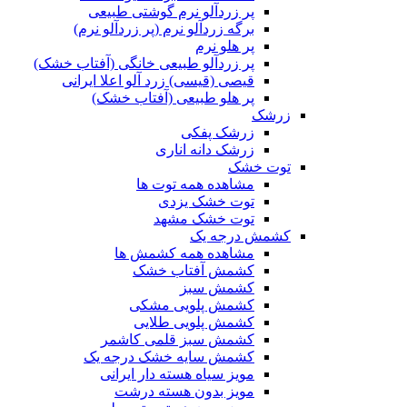
پر زردآلو نرم گوشتی طبیعی
برگه زردآلو نرم (پر زردآلو نرم)
پر هلو نرم
پر زردآلو طبیعی خانگی (آفتاب خشک)
قیصی (قیسی) زرد آلو اعلا ایرانی
پر هلو طبیعی (آفتاب خشک)
زرشک
زرشک پفکی
زرشک دانه اناری
توت خشک
مشاهده همه توت ها
توت خشک یزدی
توت خشک مشهد
کشمش درجه یک
مشاهده همه کشمش ها
کشمش آفتاب خشک
کشمش سبز
کشمش پلویی مشکی
کشمش پلویی طلایی
کشمش سبز قلمی کاشمر
کشمش سایه خشک درجه یک
مویز سیاه هسته دار ایرانی
مویز بدون هسته درشت