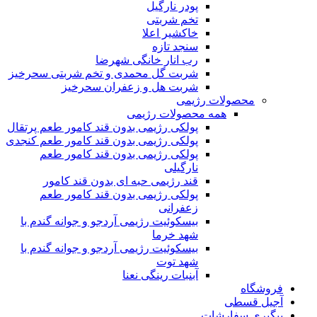
پودر نارگیل
تخم شربتی
خاکشیر اعلا
سنجد تازه
رب انار خانگی شهرضا
شربت گل محمدی و تخم شربتی سحرخیز
شربت هل و زعفران سحرخیز
محصولات رژیمی
همه محصولات رژیمی
پولکی رژیمی بدون قند کامور طعم پرتقال
پولکی رژیمی بدون قند کامور طعم کنجدی
پولکی رژیمی بدون قند کامور طعم
نارگیلی
قند رژیمی حبه ای بدون قند کامور
پولکی رژیمی بدون قند کامور طعم
زعفرانی
بيسکوئيت رژیمی آردجو و جوانه گندم با
شهد خرما
بيسکوئيت رژیمی آردجو و جوانه گندم با
شهد توت
آبنبات رینگی نعنا
فروشگاه
آجیل قسطی
پیگیری سفارشات