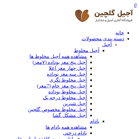
0
خانه
دسته بندی محصولات
آجیل
آجیل مخلوط
مشاهده همه آجیل مخلوط ها
آجیل پنج مغز بوداده (۷مغز)
آجیل چهار مغز اعلا
آجیل سه مغز بوداده
آجیل مخلوط تگری
آجیل پنج مغز خام (7مغز)
آجیل مخلوط بوداده
آجیل مخلوط درجه یک
آجیل شیرین
آجیل مخلوط مخصوص گلچین
آجیل مشکل گشا
بادام
مشاهده همه بادام ها
بادام درختی
بادام پوست کاغذی ایرانی خام