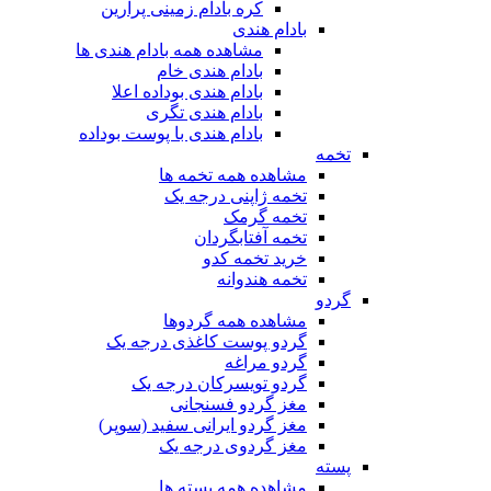
کره بادام زمینی پرارین
بادام هندی
مشاهده همه بادام هندی ها
بادام هندی خام
بادام هندی بوداده اعلا
بادام هندی تگری
بادام هندی با پوست بوداده
تخمه
مشاهده همه تخمه ها
تخمه ژاپنی درجه یک
تخمه گرمک
تخمه آفتابگردان
خرید تخمه کدو
تخمه هندوانه
گردو
مشاهده همه گردوها
گردو پوست کاغذی درجه یک
گردو مراغه
گردو تویسرکان درجه یک
مغز گردو فسنجانی
مغز گردو ایرانی سفید (سوپر)
مغز گردوی درجه یک
پسته
مشاهده همه پسته ها