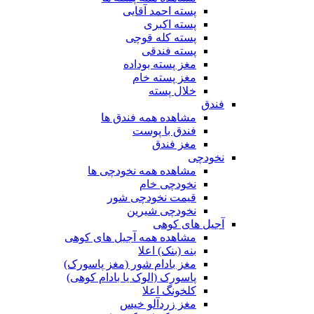
پسته احمد آقایی
پسته اکبری
پسته کله قوچی
پسته فندقی
مغز پسته بوداده
مغز پسته خام
خلال پسته
فندق
مشاهده همه فندق ها
فندق با پوست
مغز فندق
نخودچی
مشاهده همه نخودچی ها
نخودچی خام
قیمت نخودچی شور
نخودچی شیرین
آجیل های کوهی
مشاهده همه آجیل های کوهی
بنه (بنک) اعلا
مغز بادام شور (مغز پاسورک)
پاسورک (الوک یا بادام کوهی)
کلخونگ اعلا
مغز زردآلو خیس