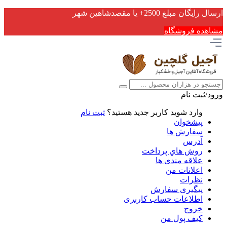
ارسال رایگان مبلغ 2500+ یا مقصدشاهین شهر
مشاهده فروشگاه
ورود/ثبت نام
وارد شوید
کاربر جدید هستید؟
ثبت نام
پیشخوان
سفارش ها
آدرس
روش هاي پرداخت
علاقه مندی ها
اعلانات من
نظرات
پیگیری سفارش
اطلاعات حساب كاربری
خروج
کیف پول من