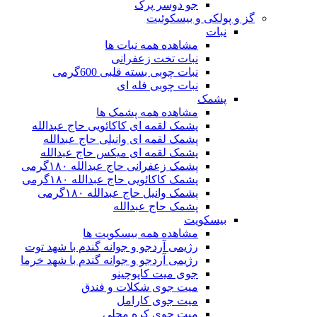
جو دوسر پرک
گز و پولکی و بیسکوئیت
نبات
مشاهده همه نبات ها
نبات تخت زعفرانی
نبات چوبی بسته قلبی 600گرمی
نبات چوبی فله ای
پشمک
مشاهده همه پشمک ها
پشمک لقمه ای کاکائویی حاج عبدالله
پشمک لقمه ای وانیلی حاج عبدالله
پشمک لقمه ای میکس حاج عبدالله
پشمک زعفرانی حاج عبدالله ۱۸۰گرمی
پشمک کاکائویی حاج عبدالله ۱۸۰گرمی
پشمک وانیل حاج عبدالله ۱۸۰گرمی
پشمک حاج عبدالله
بیسکویت
مشاهده همه بیسکویت ها
رژیمی آردجو و جوانه گندم با شهد توت
رژیمی آردجو و جوانه گندم با شهد خرما
جوی میت کاپوچینو
میت جوی شکلات و فندق
میت جوی کارامل
میت جوی کره محلی