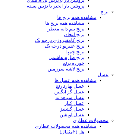
پروتئین بار با تزیین بادام هندی
پروتئین بار انجیر با تزیین پسته
برنج
مشاهده همه برنج ها
مشاهده همه برنج ها
برنج نیم دانه معطر
برنج لنجان
برنج کامفیروزی درجه یک
برنج عنبربو درجه یک
برنج چمپا
برنج طارم هاشمی
خورده برنج
برنج لاشه سرزمین
عسل
مشاهده همه عسل ها
عسل بهارنارنج
عسل گز انگبین
عسل سیاهدانه
عسل کنار
عسل گشنیز
عسل آویشن
محصولات عطاری
مشاهده همه محصولات عطاری
هل (۲مثقال)