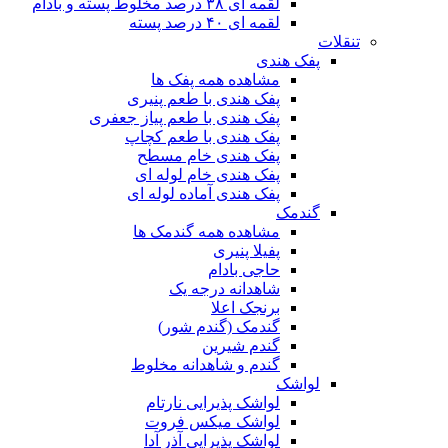
لقمه ای ۳۸ درصد مخلوط پسته و بادام
لقمه ای ۴۰ درصد پسته
تنقلات
پفک هندی
مشاهده همه پفک ها
پفک هندی با طعم پنیری
پفک هندی با طعم پیاز جعفری
پفک هندی با طعم کچاپ
پفک هندی خام مسطح
پفک هندی خام لوله ای
پفک هندی آماده لوله ای
گندمک
مشاهده همه گندمک ها
پفیلا پنیری
حاجی بادام
شاهدانه درجه یک
برنجک اعلا
گندمک (گندم شور)
گندم شیرین
گندم و شاهدانه مخلوط
لواشک
لواشک پذیرایی نارتام
لواشک میکس فروت
لواشک پذیرایی آذر آدا