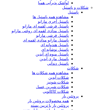
لواشک پذیرایی همپا
شکلات و پاستیل
پاستیل
مشاهده همه پاستیل ها
پاستیل آجری مارابو
پاستیل فرشی لقمه ای مارابو
پاستیل مدادی لقمه ای روغنی مارابو
پاستیل فرشی مارابو
پاستیل مارابو مدادی لقمه ای
پاستیل هندوانه ای
پاستیل نوشابه ای
پاستیل میوه ای آیدین
پاستیل ماری آیدین
پاستیل دندانی
شکلات
مشاهده همه شکلات ها
شکلات آیدین
شکلات شونیز
شکلات شیرین عسل
شکلات کاکائویی
پروتئین بار
همه محصولات پروتئین بار
پروتئین بار با تزیین پسته