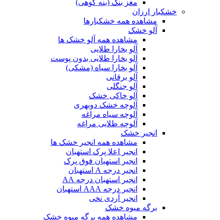
مغز بنک (بنه کوهی)
خشکبار ارزان
مشاهده همه خشکبارها
آلو خشک
مشاهده همه آلو خشک ها
آلو بخارا طلایی
آلو بخارا طلایی بدون پوست
آلو بخارا سیاه (مشکی)
آلو برقانی
آلو جنگلی
آلو خاکی خشک
آلوچه خشک دوبهری
آلوچه سیاه مراغه
آلوچه طلایی مراغه
انجیر خشک
مشاهده همه انجیر خشک ها
انجیر اعلا پرک استهبان
انجیر استهبان فوق پرک
انجیر درجه A استهبان
انجیر استهبان درجه AA
انجیر درجه AAA استهبان
انجیر آردی نخی
برگه میوه خشک
مشاهده همه برگه میوه خشک