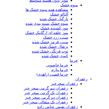
مویز بدون هسته متوسط
میوه خشک
مشاهده همه میوه خشک ها
آلبالو خشک
نارگیل خشک شده
میوه خشک بسته بندی شده
موز کشیده خشک
موز حلقه ای ارگانیک خشک
سیب زرد خشک
سیب قرمز خشک شده
پرتقال خشک شده
توت فرنگی خشک شده
کیوی خشک شده
خرما
خرما خاصویی
خرما پیارم
خرما قصب (زاهدی)
زعفران
زعفران سحرخیز
زعفران نیم گرمی سحر خیز
زعفران یک گرمی سحر خیز
زعفران دو گرمی سحر خیز
زعفران یک مثقالی سحر خیز
زعفران نفیس عباس زاده