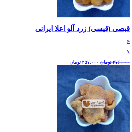
قیصی (قیسی) زرد آلو اعلا ایرانی
٪
۷
۲۷۶,۰۰۰
تومان
۲۵۷,۰۰۰
تومان