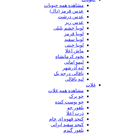
مشاهده همه حبوبات
عدس قرمز (دال)
عدس درشت
عدس ریز
لوبیا چشم بلبلی
لوبیا قرمز
لوبیا سفید
لوبیا چیتی
ماش اعلا
نخود کرمانشاه
لیمو امانی
لپه آذرشهر
باقالی درجه یک
لپه باقالی
غلات
مشاهده همه غلات
جو پرک
جو پوست کنده
بلغور جو
ذرت اعلا
کنجد قهوه ای خام
کنجد سفید ایرانی
بلغور گندم