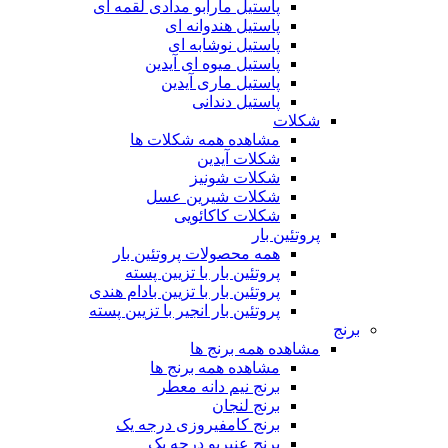
پاستیل مارابو مدادی لقمه ای
پاستیل هندوانه ای
پاستیل نوشابه ای
پاستیل میوه ای آیدین
پاستیل ماری آیدین
پاستیل دندانی
شکلات
مشاهده همه شکلات ها
شکلات آیدین
شکلات شونیز
شکلات شیرین عسل
شکلات کاکائویی
پروتئین بار
همه محصولات پروتئین بار
پروتئین بار با تزیین پسته
پروتئین بار با تزیین بادام هندی
پروتئین بار انجیر با تزیین پسته
برنج
مشاهده همه برنج ها
مشاهده همه برنج ها
برنج نیم دانه معطر
برنج لنجان
برنج کامفیروزی درجه یک
برنج عنبربو درجه یک