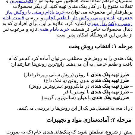
مشتریان فراهم شده است. همچنین می توانید انواع
آجیل شیرین
و
تنقلات متنوع را در کنار پفک هندی تهیه کنید. از دیگر محصولات
پرطرفدار این مجموعه می توان به
خرید بادام زمینی با روکش پیاز
جعفری
،
بادام زمینی روکش دار با طعم کچاپ
و بررسی
قیمت بادام
زمینی روکش دار پنیری
اشاره کرد. علاوه بر این، برای افرادی که به
دنبال محصولات خاص تر هستند،
خرید بادام هندی
تازه و مرغوب نیز
از طریق این فروشگاه امکان پذیر است.
مرحله ۱: انتخاب روش پخت
پفک هندی را به روش‌های مختلفی می‌توان آماده کرد که هر کدام
بافت و طعم خاصی به آن می‌دهند. رایج‌ترین روش‌ها عبارتند از:
–
طرز تهیه پفک هندی
با روغن (روش سنتی و پرطرفدار)
–
طرز تهیه پفک هندی
بدون روغن (با نمک داغ)
–
طرز تهیه پفک هندی
در مایکروویو (سریع‌ترین روش)
–
طرز تهیه پفک هندی
با توستر یا فر
–
طرزتهیه پفک هندی
با هواپز (سالم‌ترین گزینه)
در ادامه، به تفصیل هر یک از این روش‌ها را بررسی می‌کنیم.
مرحله ۲: آماده‌سازی مواد و تجهیزات
پیش از شروع، مطمئن شوید که پفک‌های هندی خام (که به صورت