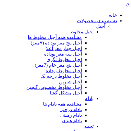
0
خانه
دسته بندی محصولات
آجیل
آجیل مخلوط
مشاهده همه آجیل مخلوط ها
آجیل پنج مغز بوداده (۷مغز)
آجیل چهار مغز اعلا
آجیل سه مغز بوداده
آجیل مخلوط تگری
آجیل پنج مغز خام (7مغز)
آجیل مخلوط بوداده
آجیل مخلوط درجه یک
آجیل شیرین
آجیل مخلوط مخصوص گلچین
آجیل مشکل گشا
بادام
مشاهده همه بادام ها
بادام درختی
بادام زمینی
بادام هندی
تخمه