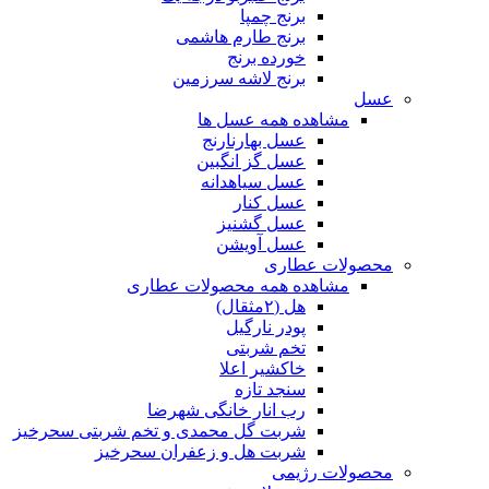
برنج چمپا
برنج طارم هاشمی
خورده برنج
برنج لاشه سرزمین
عسل
مشاهده همه عسل ها
عسل بهارنارنج
عسل گز انگبین
عسل سیاهدانه
عسل کنار
عسل گشنیز
عسل آویشن
محصولات عطاری
مشاهده همه محصولات عطاری
هل (۲مثقال)
پودر نارگیل
تخم شربتی
خاکشیر اعلا
سنجد تازه
رب انار خانگی شهرضا
شربت گل محمدی و تخم شربتی سحرخیز
شربت هل و زعفران سحرخیز
محصولات رژیمی