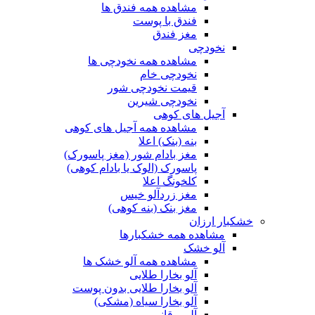
مشاهده همه فندق ها
فندق با پوست
مغز فندق
نخودچی
مشاهده همه نخودچی ها
نخودچی خام
قیمت نخودچی شور
نخودچی شیرین
آجیل های کوهی
مشاهده همه آجیل های کوهی
بنه (بنک) اعلا
مغز بادام شور (مغز پاسورک)
پاسورک (الوک یا بادام کوهی)
کلخونگ اعلا
مغز زردآلو خیس
مغز بنک (بنه کوهی)
خشکبار ارزان
مشاهده همه خشکبارها
آلو خشک
مشاهده همه آلو خشک ها
آلو بخارا طلایی
آلو بخارا طلایی بدون پوست
آلو بخارا سیاه (مشکی)
آلو برقانی