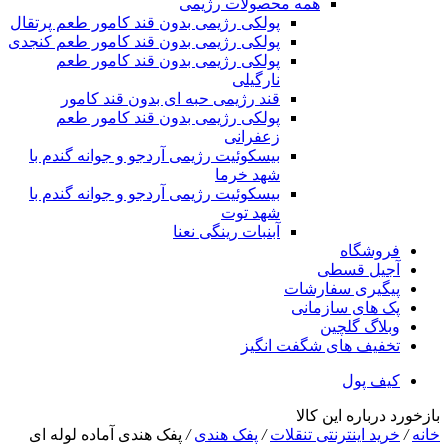
همه محصولات رژیمی
پولکی رژیمی بدون قند کامور طعم پرتقال
پولکی رژیمی بدون قند کامور طعم کنجدی
پولکی رژیمی بدون قند کامور طعم
نارگیلی
قند رژیمی حبه ای بدون قند کامور
پولکی رژیمی بدون قند کامور طعم
زعفرانی
بيسکوئيت رژیمی آردجو و جوانه گندم با
شهد خرما
بيسکوئيت رژیمی آردجو و جوانه گندم با
شهد توت
آبنبات رینگی نعنا
فروشگاه
آجیل قسطی
پیگیری سفارشات
پک های سازمانی
وبلاگ گلچین
تخفیف های شگفت انگیز
کیف پول
بازخورد درباره این کالا
خانه
/
خرید اینترنتی تنقلات
/
پفک هندی
/
پفک هندی آماده لوله ای