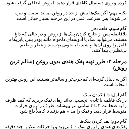
کرده و روی دستمال کاغذی قرار دهید تا روغن اضافی گرفته شود.
نکته مهم: اگر پفک‌ها بیش از حد در روغن بمانند، سفت و تیره
می‌شوند؛ پس سرعت عمل در این مرحله بسیار حیاتی است.
گام سوم: طعم‌دهی
بلافاصله پس از خارج کردن پفک‌ها از روغن و در حالی که داغ
هستند، می‌توانید نمک یا ادویه‌های دلخواه مانند پودر پنیر، پاپریکا یا
فلفل را روی آن‌ها بپاشید تا به‌خوبی بچسبند و عطر و طعم
بی‌نظیری پیدا کنند.
مرحله ۴: طرز تهیه پفک هندی بدون روغن (سالم‌ ترین
روش)
اگر به دنبال گزینه‌ای کم‌چرب‌تر و سالم‌تر هستید، این روش بهترین
انتخاب است.
گام اول: داغ کردن نمک
در یک قابلمه یا تابه‌ی نچسب، به‌اندازه‌ای نمک بریزید که کف ظرف
را به ضخامت ۳ تا ۴ سانتی‌متر بپوشاند. ظرف را روی حرارت
متوسط قرار دهید و نمک را مدام هم بزنید تا کاملاً داغ شود.
گام دوم: پف کردن پفک‌ها
پفک‌های هندی را روی نمک داغ بریزید و با حرکات ملایم، چند دقیقه