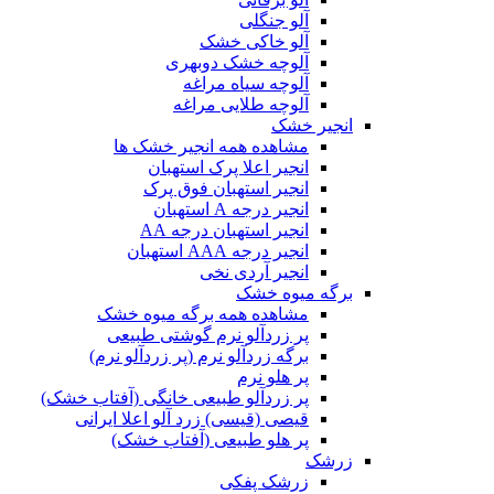
آلو جنگلی
آلو خاکی خشک
آلوچه خشک دوبهری
آلوچه سیاه مراغه
آلوچه طلایی مراغه
انجیر خشک
مشاهده همه انجیر خشک ها
انجیر اعلا پرک استهبان
انجیر استهبان فوق پرک
انجیر درجه A استهبان
انجیر استهبان درجه AA
انجیر درجه AAA استهبان
انجیر آردی نخی
برگه میوه خشک
مشاهده همه برگه میوه خشک
پر زردآلو نرم گوشتی طبیعی
برگه زردآلو نرم (پر زردآلو نرم)
پر هلو نرم
پر زردآلو طبیعی خانگی (آفتاب خشک)
قیصی (قیسی) زرد آلو اعلا ایرانی
پر هلو طبیعی (آفتاب خشک)
زرشک
زرشک پفکی