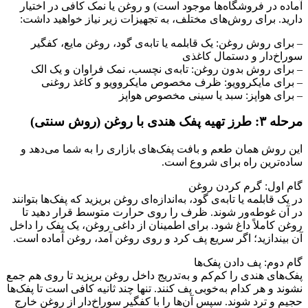
آماده در فروشگاه‌ها موجود است) و روغن یا نمک کافی در اختیار
دارید. برای روش‌های مختلف، به تجهیزات زیر نیاز خواهید داشت:
– برای روش روغن: یک قابلمه یا تابه‌ی گود، روغن مایع، کفگیر
سوراخ‌دار و دستمال کاغذی
– برای روش بدون روغن: تابه‌ی نچسب، نمک فراوان و یک الک
– برای مایکروویو: ظرف مخصوص مایکروویو و کاغذ روغنی
– برای هواپز: سبد یا سینی مخصوص هواپز
مرحله ۳: طرز تهیه پفک هندی با روغن (روش سنتی)
این روش همان طعم و بافت پفک‌های بازاری را به شما می‌دهد و
ساده‌ترین راه برای شروع است.
گام اول: گرم کردن روغن
در یک قابلمه یا تابه‌ی گود، به‌اندازه‌ای روغن بریزید که پفک‌ها بتوانند
در آن غوطه‌ور شوند. ظرف را روی حرارت متوسط قرار دهید تا
روغن کاملاً داغ شود. برای اطمینان از داغی روغن، یک پفک را داخل
آن بیندازید؛ اگر سریع پف کرد و روی روغن آمد، روغن آماده است.
گام دوم: پف دادن پفک‌ها
پفک‌های هندی را کم‌کم و به‌تدریج داخل روغن بریزید تا روی هم جمع
نشوند و هر کدام به‌خوبی پف کنند. تنها چند ثانیه کافی است تا پفک‌ها
حجیم و ترد شوند. سپس آن‌ها را با کفگیر سوراخ‌دار از روغن خارج