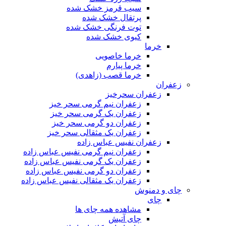
سیب قرمز خشک شده
پرتقال خشک شده
توت فرنگی خشک شده
کیوی خشک شده
خرما
خرما خاصویی
خرما پیارم
خرما قصب (زاهدی)
زعفران
زعفران سحرخیز
زعفران نیم گرمی سحر خیز
زعفران یک گرمی سحر خیز
زعفران دو گرمی سحر خیز
زعفران یک مثقالی سحر خیز
زعفران نفیس عباس زاده
زعفران نیم گرمی نفیس عباس زاده
زعفران یک گرمی نفیس عباس زاده
زعفران دو گرمی نفیس عباس زاده
زعفران یک مثقالی نفیس عباس زاده
چای و دمنوش
چای
مشاهده همه چای ها
چای آتیش