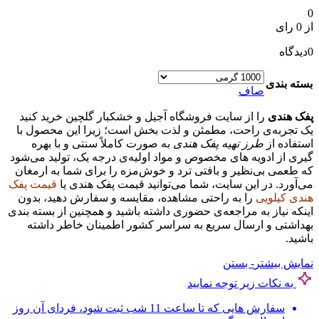
0
از 0 رای
0
دیدگاه
بسته بندی
صاف
پفک هندی
را از سایت فروشگاه آجیل و خشکبار گلچین خرید کنید
یک تجربه‌ی راحت، مطمئن و لذت‌ بخش است؛ زیرا این محصول با
استفاده از
طرز تهیه پفک هندی
به‌ صورت کاملاً سنتی و با بهره‌
گیری از ادویه‌ های مخصوص و مواد اولیه‌ی درجه‌ یک، تولید می‌شود
که طعمی بی‌نظیر و بافتی ترد و خوش‌مزه را برای شما به ارمغان
می‌آورد. در این سایت، شما می‌توانید
قیمت پفک هندی
یا
قیمت پفک
هندی کیلویی
را به‌ راحتی مشاهده، مقایسه و سفارش دهید، بدون
اینکه نیاز به مراجعه‌ی حضوری داشته باشید و همچنین از بسته‌ بندی
بهداشتی و ارسال سریع به سراسر کشور اطمینان خاطر داشته
باشید.
نمایش بیشتر
- بستن
به نکات زیر توجه نمایید
سفارش هایی که تا ساعت 11 شب ثبت شود، فردای آن روز