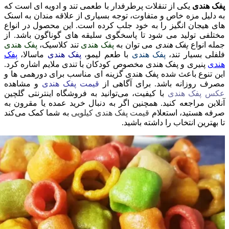
پفک هندی
یکی از تنقلات پرطرفدار با طعمی تند و ادویه ای است که
به دلیل مزه خاص و متفاوت، توجه بسیاری از علاقه مندان به اسنک
های هیجان انگیز را به خود جلب کرده است. این محصول در انواع
مختلفی تولید می شود تا پاسخگوی سلیقه های گوناگون باشد. از
جمله انواع
پفک هندی
می توان به
پفک هندی
تند کلاسیک،
پفک هندی
فلفلی بسیار تند،
پفک هندی
با طعم لیمو،
پفک هندی
ماسالا،
پفک
هندی
پنیری و پفک هندی مخصوص کودکان با تندی ملایم اشاره کرد.
این تنوع باعث شده پفک هندی گزینه ای مناسب برای دورهمی ها و
مصرف روزانه باشد. برای آگاهی از
قیمت پفک هندی
و مشاهده
عکس پفک هندی
با کیفیت، می‌توانید به فروشگاه‌ اینترنتی گلچین
آنلاین مراجعه کنید. همچنین اگر به دنبال خرید عمده یا مقرون‌ به‌
صرفه هستید، استعلام
قیمت پفک هندی کیلویی
به شما کمک می‌کند
تا بهترین انتخاب را داشته باشید.