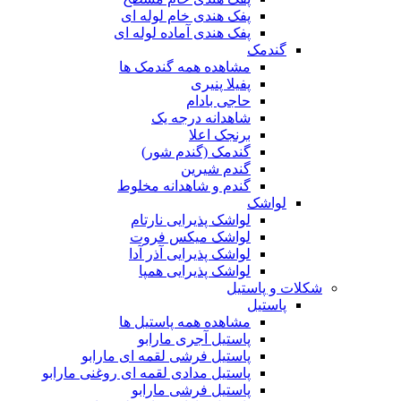
پفک هندی خام لوله ای
پفک هندی آماده لوله ای
گندمک
مشاهده همه گندمک ها
پفیلا پنیری
حاجی بادام
شاهدانه درجه یک
برنجک اعلا
گندمک (گندم شور)
گندم شیرین
گندم و شاهدانه مخلوط
لواشک
لواشک پذیرایی نارتام
لواشک میکس فروت
لواشک پذیرایی آذر آدا
لواشک پذیرایی همپا
شکلات و پاستیل
پاستیل
مشاهده همه پاستیل ها
پاستیل آجری مارابو
پاستیل فرشی لقمه ای مارابو
پاستیل مدادی لقمه ای روغنی مارابو
پاستیل فرشی مارابو