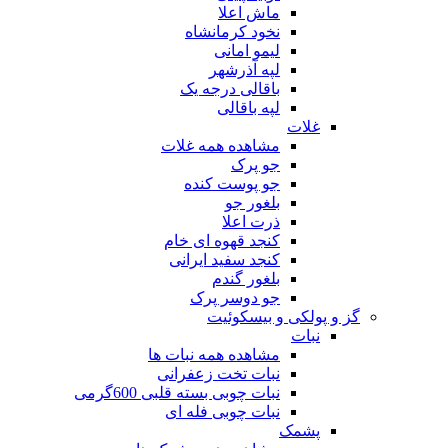
ماش اعلا
نخود کرمانشاه
لیمو امانی
لپه آذرشهر
باقالی درجه یک
لپه باقالی
غلات
مشاهده همه غلات
جو پرک
جو پوست کنده
بلغور جو
ذرت اعلا
کنجد قهوه ای خام
کنجد سفید ایرانی
بلغور گندم
جو دوسر پرک
گز و پولکی و بیسکوئیت
نبات
مشاهده همه نبات ها
نبات تخت زعفرانی
نبات چوبی بسته قلبی 600گرمی
نبات چوبی فله ای
پشمک