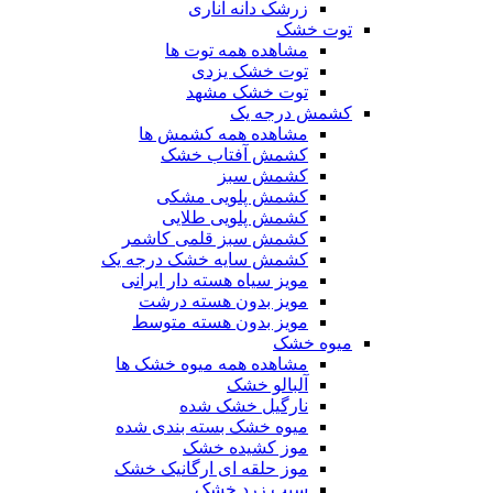
زرشک دانه اناری
توت خشک
مشاهده همه توت ها
توت خشک یزدی
توت خشک مشهد
کشمش درجه یک
مشاهده همه کشمش ها
کشمش آفتاب خشک
کشمش سبز
کشمش پلویی مشکی
کشمش پلویی طلایی
کشمش سبز قلمی کاشمر
کشمش سایه خشک درجه یک
مویز سیاه هسته دار ایرانی
مویز بدون هسته درشت
مویز بدون هسته متوسط
میوه خشک
مشاهده همه میوه خشک ها
آلبالو خشک
نارگیل خشک شده
میوه خشک بسته بندی شده
موز کشیده خشک
موز حلقه ای ارگانیک خشک
سیب زرد خشک