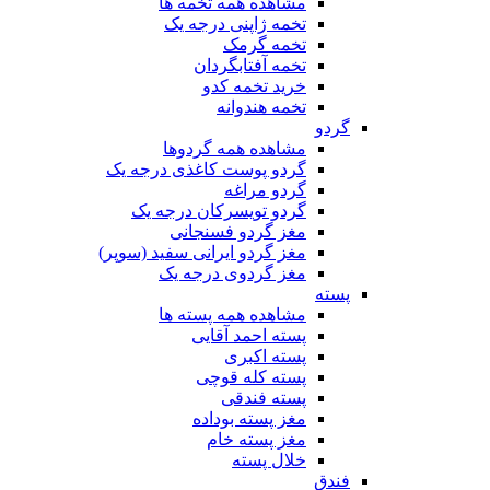
مشاهده همه تخمه ها
تخمه ژاپنی درجه یک
تخمه گرمک
تخمه آفتابگردان
خرید تخمه کدو
تخمه هندوانه
گردو
مشاهده همه گردوها
گردو پوست کاغذی درجه یک
گردو مراغه
گردو تویسرکان درجه یک
مغز گردو فسنجانی
مغز گردو ایرانی سفید (سوپر)
مغز گردوی درجه یک
پسته
مشاهده همه پسته ها
پسته احمد آقایی
پسته اکبری
پسته کله قوچی
پسته فندقی
مغز پسته بوداده
مغز پسته خام
خلال پسته
فندق