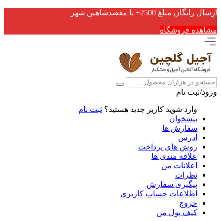
ارسال رایگان مبلغ 2500+ یا مقصدشاهین شهر
مشاهده فروشگاه
ورود/ثبت نام
وارد شوید
کاربر جدید هستید؟
ثبت نام
پیشخوان
سفارش ها
آدرس
روش هاي پرداخت
علاقه مندی ها
اعلانات من
نظرات
پیگیری سفارش
اطلاعات حساب كاربری
خروج
کیف پول من