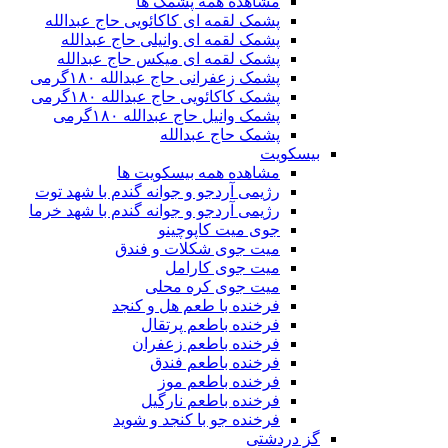
مشاهده همه پشمک ها
پشمک لقمه ای کاکائویی حاج عبدالله
پشمک لقمه ای وانیلی حاج عبدالله
پشمک لقمه ای میکس حاج عبدالله
پشمک زعفرانی حاج عبدالله ۱۸۰گرمی
پشمک کاکائویی حاج عبدالله ۱۸۰گرمی
پشمک وانیل حاج عبدالله ۱۸۰گرمی
پشمک حاج عبدالله
بیسکویت
مشاهده همه بیسکویت ها
رژیمی آردجو و جوانه گندم با شهد توت
رژیمی آردجو و جوانه گندم با شهد خرما
جوی میت کاپوچینو
میت جوی شکلات و فندق
میت جوی کارامل
میت جوی کره محلی
فرخنده با طعم هل و کنجد
فرخنده باطعم پرتقال
فرخنده باطعم زعفران
فرخنده باطعم فندق
فرخنده باطعم موز
فرخنده باطعم نارگیل
فرخنده جو با کنجد و شوید
گز دردشتی