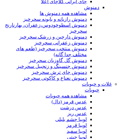
چای ایرانی کلاچای اعلا
دمنوش
مشاهده همه دمنوش ها
دمنوش رازیانه و بابونه سحرخیز
دمنوش اسطوخودوس،زعفران، بهارنارنج
سحرخیز
دمنوش دارچین و زرشک سحرخیز
دمنوش زعفرانی سحرخیز
دمنوش منتخب سحرخیز (طعم های
مختلف جدا گانه)
دمنوش گل گاوزبان سحرخیز
دمنوش جنسینگ و زنجبیل سحرخیز
دمنوش چای ترش سحرخیز
دمنوش نعناع و کاکوتی سحرخیز
غلات و حبوبات
حبوبات
مشاهده همه حبوبات
عدس قرمز (دال)
عدس درشت
عدس ریز
لوبیا چشم بلبلی
لوبیا قرمز
لوبیا سفید
لوبیا چیتی