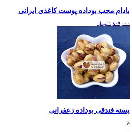
بادام محب بوداده پوست کاغذی ایرانی
۱,۸۰۹,۰۰۰
تومان
پسته فندقی بوداده زعفرانی
٪