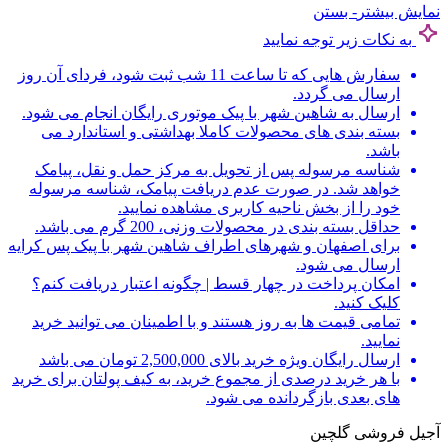
نمایش بیشتر
- بستن
به نکات زیر توجه نمایید
سفارش هایی که تا ساعت 11 شب ثبت شود، فردای آن روز
ارسال می گردد.
ارسال به شاهین شهر با پیک موتوری رایگان انجام می شود.
بسته بندی های محصولات کاملا بهداشتی و استاندارد می
باشد.
شناسه مرسوله پس از تحویل به مرکز حمل و نقل، پیامک
خواهد شد. در صورت عدم دریافت پیامک، شناسه مرسوله
خود را از بخش ناحیه کاربری مشاهده نمایید.
حداقل بسته بندی در محصولات وزنی، 200 گرم می باشد.
برای اصفهان و شهرهای اطراف شاهین شهر با پیک پس کرایه
ارسال می شود.
امکان پرداخت در چهار قسط | چگونه اعتبار دریافت کنم؟
کلیک کنید.
تمامی قیمت ها به روز هستند و با اطمینان می توانید خرید
نمایید.
ارسال رایگان ویژه خرید بالای 2,500,000 تومان می باشد
با هر خرید درصدی از مجموع خرید، به کیف پولتان برای خرید
های بعدی بازگردانده می شود.
آجیل فروشی گلچین