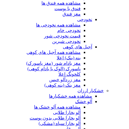
مشاهده همه فندق ها
فندق با پوست
مغز فندق
نخودچی
مشاهده همه نخودچی ها
نخودچی خام
قیمت نخودچی شور
نخودچی شیرین
آجیل های کوهی
مشاهده همه آجیل های کوهی
بنه (بنک) اعلا
مغز بادام شور (مغز پاسورک)
پاسورک (الوک یا بادام کوهی)
کلخونگ اعلا
مغز زردآلو خیس
مغز بنک (بنه کوهی)
خشکبار ارزان
مشاهده همه خشکبارها
آلو خشک
مشاهده همه آلو خشک ها
آلو بخارا طلایی
آلو بخارا طلایی بدون پوست
آلو بخارا سیاه (مشکی)
آلو برقانی