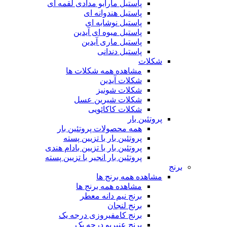
پاستیل مارابو مدادی لقمه ای
پاستیل هندوانه ای
پاستیل نوشابه ای
پاستیل میوه ای آیدین
پاستیل ماری آیدین
پاستیل دندانی
شکلات
مشاهده همه شکلات ها
شکلات آیدین
شکلات شونیز
شکلات شیرین عسل
شکلات کاکائویی
پروتئین بار
همه محصولات پروتئین بار
پروتئین بار با تزیین پسته
پروتئین بار با تزیین بادام هندی
پروتئین بار انجیر با تزیین پسته
برنج
مشاهده همه برنج ها
مشاهده همه برنج ها
برنج نیم دانه معطر
برنج لنجان
برنج کامفیروزی درجه یک
برنج عنبربو درجه یک