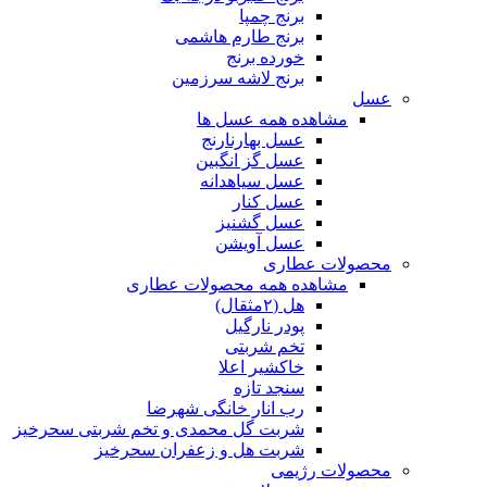
برنج چمپا
برنج طارم هاشمی
خورده برنج
برنج لاشه سرزمین
عسل
مشاهده همه عسل ها
عسل بهارنارنج
عسل گز انگبین
عسل سیاهدانه
عسل کنار
عسل گشنیز
عسل آویشن
محصولات عطاری
مشاهده همه محصولات عطاری
هل (۲مثقال)
پودر نارگیل
تخم شربتی
خاکشیر اعلا
سنجد تازه
رب انار خانگی شهرضا
شربت گل محمدی و تخم شربتی سحرخیز
شربت هل و زعفران سحرخیز
محصولات رژیمی