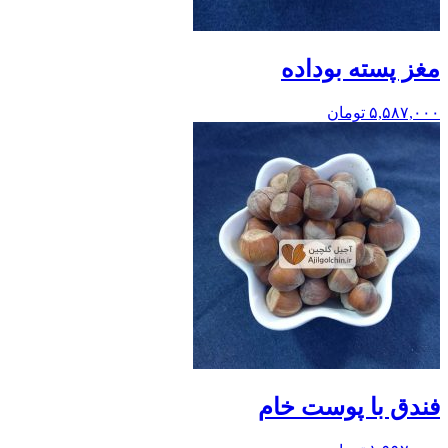
مغز پسته بوداده
۵,۵۸۷,۰۰۰
تومان
فندق با پوست خام