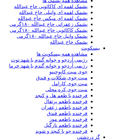
مشاهده همه پشمک ها
پشمک لقمه ای کاکائویی حاج عبدالله
پشمک لقمه ای وانیلی حاج عبدالله
پشمک لقمه ای میکس حاج عبدالله
پشمک زعفرانی حاج عبدالله ۱۸۰گرمی
پشمک کاکائویی حاج عبدالله ۱۸۰گرمی
پشمک وانیل حاج عبدالله ۱۸۰گرمی
پشمک حاج عبدالله
بیسکویت
مشاهده همه بیسکویت ها
رژیمی آردجو و جوانه گندم با شهد توت
رژیمی آردجو و جوانه گندم با شهد خرما
جوی میت کاپوچینو
میت جوی شکلات و فندق
میت جوی کارامل
میت جوی کره محلی
فرخنده با طعم هل و کنجد
فرخنده باطعم پرتقال
فرخنده باطعم زعفران
فرخنده باطعم فندق
فرخنده باطعم موز
فرخنده باطعم نارگیل
فرخنده جو با کنجد و شوید
گز دردشتی