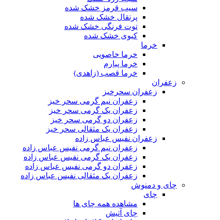
سیب قرمز خشک شده
پرتقال خشک شده
توت فرنگی خشک شده
کیوی خشک شده
خرما
خرما خاصویی
خرما پیارم
خرما قصب (زاهدی)
زعفران
زعفران سحرخیز
زعفران نیم گرمی سحر خیز
زعفران یک گرمی سحر خیز
زعفران دو گرمی سحر خیز
زعفران یک مثقالی سحر خیز
زعفران نفیس عباس زاده
زعفران نیم گرمی نفیس عباس زاده
زعفران یک گرمی نفیس عباس زاده
زعفران دو گرمی نفیس عباس زاده
زعفران یک مثقالی نفیس عباس زاده
چای و دمنوش
چای
مشاهده همه چای ها
چای آتیش