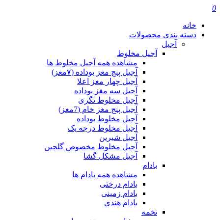
0
خانه
دسته بندی محصولات
آجیل
آجیل مخلوط
مشاهده همه آجیل مخلوط ها
آجیل پنج مغز بوداده (۷مغز)
آجیل چهار مغز اعلا
آجیل سه مغز بوداده
آجیل مخلوط تگری
آجیل پنج مغز خام (7مغز)
آجیل مخلوط بوداده
آجیل مخلوط درجه یک
آجیل شیرین
آجیل مخلوط مخصوص گلچین
آجیل مشکل گشا
بادام
مشاهده همه بادام ها
بادام درختی
بادام زمینی
بادام هندی
تخمه