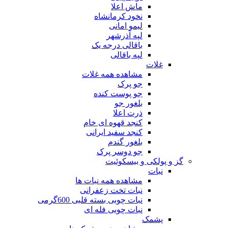
ماش اعلا
نخود کرمانشاه
لیمو امانی
لپه آذرشهر
باقالی درجه یک
لپه باقالی
غلات
مشاهده همه غلات
جو پرک
جو پوست کنده
بلغور جو
ذرت اعلا
کنجد قهوه ای خام
کنجد سفید ایرانی
بلغور گندم
جو دوسر پرک
گز و پولکی و بیسکوئیت
نبات
مشاهده همه نبات ها
نبات تخت زعفرانی
نبات چوبی بسته قلبی 600گرمی
نبات چوبی فله ای
پشمک