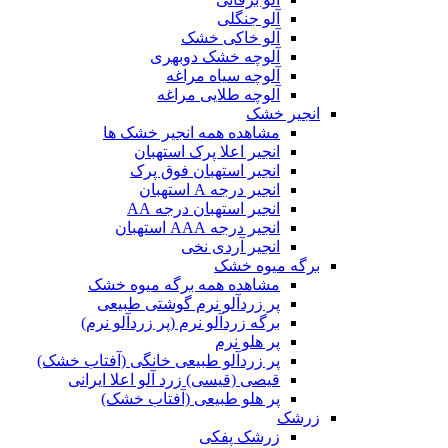
آلو جنگلی
آلو خاکی خشک
آلوچه خشک دوبهری
آلوچه سیاه مراغه
آلوچه طلایی مراغه
انجیر خشک
مشاهده همه انجیر خشک ها
انجیر اعلا پرک استهبان
انجیر استهبان فوق پرک
انجیر درجه A استهبان
انجیر استهبان درجه AA
انجیر درجه AAA استهبان
انجیر آردی نخی
برگه میوه خشک
مشاهده همه برگه میوه خشک
پر زردآلو نرم گوشتی طبیعی
برگه زردآلو نرم (پر زردآلو نرم)
پر هلو نرم
پر زردآلو طبیعی خانگی (آفتاب خشک)
قیصی (قیسی) زرد آلو اعلا ایرانی
پر هلو طبیعی (آفتاب خشک)
زرشک
زرشک پفکی