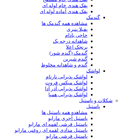
پفک هندی خام لوله ای
پفک هندی آماده لوله ای
گندمک
مشاهده همه گندمک ها
پفیلا پنیری
حاجی بادام
شاهدانه درجه یک
برنجک اعلا
گندمک (گندم شور)
گندم شیرین
گندم و شاهدانه مخلوط
لواشک
لواشک پذیرایی نارتام
لواشک میکس فروت
لواشک پذیرایی آذر آدا
لواشک پذیرایی همپا
شکلات و پاستیل
پاستیل
مشاهده همه پاستیل ها
پاستیل آجری مارابو
پاستیل فرشی لقمه ای مارابو
پاستیل مدادی لقمه ای روغنی مارابو
پاستیل فرشی مارابو