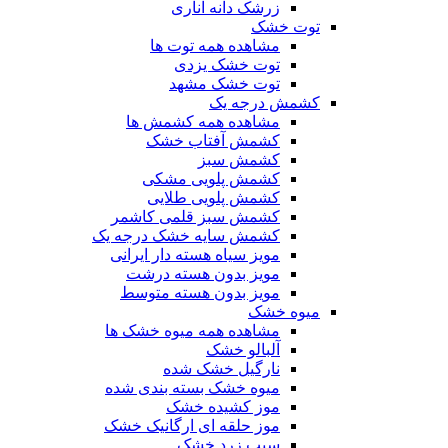
زرشک دانه اناری
توت خشک
مشاهده همه توت ها
توت خشک یزدی
توت خشک مشهد
کشمش درجه یک
مشاهده همه کشمش ها
کشمش آفتاب خشک
کشمش سبز
کشمش پلویی مشکی
کشمش پلویی طلایی
کشمش سبز قلمی کاشمر
کشمش سایه خشک درجه یک
مویز سیاه هسته دار ایرانی
مویز بدون هسته درشت
مویز بدون هسته متوسط
میوه خشک
مشاهده همه میوه خشک ها
آلبالو خشک
نارگیل خشک شده
میوه خشک بسته بندی شده
موز کشیده خشک
موز حلقه ای ارگانیک خشک
سیب زرد خشک