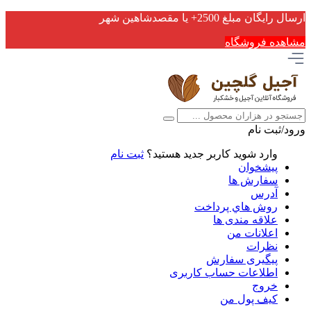
ارسال رایگان مبلغ 2500+ یا مقصدشاهین شهر
مشاهده فروشگاه
ورود/ثبت نام
وارد شوید
کاربر جدید هستید؟
ثبت نام
پیشخوان
سفارش ها
آدرس
روش هاي پرداخت
علاقه مندی ها
اعلانات من
نظرات
پیگیری سفارش
اطلاعات حساب كاربری
خروج
کیف پول من