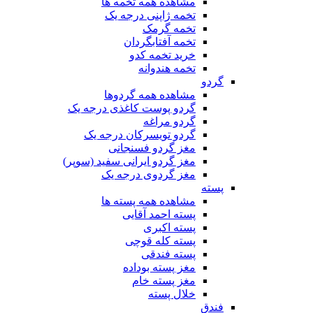
مشاهده همه تخمه ها
تخمه ژاپنی درجه یک
تخمه گرمک
تخمه آفتابگردان
خرید تخمه کدو
تخمه هندوانه
گردو
مشاهده همه گردوها
گردو پوست کاغذی درجه یک
گردو مراغه
گردو تویسرکان درجه یک
مغز گردو فسنجانی
مغز گردو ایرانی سفید (سوپر)
مغز گردوی درجه یک
پسته
مشاهده همه پسته ها
پسته احمد آقایی
پسته اکبری
پسته کله قوچی
پسته فندقی
مغز پسته بوداده
مغز پسته خام
خلال پسته
فندق