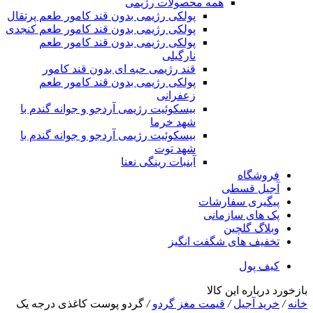
همه محصولات رژیمی
پولکی رژیمی بدون قند کامور طعم پرتقال
پولکی رژیمی بدون قند کامور طعم کنجدی
پولکی رژیمی بدون قند کامور طعم
نارگیلی
قند رژیمی حبه ای بدون قند کامور
پولکی رژیمی بدون قند کامور طعم
زعفرانی
بيسکوئيت رژیمی آردجو و جوانه گندم با
شهد خرما
بيسکوئيت رژیمی آردجو و جوانه گندم با
شهد توت
آبنبات رینگی نعنا
فروشگاه
آجیل قسطی
پیگیری سفارشات
پک های سازمانی
وبلاگ گلچین
تخفیف های شگفت انگیز
کیف پول
بازخورد درباره این کالا
خانه
/
خرید آجیل
/
قیمت مغز گردو
/
گردو پوست کاغذی درجه یک