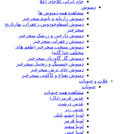
چای ایرانی کلاچای اعلا
دمنوش
مشاهده همه دمنوش ها
دمنوش رازیانه و بابونه سحرخیز
دمنوش اسطوخودوس،زعفران، بهارنارنج
سحرخیز
دمنوش دارچین و زرشک سحرخیز
دمنوش زعفرانی سحرخیز
دمنوش منتخب سحرخیز (طعم های
مختلف جدا گانه)
دمنوش گل گاوزبان سحرخیز
دمنوش جنسینگ و زنجبیل سحرخیز
دمنوش چای ترش سحرخیز
دمنوش نعناع و کاکوتی سحرخیز
غلات و حبوبات
حبوبات
مشاهده همه حبوبات
عدس قرمز (دال)
عدس درشت
عدس ریز
لوبیا چشم بلبلی
لوبیا قرمز
لوبیا سفید
لوبیا چیتی