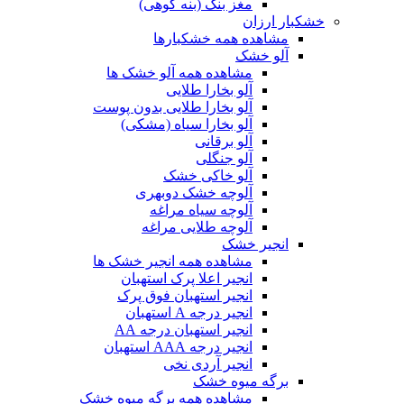
مغز بنک (بنه کوهی)
خشکبار ارزان
مشاهده همه خشکبارها
آلو خشک
مشاهده همه آلو خشک ها
آلو بخارا طلایی
آلو بخارا طلایی بدون پوست
آلو بخارا سیاه (مشکی)
آلو برقانی
آلو جنگلی
آلو خاکی خشک
آلوچه خشک دوبهری
آلوچه سیاه مراغه
آلوچه طلایی مراغه
انجیر خشک
مشاهده همه انجیر خشک ها
انجیر اعلا پرک استهبان
انجیر استهبان فوق پرک
انجیر درجه A استهبان
انجیر استهبان درجه AA
انجیر درجه AAA استهبان
انجیر آردی نخی
برگه میوه خشک
مشاهده همه برگه میوه خشک