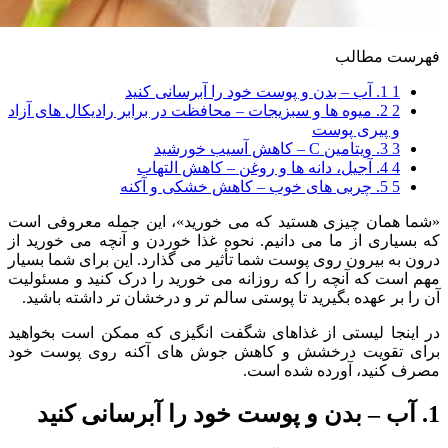
فهرست مطالب
1
1. آب – بدن و پوست خود را آبرسانی کنید
2
2. میوه ها و سبزیجات – محافظت در برابر رادیکال های آزاد
و پیری پوست
3
3. ویتامین C – کاهش آسیب خورشید
4
4. آجیل، دانه ها و روغن – کاهش التهاب
5
5. چربی های خوب – کاهش خشکی و آکنه
«شما همان چیزی هستید که می خورید»، این جمله معروفی است
که بسیاری از ما می دانیم. نحوه غذا خوردن و آنچه می خورید از
درون به بیرون روی پوست شما تأثیر می گذارد. این برای شما بسیار
مهم است که آنچه را که روزانه می خورید را درک کنید و مسئولیت
آن را بر عهده بگیرید تا پوستی سالم تر و درخشان تر داشته باشید.
در اینجا لیستی از غذاهای شگفت انگیزی که ممکن است بخواهید
برای تقویت درخشش و کاهش جوش های آکنه روی پوست خود
مصرف کنید، آورده شده است.
1. آب – بدن و پوست خود را آبرسانی کنید