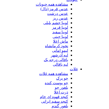
مشاهده همه حبوبات
عدس قرمز (دال)
عدس درشت
عدس ریز
لوبیا چشم بلبلی
لوبیا قرمز
لوبیا سفید
لوبیا چیتی
ماش اعلا
نخود کرمانشاه
لیمو امانی
لپه آذرشهر
باقالی درجه یک
لپه باقالی
غلات
مشاهده همه غلات
جو پرک
جو پوست کنده
بلغور جو
ذرت اعلا
کنجد قهوه ای خام
کنجد سفید ایرانی
بلغور گندم