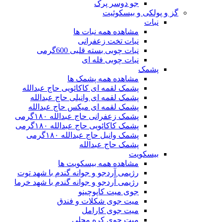
جو دوسر پرک
گز و پولکی و بیسکوئیت
نبات
مشاهده همه نبات ها
نبات تخت زعفرانی
نبات چوبی بسته قلبی 600گرمی
نبات چوبی فله ای
پشمک
مشاهده همه پشمک ها
پشمک لقمه ای کاکائویی حاج عبدالله
پشمک لقمه ای وانیلی حاج عبدالله
پشمک لقمه ای میکس حاج عبدالله
پشمک زعفرانی حاج عبدالله ۱۸۰گرمی
پشمک کاکائویی حاج عبدالله ۱۸۰گرمی
پشمک وانیل حاج عبدالله ۱۸۰گرمی
پشمک حاج عبدالله
بیسکویت
مشاهده همه بیسکویت ها
رژیمی آردجو و جوانه گندم با شهد توت
رژیمی آردجو و جوانه گندم با شهد خرما
جوی میت کاپوچینو
میت جوی شکلات و فندق
میت جوی کارامل
میت جوی کره محلی