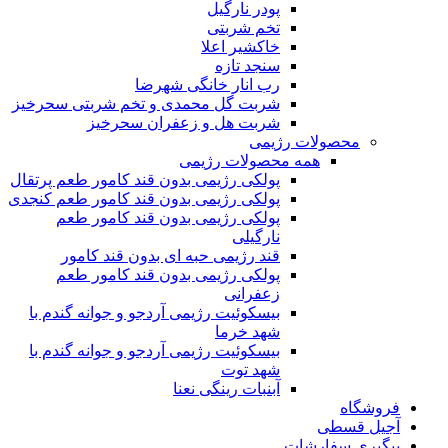
پودر نارگیل
تخم شربتی
خاکشیر اعلا
سنجد تازه
رب انار خانگی شهرضا
شربت گل محمدی و تخم شربتی سحرخیز
شربت هل و زعفران سحرخیز
محصولات رژیمی
همه محصولات رژیمی
پولکی رژیمی بدون قند کامور طعم پرتقال
پولکی رژیمی بدون قند کامور طعم کنجدی
پولکی رژیمی بدون قند کامور طعم
نارگیلی
قند رژیمی حبه ای بدون قند کامور
پولکی رژیمی بدون قند کامور طعم
زعفرانی
بيسکوئيت رژیمی آردجو و جوانه گندم با
شهد خرما
بيسکوئيت رژیمی آردجو و جوانه گندم با
شهد توت
آبنبات رینگی نعنا
فروشگاه
آجیل قسطی
پیگیری سفارشات