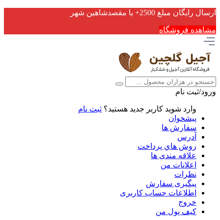
ارسال رایگان مبلغ 2500+ یا مقصدشاهین شهر
مشاهده فروشگاه
ورود/ثبت نام
وارد شوید
کاربر جدید هستید؟
ثبت نام
پیشخوان
سفارش ها
آدرس
روش هاي پرداخت
علاقه مندی ها
اعلانات من
نظرات
پیگیری سفارش
اطلاعات حساب كاربری
خروج
کیف پول من