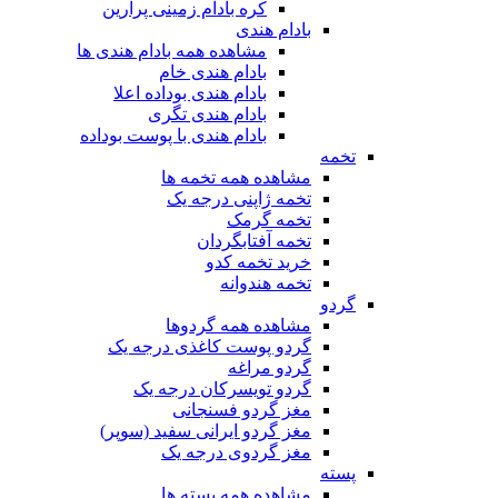
کره بادام زمینی پرارین
بادام هندی
مشاهده همه بادام هندی ها
بادام هندی خام
بادام هندی بوداده اعلا
بادام هندی تگری
بادام هندی با پوست بوداده
تخمه
مشاهده همه تخمه ها
تخمه ژاپنی درجه یک
تخمه گرمک
تخمه آفتابگردان
خرید تخمه کدو
تخمه هندوانه
گردو
مشاهده همه گردوها
گردو پوست کاغذی درجه یک
گردو مراغه
گردو تویسرکان درجه یک
مغز گردو فسنجانی
مغز گردو ایرانی سفید (سوپر)
مغز گردوی درجه یک
پسته
مشاهده همه پسته ها