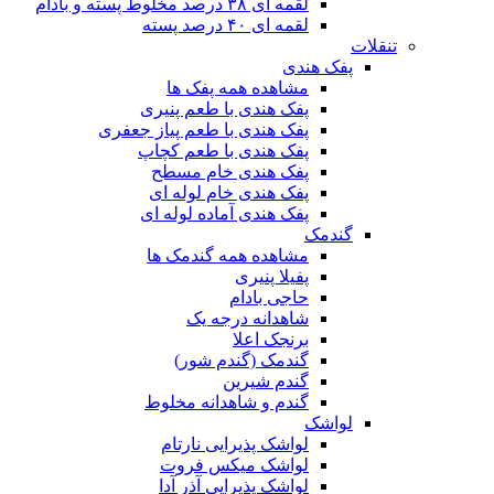
لقمه ای ۳۸ درصد مخلوط پسته و بادام
لقمه ای ۴۰ درصد پسته
تنقلات
پفک هندی
مشاهده همه پفک ها
پفک هندی با طعم پنیری
پفک هندی با طعم پیاز جعفری
پفک هندی با طعم کچاپ
پفک هندی خام مسطح
پفک هندی خام لوله ای
پفک هندی آماده لوله ای
گندمک
مشاهده همه گندمک ها
پفیلا پنیری
حاجی بادام
شاهدانه درجه یک
برنجک اعلا
گندمک (گندم شور)
گندم شیرین
گندم و شاهدانه مخلوط
لواشک
لواشک پذیرایی نارتام
لواشک میکس فروت
لواشک پذیرایی آذر آدا