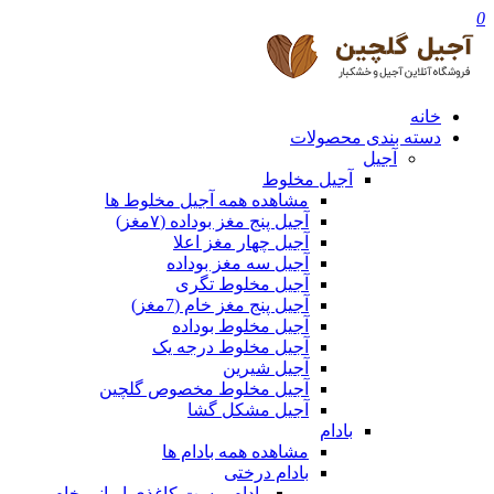
0
خانه
دسته بندی محصولات
آجیل
آجیل مخلوط
مشاهده همه آجیل مخلوط ها
آجیل پنج مغز بوداده (۷مغز)
آجیل چهار مغز اعلا
آجیل سه مغز بوداده
آجیل مخلوط تگری
آجیل پنج مغز خام (7مغز)
آجیل مخلوط بوداده
آجیل مخلوط درجه یک
آجیل شیرین
آجیل مخلوط مخصوص گلچین
آجیل مشکل گشا
بادام
مشاهده همه بادام ها
بادام درختی
بادام پوست کاغذی ایرانی خام