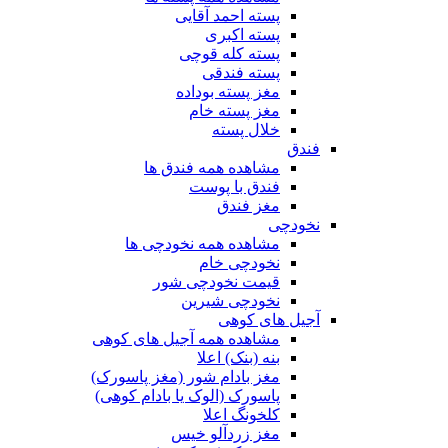
پسته احمد آقایی
پسته اکبری
پسته کله قوچی
پسته فندقی
مغز پسته بوداده
مغز پسته خام
خلال پسته
فندق
مشاهده همه فندق ها
فندق با پوست
مغز فندق
نخودچی
مشاهده همه نخودچی ها
نخودچی خام
قیمت نخودچی شور
نخودچی شیرین
آجیل های کوهی
مشاهده همه آجیل های کوهی
بنه (بنک) اعلا
مغز بادام شور (مغز پاسورک)
پاسورک (الوک یا بادام کوهی)
کلخونگ اعلا
مغز زردآلو خیس