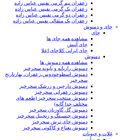
زعفران نیم گرمی نفیس عباس زاده
زعفران یک گرمی نفیس عباس زاده
زعفران دو گرمی نفیس عباس زاده
زعفران یک مثقالی نفیس عباس زاده
چای و دمنوش
چای
مشاهده همه چای ها
چای آتیش
چای ایرانی کلاچای اعلا
دمنوش
مشاهده همه دمنوش ها
دمنوش رازیانه و بابونه سحرخیز
دمنوش اسطوخودوس،زعفران، بهارنارنج
سحرخیز
دمنوش دارچین و زرشک سحرخیز
دمنوش زعفرانی سحرخیز
دمنوش منتخب سحرخیز (طعم های
مختلف جدا گانه)
دمنوش گل گاوزبان سحرخیز
دمنوش جنسینگ و زنجبیل سحرخیز
دمنوش چای ترش سحرخیز
دمنوش نعناع و کاکوتی سحرخیز
غلات و حبوبات
حبوبات