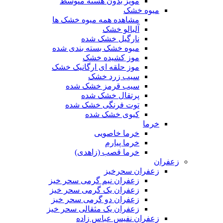
مویز بدون هسته متوسط
میوه خشک
مشاهده همه میوه خشک ها
آلبالو خشک
نارگیل خشک شده
میوه خشک بسته بندی شده
موز کشیده خشک
موز حلقه ای ارگانیک خشک
سیب زرد خشک
سیب قرمز خشک شده
پرتقال خشک شده
توت فرنگی خشک شده
کیوی خشک شده
خرما
خرما خاصویی
خرما پیارم
خرما قصب (زاهدی)
زعفران
زعفران سحرخیز
زعفران نیم گرمی سحر خیز
زعفران یک گرمی سحر خیز
زعفران دو گرمی سحر خیز
زعفران یک مثقالی سحر خیز
زعفران نفیس عباس زاده