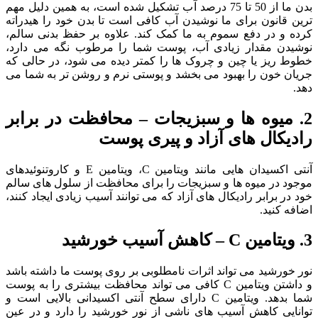
بدن ما از 50 تا 75 درصد آب تشکیل شده است، به همین دلیل مهم
ترین قانون برای ما نوشیدن آب کافی است تا بدن خود را هیدراته
کرده و در دفع سموم به ما کمک کند. علاوه بر حفظ بدنی سالم،
نوشیدن مقدار زیادی آب، پوست شما را مرطوب نگه می دارد،
خطوط ریز یا چین و چروک ها را کمتر دیده می شود، در حالی که
جریان خون را بهبود می بخشد و پوستی نرم و روشن تر به شما می
دهد.
2. میوه ها و سبزیجات – محافظت در برابر
رادیکال های آزاد و پیری پوست
آنتی اکسیدان هایی مانند ویتامین C، ویتامین E و کاروتنوئیدهای
موجود در میوه ها و سبزیجات را برای محافظت از سلول های سالم
خود در برابر رادیکال های آزاد که می توانند آسیب زیادی ایجاد کنند،
اضافه کنید.
3. ویتامین C – کاهش آسیب خورشید
نور خورشید می تواند اثرات نامطلوبی بر روی پوست ما داشته باشد
و داشتن ویتامین C کافی می تواند محافظت بیشتری را به پوست
شما بدهد. ویتامین C دارای سطح آنتی اکسیدانی بالایی است و
توانایی کاهش آسیب های ناشی از نور خورشید را دارد و در عین