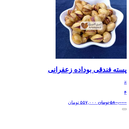
پسته فندقی بوداده زعفرانی
٪
۴
۵۸۰,۰۰۰
تومان
۵۵۷,۰۰۰
تومان