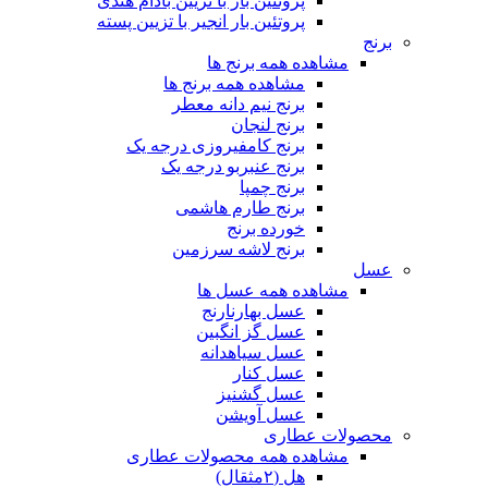
پروتئین بار با تزیین بادام هندی
پروتئین بار انجیر با تزیین پسته
برنج
مشاهده همه برنج ها
مشاهده همه برنج ها
برنج نیم دانه معطر
برنج لنجان
برنج کامفیروزی درجه یک
برنج عنبربو درجه یک
برنج چمپا
برنج طارم هاشمی
خورده برنج
برنج لاشه سرزمین
عسل
مشاهده همه عسل ها
عسل بهارنارنج
عسل گز انگبین
عسل سیاهدانه
عسل کنار
عسل گشنیز
عسل آویشن
محصولات عطاری
مشاهده همه محصولات عطاری
هل (۲مثقال)