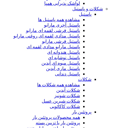
لواشک پذیرایی همپا
شکلات و پاستیل
پاستیل
مشاهده همه پاستیل ها
پاستیل آجری مارابو
پاستیل فرشی لقمه ای مارابو
پاستیل مدادی لقمه ای روغنی مارابو
پاستیل فرشی مارابو
پاستیل مارابو مدادی لقمه ای
پاستیل هندوانه ای
پاستیل نوشابه ای
پاستیل میوه ای آیدین
پاستیل ماری آیدین
پاستیل دندانی
شکلات
مشاهده همه شکلات ها
شکلات آیدین
شکلات شونیز
شکلات شیرین عسل
شکلات کاکائویی
پروتئین بار
همه محصولات پروتئین بار
پروتئین بار با تزیین پسته