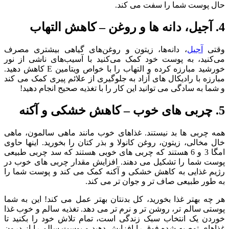
حال پوست شما را سفت می کند.
4. آجیل، دانه ها و روغن – کاهش التهاب
وقتی
آجیل
، دانه‌ها، زیتون و روغن‌های گیاهی بیشتری مصرف
می‌کنید، به پوست خود کمک می‌کنید با آسیب‌های ناشی از نور
خورشید مبارزه کرده و التهاب را با خواص ویتامین E کاهش دهید.
مبارزه با رادیکال های آزاد به جلوگیری از علائم پیری کمک می کند
و شما به سادگی می توانید این کار را با تغذیه صحیح انجام دهید!
5. چربی های خوب – کاهش خشکی و آکنه
همه چربی ها بد نیستند. غذاهای خوب مانند ماهی سالمون، ماهی
خال مخالی، زیتون، روغن کانولا و بذر کتان را بخورید. اینها حاوی
امگا 3 و 6 هستند که چربی های خوبی هستند که سد چربی طبیعی
پوست شما را تشکیل می دهند. افزایش مقدار چربی های خوب در
رژیم غذایی به کاهش خشکی و آکنه کمک می کند و پوست شما را
به طور طبیعی صاف تر و جوان تر می کند.
هر چه بهتر غذا بخورید، کل بدنتان بهتر عمل می کند! این به شما
پوستی سالم تر، روشن تر و نرم تر می دهد. تغذیه سالم و خوب غذا
خوردن یک انتخاب سبک زندگی است، تمام تلاش خود را بکنید تا
غذاهای توصیه شده فوق را افزایش دهید و پوست سالم را از درون