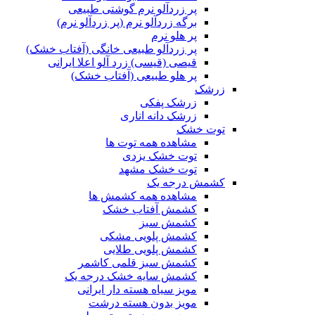
پر زردآلو نرم گوشتی طبیعی
برگه زردآلو نرم (پر زردآلو نرم)
پر هلو نرم
پر زردآلو طبیعی خانگی (آفتاب خشک)
قیصی (قیسی) زرد آلو اعلا ایرانی
پر هلو طبیعی (آفتاب خشک)
زرشک
زرشک پفکی
زرشک دانه اناری
توت خشک
مشاهده همه توت ها
توت خشک یزدی
توت خشک مشهد
کشمش درجه یک
مشاهده همه کشمش ها
کشمش آفتاب خشک
کشمش سبز
کشمش پلویی مشکی
کشمش پلویی طلایی
کشمش سبز قلمی کاشمر
کشمش سایه خشک درجه یک
مویز سیاه هسته دار ایرانی
مویز بدون هسته درشت