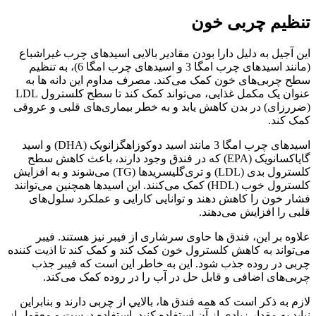
تنظیم چربی خون
این آجیل به دلیل دارا بودن مقادیر بالایی اسیدهای چرب غیراشباع
(مانند اسیدهای چرب امگا 3 و اسیدهای چرب امگا 6)، به تنظیم
سطح چربی‌های خون کمک می‌کند. مصرف مداوم این دانه ها به
عنوان یک مکمل غذایی، می‌تواند کمک کند تا سطح کلسترول LDL
(ضررزای) در بدن کاهش یابد و به خطر بیماری‌های قلبی و عروقی
کمک کند.
اسیدهای چرب امگا 3 مانند اسید دوکوزاهگزانویک (DHA) و اسید
گایاکسانویک (EPA) که در فندق وجود دارند، باعث کاهش سطح
کلسترول بدی (LDL) و تری‌گلیسریدها (TG) می‌شوند و به افزایش
کلسترول خوب (HDL) کمک می‌کنند. این اسیدها همچنین می‌توانند
فشار خون را کاهش دهند و توانایی کارایی و عملکرد سلول‌های
قلبی را افزایش می‌دهند.
علاوه بر این، فندق ها حاوی سرشاری از فیبر نیز هستند. فیبر
می‌تواند به کاهش کلسترول خون کمک کند و کمک کند تا اذیت کننده
چربی در روده جذب شود. این به خاطر این است که فیبر جذب
چربی‌های اضافی و قابل حل در آب را در روده کمک می‌کند.
لازم به ذکر است که همه فندق ها، بالايي از چربی دارند و بنابراین
نباید به مقدار زیادی از آن استفاده کنید. استفاده درست و معقول از