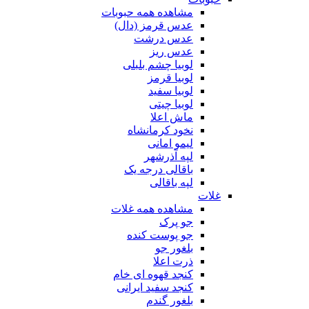
مشاهده همه حبوبات
عدس قرمز (دال)
عدس درشت
عدس ریز
لوبیا چشم بلبلی
لوبیا قرمز
لوبیا سفید
لوبیا چیتی
ماش اعلا
نخود کرمانشاه
لیمو امانی
لپه آذرشهر
باقالی درجه یک
لپه باقالی
غلات
مشاهده همه غلات
جو پرک
جو پوست کنده
بلغور جو
ذرت اعلا
کنجد قهوه ای خام
کنجد سفید ایرانی
بلغور گندم