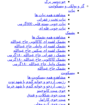
جو دوسر پرک
گز و پولکی و بیسکوئیت
نبات
مشاهده همه نبات ها
نبات تخت زعفرانی
نبات چوبی بسته قلبی 600گرمی
نبات چوبی فله ای
پشمک
مشاهده همه پشمک ها
پشمک لقمه ای کاکائویی حاج عبدالله
پشمک لقمه ای وانیلی حاج عبدالله
پشمک لقمه ای میکس حاج عبدالله
پشمک زعفرانی حاج عبدالله ۱۸۰گرمی
پشمک کاکائویی حاج عبدالله ۱۸۰گرمی
پشمک وانیل حاج عبدالله ۱۸۰گرمی
پشمک حاج عبدالله
بیسکویت
مشاهده همه بیسکویت ها
رژیمی آردجو و جوانه گندم با شهد توت
رژیمی آردجو و جوانه گندم با شهد خرما
جوی میت کاپوچینو
میت جوی شکلات و فندق
میت جوی کارامل
میت جوی کره محلی