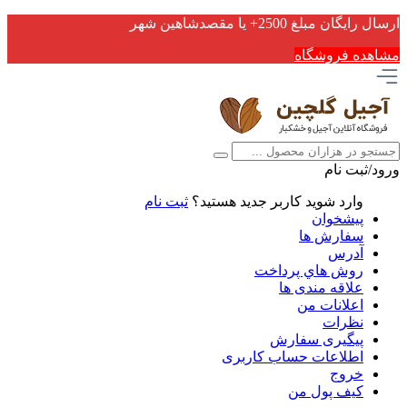
ارسال رایگان مبلغ 2500+ یا مقصدشاهین شهر
مشاهده فروشگاه
ورود/ثبت نام
وارد شوید
کاربر جدید هستید؟
ثبت نام
پیشخوان
سفارش ها
آدرس
روش هاي پرداخت
علاقه مندی ها
اعلانات من
نظرات
پیگیری سفارش
اطلاعات حساب كاربری
خروج
کیف پول من