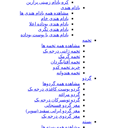
کره بادام زمینی پرارین
بادام هندی
مشاهده همه بادام هندی ها
بادام هندی خام
بادام هندی بوداده اعلا
بادام هندی تگری
بادام هندی با پوست بوداده
تخمه
مشاهده همه تخمه ها
تخمه ژاپنی درجه یک
تخمه گرمک
تخمه آفتابگردان
خرید تخمه کدو
تخمه هندوانه
گردو
مشاهده همه گردوها
گردو پوست کاغذی درجه یک
گردو مراغه
گردو تویسرکان درجه یک
مغز گردو فسنجانی
مغز گردو ایرانی سفید (سوپر)
مغز گردوی درجه یک
پسته
مشاهده همه پسته ها