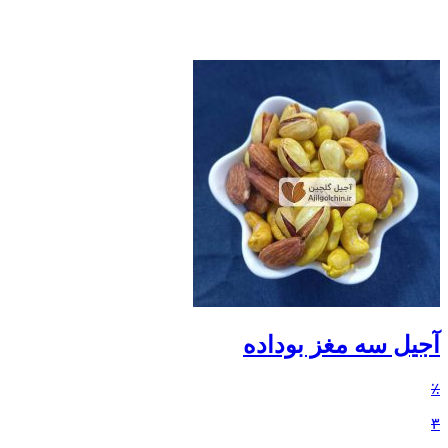
آجیل سه مغز بوداده
٪
۳