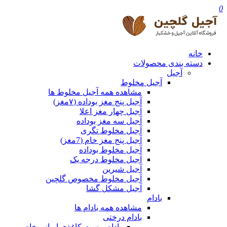
0
خانه
دسته بندی محصولات
آجیل
آجیل مخلوط
مشاهده همه آجیل مخلوط ها
آجیل پنج مغز بوداده (۷مغز)
آجیل چهار مغز اعلا
آجیل سه مغز بوداده
آجیل مخلوط تگری
آجیل پنج مغز خام (7مغز)
آجیل مخلوط بوداده
آجیل مخلوط درجه یک
آجیل شیرین
آجیل مخلوط مخصوص گلچین
آجیل مشکل گشا
بادام
مشاهده همه بادام ها
بادام درختی
بادام پوست کاغذی ایرانی خام