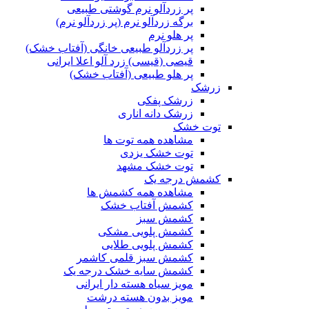
پر زردآلو نرم گوشتی طبیعی
برگه زردآلو نرم (پر زردآلو نرم)
پر هلو نرم
پر زردآلو طبیعی خانگی (آفتاب خشک)
قیصی (قیسی) زرد آلو اعلا ایرانی
پر هلو طبیعی (آفتاب خشک)
زرشک
زرشک پفکی
زرشک دانه اناری
توت خشک
مشاهده همه توت ها
توت خشک یزدی
توت خشک مشهد
کشمش درجه یک
مشاهده همه کشمش ها
کشمش آفتاب خشک
کشمش سبز
کشمش پلویی مشکی
کشمش پلویی طلایی
کشمش سبز قلمی کاشمر
کشمش سایه خشک درجه یک
مویز سیاه هسته دار ایرانی
مویز بدون هسته درشت