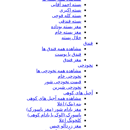
پسته احمد آقایی
پسته اکبری
پسته کله قوچی
پسته فندقی
مغز پسته بوداده
مغز پسته خام
خلال پسته
فندق
مشاهده همه فندق ها
فندق با پوست
مغز فندق
نخودچی
مشاهده همه نخودچی ها
نخودچی خام
قیمت نخودچی شور
نخودچی شیرین
آجیل های کوهی
مشاهده همه آجیل های کوهی
بنه (بنک) اعلا
مغز بادام شور (مغز پاسورک)
پاسورک (الوک یا بادام کوهی)
کلخونگ اعلا
مغز زردآلو خیس