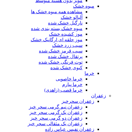
مویز بدون هسته متوسط
میوه خشک
مشاهده همه میوه خشک ها
آلبالو خشک
نارگیل خشک شده
میوه خشک بسته بندی شده
موز کشیده خشک
موز حلقه ای ارگانیک خشک
سیب زرد خشک
سیب قرمز خشک شده
پرتقال خشک شده
توت فرنگی خشک شده
کیوی خشک شده
خرما
خرما خاصویی
خرما پیارم
خرما قصب (زاهدی)
زعفران
زعفران سحرخیز
زعفران نیم گرمی سحر خیز
زعفران یک گرمی سحر خیز
زعفران دو گرمی سحر خیز
زعفران یک مثقالی سحر خیز
زعفران نفیس عباس زاده