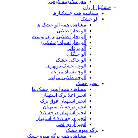
مغز بنک (بنه کوهی)
خشکبار ارزان
مشاهده همه خشکبارها
آلو خشک
مشاهده همه آلو خشک ها
آلو بخارا طلایی
آلو بخارا طلایی بدون پوست
آلو بخارا سیاه (مشکی)
آلو برقانی
آلو جنگلی
آلو خاکی خشک
آلوچه خشک دوبهری
آلوچه سیاه مراغه
آلوچه طلایی مراغه
انجیر خشک
مشاهده همه انجیر خشک ها
انجیر اعلا پرک استهبان
انجیر استهبان فوق پرک
انجیر درجه A استهبان
انجیر استهبان درجه AA
انجیر درجه AAA استهبان
انجیر آردی نخی
برگه میوه خشک
مشاهده همه برگه میوه خشک