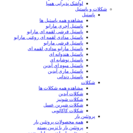
لواشک پذیرایی همپا
شکلات و پاستیل
پاستیل
مشاهده همه پاستیل ها
پاستیل آجری مارابو
پاستیل فرشی لقمه ای مارابو
پاستیل مدادی لقمه ای روغنی مارابو
پاستیل فرشی مارابو
پاستیل مارابو مدادی لقمه ای
پاستیل هندوانه ای
پاستیل نوشابه ای
پاستیل میوه ای آیدین
پاستیل ماری آیدین
پاستیل دندانی
شکلات
مشاهده همه شکلات ها
شکلات آیدین
شکلات شونیز
شکلات شیرین عسل
شکلات کاکائویی
پروتئین بار
همه محصولات پروتئین بار
پروتئین بار با تزیین پسته