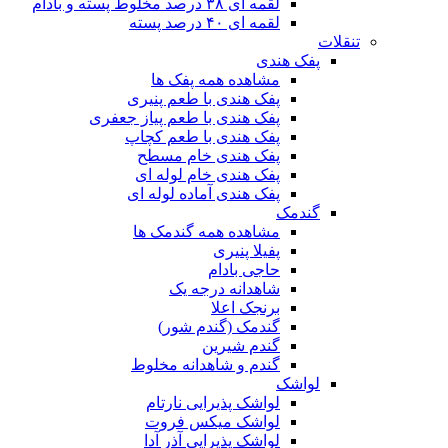
لقمه ای ۳۸ درصد مخلوط پسته و بادام
لقمه ای ۴۰ درصد پسته
تنقلات
پفک هندی
مشاهده همه پفک ها
پفک هندی با طعم پنیری
پفک هندی با طعم پیاز جعفری
پفک هندی با طعم کچاپ
پفک هندی خام مسطح
پفک هندی خام لوله ای
پفک هندی آماده لوله ای
گندمک
مشاهده همه گندمک ها
پفیلا پنیری
حاجی بادام
شاهدانه درجه یک
برنجک اعلا
گندمک (گندم شور)
گندم شیرین
گندم و شاهدانه مخلوط
لواشک
لواشک پذیرایی نارتام
لواشک میکس فروت
لواشک پذیرایی آذر آدا