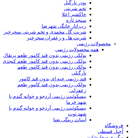
پودر نارگیل
تخم شربتی
خاکشیر اعلا
سنجد تازه
رب انار خانگی شهرضا
شربت گل محمدی و تخم شربتی سحرخیز
شربت هل و زعفران سحرخیز
محصولات رژیمی
همه محصولات رژیمی
پولکی رژیمی بدون قند کامور طعم پرتقال
پولکی رژیمی بدون قند کامور طعم کنجدی
پولکی رژیمی بدون قند کامور طعم
نارگیلی
قند رژیمی حبه ای بدون قند کامور
پولکی رژیمی بدون قند کامور طعم
زعفرانی
بيسکوئيت رژیمی آردجو و جوانه گندم با
شهد خرما
بيسکوئيت رژیمی آردجو و جوانه گندم با
شهد توت
آبنبات رینگی نعنا
فروشگاه
آجیل قسطی
پیگیری سفارشات