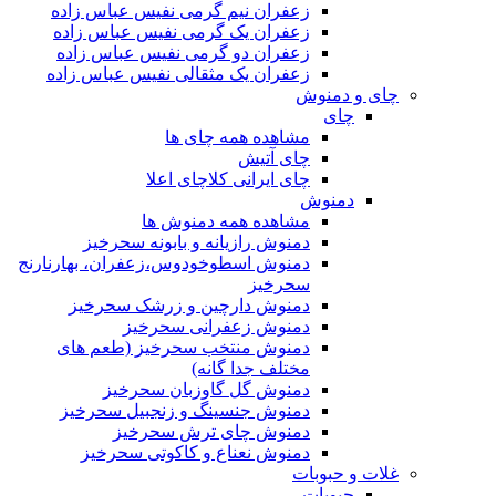
زعفران نیم گرمی نفیس عباس زاده
زعفران یک گرمی نفیس عباس زاده
زعفران دو گرمی نفیس عباس زاده
زعفران یک مثقالی نفیس عباس زاده
چای و دمنوش
چای
مشاهده همه چای ها
چای آتیش
چای ایرانی کلاچای اعلا
دمنوش
مشاهده همه دمنوش ها
دمنوش رازیانه و بابونه سحرخیز
دمنوش اسطوخودوس،زعفران، بهارنارنج
سحرخیز
دمنوش دارچین و زرشک سحرخیز
دمنوش زعفرانی سحرخیز
دمنوش منتخب سحرخیز (طعم های
مختلف جدا گانه)
دمنوش گل گاوزبان سحرخیز
دمنوش جنسینگ و زنجبیل سحرخیز
دمنوش چای ترش سحرخیز
دمنوش نعناع و کاکوتی سحرخیز
غلات و حبوبات
حبوبات