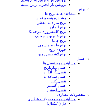
پروتئین بار با تزیین بادام هندی
پروتئین بار انجیر با تزیین پسته
برنج
مشاهده همه برنج ها
مشاهده همه برنج ها
برنج نیم دانه معطر
برنج لنجان
برنج کامفیروزی درجه یک
برنج عنبربو درجه یک
برنج چمپا
برنج طارم هاشمی
خورده برنج
برنج لاشه سرزمین
عسل
مشاهده همه عسل ها
عسل بهارنارنج
عسل گز انگبین
عسل سیاهدانه
عسل کنار
عسل گشنیز
عسل آویشن
محصولات عطاری
مشاهده همه محصولات عطاری
هل (۲مثقال)