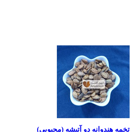
تخمه هندوانه دو آتیشه (محبوبی)