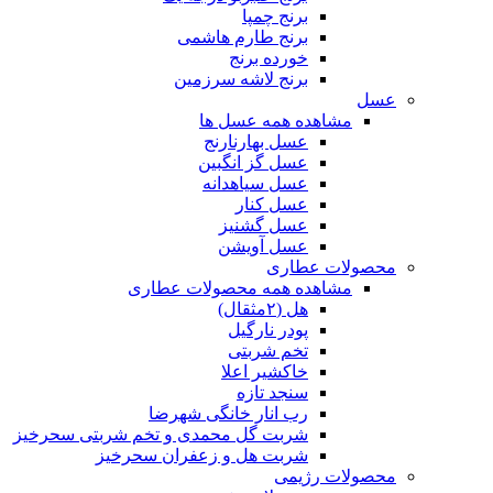
برنج چمپا
برنج طارم هاشمی
خورده برنج
برنج لاشه سرزمین
عسل
مشاهده همه عسل ها
عسل بهارنارنج
عسل گز انگبین
عسل سیاهدانه
عسل کنار
عسل گشنیز
عسل آویشن
محصولات عطاری
مشاهده همه محصولات عطاری
هل (۲مثقال)
پودر نارگیل
تخم شربتی
خاکشیر اعلا
سنجد تازه
رب انار خانگی شهرضا
شربت گل محمدی و تخم شربتی سحرخیز
شربت هل و زعفران سحرخیز
محصولات رژیمی