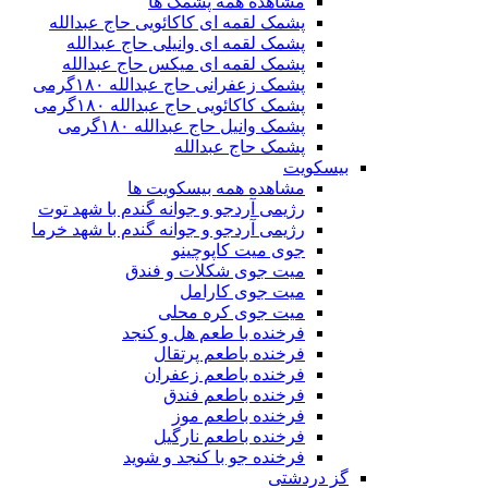
مشاهده همه پشمک ها
پشمک لقمه ای کاکائویی حاج عبدالله
پشمک لقمه ای وانیلی حاج عبدالله
پشمک لقمه ای میکس حاج عبدالله
پشمک زعفرانی حاج عبدالله ۱۸۰گرمی
پشمک کاکائویی حاج عبدالله ۱۸۰گرمی
پشمک وانیل حاج عبدالله ۱۸۰گرمی
پشمک حاج عبدالله
بیسکویت
مشاهده همه بیسکویت ها
رژیمی آردجو و جوانه گندم با شهد توت
رژیمی آردجو و جوانه گندم با شهد خرما
جوی میت کاپوچینو
میت جوی شکلات و فندق
میت جوی کارامل
میت جوی کره محلی
فرخنده با طعم هل و کنجد
فرخنده باطعم پرتقال
فرخنده باطعم زعفران
فرخنده باطعم فندق
فرخنده باطعم موز
فرخنده باطعم نارگیل
فرخنده جو با کنجد و شوید
گز دردشتی