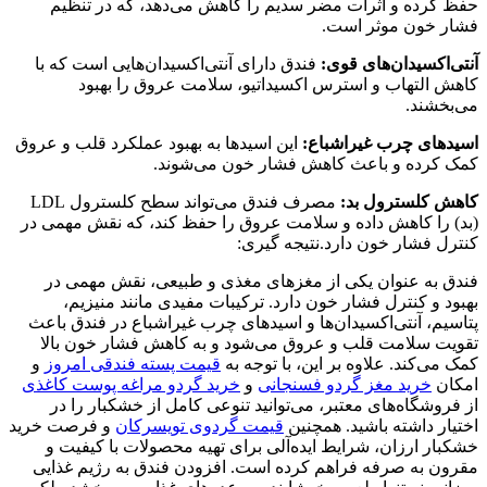
حفظ کرده و اثرات مضر سدیم را کاهش می‌دهد، که در تنظیم
فشار خون موثر است.
آنتی‌اکسیدان‌های قوی:
فندق دارای آنتی‌اکسیدان‌هایی است که با
کاهش التهاب و استرس اکسیداتیو، سلامت عروق را بهبود
می‌بخشند.
اسیدهای چرب غیراشباع:
این اسیدها به بهبود عملکرد قلب و عروق
کمک کرده و باعث کاهش فشار خون می‌شوند.
کاهش کلسترول بد:
مصرف فندق می‌تواند سطح کلسترول LDL
(بد) را کاهش داده و سلامت عروق را حفظ کند، که نقش مهمی در
کنترل فشار خون دارد.نتیجه گیری:
فندق به عنوان یکی از مغزهای مغذی و طبیعی، نقش مهمی در
بهبود و کنترل فشار خون دارد. ترکیبات مفیدی مانند منیزیم،
پتاسیم، آنتی‌اکسیدان‌ها و اسیدهای چرب غیراشباع در فندق باعث
تقویت سلامت قلب و عروق می‌شود و به کاهش فشار خون بالا
کمک می‌کند. علاوه بر این، با توجه به
قیمت پسته فندقی امروز
و
امکان
خرید مغز گردو فسنجانی
و
خرید گردو مراغه پوست کاغذی
از فروشگاه‌های معتبر، می‌توانید تنوعی کامل از خشکبار را در
اختیار داشته باشید. همچنین
قیمت گردوی تویسرکان
و فرصت خرید
خشکبار ارزان، شرایط ایده‌آلی برای تهیه محصولات با کیفیت و
مقرون به صرفه فراهم کرده است. افزودن فندق به رژیم غذایی