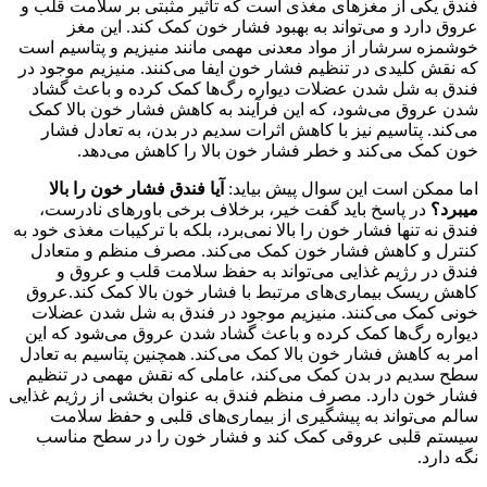
فندق یکی از مغزهای مغذی است که تاثیر مثبتی بر سلامت قلب و
عروق دارد و می‌تواند به بهبود فشار خون کمک کند. این مغز
خوشمزه سرشار از مواد معدنی مهمی مانند منیزیم و پتاسیم است
که نقش کلیدی در تنظیم فشار خون ایفا می‌کنند. منیزیم موجود در
فندق به شل شدن عضلات دیواره رگ‌ها کمک کرده و باعث گشاد
شدن عروق می‌شود، که این فرآیند به کاهش فشار خون بالا کمک
می‌کند. پتاسیم نیز با کاهش اثرات سدیم در بدن، به تعادل فشار
خون کمک می‌کند و خطر فشار خون بالا را کاهش می‌دهد.
اما ممکن است این سوال پیش بیاید:
آیا فندق فشار خون را بالا
میبرد؟
در پاسخ باید گفت خیر، برخلاف برخی باورهای نادرست،
فندق نه تنها فشار خون را بالا نمی‌برد، بلکه با ترکیبات مغذی خود به
کنترل و کاهش فشار خون کمک می‌کند. مصرف منظم و متعادل
فندق در رژیم غذایی می‌تواند به حفظ سلامت قلب و عروق و
کاهش ریسک بیماری‌های مرتبط با فشار خون بالا کمک کند.عروق
خونی کمک می‌کنند. منیزیم موجود در فندق به شل شدن عضلات
دیواره رگ‌ها کمک کرده و باعث گشاد شدن عروق می‌شود که این
امر به کاهش فشار خون بالا کمک می‌کند. همچنین پتاسیم به تعادل
سطح سدیم در بدن کمک می‌کند، عاملی که نقش مهمی در تنظیم
فشار خون دارد. مصرف منظم فندق به عنوان بخشی از رژیم غذایی
سالم می‌تواند به پیشگیری از بیماری‌های قلبی و حفظ سلامت
سیستم قلبی عروقی کمک کند و فشار خون را در سطح مناسب
نگه دارد.