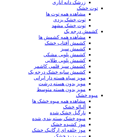
زرشک دانه اناری
توت خشک
مشاهده همه توت ها
توت خشک یزدی
توت خشک مشهد
کشمش درجه یک
مشاهده همه کشمش ها
کشمش آفتاب خشک
کشمش سبز
کشمش پلویی مشکی
کشمش پلویی طلایی
کشمش سبز قلمی کاشمر
کشمش سایه خشک درجه یک
مویز سیاه هسته دار ایرانی
مویز بدون هسته درشت
مویز بدون هسته متوسط
میوه خشک
مشاهده همه میوه خشک ها
آلبالو خشک
نارگیل خشک شده
میوه خشک بسته بندی شده
موز کشیده خشک
موز حلقه ای ارگانیک خشک
سیب زرد خشک