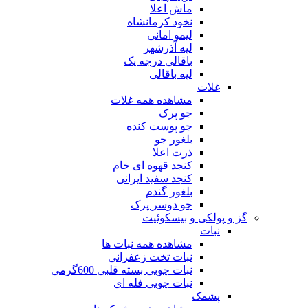
ماش اعلا
نخود کرمانشاه
لیمو امانی
لپه آذرشهر
باقالی درجه یک
لپه باقالی
غلات
مشاهده همه غلات
جو پرک
جو پوست کنده
بلغور جو
ذرت اعلا
کنجد قهوه ای خام
کنجد سفید ایرانی
بلغور گندم
جو دوسر پرک
گز و پولکی و بیسکوئیت
نبات
مشاهده همه نبات ها
نبات تخت زعفرانی
نبات چوبی بسته قلبی 600گرمی
نبات چوبی فله ای
پشمک