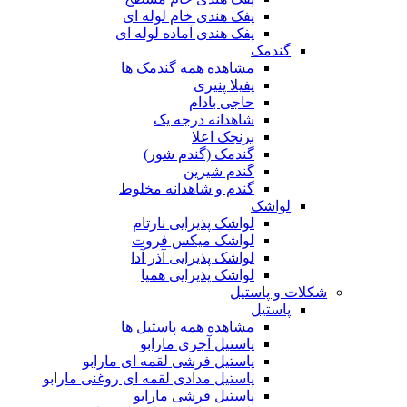
پفک هندی خام لوله ای
پفک هندی آماده لوله ای
گندمک
مشاهده همه گندمک ها
پفیلا پنیری
حاجی بادام
شاهدانه درجه یک
برنجک اعلا
گندمک (گندم شور)
گندم شیرین
گندم و شاهدانه مخلوط
لواشک
لواشک پذیرایی نارتام
لواشک میکس فروت
لواشک پذیرایی آذر آدا
لواشک پذیرایی همپا
شکلات و پاستیل
پاستیل
مشاهده همه پاستیل ها
پاستیل آجری مارابو
پاستیل فرشی لقمه ای مارابو
پاستیل مدادی لقمه ای روغنی مارابو
پاستیل فرشی مارابو