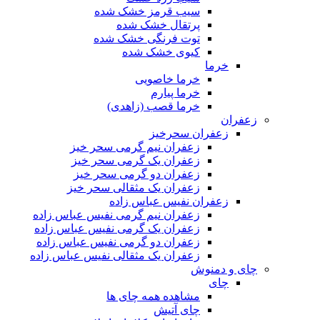
سیب قرمز خشک شده
پرتقال خشک شده
توت فرنگی خشک شده
کیوی خشک شده
خرما
خرما خاصویی
خرما پیارم
خرما قصب (زاهدی)
زعفران
زعفران سحرخیز
زعفران نیم گرمی سحر خیز
زعفران یک گرمی سحر خیز
زعفران دو گرمی سحر خیز
زعفران یک مثقالی سحر خیز
زعفران نفیس عباس زاده
زعفران نیم گرمی نفیس عباس زاده
زعفران یک گرمی نفیس عباس زاده
زعفران دو گرمی نفیس عباس زاده
زعفران یک مثقالی نفیس عباس زاده
چای و دمنوش
چای
مشاهده همه چای ها
چای آتیش