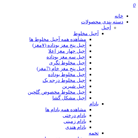
0
خانه
دسته بندی محصولات
آجیل
آجیل مخلوط
مشاهده همه آجیل مخلوط ها
آجیل پنج مغز بوداده (۷مغز)
آجیل چهار مغز اعلا
آجیل سه مغز بوداده
آجیل مخلوط تگری
آجیل پنج مغز خام (7مغز)
آجیل مخلوط بوداده
آجیل مخلوط درجه یک
آجیل شیرین
آجیل مخلوط مخصوص گلچین
آجیل مشکل گشا
بادام
مشاهده همه بادام ها
بادام درختی
بادام زمینی
بادام هندی
تخمه