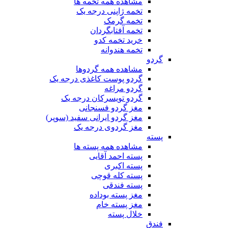
مشاهده همه تخمه ها
تخمه ژاپنی درجه یک
تخمه گرمک
تخمه آفتابگردان
خرید تخمه کدو
تخمه هندوانه
گردو
مشاهده همه گردوها
گردو پوست کاغذی درجه یک
گردو مراغه
گردو تویسرکان درجه یک
مغز گردو فسنجانی
مغز گردو ایرانی سفید (سوپر)
مغز گردوی درجه یک
پسته
مشاهده همه پسته ها
پسته احمد آقایی
پسته اکبری
پسته کله قوچی
پسته فندقی
مغز پسته بوداده
مغز پسته خام
خلال پسته
فندق