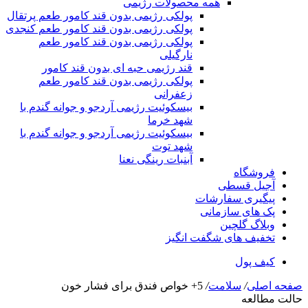
همه محصولات رژیمی
پولکی رژیمی بدون قند کامور طعم پرتقال
پولکی رژیمی بدون قند کامور طعم کنجدی
پولکی رژیمی بدون قند کامور طعم
نارگیلی
قند رژیمی حبه ای بدون قند کامور
پولکی رژیمی بدون قند کامور طعم
زعفرانی
بيسکوئيت رژیمی آردجو و جوانه گندم با
شهد خرما
بيسکوئيت رژیمی آردجو و جوانه گندم با
شهد توت
آبنبات رینگی نعنا
فروشگاه
آجیل قسطی
پیگیری سفارشات
پک های سازمانی
وبلاگ گلچین
تخفیف های شگفت انگیز
کیف پول
صفحه اصلی
/
سلامت
/
5+ خواص فندق برای فشار خون
حالت مطالعه