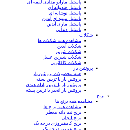
پاستیل مارابو مدادی لقمه ای
پاستیل هندوانه ای
پاستیل نوشابه ای
پاستیل میوه ای آیدین
پاستیل ماری آیدین
پاستیل دندانی
شکلات
مشاهده همه شکلات ها
شکلات آیدین
شکلات شونیز
شکلات شیرین عسل
شکلات کاکائویی
پروتئین بار
همه محصولات پروتئین بار
پروتئین بار با تزیین پسته
پروتئین بار با تزیین بادام هندی
پروتئین بار انجیر با تزیین پسته
برنج
مشاهده همه برنج ها
مشاهده همه برنج ها
برنج نیم دانه معطر
برنج لنجان
برنج کامفیروزی درجه یک
برنج عنبربو درجه یک