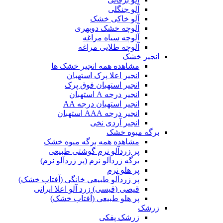
آلو جنگلی
آلو خاکی خشک
آلوچه خشک دوبهری
آلوچه سیاه مراغه
آلوچه طلایی مراغه
انجیر خشک
مشاهده همه انجیر خشک ها
انجیر اعلا پرک استهبان
انجیر استهبان فوق پرک
انجیر درجه A استهبان
انجیر استهبان درجه AA
انجیر درجه AAA استهبان
انجیر آردی نخی
برگه میوه خشک
مشاهده همه برگه میوه خشک
پر زردآلو نرم گوشتی طبیعی
برگه زردآلو نرم (پر زردآلو نرم)
پر هلو نرم
پر زردآلو طبیعی خانگی (آفتاب خشک)
قیصی (قیسی) زرد آلو اعلا ایرانی
پر هلو طبیعی (آفتاب خشک)
زرشک
زرشک پفکی