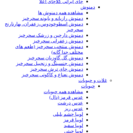
چای ایرانی کلاچای اعلا
دمنوش
مشاهده همه دمنوش ها
دمنوش رازیانه و بابونه سحرخیز
دمنوش اسطوخودوس،زعفران، بهارنارنج
سحرخیز
دمنوش دارچین و زرشک سحرخیز
دمنوش زعفرانی سحرخیز
دمنوش منتخب سحرخیز (طعم های
مختلف جدا گانه)
دمنوش گل گاوزبان سحرخیز
دمنوش جنسینگ و زنجبیل سحرخیز
دمنوش چای ترش سحرخیز
دمنوش نعناع و کاکوتی سحرخیز
غلات و حبوبات
حبوبات
مشاهده همه حبوبات
عدس قرمز (دال)
عدس درشت
عدس ریز
لوبیا چشم بلبلی
لوبیا قرمز
لوبیا سفید
لوبیا چیتی