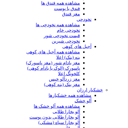
مشاهده همه فندق ها
فندق با پوست
مغز فندق
نخودچی
مشاهده همه نخودچی ها
نخودچی خام
قیمت نخودچی شور
نخودچی شیرین
آجیل های کوهی
مشاهده همه آجیل های کوهی
بنه (بنک) اعلا
مغز بادام شور (مغز پاسورک)
پاسورک (الوک یا بادام کوهی)
کلخونگ اعلا
مغز زردآلو خیس
مغز بنک (بنه کوهی)
خشکبار ارزان
مشاهده همه خشکبارها
آلو خشک
مشاهده همه آلو خشک ها
آلو بخارا طلایی
آلو بخارا طلایی بدون پوست
آلو بخارا سیاه (مشکی)
آلو برقانی