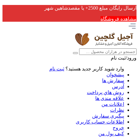
ارسال رایگان مبلغ 2500+ یا مقصدشاهین شهر
مشاهده فروشگاه
ورود/ثبت نام
وارد شوید
کاربر جدید هستید؟
ثبت نام
پیشخوان
سفارش ها
آدرس
روش هاي پرداخت
علاقه مندی ها
اعلانات من
نظرات
پیگیری سفارش
اطلاعات حساب كاربری
خروج
کیف پول من