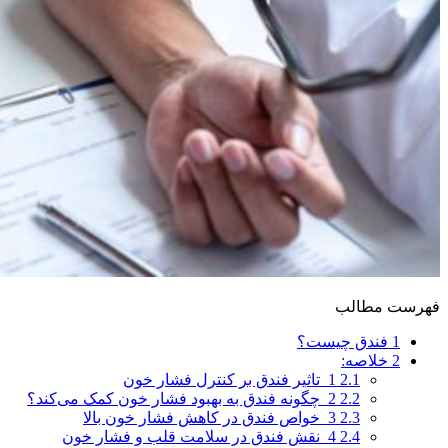
فهرست مطالب
1
فندق چیست؟
2
خلاصه:
2.1
1_تاثیر فندق بر کنترل فشار خون
2.2
2_چگونه فندق به بهبود فشار خون کمک می‌کند؟
2.3
3_خواص فندق در کاهش فشار خون بالا
2.4
4_نقش فندق در سلامت قلب و فشار خون