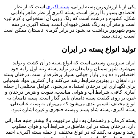
یکی از با ارزش‌ترین پسته ایرانی،
پسته اکبری
است که از نظر
اقتصادی بسیار با ارزش است. پسته اکبری از نظر ظاهر بادامی
شکل، کشیده و درشت است که رنگ رویی آن استخوانی و کرم تیره
است و مغز آن به رنگ بنفش قهوه‌ای است. پسته اکبری در دهه
سوم شهریور برداشت می‌شود در برابر گرمای تابستان ممکن است
آسیب زیادی ببیند.
تولید انواع پسته در ایران
ایران سرزمین وسیعی است که انواع پسته در آن کشت و تولید
می‌شود. شهر سمنان و دامغان در تولید پسته رتبه اول را به خود
اختصاص داده و در بازار جهانی بسیار پرطرفدار است. درختان پسته
در دامغان در بهترین شرایط رشد می‌کنند و از کمترین مواد شیمیایی
برای نگهداری این درختان استفاده می‌شود. عوامل مختلفی از جمله
آبیاری کافی، شرایط آب و هوایی مناسب، تقویت و هرس درختان و
غیره بر روی کیفیت پسته دامغان تاثیر گذار است. پسته دامغان به
انواع مختلف تقسیم بندی می‌شود که می‌توان به پسته عباسعلی،
پسته اکبری، پسته شاه پسند و پسته خنجری و غیره اشاره نمود.
پسته کرمان و رفسنجان به دلیل مرغوبیت بالا بیشتر جنبه صادراتی
دارد. درختان پسته در این مناطق در شرایط آب و هوای مطلوب
رشد و نمود می‌کنند که در انواع مختلف از جمله پسته اکبری، احمد
آقایی، فندقی، کله قوچی و غیره تولید می‌شوند.