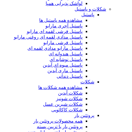
لواشک پذیرایی همپا
شکلات و پاستیل
پاستیل
مشاهده همه پاستیل ها
پاستیل آجری مارابو
پاستیل فرشی لقمه ای مارابو
پاستیل مدادی لقمه ای روغنی مارابو
پاستیل فرشی مارابو
پاستیل مارابو مدادی لقمه ای
پاستیل هندوانه ای
پاستیل نوشابه ای
پاستیل میوه ای آیدین
پاستیل ماری آیدین
پاستیل دندانی
شکلات
مشاهده همه شکلات ها
شکلات آیدین
شکلات شونیز
شکلات شیرین عسل
شکلات کاکائویی
پروتئین بار
همه محصولات پروتئین بار
پروتئین بار با تزیین پسته