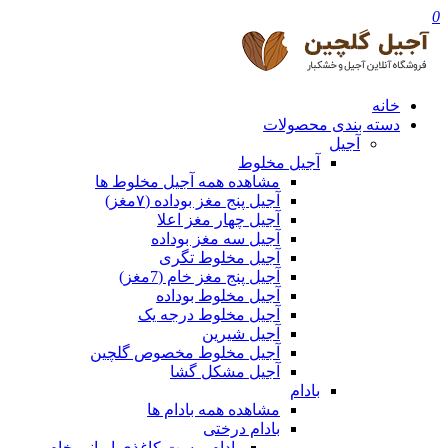
0
خانه
دسته بندی محصولات
آجیل
آجیل مخلوط
مشاهده همه آجیل مخلوط ها
آجیل پنج مغز بوداده (۷مغز)
آجیل چهار مغز اعلا
آجیل سه مغز بوداده
آجیل مخلوط تگری
آجیل پنج مغز خام (7مغز)
آجیل مخلوط بوداده
آجیل مخلوط درجه یک
آجیل شیرین
آجیل مخلوط مخصوص گلچین
آجیل مشکل گشا
بادام
مشاهده همه بادام ها
بادام درختی
بادام پوست کاغذی ایرانی خام