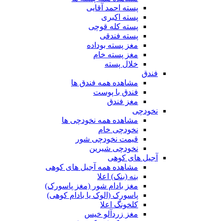
پسته احمد آقایی
پسته اکبری
پسته کله قوچی
پسته فندقی
مغز پسته بوداده
مغز پسته خام
خلال پسته
فندق
مشاهده همه فندق ها
فندق با پوست
مغز فندق
نخودچی
مشاهده همه نخودچی ها
نخودچی خام
قیمت نخودچی شور
نخودچی شیرین
آجیل های کوهی
مشاهده همه آجیل های کوهی
بنه (بنک) اعلا
مغز بادام شور (مغز پاسورک)
پاسورک (الوک یا بادام کوهی)
کلخونگ اعلا
مغز زردآلو خیس