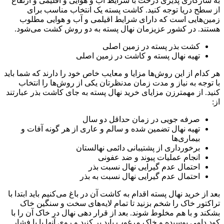
به سازگاری پذیری درخت با شرایط آب و هوایی و اقلیمی و ارتفاع
از سطح دریا توجه کنید. کاشت پسته یک انتخاب مناسب برای
زمین‌هایی است که دارای شرایط اقیلمی و آب و هوایی مطلوب
هستند. در کشور عزیزمان نهال پسته به دو روش کشت می‌شود.
کشت بذر پسته در زمین اصلی
تهیه نهال پسته و کاشت در زمین اصلی
هر کدام از این روش‌ها مزایا و معایب خاص خود را دارند که شما باید
با توجه به نیاز و مدت زمان مدنظرتان یکی از روش‌ها را انتخاب
کنید. از مهمترزن مزایای خرید نهال پسته به جای کاشت بذر عبارتند
از:
صرفه جویی در زمان حداقل دو سال
تهیه نهال تضمین شده و سالم و عاری از هر گونه آفات و
بیماری‌ها
برخورداری از پشتیبانی دائمی نهالستان
انجام عملیات پیوند و ضد عفونی
احتمال عدم گیرایی نهال نسبت بذر
احتمال عدم گیرایی نهال نسبت به بذر
بعد از خرید نهال پسته اقدام به کاشت آن در باغ می‌کنیم باید ابتدا با
تراکتور خاک را شخم بزنید تا تمام لایه‌های سخت و سنگین خاک
بشکند و با هم مخلوط شوند. بعد از قرار دهی نهال در خاک آن را با
کود دامی پوسیده و خاک مرغوب باید پر کنید و روی آنها با پا فشار