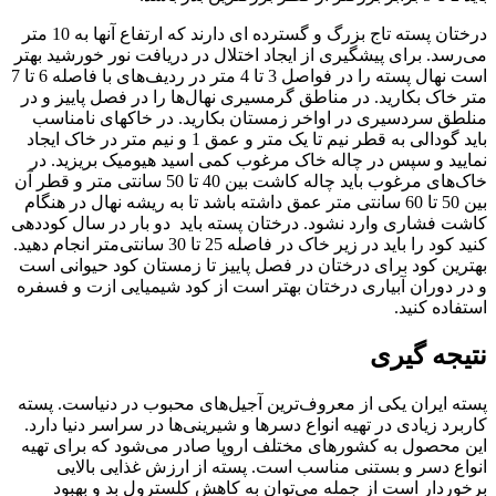
درختان پسته تاج بزرگ و گسترده ای دارند که ارتفاع آنها به 10 متر
می‌رسد. برای پیشگیری از ایجاد اختلال در دریافت نور خورشید بهتر
است نهال پسته را در فواصل 3 تا 4 متر در ردیف‌های با فاصله 6 تا 7
متر خاک بکارید. در مناطق گرمسیری نهال‌ها را در فصل پاییز و در
منلطق سردسیری در اواخر زمستان بکارید. در خاکهای نامناسب
باید گودالی به قطر نیم تا یک متر و عمق 1 و نیم متر در خاک ایجاد
نمایید و سپس در چاله خاک مرغوب کمی اسید هیومیک بریزید. در
خاک‌های مرغوب باید چاله کاشت بین 40 تا 50 سانتی متر و قطر آن
بین 50 تا 60 سانتی متر عمق داشته باشد تا به ریشه نهال در هنگام
کاشت فشاری وارد نشود. درختان پسته باید دو بار در سال کوددهی
کنید کود را باید در زیر خاک در فاصله 25 تا 30 سانتی‌متر انجام دهید.
بهترین کود برای درختان در فصل پاییز تا زمستان کود حیوانی است
و در دوران آبیاری درختان بهتر است از کود شیمیایی ازت و فسفره
استفاده کنید.
نتیجه گیری
پسته ایران یکی از معروف‌ترین آجیل‌های محبوب در دنیاست. پسته
کاربرد زیادی در تهیه انواع دسرها و شیرینی‌ها در سراسر دنیا دار‌د.
این محصول به کشورهای مختلف اروپا صادر می‌شود که برای تهیه
انواع دسر و بستنی مناسب است. پسته از ارزش غذایی بالایی
برخوردار است از جمله می‌توان به کاهش کلسترول بد و بهبود