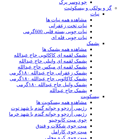
جو دوسر پرک
گز و پولکی و بیسکوئیت
نبات
مشاهده همه نبات ها
نبات تخت زعفرانی
نبات چوبی بسته قلبی 600گرمی
نبات چوبی فله ای
پشمک
مشاهده همه پشمک ها
پشمک لقمه ای کاکائویی حاج عبدالله
پشمک لقمه ای وانیلی حاج عبدالله
پشمک لقمه ای میکس حاج عبدالله
پشمک زعفرانی حاج عبدالله ۱۸۰گرمی
پشمک کاکائویی حاج عبدالله ۱۸۰گرمی
پشمک وانیل حاج عبدالله ۱۸۰گرمی
پشمک حاج عبدالله
بیسکویت
مشاهده همه بیسکویت ها
رژیمی آردجو و جوانه گندم با شهد توت
رژیمی آردجو و جوانه گندم با شهد خرما
جوی میت کاپوچینو
میت جوی شکلات و فندق
میت جوی کارامل
میت جوی کره محلی