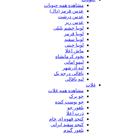
مشاهده همه حبوبات
عدس قرمز (دال)
عدس درشت
عدس ریز
لوبیا چشم بلبلی
لوبیا قرمز
لوبیا سفید
لوبیا چیتی
ماش اعلا
نخود کرمانشاه
لیمو امانی
لپه آذرشهر
باقالی درجه یک
لپه باقالی
غلات
مشاهده همه غلات
جو پرک
جو پوست کنده
بلغور جو
ذرت اعلا
کنجد قهوه ای خام
کنجد سفید ایرانی
بلغور گندم