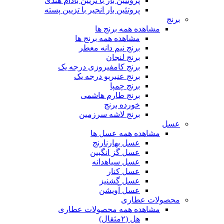
پروتئین بار با تزیین بادام هندی
پروتئین بار انجیر با تزیین پسته
برنج
مشاهده همه برنج ها
مشاهده همه برنج ها
برنج نیم دانه معطر
برنج لنجان
برنج کامفیروزی درجه یک
برنج عنبربو درجه یک
برنج چمپا
برنج طارم هاشمی
خورده برنج
برنج لاشه سرزمین
عسل
مشاهده همه عسل ها
عسل بهارنارنج
عسل گز انگبین
عسل سیاهدانه
عسل کنار
عسل گشنیز
عسل آویشن
محصولات عطاری
مشاهده همه محصولات عطاری
هل (۲مثقال)