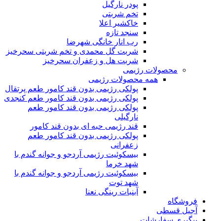
پودر نارگیل
تخم شربتی
خاکشیر اعلا
سنجد تازه
رب انار خانگی شهرضا
شربت گل محمدی و تخم شربتی سحرخیز
شربت هل و زعفران سحرخیز
محصولات رژیمی
همه محصولات رژیمی
پولکی رژیمی بدون قند کامور طعم پرتقال
پولکی رژیمی بدون قند کامور طعم کنجدی
پولکی رژیمی بدون قند کامور طعم
نارگیلی
قند رژیمی حبه ای بدون قند کامور
پولکی رژیمی بدون قند کامور طعم
زعفرانی
بيسکوئيت رژیمی آردجو و جوانه گندم با
شهد خرما
بيسکوئيت رژیمی آردجو و جوانه گندم با
شهد توت
آبنبات رینگی نعنا
فروشگاه
آجیل قسطی
پیگیری سفارشات