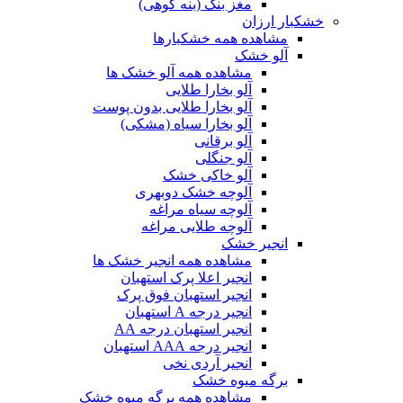
مغز بنک (بنه کوهی)
خشکبار ارزان
مشاهده همه خشکبارها
آلو خشک
مشاهده همه آلو خشک ها
آلو بخارا طلایی
آلو بخارا طلایی بدون پوست
آلو بخارا سیاه (مشکی)
آلو برقانی
آلو جنگلی
آلو خاکی خشک
آلوچه خشک دوبهری
آلوچه سیاه مراغه
آلوچه طلایی مراغه
انجیر خشک
مشاهده همه انجیر خشک ها
انجیر اعلا پرک استهبان
انجیر استهبان فوق پرک
انجیر درجه A استهبان
انجیر استهبان درجه AA
انجیر درجه AAA استهبان
انجیر آردی نخی
برگه میوه خشک
مشاهده همه برگه میوه خشک