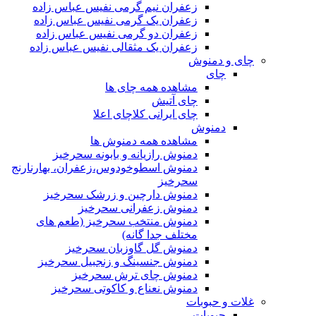
زعفران نیم گرمی نفیس عباس زاده
زعفران یک گرمی نفیس عباس زاده
زعفران دو گرمی نفیس عباس زاده
زعفران یک مثقالی نفیس عباس زاده
چای و دمنوش
چای
مشاهده همه چای ها
چای آتیش
چای ایرانی کلاچای اعلا
دمنوش
مشاهده همه دمنوش ها
دمنوش رازیانه و بابونه سحرخیز
دمنوش اسطوخودوس،زعفران، بهارنارنج
سحرخیز
دمنوش دارچین و زرشک سحرخیز
دمنوش زعفرانی سحرخیز
دمنوش منتخب سحرخیز (طعم های
مختلف جدا گانه)
دمنوش گل گاوزبان سحرخیز
دمنوش جنسینگ و زنجبیل سحرخیز
دمنوش چای ترش سحرخیز
دمنوش نعناع و کاکوتی سحرخیز
غلات و حبوبات
حبوبات