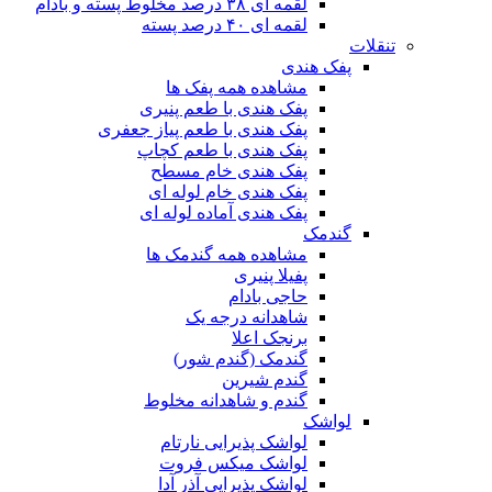
لقمه ای ۳۸ درصد مخلوط پسته و بادام
لقمه ای ۴۰ درصد پسته
تنقلات
پفک هندی
مشاهده همه پفک ها
پفک هندی با طعم پنیری
پفک هندی با طعم پیاز جعفری
پفک هندی با طعم کچاپ
پفک هندی خام مسطح
پفک هندی خام لوله ای
پفک هندی آماده لوله ای
گندمک
مشاهده همه گندمک ها
پفیلا پنیری
حاجی بادام
شاهدانه درجه یک
برنجک اعلا
گندمک (گندم شور)
گندم شیرین
گندم و شاهدانه مخلوط
لواشک
لواشک پذیرایی نارتام
لواشک میکس فروت
لواشک پذیرایی آذر آدا