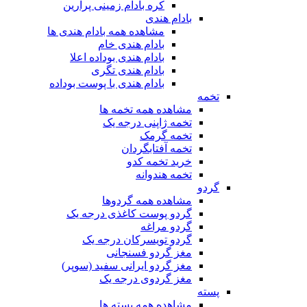
کره بادام زمینی پرارین
بادام هندی
مشاهده همه بادام هندی ها
بادام هندی خام
بادام هندی بوداده اعلا
بادام هندی تگری
بادام هندی با پوست بوداده
تخمه
مشاهده همه تخمه ها
تخمه ژاپنی درجه یک
تخمه گرمک
تخمه آفتابگردان
خرید تخمه کدو
تخمه هندوانه
گردو
مشاهده همه گردوها
گردو پوست کاغذی درجه یک
گردو مراغه
گردو تویسرکان درجه یک
مغز گردو فسنجانی
مغز گردو ایرانی سفید (سوپر)
مغز گردوی درجه یک
پسته
مشاهده همه پسته ها