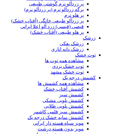
پر زردآلو نرم گوشتی طبیعی
برگه زردآلو نرم (پر زردآلو نرم)
پر هلو نرم
پر زردآلو طبیعی خانگی (آفتاب خشک)
قیصی (قیسی) زرد آلو اعلا ایرانی
پر هلو طبیعی (آفتاب خشک)
زرشک
زرشک پفکی
زرشک دانه اناری
توت خشک
مشاهده همه توت ها
توت خشک یزدی
توت خشک مشهد
کشمش درجه یک
مشاهده همه کشمش ها
کشمش آفتاب خشک
کشمش سبز
کشمش پلویی مشکی
کشمش پلویی طلایی
کشمش سبز قلمی کاشمر
کشمش سایه خشک درجه یک
مویز سیاه هسته دار ایرانی
مویز بدون هسته درشت