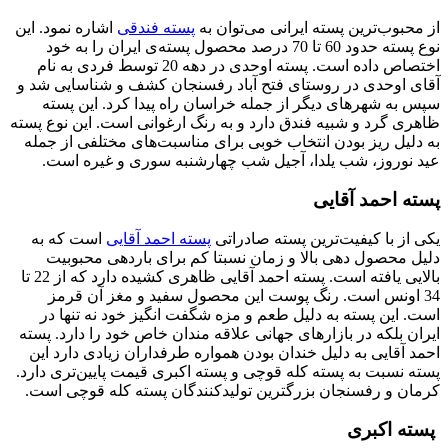
از محبوب‌ترین پسته ایرانی می‌توان به
پسته فندقی
اشاره نمود. این
نوع پسته حدود 60 تا 70 درصد محصول پسته‌ی ایران را به خود
اختصاص داده است. پسته اوحدی در دهه 20 توسط فردی به نام
آقای اوحدی در روستای فتح آباد رفسنجان کشف و شناسایی شد و
سپس به شهرهای دیگر از جمله خراسان راه پیدا کرد. این پسته
ظاهری گرد و شبیه فندق دارد و به رنگ ارغوانی است. این نوع پسته
به دلیل ریز بودن انتخاب خوبی برای مناسبت‌‌های مختلفی از جمله
عید نوروز، شب یلدا، آجیل شب چهارشنبه سوری و غیره است.
پسته احمد آقایی
یکی از با کیفیت‌ترین پسته صادراتی
پسته احمد آقایی
است که به
دلیل محصول دهی بالا و زمان نسبتا کم برای باردهی محبوبیت
بالایی یافته است. پسته احمد آقایی ظاهری کشیده دارد که از 22 تا
34 اونس است. رنگ پوست این محصول سفید و مغز آن قرمز
است. این پسته به دلیل طعم و مزه شگفت انگیز خود نه تنها در
ایران بلکه در بازارهای جهانی علاقه مندان خاص خود را دارد. پسته
احمد آقایی به دلیل خندان بودن همواره طرفداران زیادی دارد این
پسته نسبت به پسته کله قوچی و پسته اکبری قیمت پایین‌تری دارد.
کرمان و رفسنجان بزرگترین تولیدکنندگان پسته کله قوچی است.
پسته اکبری