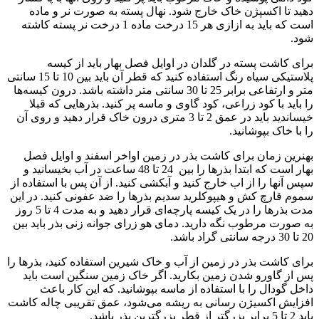
دهید تا اکسپژن خاک خارج شود. نهال پسته به صورت نر و ماده
است که باید به ازازی هر 15 درخت ماده 1 درخت نر پسته کاشته
شود.
برای کاشت پسته در گلدان در اوایل فصل بهار باید از کیسه
پلاستیکی سیاه رنگ استفاده کنید که قطر آن باید بین 10 تا 15 سانتی
متر و ارتفاعی برابر 25 تا 30 سانتی متر داشته باشد. درون کیسه‌ها
را باید با کود زراعی، کود گاوی و ماسه پر کنید. بذرهایی که قبلا
خیساندید باید در عمق 2 تا 3 متری درون خاک قرار دهید و روی آن
را با خاک بپوشانید.
بهنرین زمان برای کاشت بذر در زمین اواخر اسفند و اوایل فصل
بهار است که ابتدا بذرها را بین 24 تا 48 ساعت در آب بخیسانید و
سپس آنها را از اب خارج کنید و آبکشی کنید. از آن پس با استفاده از
سموم قارچ کش و هیپوکلرید سدیم بذرها را ضد عفونی کنید. در این
مدت بذرها را در یک کیسه پارچه‌ای قرار دهید و به مدت 4 تا 5 روز
به صورت مرطوب نگه دارید. دمای هو زرای جوانه زنی بذر باید بین
20 تا 30 درجه سانتی گراد باشد.
برای کاشت بذر در زمین از آب و خاک شیرین استفاده کنید، بذرها را
پس از گاورو شدن زمین بکارید. اگر خاک زمین سنگین است باید
داخل گودال را با استفاده از ماسه بپوشانید. که این کار باعث
افزایش اکسیژن رسانی به ریشه می‌شود، عمق تقریبی چاله کاشت
باید 2 تا 5 برابر بزرگتر از قطر بزرگترین بذر باشد.