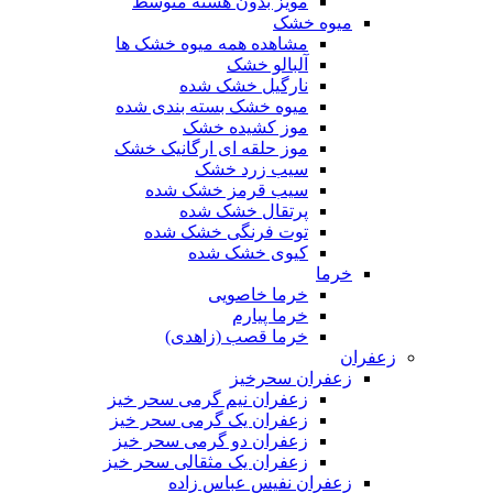
مویز بدون هسته متوسط
میوه خشک
مشاهده همه میوه خشک ها
آلبالو خشک
نارگیل خشک شده
میوه خشک بسته بندی شده
موز کشیده خشک
موز حلقه ای ارگانیک خشک
سیب زرد خشک
سیب قرمز خشک شده
پرتقال خشک شده
توت فرنگی خشک شده
کیوی خشک شده
خرما
خرما خاصویی
خرما پیارم
خرما قصب (زاهدی)
زعفران
زعفران سحرخیز
زعفران نیم گرمی سحر خیز
زعفران یک گرمی سحر خیز
زعفران دو گرمی سحر خیز
زعفران یک مثقالی سحر خیز
زعفران نفیس عباس زاده