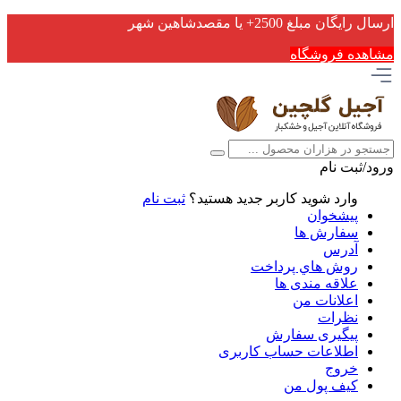
ارسال رایگان مبلغ 2500+ یا مقصدشاهین شهر
مشاهده فروشگاه
ورود/ثبت نام
وارد شوید
کاربر جدید هستید؟
ثبت نام
پیشخوان
سفارش ها
آدرس
روش هاي پرداخت
علاقه مندی ها
اعلانات من
نظرات
پیگیری سفارش
اطلاعات حساب كاربری
خروج
کیف پول من