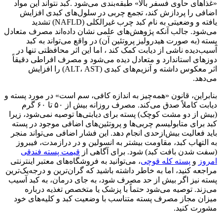
«غذاهای حاوی فسفر بالا» طبقه‌بندی می‌شود .کبد نتواند این مواد
اضافی را پردازش کند، تجمع چربی در سلول‌های کبدی افزایش
یافته و وضعیتی به نام کبد چرب غیرالکلی (NAFLD) تشدید
می‌شود. جالب آنکه پژوهش‌های علمی نشان داده‌اند مصرف متعادل
پسته (به صورت هیدرولیز پروتئین آن) در واقع می‌تواند به کبد
آسیب‌دیده ناشی از دیابت کمک کند ، اما این اثر محافظتی تنها در
دوزهای استاندارد و متعادل دیده می‌شود و مصرف افراطی دقیقاً
اثر معکوس داشته و آنزیم‌های کبدی (ALT، AST) را افزایش
می‌دهد.
بنابراین، قانون «همه‌چیز به اندازه کافی، سم است» در مورد پسته و
دیابت کاملاً صدق می‌کند. مصرف روزانه بیش از ۵۰ تا ۶۰ گرم
(بیش از دو مشت کوچک) پسته برای دیابتی‌ها توصیه نمی‌شود، زیرا
کبد برای متابولیسم چربی‌ها و پروتئین‌های اضافی موجود در پسته
باید فعالیت بیش‌ازحدی انجام دهد. این فشار اضافی می‌تواند منجر
به التهاب کبد، مقاومت بیشتر به انسولین و در درازمدت، فیبروز
(سفت شدن بافت کبد) شود. برای آگاهی از
قیمت پسته فندقی
امروز
و
پسته کله قوچی
، می‌توانید به فروشگاه‌های معتبر اینترنتی
مراجعه کنید، اما به خاطر داشته باشید که گران‌ترین و درجه‌یک‌ترین
پسته نیز اگر بیش از حد مصرف شود، به جای درمان، به کبد آسیب
می‌زند. توصیه می‌شود حتماً با پزشک یا متخصص تغذیه درباره
میزان مجاز مصرف پسته متناسب با وضعیت کبد و کلیه‌های خود
مشورت کنید.