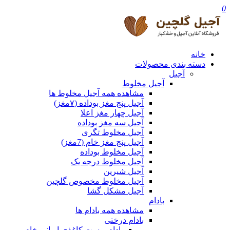
0
خانه
دسته بندی محصولات
آجیل
آجیل مخلوط
مشاهده همه آجیل مخلوط ها
آجیل پنج مغز بوداده (۷مغز)
آجیل چهار مغز اعلا
آجیل سه مغز بوداده
آجیل مخلوط تگری
آجیل پنج مغز خام (7مغز)
آجیل مخلوط بوداده
آجیل مخلوط درجه یک
آجیل شیرین
آجیل مخلوط مخصوص گلچین
آجیل مشکل گشا
بادام
مشاهده همه بادام ها
بادام درختی
بادام پوست کاغذی ایرانی خام