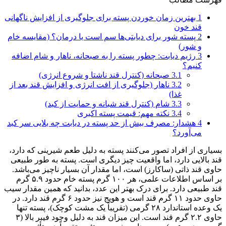
1
بهترین زمان خوردن پسته برای جلوگیری از افزایش ناگهانی
قند خون
2
پسته شور برای دیابتی‌ها سم است یا درمان؟ (مقایسه خام
و شور)
3
رژیم دیابت: چطور پسته را به صبحانه، ناهار و شام اضافه
کنیم؟
3.1
صبحانه (کنترل قند ناشتا و شروع انرژی)
3.2
ناهار (جلوگیری از افت انرژی و افزایش قند بعد از
غذا)
3.3
شام (کنترل قند شبانه و حمایت از کبد)
3.4
نکته مهم: قیمت پسته اکبری
4
هشدار: مصرف بیش از حد پسته در دیابت چه بلایی سر کبد
می‌آورد؟
بسیاری از افراد تصور می‌کنند پسته به دلیل طعم شیرینی که دارد،
قند بالایی دارد، اما واقعیت چیز دیگری است. پسته به طور طبیعی
حاوی قند ذاتی (ساکارز) است، اما مقدار آن بسیار ناچیز می‌باشد.
بر اساس اطلاعات علمی، هر ۱۰۰ گرم پسته خام حدود ۵.۹ گرم
قند طبیعی دارد. برای درک بهتر این عدد، بدانید که همین مقدار سیب
حاوی حدود ۱۱ گرم قند است و هویج نیز حدود ۶ گرم قند دارد. در
یک وعده استاندارد ۲۸ گرمی (تقریباً یک مشت کوچک)، پسته تنها
حاوی ۲.۲ گرم قند است. این میزان قند به دلیل وجود فیبر بالا (۳