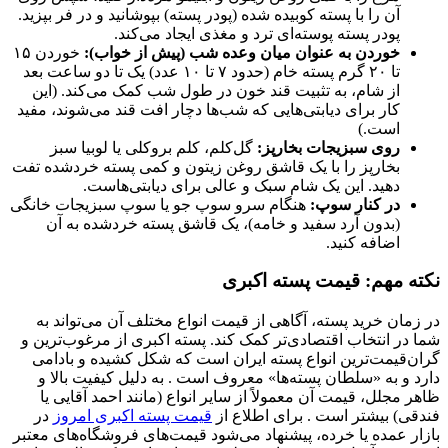
آن را با پسته کوبیده شده (پودر پسته) بپوشانید و در فر بپزید.
پودر پسته پوسته‌ای ترد و مغذی ایجاد می‌کند.
خوردن به عنوان میان وعده شب (پیش از خواب):
خوردن ۱۵
تا ۲۰ گرم پسته خام (حدود ۷ تا ۱۰ عدد) یک تا دو ساعت بعد
از شام، به تثبیت قند خون در طول شب کمک می‌کند. (این
کار برای دیابتی‌هایی که شب‌ها دچار افت قند می‌شوند، مفید
است.)
روی سبزیجات بخارپز:
گل‌کلم، کلم بروکلی یا لوبیا سبز
بخارپز را با یک قاشق روغن زیتون و کمی پسته خردشده تفت
دهید. این یک شام سبک و عالی برای دیابتی‌هاست.
در کنار سوپ:
هنگام سرو سوپ جو یا سوپ سبزیجات خانگی
(بدون آرد سفید و خامه)، یک قاشق پسته خردشده به آن
اضافه کنید.
نکته مهم: قیمت پسته اکبری
در زمان خرید پسته، آگاهی از قیمت انواع مختلف آن می‌تواند به
شما در انتخاب اقتصادی‌تر کمک کند. پسته اکبری از مرغوب‌ترین و
گران‌قیمت‌ترین انواع پسته ایران است که شکل کشیده و بادامی
دارد و به «سلطان پسته‌ها» معروف است . به دلیل کیفیت بالا و
ظاهر مجلل، قیمت آن معمولاً از سایر انواع (مانند احمد آقایی یا
فندقی) بیشتر است . برای اطلاع از
قیمت پسته اکبری امروز
در
بازار عمده یا خرده، پیشنهاد می‌شود قیمت‌های فروشگاه‌های معتبر