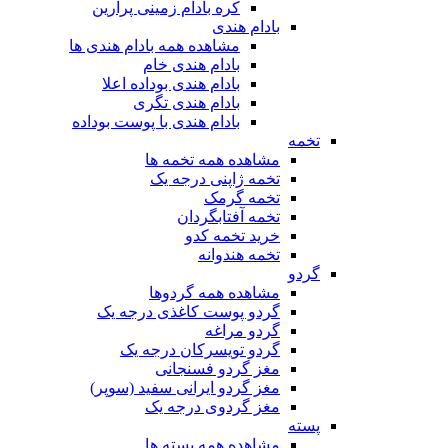
کره بادام زمینی پرارین
بادام هندی
مشاهده همه بادام هندی ها
بادام هندی خام
بادام هندی بوداده اعلا
بادام هندی تگری
بادام هندی با پوست بوداده
تخمه
مشاهده همه تخمه ها
تخمه ژاپنی درجه یک
تخمه گرمک
تخمه آفتابگردان
خرید تخمه کدو
تخمه هندوانه
گردو
مشاهده همه گردوها
گردو پوست کاغذی درجه یک
گردو مراغه
گردو تویسرکان درجه یک
مغز گردو فسنجانی
مغز گردو ایرانی سفید (سوپر)
مغز گردوی درجه یک
پسته
مشاهده همه پسته ها