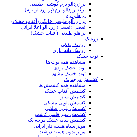
پر زردآلو نرم گوشتی طبیعی
برگه زردآلو نرم (پر زردآلو نرم)
پر هلو نرم
پر زردآلو طبیعی خانگی (آفتاب خشک)
قیصی (قیسی) زرد آلو اعلا ایرانی
پر هلو طبیعی (آفتاب خشک)
زرشک
زرشک پفکی
زرشک دانه اناری
توت خشک
مشاهده همه توت ها
توت خشک یزدی
توت خشک مشهد
کشمش درجه یک
مشاهده همه کشمش ها
کشمش آفتاب خشک
کشمش سبز
کشمش پلویی مشکی
کشمش پلویی طلایی
کشمش سبز قلمی کاشمر
کشمش سایه خشک درجه یک
مویز سیاه هسته دار ایرانی
مویز بدون هسته درشت