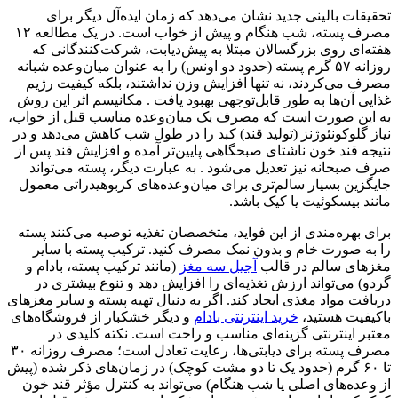
تحقیقات بالینی جدید نشان می‌دهد که زمان ایده‌آل دیگر برای
مصرف پسته، شب هنگام و پیش از خواب است. در یک مطالعه ۱۲
هفته‌ای روی بزرگسالان مبتلا به پیش‌دیابت، شرکت‌کنندگانی که
روزانه ۵۷ گرم پسته (حدود دو اونس) را به عنوان میان‌وعده شبانه
مصرف می‌کردند، نه تنها افزایش وزن نداشتند، بلکه کیفیت رژیم
غذایی آن‌ها به طور قابل‌توجهی بهبود یافت . مکانیسم اثر این روش
به این صورت است که مصرف یک میان‌وعده مناسب قبل از خواب،
نیاز گلوکونئوژنز (تولید قند) کبد را در طول شب کاهش می‌دهد و در
نتیجه قند خون ناشتای صبحگاهی پایین‌تر آمده و افزایش قند پس از
صرف صبحانه نیز تعدیل می‌شود . به عبارت دیگر، پسته می‌تواند
جایگزین بسیار سالم‌تری برای میان‌وعده‌های کربوهیدراتی معمول
مانند بیسکوئیت یا کیک باشد.
برای بهره‌مندی از این فواید، متخصصان تغذیه توصیه می‌کنند پسته
را به صورت خام و بدون نمک مصرف کنید. ترکیب پسته با سایر
مغزهای سالم در قالب
آجیل سه مغز
(مانند ترکیب پسته، بادام و
گردو) می‌تواند ارزش تغذیه‌ای را افزایش دهد و تنوع بیشتری در
دریافت مواد مغذی ایجاد کند. اگر به دنبال تهیه پسته و سایر مغزهای
باکیفیت هستید،
خرید اینترنتی بادام
و دیگر خشکبار از فروشگاه‌های
معتبر اینترنتی گزینه‌ای مناسب و راحت است. نکته کلیدی در
مصرف پسته برای دیابتی‌ها، رعایت تعادل است؛ مصرف روزانه ۳۰
تا ۶۰ گرم (حدود یک تا دو مشت کوچک) در زمان‌های ذکر شده (پیش
از وعده‌های اصلی یا شب هنگام) می‌تواند به کنترل مؤثر قند خون