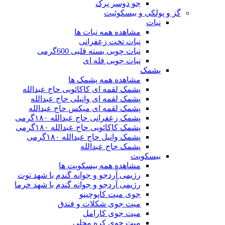
جو دوسر پرک
گز و پولکی و بیسکوئیت
نبات
مشاهده همه نبات ها
نبات تخت زعفرانی
نبات چوبی بسته قلبی 600گرمی
نبات چوبی فله ای
پشمک
مشاهده همه پشمک ها
پشمک لقمه ای کاکائویی حاج عبدالله
پشمک لقمه ای وانیلی حاج عبدالله
پشمک لقمه ای میکس حاج عبدالله
پشمک زعفرانی حاج عبدالله ۱۸۰گرمی
پشمک کاکائویی حاج عبدالله ۱۸۰گرمی
پشمک وانیل حاج عبدالله ۱۸۰گرمی
پشمک حاج عبدالله
بیسکویت
مشاهده همه بیسکویت ها
رژیمی آردجو و جوانه گندم با شهد توت
رژیمی آردجو و جوانه گندم با شهد خرما
جوی میت کاپوچینو
میت جوی شکلات و فندق
میت جوی کارامل
میت جوی کره محلی