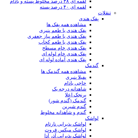
لقمه ای ۳۸ درصد مخلوط پسته و بادام
لقمه ای ۴۰ درصد پسته
تنقلات
پفک هندی
مشاهده همه پفک ها
پفک هندی با طعم پنیری
پفک هندی با طعم پیاز جعفری
پفک هندی با طعم کچاپ
پفک هندی خام مسطح
پفک هندی خام لوله ای
پفک هندی آماده لوله ای
گندمک
مشاهده همه گندمک ها
پفیلا پنیری
حاجی بادام
شاهدانه درجه یک
برنجک اعلا
گندمک (گندم شور)
گندم شیرین
گندم و شاهدانه مخلوط
لواشک
لواشک پذیرایی نارتام
لواشک میکس فروت
لواشک پذیرایی آذر آدا