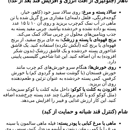
ناهار (جلوگیری از افت انرژی و افزایش قند بعد از غذا)
سالاد پسته و مرغ:
روی سالاد سبز خود (کاهو، خیار،
گوجه‌فرنگی، فلفل دلمه‌ای) مقداری مرغ گریل شده یا تن
ماهی در آب نمک کم‌چرب بریزید و روی آن ۱۰ تا ۱۵ عدد
پسته بو داده نشده و خردشده بپاشید. چربی مفید پسته به
جذب ویتامین‌های محلول در چربی سالاد کمک می‌کند.
برنج قهوه‌ای با پسته و زرشک:
به جای برنج سفید، از برنج
قهوه‌ای یا برنج کته (آبکش نکرده) استفاده کنید. یک قاشق
غذاخوری پسته خردشده و یک قاشق زرشک (بدون شکر
افزوده) به آن اضافه کنید. این غذا شاخص گلیسمی پایینی
دارد.
روی خورش‌ها:
هنگام سرو خورش‌های کم چرب مانند
خورش فسنجان (با گوشت سفید و گردوی کم) یا خورش
کرفس، کمی پسته خردشده به عنوان تزئین و طعم‌دهنده
روی آن بریزید.
افزودن به کتلت یا کوکو:
داخل مایه کتلت یا کوکو سبزیجات
(مثل کوکو کدو یا کلم بروکلی) چند عدد پسته چرخ‌شده اضافه
کنید. این کار ارزش غذایی و فیبر را افزایش می‌دهد.
شام (کنترل قند شبانه و حمایت از کبد)
ماهی یا مرغ کبابی با پودر پسته:
فیله ماهی سالمون یا سینه
مرغ را با کمی روغن زیتون و آبلیمو مزه‌دار کنید، سپس روی