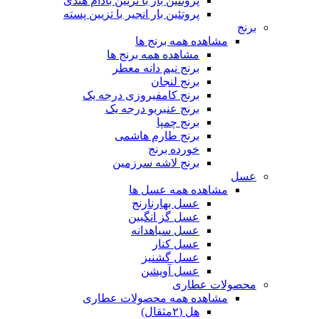
پروتئین بار با تزیین بادام هندی
پروتئین بار انجیر با تزیین پسته
برنج
مشاهده همه برنج ها
مشاهده همه برنج ها
برنج نیم دانه معطر
برنج لنجان
برنج کامفیروزی درجه یک
برنج عنبربو درجه یک
برنج چمپا
برنج طارم هاشمی
خورده برنج
برنج لاشه سرزمین
عسل
مشاهده همه عسل ها
عسل بهارنارنج
عسل گز انگبین
عسل سیاهدانه
عسل کنار
عسل گشنیز
عسل آویشن
محصولات عطاری
مشاهده همه محصولات عطاری
هل (۲مثقال)