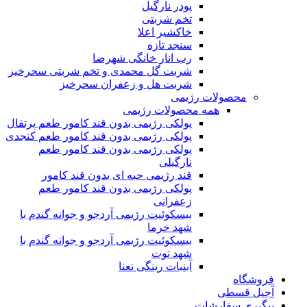
پودر نارگیل
تخم شربتی
خاکشیر اعلا
سنجد تازه
رب انار خانگی شهرضا
شربت گل محمدی و تخم شربتی سحرخیز
شربت هل و زعفران سحرخیز
محصولات رژیمی
همه محصولات رژیمی
پولکی رژیمی بدون قند کامور طعم پرتقال
پولکی رژیمی بدون قند کامور طعم کنجدی
پولکی رژیمی بدون قند کامور طعم
نارگیلی
قند رژیمی حبه ای بدون قند کامور
پولکی رژیمی بدون قند کامور طعم
زعفرانی
بيسکوئيت رژیمی آردجو و جوانه گندم با
شهد خرما
بيسکوئيت رژیمی آردجو و جوانه گندم با
شهد توت
آبنبات رینگی نعنا
فروشگاه
آجیل قسطی
پیگیری سفارشات