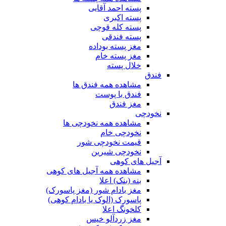
پسته احمد آقایی
پسته اکبری
پسته کله قوچی
پسته فندقی
مغز پسته بوداده
مغز پسته خام
خلال پسته
فندق
مشاهده همه فندق ها
فندق با پوست
مغز فندق
نخودچی
مشاهده همه نخودچی ها
نخودچی خام
قیمت نخودچی شور
نخودچی شیرین
آجیل های کوهی
مشاهده همه آجیل های کوهی
بنه (بنک) اعلا
مغز بادام شور (مغز پاسورک)
پاسورک (الوک یا بادام کوهی)
کلخونگ اعلا
مغز زردآلو خیس