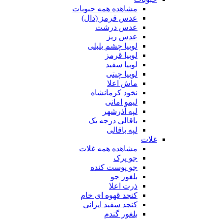
مشاهده همه حبوبات
عدس قرمز (دال)
عدس درشت
عدس ریز
لوبیا چشم بلبلی
لوبیا قرمز
لوبیا سفید
لوبیا چیتی
ماش اعلا
نخود کرمانشاه
لیمو امانی
لپه آذرشهر
باقالی درجه یک
لپه باقالی
غلات
مشاهده همه غلات
جو پرک
جو پوست کنده
بلغور جو
ذرت اعلا
کنجد قهوه ای خام
کنجد سفید ایرانی
بلغور گندم