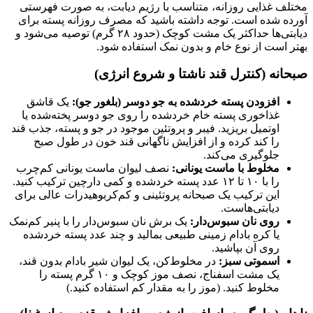
مختلف غذایی روزانه، متناسب با رژیم دیابت، به صورت فهرستی
آورده شده است. توجه داشته باشید که مصرف روزانه پسته برای
دیابتی‌ها حداکثر یک مشت کوچک (حدود ۲۸ گرم) توصیه می‌شود و
بهتر است از نوع خام و بدون نمک استفاده شود.
صبحانه (کنترل قند ناشتا و شروع انرژی)
افزودن پسته خردشده به جو دوسر (بلغور جو):
یک قاشق
غذاخوری پسته خام خردشده را روی جو دوسر پخته‌شده یا
اوتمیل بریزید. فیبر و پروتئین موجود در جو و پسته، جذب قند
را کند کرده و از افزایش ناگهانی قند خون در طول صبح
جلوگیری می‌کند.
مخلوط با ماست یونانی:
نصف لیوان ماست یونانی کم‌چرب
را با ۱۰ تا ۱۲ عدد پسته خردشده و کمی دارچین ترکیب کنید.
این ترکیب یک صبحانه پروتئینی و کم‌کربوهیدرات عالی برای
دیابتی‌هاست.
روی نان سبوس‌دار:
یک برش نان سبوس‌دار را با پنیر کم‌نمک
یا کره بادام زمینی طبیعی بمالید و چند عدد پسته خردشده
روی آن بپاشید.
اسموتی سبز:
در مخلوط‌کن، یک لیوان شیر بادام بدون قند،
یک مشت اسفناج، نصف موز کوچک و ۱۰ گرم پسته را
مخلوط کنید. (موز را به مقدار کم استفاده کنید.)