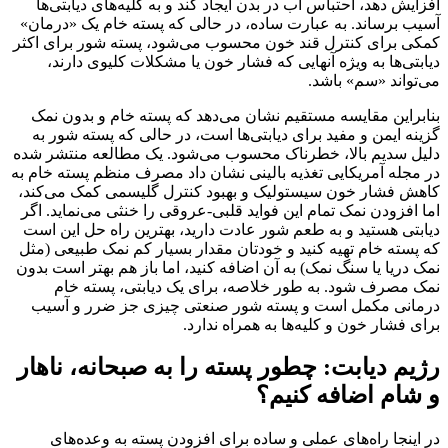
افزایش دهد، احتباس آب در بدن ایجاد کند و به کلیه‌های دیابتی‌ها
آسیب برساند. به عبارت ساده، در حالی که پسته خام یک «درمان»
کمکی برای کنترل قند خون محسوب می‌شود، پسته شور برای اکثر
دیابتی‌ها به ویژه آنهایی که فشار خون یا مشکلات کلیوی دارند،
می‌تواند «سم» باشد.
بنابراین مقایسه مستقیم نشان می‌دهد که پسته خام و بدون نمک
گزینه ایمن و مفید برای دیابتی‌ها است، در حالی که پسته شور به
دلیل سدیم بالا، خطرناک محسوب می‌شود. یک مطالعه منتشر شده
در مجله آمریکایی تغذیه بالینی نشان داد مصرف منظم پسته خام به
کاهش فشار خون سیستولیک و بهبود کنترل گلیسمی کمک می‌کند،
اما افزودن نمک تمام این فواید قلبی-عروقی را خنثی می‌نماید. اگر
دیابتی هستید و به طعم شور عادت دارید، بهترین راه حل این است
که پسته خام تهیه کنید و خودتان مقدار بسیار کم نمک طبیعی (مثل
نمک دریا یا سنگ نمک) به آن اضافه کنید، اما باز هم بهتر است بدون
نمک مصرف شود. به طور خلاصه، برای یک دیابتی، پسته خام
درمانی مکمل است و پسته شور صنعتی چیزی جز ضرر و آسیب
برای فشار خون و کلیه‌ها به همراه ندارد.
رژیم دیابت: چطور پسته را به صبحانه، ناهار
و شام اضافه کنیم؟
در اینجا راه‌های عملی و ساده برای افزودن پسته به وعده‌های