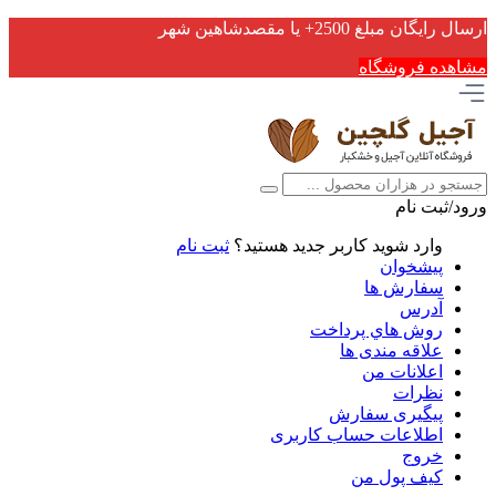
ارسال رایگان مبلغ 2500+ یا مقصدشاهین شهر
مشاهده فروشگاه
ورود/ثبت نام
وارد شوید
کاربر جدید هستید؟
ثبت نام
پیشخوان
سفارش ها
آدرس
روش هاي پرداخت
علاقه مندی ها
اعلانات من
نظرات
پیگیری سفارش
اطلاعات حساب كاربری
خروج
کیف پول من