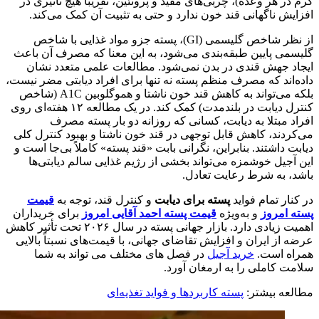
گرم در هر وعده)، چربی‌های مفید و پروتئین، تقریباً هیچ تأثیری در
افزایش ناگهانی قند خون ندارد و حتی به تثبیت آن کمک می‌کند.
از نظر شاخص گلیسمی (GI)، پسته جزو مواد غذایی با شاخص
گلیسمی پایین طبقه‌بندی می‌شود، به این معنا که مصرف آن باعث
ایجاد جهش قندی در بدن نمی‌شود. مطالعات علمی متعدد نشان
داده‌اند که مصرف منظم پسته نه تنها برای افراد دیابتی مضر نیست،
بلکه می‌تواند به کاهش قند خون ناشتا و هموگلوبین A1C (شاخص
کنترل دیابت در بلندمدت) کمک کند. در یک مطالعه ۱۲ هفته‌ای روی
افراد مبتلا به دیابت، کسانی که روزانه دو بار پسته مصرف
می‌کردند، کاهش قابل توجهی در قند خون ناشتا و بهبود کنترل کلی
دیابت داشتند. بنابراین، نگرانی بابت «قند پسته» کاملاً بی‌جا است و
این آجیل خوشمزه می‌تواند بخشی از رژیم غذایی سالم دیابتی‌ها
باشد، به شرط رعایت تعادل.
در کنار تمام فواید
پسته برای دیابت
و کنترل قند، توجه به
قیمت
پسته امروز
و به‌ویژه
قیمت پسته احمد آقایی امروز
برای خریداران
اهمیت زیادی دارد. بازار جهانی پسته در سال ۲۰۲۶ تحت تأثیر کاهش
عرضه از ایران و افزایش تقاضای جهانی، با قیمت‌های نسبتاً بالایی
همراه است.
خرید آجیل
در فصل های مختلف می تواند به شما
سلامت کاملی را به ارمغان آورد.
مطالعه بیشتر:
پسته کاربردها و فواید تغذیه‌ای