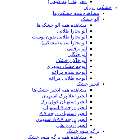
مغز بنک (بنه کوهی)
خشکبار ارزان
مشاهده همه خشکبارها
آلو خشک
مشاهده همه آلو خشک ها
آلو بخارا طلایی
آلو بخارا طلایی بدون پوست
آلو بخارا سیاه (مشکی)
آلو برقانی
آلو جنگلی
آلو خاکی خشک
آلوچه خشک دوبهری
آلوچه سیاه مراغه
آلوچه طلایی مراغه
انجیر خشک
مشاهده همه انجیر خشک ها
انجیر اعلا پرک استهبان
انجیر استهبان فوق پرک
انجیر درجه A استهبان
انجیر استهبان درجه AA
انجیر درجه AAA استهبان
انجیر آردی نخی
برگه میوه خشک
مشاهده همه برگه میوه خشک