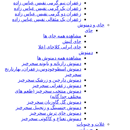
زعفران نیم گرمی نفیس عباس زاده
زعفران یک گرمی نفیس عباس زاده
زعفران دو گرمی نفیس عباس زاده
زعفران یک مثقالی نفیس عباس زاده
چای و دمنوش
چای
مشاهده همه چای ها
چای آتیش
چای ایرانی کلاچای اعلا
دمنوش
مشاهده همه دمنوش ها
دمنوش رازیانه و بابونه سحرخیز
دمنوش اسطوخودوس،زعفران، بهارنارنج
سحرخیز
دمنوش دارچین و زرشک سحرخیز
دمنوش زعفرانی سحرخیز
دمنوش منتخب سحرخیز (طعم های
مختلف جدا گانه)
دمنوش گل گاوزبان سحرخیز
دمنوش جنسینگ و زنجبیل سحرخیز
دمنوش چای ترش سحرخیز
دمنوش نعناع و کاکوتی سحرخیز
غلات و حبوبات
حبوبات