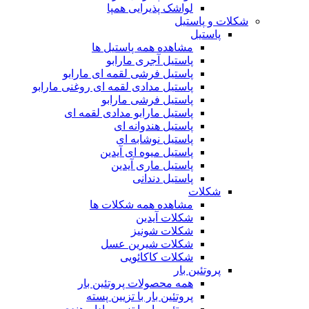
لواشک پذیرایی همپا
شکلات و پاستیل
پاستیل
مشاهده همه پاستیل ها
پاستیل آجری مارابو
پاستیل فرشی لقمه ای مارابو
پاستیل مدادی لقمه ای روغنی مارابو
پاستیل فرشی مارابو
پاستیل مارابو مدادی لقمه ای
پاستیل هندوانه ای
پاستیل نوشابه ای
پاستیل میوه ای آیدین
پاستیل ماری آیدین
پاستیل دندانی
شکلات
مشاهده همه شکلات ها
شکلات آیدین
شکلات شونیز
شکلات شیرین عسل
شکلات کاکائویی
پروتئین بار
همه محصولات پروتئین بار
پروتئین بار با تزیین پسته