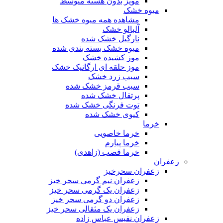
مویز بدون هسته متوسط
میوه خشک
مشاهده همه میوه خشک ها
آلبالو خشک
نارگیل خشک شده
میوه خشک بسته بندی شده
موز کشیده خشک
موز حلقه ای ارگانیک خشک
سیب زرد خشک
سیب قرمز خشک شده
پرتقال خشک شده
توت فرنگی خشک شده
کیوی خشک شده
خرما
خرما خاصویی
خرما پیارم
خرما قصب (زاهدی)
زعفران
زعفران سحرخیز
زعفران نیم گرمی سحر خیز
زعفران یک گرمی سحر خیز
زعفران دو گرمی سحر خیز
زعفران یک مثقالی سحر خیز
زعفران نفیس عباس زاده