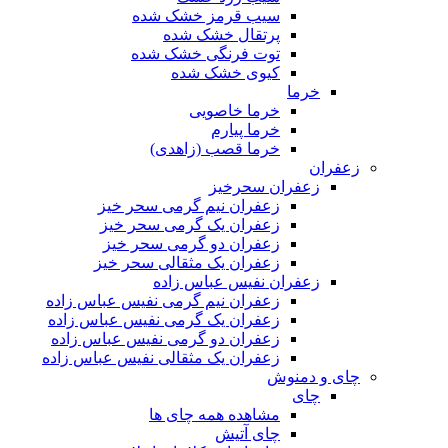
سیب قرمز خشک شده
پرتقال خشک شده
توت فرنگی خشک شده
کیوی خشک شده
خرما
خرما خاصویی
خرما پیارم
خرما قصب (زاهدی)
زعفران
زعفران سحرخیز
زعفران نیم گرمی سحر خیز
زعفران یک گرمی سحر خیز
زعفران دو گرمی سحر خیز
زعفران یک مثقالی سحر خیز
زعفران نفیس عباس زاده
زعفران نیم گرمی نفیس عباس زاده
زعفران یک گرمی نفیس عباس زاده
زعفران دو گرمی نفیس عباس زاده
زعفران یک مثقالی نفیس عباس زاده
چای و دمنوش
چای
مشاهده همه چای ها
چای آتیش