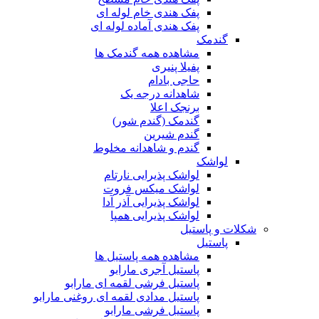
پفک هندی خام لوله ای
پفک هندی آماده لوله ای
گندمک
مشاهده همه گندمک ها
پفیلا پنیری
حاجی بادام
شاهدانه درجه یک
برنجک اعلا
گندمک (گندم شور)
گندم شیرین
گندم و شاهدانه مخلوط
لواشک
لواشک پذیرایی نارتام
لواشک میکس فروت
لواشک پذیرایی آذر آدا
لواشک پذیرایی همپا
شکلات و پاستیل
پاستیل
مشاهده همه پاستیل ها
پاستیل آجری مارابو
پاستیل فرشی لقمه ای مارابو
پاستیل مدادی لقمه ای روغنی مارابو
پاستیل فرشی مارابو