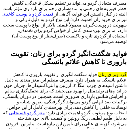
مصرف متعادل گردو می‌تواند در تنظیم سیکل قاعدگی، کاهش
خطر فیبروم‌های رحمی و آماده‌سازی رحم برای بارداری مؤثر باشد.
البته در کنار دانستن این فواید، آگاهی از
قیمت‌ گردو‌ با‌ پوست‌ کاغذی
نیز برای خریداران اهمیت دارد؛ این نوع گردو به دلیل نازکی و
سهولت در پوست‌گیری، معمولاً قیمتی بالاتر از انواع با پوست سخت
دارد، اما برای بهره‌مندی کامل از
خواص‌ گردو‌ برای‌ تخمدان
،
استفاده از گردوی تازه و باکیفیت (صرف‌نظر از نوع پوست آن)
توصیه می‌شود.
فواید شگفت‌انگیز گردو برای زنان: تقویت
باروری تا کاهش علائم یائسگی
گرد و‌برای‌ زنان
فواید شگفت‌انگیزی از تقویت باروری تا کاهش
علائم یائسگی به همراه دارد. مصرف منظم این مغز مغذی به دلیل
داشتن اسیدهای چرب امگا‑۳، آرژنین و آنتی‌اکسیدان‌ها، جریان خون
در اندام‌های تولیدمثل را بهبود می‌بخشد که برای تخمک‌گذاری سالم
و افزایش شانس بارداری ضروری است. همچنین در دوران یائسگی،
ترکیبات ضدالتهابی گردو می‌تواند گرگرفتگی، تعریق شبانه و
نوسانات خلقی را کاهش دهد. برای بهره‌مندی کامل از این خواص،
انتخاب نوع مرغوب گردو اهمیت زیادی دارد؛
مغز‌ گردو‌ فسنجانی
که
به دلیل طعم لطیف، رنگ روشن و کیفیت بالای خود شناخته
می‌شود، گزینه‌ای عالی برای تأمین این نیازهاست. بنابراین افزودن