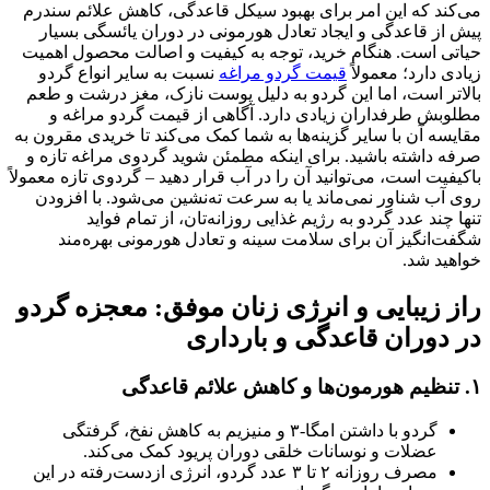
می‌کند که این امر برای بهبود سیکل قاعدگی، کاهش علائم سندرم
پیش از قاعدگی و ایجاد تعادل هورمونی در دوران یائسگی بسیار
حیاتی است. هنگام خرید، توجه به کیفیت و اصالت محصول اهمیت
زیادی دارد؛ معمولاً
قیمت‌ گردو‌ مراغه
نسبت به سایر انواع گردو
بالاتر است، اما این گردو به دلیل پوست نازک، مغز درشت و طعم
مطلوبش طرفداران زیادی دارد. آگاهی از قیمت‌ گردو‌ مراغه و
مقایسه آن با سایر گزینه‌ها به شما کمک می‌کند تا خریدی مقرون‌ به‌
صرفه داشته باشید. برای اینکه مطمئن شوید گردوی مراغه تازه و
باکیفیت است، می‌توانید آن را در آب قرار دهید – گردوی تازه معمولاً
روی آب شناور نمی‌ماند یا به سرعت ته‌نشین می‌شود. با افزودن
تنها چند عدد گردو به رژیم غذایی روزانه‌تان، از تمام فواید
شگفت‌انگیز آن برای سلامت سینه و تعادل هورمونی بهره‌مند
خواهید شد.
راز زیبایی و انرژی زنان موفق: معجزه گردو
در دوران قاعدگی و بارداری
۱. تنظیم هورمون‌ها و کاهش علائم قاعدگی
گردو با داشتن امگا‑۳ و منیزیم به کاهش نفخ، گرفتگی
عضلات و نوسانات خلقی دوران پریود کمک می‌کند.
مصرف روزانه ۲ تا ۳ عدد گردو، انرژی ازدست‌رفته در این