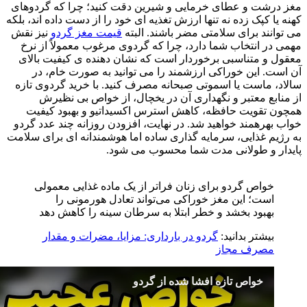
مغز درشت و عطای خرمایی و شیرین دقت کنید؛ چرا که گردوهای
کهنه یا کپک زده نه تنها ارزش تغذیه ای خود را از دست داده اند، بلکه
می توانند برای سلامتی مضر باشند. البته
قیمت مغز گردو
نیز نقش
مهمی در انتخاب شما دارد، چرا که گردوی مرغوب معمولاً از نرخ
معقول و متناسبی برخوردار است که نشان دهنده ی کیفیت بالای
آن است. این خوراکی ارزشمند را می توانید به صورت خام، در
سالاد، ماست یا اسموتی صبحانه مصرف کنید. با خرید گردوی تازه
از منابع معتبر و نگهداری آن در یخچال، از خواص بی نظیرش
همچون تقویت حافظه، کاهش استرس اکسیداتیو و بهبود کیفیت
خواب بهرهمند خواهید شد. در نهایت، افزودن روزانه چند عدد گردو
به رژیم غذایی، سرمایه گذاری ساده اما هوشمندانه ای برای سلامت
پایدار و طولانی مدت شما محسوب می شود.
خواص گردو برای زنان فراتر از یک ماده غذایی معمولی
است؛ این مغز خوراکی می‌تواند تعادل هورمونی را
بهبود بخشد و خطر ابتلا به سرطان سینه را کاهش دهد
بیشتر بدانید:
گردو در بارداری: مزایا، مضرات و مقدار
مصرف مجاز