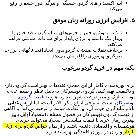
آنتی‌اکسیدان‌های گردو، خستگی و تیرگی دور چشم را رفع
می‌کند.
۵. افزایش انرژی روزانه زنان موفق
ترکیب پروتئین، فیبر و چربی‌های سالم گردو، قند خون را
پایدار نگه داشته و انرژی پایدار برای ساعات طولانی فراهم
می‌کند.
برخلاف تنقلات صنعتی، گردو بدون ایجاد افت ناگهانی انرژی،
تمرکز و بهره‌وری را افزایش می‌دهد.
نکته مهم در خرید گردو مرغوب
برای بهره‌مندی کامل از این معجزه تغذیه‌ای، بهتر است گردوی تازه
و باکیفیت تهیه کنید. گردوی تویسرکان به دلیل عطر و طعم عالی،
پوست نازک و مغز درشت شهرت دارد. هرچند
قیمت‌ گردوی‌
تویسرکان
نسبت به برخی انواع دیگر بالاتر است، اما ارزش غذایی
بالا و ماندگاری خوب آن، این تفاوت قیمت را توجیه می‌کند. با آگاهی
از قیمت‌ گردوی‌ تویسرکان در فصول مختلف (معمولاً اوایل پاییز
بهترین زمان خرید با قیمت مناسب‌تر است)، می‌توانید خریدی
هوشمندانه و اقتصادی داشته باشید و از تمام
خواص‌ گردو‌ برای‌ زنان‌
باردار
و زنان در دوران قاعدگی بهره‌مند شوید.