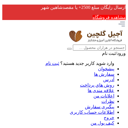
ارسال رایگان مبلغ 2500+ یا مقصدشاهین شهر
مشاهده فروشگاه
ورود/ثبت نام
وارد شوید
کاربر جدید هستید؟
ثبت نام
پیشخوان
سفارش ها
آدرس
روش هاي پرداخت
علاقه مندی ها
اعلانات من
نظرات
پیگیری سفارش
اطلاعات حساب كاربری
خروج
کیف پول من