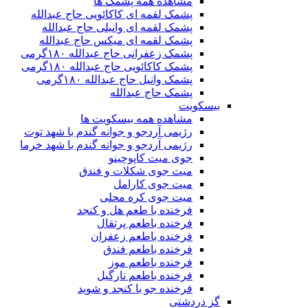
مشاهده همه پشمک ها
پشمک لقمه ای کاکائویی حاج عبدالله
پشمک لقمه ای وانیلی حاج عبدالله
پشمک لقمه ای میکس حاج عبدالله
پشمک زعفرانی حاج عبدالله ۱۸۰گرمی
پشمک کاکائویی حاج عبدالله ۱۸۰گرمی
پشمک وانیل حاج عبدالله ۱۸۰گرمی
پشمک حاج عبدالله
بیسکویت
مشاهده همه بیسکویت ها
رژیمی آردجو و جوانه گندم با شهد توت
رژیمی آردجو و جوانه گندم با شهد خرما
جوی میت کاپوچینو
میت جوی شکلات و فندق
میت جوی کارامل
میت جوی کره محلی
فرخنده با طعم هل و کنجد
فرخنده باطعم پرتقال
فرخنده باطعم زعفران
فرخنده باطعم فندق
فرخنده باطعم موز
فرخنده باطعم نارگیل
فرخنده جو با کنجد و شوید
گز دردشتی