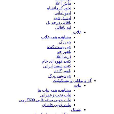
ماش اعلا
نخود کرمانشاه
لیمو امانی
لپه آذرشهر
باقالی درجه یک
لپه باقالی
غلات
مشاهده همه غلات
جو پرک
جو پوست کنده
بلغور جو
ذرت اعلا
کنجد قهوه ای خام
کنجد سفید ایرانی
بلغور گندم
جو دوسر پرک
گز و پولکی و بیسکوئیت
نبات
مشاهده همه نبات ها
نبات تخت زعفرانی
نبات چوبی بسته قلبی 600گرمی
نبات چوبی فله ای
پشمک