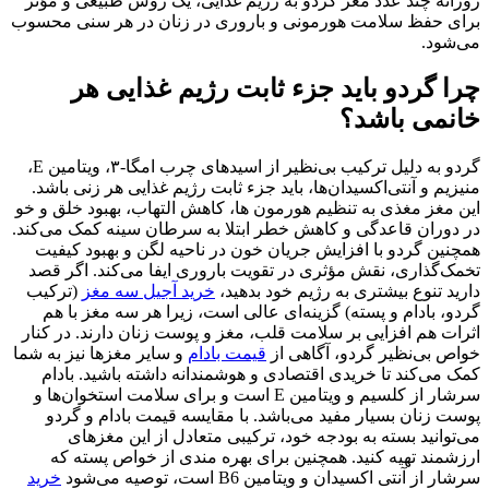
روزانه چند عدد مغز‌ گردو‌ به رژیم غذایی، یک روش طبیعی و مؤثر
برای حفظ سلامت هورمونی و باروری در زنان در هر سنی محسوب
می‌شود.
چرا گردو باید جزء ثابت رژیم غذایی هر
خانمی باشد؟
گردو به دلیل ترکیب بی‌نظیر از اسیدهای چرب امگا‑۳، ویتامین E،
منیزیم و آنتی‌اکسیدان‌ها، باید جزء ثابت رژیم غذایی هر زنی باشد.
این مغز مغذی به تنظیم هورمون‌ ها، کاهش التهاب، بهبود خلق‌ و خو
در دوران قاعدگی و کاهش خطر ابتلا به سرطان سینه کمک می‌کند.
همچنین گردو با افزایش جریان خون در ناحیه لگن و بهبود کیفیت
تخمک‌گذاری، نقش مؤثری در تقویت باروری ایفا می‌کند. اگر قصد
دارید تنوع بیشتری به رژیم خود بدهید،
خرید‌ آجیل‌ سه‌ مغز
(ترکیب
گردو، بادام و پسته) گزینه‌ای عالی است، زیرا هر سه مغز با هم
اثرات هم افزایی بر سلامت قلب، مغز و پوست زنان دارند. در کنار
خواص بی‌نظیر گردو، آگاهی از
قیمت‌ بادام
و سایر مغزها نیز به شما
کمک می‌کند تا خریدی اقتصادی و هوشمندانه داشته باشید. بادام
سرشار از کلسیم و ویتامین E است و برای سلامت استخوان‌ها و
پوست زنان بسیار مفید می‌باشد. با مقایسه قیمت‌ بادام و گردو
می‌توانید بسته به بودجه خود، ترکیبی متعادل از این مغزهای
ارزشمند تهیه کنید. همچنین برای بهره‌ مندی از خواص پسته که
سرشار از آنتی‌ اکسیدان و ویتامین B6 است، توصیه می‌شود
خرید‌