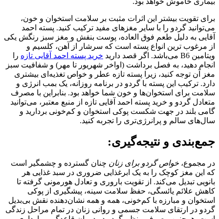
بیماری خاموش خواهد بود.
برای تقویت بیشتر این اثرات مثبت بر سلامت استخوان و خون،
می‌توانید گردو را با سایر مغزهای مفید ترکیب کنید. پسته احمد
آقایی به دلیل طعم فوق‌ العاده، پوست بنفش و مغز سبز رنگش یکی
از مرغوب‌ ترین انواع پسته است که سرشار از آهن، کلسیم و
ویتامین B6 می‌باشد. اگر قصد دارید
خرید پسته احمد آقایی تازه
را
انجام دهید، به فصل برداشت (اواخر شهریور تا مهر) و شفافیت سبز
مغز آن توجه کنید، زیرا پسته تازه عطر و خواص تغذیه‌ای بیشتری
دارد. ترکیب این پسته با گردو در برنامه روزانه، یک بمب انرژی و
سلامت برای استخوان‌ها و خون شما خواهد بود. بنابراین با مصرف
متعادل گردو و خرید پسته احمد آقایی تازه از منبع معتبر، می‌توانید
گامی بلند در جهت شکست پوکی استخوان و کم‌خونی بردارید و
سال‌های سالم و پرانرژی‌تری را تجربه کنید.
جمع‌بندی و نتیجه‌گیری:
در مجموع،
خواص‌ گردو‌ برای‌ زنان
چنان گسترده و چشمگیر است
که این مغز کوچک را به یک ابرغذایی ضروری در سبد غذایی هر
بانویی تبدیل می‌کند. از تقویت باروری و تعادل هورمونی گرفته تا
کاهش علائم یائسگی، حفظ سلامت سینه، پیشگیری از پوکی
استخوان و مبارزه با کم‌خونی، همه و همه نشان‌دهنده نقش بی‌بدیل
گردو در ارتقای سلامت جسمی و روانی زنان در تمام مراحل زندگی
است. همچنین مصرف منظم گردو در دوران قاعدگی و بارداری،