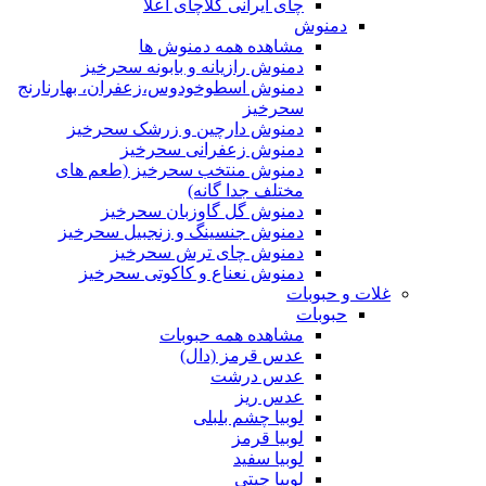
چای ایرانی کلاچای اعلا
دمنوش
مشاهده همه دمنوش ها
دمنوش رازیانه و بابونه سحرخیز
دمنوش اسطوخودوس،زعفران، بهارنارنج
سحرخیز
دمنوش دارچین و زرشک سحرخیز
دمنوش زعفرانی سحرخیز
دمنوش منتخب سحرخیز (طعم های
مختلف جدا گانه)
دمنوش گل گاوزبان سحرخیز
دمنوش جنسینگ و زنجبیل سحرخیز
دمنوش چای ترش سحرخیز
دمنوش نعناع و کاکوتی سحرخیز
غلات و حبوبات
حبوبات
مشاهده همه حبوبات
عدس قرمز (دال)
عدس درشت
عدس ریز
لوبیا چشم بلبلی
لوبیا قرمز
لوبیا سفید
لوبیا چیتی