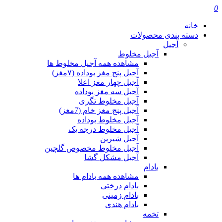
0
خانه
دسته بندی محصولات
آجیل
آجیل مخلوط
مشاهده همه آجیل مخلوط ها
آجیل پنج مغز بوداده (۷مغز)
آجیل چهار مغز اعلا
آجیل سه مغز بوداده
آجیل مخلوط تگری
آجیل پنج مغز خام (7مغز)
آجیل مخلوط بوداده
آجیل مخلوط درجه یک
آجیل شیرین
آجیل مخلوط مخصوص گلچین
آجیل مشکل گشا
بادام
مشاهده همه بادام ها
بادام درختی
بادام زمینی
بادام هندی
تخمه