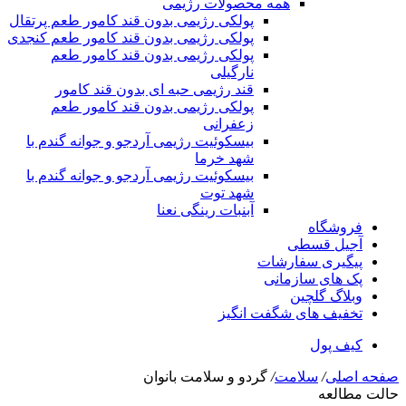
همه محصولات رژیمی
پولکی رژیمی بدون قند کامور طعم پرتقال
پولکی رژیمی بدون قند کامور طعم کنجدی
پولکی رژیمی بدون قند کامور طعم
نارگیلی
قند رژیمی حبه ای بدون قند کامور
پولکی رژیمی بدون قند کامور طعم
زعفرانی
بيسکوئيت رژیمی آردجو و جوانه گندم با
شهد خرما
بيسکوئيت رژیمی آردجو و جوانه گندم با
شهد توت
آبنبات رینگی نعنا
فروشگاه
آجیل قسطی
پیگیری سفارشات
پک های سازمانی
وبلاگ گلچین
تخفیف های شگفت انگیز
کیف پول
صفحه اصلی
/
سلامت
/
گردو و سلامت بانوان
حالت مطالعه