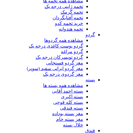
مشاهده همه تخمه ها
تخمه ژاپنی درجه یک
تخمه گرمک
تخمه آفتابگردان
خرید تخمه کدو
تخمه هندوانه
گردو
مشاهده همه گردوها
گردو پوست کاغذی درجه یک
گردو مراغه
گردو تویسرکان درجه یک
مغز گردو فسنجانی
مغز گردو ایرانی سفید (سوپر)
مغز گردوی درجه یک
پسته
مشاهده همه پسته ها
پسته احمد آقایی
پسته اکبری
پسته کله قوچی
پسته فندقی
مغز پسته بوداده
مغز پسته خام
خلال پسته
فندق