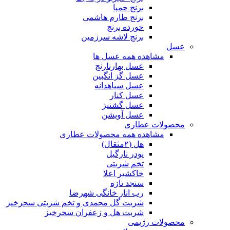
برنج چمپا
برنج طارم هاشمی
خورده برنج
برنج لاشه سرزمین
عسل
مشاهده همه عسل ها
عسل بهارنارنج
عسل گز انگبین
عسل سیاهدانه
عسل کنار
عسل گشنیز
عسل آویشن
محصولات عطاری
مشاهده همه محصولات عطاری
هل (۲مثقال)
پودر نارگیل
تخم شربتی
خاکشیر اعلا
سنجد تازه
رب انار خانگی شهرضا
شربت گل محمدی و تخم شربتی سحرخیز
شربت هل و زعفران سحرخیز
محصولات رژیمی