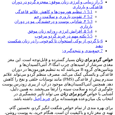
5
راز زیبایی و انرژی زنان موفق: معجزه گردو در دوران
قاعدگی و بارداری
5.1
۱. تنظیم هورمون‌ها و کاهش علائم قاعدگی
5.2
۲. تقویت باروری و سلامت رحم
5.3
۴. شادابی پوست و درخشندگی مو در دوران
بارداری
5.4
۵. افزایش انرژی روزانه زنان موفق
5.5
نکته مهم در خرید گردو مرغوب
6
با گردو، از پوکی استخوان تا کم‌خونی را در زنان شکست
دهید
7
جمع‌بندی و نتیجه‌گیری:
خواص‌ گردو‌ برای‌ زنان
بسیار گسترده و قابل‌توجه است. این مغز
مغذی سرشار از اسیدهای چرب امگا‑۳، آنتی‌اکسیدان‌ها و
ویتامین‌های گروه B می‌باشد که به تنظیم هورمون‌ها در دوران
قاعدگی و یائسگی کمک می‌کند. مصرف منظم گردو می‌تواند علائم
سندرم پیش از قاعدگی (PMS) مانند نوسانات خلقی و نفخ را کاهش
دهد. همچنین آنتی‌اکسیدان‌های موجود در آن، از پیری زودرس پوست
جلوگیری کرده و سلامت سینه را ارتقا می‌بخشد. به همین دلیل،
آشنایی با خواص‌
گردو‌ برای‌ زنان
می‌ تواند تأثیر چشمگیری در
انتخاب یک میان‌وعده هوشمندانه برای
خرید آجیل
داشته باشد.
برای بهره مندی از تمام خواص شگفت انگیز گردو، نخستین گام،
تهیه ی مغز تازه و باکیفیت آن است. هنگام خرید، به پوست روشن،