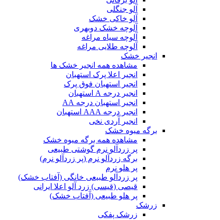
آلو جنگلی
آلو خاکی خشک
آلوچه خشک دوبهری
آلوچه سیاه مراغه
آلوچه طلایی مراغه
انجیر خشک
مشاهده همه انجیر خشک ها
انجیر اعلا پرک استهبان
انجیر استهبان فوق پرک
انجیر درجه A استهبان
انجیر استهبان درجه AA
انجیر درجه AAA استهبان
انجیر آردی نخی
برگه میوه خشک
مشاهده همه برگه میوه خشک
پر زردآلو نرم گوشتی طبیعی
برگه زردآلو نرم (پر زردآلو نرم)
پر هلو نرم
پر زردآلو طبیعی خانگی (آفتاب خشک)
قیصی (قیسی) زرد آلو اعلا ایرانی
پر هلو طبیعی (آفتاب خشک)
زرشک
زرشک پفکی