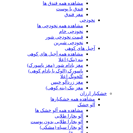
مشاهده همه فندق ها
فندق با پوست
مغز فندق
نخودچی
مشاهده همه نخودچی ها
نخودچی خام
قیمت نخودچی شور
نخودچی شیرین
آجیل های کوهی
مشاهده همه آجیل های کوهی
بنه (بنک) اعلا
مغز بادام شور (مغز پاسورک)
پاسورک (الوک یا بادام کوهی)
کلخونگ اعلا
مغز زردآلو خیس
مغز بنک (بنه کوهی)
خشکبار ارزان
مشاهده همه خشکبارها
آلو خشک
مشاهده همه آلو خشک ها
آلو بخارا طلایی
آلو بخارا طلایی بدون پوست
آلو بخارا سیاه (مشکی)
آلو برقانی