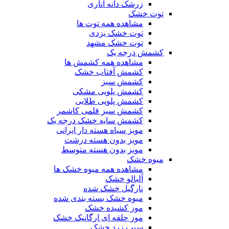
زرشک دانه اناری
توت خشک
مشاهده همه توت ها
توت خشک یزدی
توت خشک مشهد
کشمش درجه یک
مشاهده همه کشمش ها
کشمش آفتاب خشک
کشمش سبز
کشمش پلویی مشکی
کشمش پلویی طلایی
کشمش سبز قلمی کاشمر
کشمش سایه خشک درجه یک
مویز سیاه هسته دار ایرانی
مویز بدون هسته درشت
مویز بدون هسته متوسط
میوه خشک
مشاهده همه میوه خشک ها
آلبالو خشک
نارگیل خشک شده
میوه خشک بسته بندی شده
موز کشیده خشک
موز حلقه ای ارگانیک خشک
سیب زرد خشک