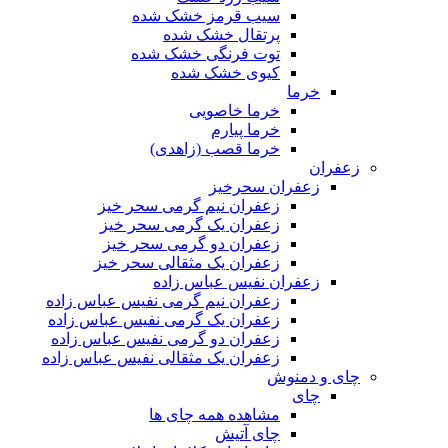
سیب قرمز خشک شده
پرتقال خشک شده
توت فرنگی خشک شده
کیوی خشک شده
خرما
خرما خاصویی
خرما پیارم
خرما قصب (زاهدی)
زعفران
زعفران سحرخیز
زعفران نیم گرمی سحر خیز
زعفران یک گرمی سحر خیز
زعفران دو گرمی سحر خیز
زعفران یک مثقالی سحر خیز
زعفران نفیس عباس زاده
زعفران نیم گرمی نفیس عباس زاده
زعفران یک گرمی نفیس عباس زاده
زعفران دو گرمی نفیس عباس زاده
زعفران یک مثقالی نفیس عباس زاده
چای و دمنوش
چای
مشاهده همه چای ها
چای آتیش