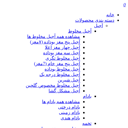
0
خانه
دسته بندی محصولات
آجیل
آجیل مخلوط
مشاهده همه آجیل مخلوط ها
آجیل پنج مغز بوداده (۷مغز)
آجیل چهار مغز اعلا
آجیل سه مغز بوداده
آجیل مخلوط تگری
آجیل پنج مغز خام (7مغز)
آجیل مخلوط بوداده
آجیل مخلوط درجه یک
آجیل شیرین
آجیل مخلوط مخصوص گلچین
آجیل مشکل گشا
بادام
مشاهده همه بادام ها
بادام درختی
بادام زمینی
بادام هندی
تخمه