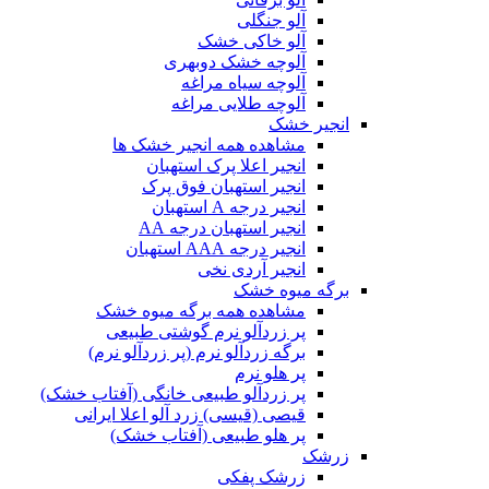
آلو جنگلی
آلو خاکی خشک
آلوچه خشک دوبهری
آلوچه سیاه مراغه
آلوچه طلایی مراغه
انجیر خشک
مشاهده همه انجیر خشک ها
انجیر اعلا پرک استهبان
انجیر استهبان فوق پرک
انجیر درجه A استهبان
انجیر استهبان درجه AA
انجیر درجه AAA استهبان
انجیر آردی نخی
برگه میوه خشک
مشاهده همه برگه میوه خشک
پر زردآلو نرم گوشتی طبیعی
برگه زردآلو نرم (پر زردآلو نرم)
پر هلو نرم
پر زردآلو طبیعی خانگی (آفتاب خشک)
قیصی (قیسی) زرد آلو اعلا ایرانی
پر هلو طبیعی (آفتاب خشک)
زرشک
زرشک پفکی