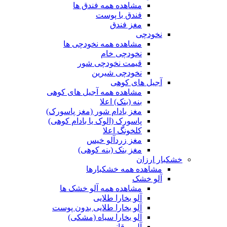
مشاهده همه فندق ها
فندق با پوست
مغز فندق
نخودچی
مشاهده همه نخودچی ها
نخودچی خام
قیمت نخودچی شور
نخودچی شیرین
آجیل های کوهی
مشاهده همه آجیل های کوهی
بنه (بنک) اعلا
مغز بادام شور (مغز پاسورک)
پاسورک (الوک یا بادام کوهی)
کلخونگ اعلا
مغز زردآلو خیس
مغز بنک (بنه کوهی)
خشکبار ارزان
مشاهده همه خشکبارها
آلو خشک
مشاهده همه آلو خشک ها
آلو بخارا طلایی
آلو بخارا طلایی بدون پوست
آلو بخارا سیاه (مشکی)
آلو برقانی