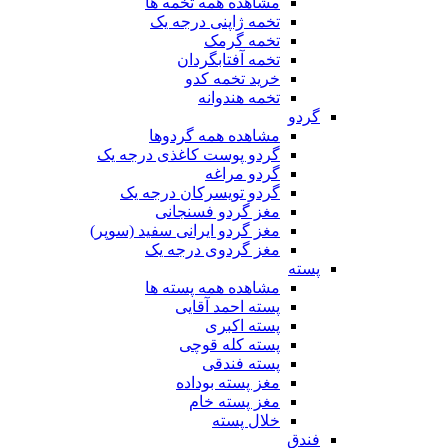
مشاهده همه تخمه ها
تخمه ژاپنی درجه یک
تخمه گرمک
تخمه آفتابگردان
خرید تخمه کدو
تخمه هندوانه
گردو
مشاهده همه گردوها
گردو پوست کاغذی درجه یک
گردو مراغه
گردو تویسرکان درجه یک
مغز گردو فسنجانی
مغز گردو ایرانی سفید (سوپر)
مغز گردوی درجه یک
پسته
مشاهده همه پسته ها
پسته احمد آقایی
پسته اکبری
پسته کله قوچی
پسته فندقی
مغز پسته بوداده
مغز پسته خام
خلال پسته
فندق