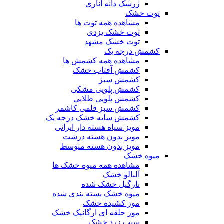
زرشک دانه اناری
توت خشک
مشاهده همه توت ها
توت خشک یزدی
توت خشک مشهد
کشمش درجه یک
مشاهده همه کشمش ها
کشمش آفتاب خشک
کشمش سبز
کشمش پلویی مشکی
کشمش پلویی طلایی
کشمش سبز قلمی کاشمر
کشمش سایه خشک درجه یک
مویز سیاه هسته دار ایرانی
مویز بدون هسته درشت
مویز بدون هسته متوسط
میوه خشک
مشاهده همه میوه خشک ها
آلبالو خشک
نارگیل خشک شده
میوه خشک بسته بندی شده
موز کشیده خشک
موز حلقه ای ارگانیک خشک
سیب زرد خشک