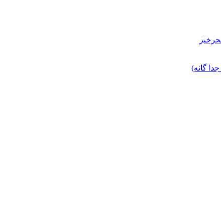
حرخیز
ا گانه)