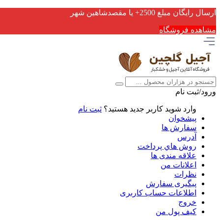
ارسال رایگان مبلغ 2500+ یا مقصدشاهین شهر
مشاهده فروشگاه
ورود/ثبت نام
وارد شوید
کاربر جدید هستید؟
ثبت نام
پیشخوان
سفارش ها
آدرس
روش هاي پرداخت
علاقه مندی ها
اعلانات من
نظرات
پیگیری سفارش
اطلاعات حساب كاربری
خروج
کیف پول من