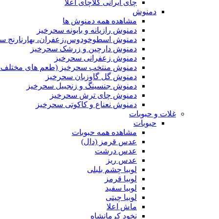
چای ایرانی کلاچای اعلا
دمنوش
مشاهده همه دمنوش ها
دمنوش رازیانه و بابونه سحرخیز
دمنوش اسطوخودوس،زعفران، بهارنارنج س
دمنوش دارچین و زرشک سحرخیز
دمنوش زعفرانی سحرخیز
دمنوش منتخب سحرخیز (طعم های مختلف جد
دمنوش گل گاوزبان سحرخیز
دمنوش جنسینگ و زنجبیل سحرخیز
دمنوش چای ترش سحرخیز
دمنوش نعناع و کاکوتی سحرخیز
غلات و حبوبات
حبوبات
مشاهده همه حبوبات
عدس قرمز (دال)
عدس درشت
عدس ریز
لوبیا چشم بلبلی
لوبیا قرمز
لوبیا سفید
لوبیا چیتی
ماش اعلا
نخود کرمانشاه