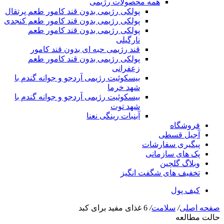
همه محصولات رژیمی
پولکی رژیمی بدون قند کامور طعم پرتقال
پولکی رژیمی بدون قند کامور طعم کنجدی
پولکی رژیمی بدون قند کامور طعم
نارگیلی
قند رژیمی حبه ای بدون قند کامور
پولکی رژیمی بدون قند کامور طعم
زعفرانی
بيسکوئيت رژیمی آردجو و جوانه گندم با
شهد خرما
بيسکوئيت رژیمی آردجو و جوانه گندم با
شهد توت
آبنبات رینگی نعنا
فروشگاه
آجیل قسطی
پیگیری سفارشات
پک های سازمانی
وبلاگ گلچین
تخفیف های شگفت انگیز
کیف پول
صفحه اصلی
/
سلامت
/
6 غذای مفید برای کبد
حالت مطالعه