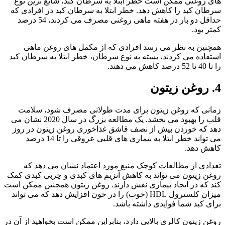
های روغنی ممکن است خطر ابتلا به سرطان کبد، شایع ترین نوع
سرطان کبد را کاهش دهد. خطر ابتلا به سرطان کبد در افرادی که
حداقل دو بار در هفته ماهی روغنی مصرف می کردند، 54 درصد
کمتر بود.
همچنین به نظر می رسد افرادی که از مکمل های روغن ماهی
استفاده می کردند، بسته به نوع سرطان، خطر ابتلا به سرطان کبد
را تا 40 تا 52 درصد کاهش می دهند.
4. روغن زیتون
زمانی که روغن زیتون برای مدت طولانی مصرف شود، سلامت
قلب را بهبود می بخشد. یک مطالعه بزرگ در سال 2020 نشان می
دهد که خوردن بیش از نصف قاشق غذاخوری روغن زیتون در روز
می تواند خطر ابتلا به بیماری های قلبی عروقی را تا 14 درصد
کاهش دهد.
تعدادی از مطالعات کوچک منبع مورد اعتماد نشان می دهد که
روغن زیتون می تواند به کاهش آنزیم های کبدی و چربی کبدی کمک
کند که در ایجاد بیماری نقش دارند. روغن زیتون همچنین ممکن است
میزان کلسترول HDL (خوب) را در خون افزایش دهد که می تواند
برای کبد شما فوایدی داشته باشد.
روغن زیتون کالری بالایی دارد، بنابراین ممکن است بخواهید از آن در