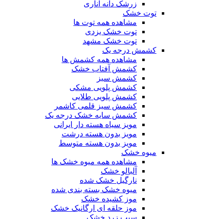
زرشک دانه اناری
توت خشک
مشاهده همه توت ها
توت خشک یزدی
توت خشک مشهد
کشمش درجه یک
مشاهده همه کشمش ها
کشمش آفتاب خشک
کشمش سبز
کشمش پلویی مشکی
کشمش پلویی طلایی
کشمش سبز قلمی کاشمر
کشمش سایه خشک درجه یک
مویز سیاه هسته دار ایرانی
مویز بدون هسته درشت
مویز بدون هسته متوسط
میوه خشک
مشاهده همه میوه خشک ها
آلبالو خشک
نارگیل خشک شده
میوه خشک بسته بندی شده
موز کشیده خشک
موز حلقه ای ارگانیک خشک
سیب زرد خشک