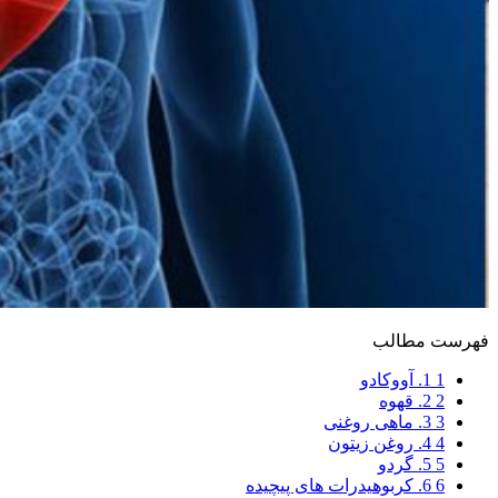
فهرست مطالب
1
1. آووکادو
2
2. قهوه
3
3. ماهی روغنی
4
4. روغن زیتون
5
5. گردو
6
6. کربوهیدرات های پیچیده