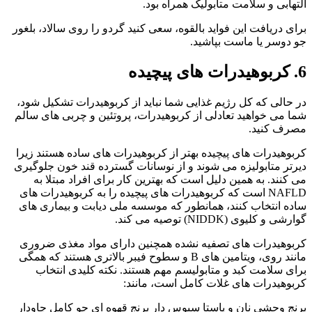
التهابی و سلامت متابولیک همراه بود.
برای دریافت این فواید بالقوه، سعی کنید گردو را روی سالاد، بلغور
جو دوسر یا ماست بپاشید.
6. کربوهیدرات های پیچیده
در حالی که کل رژیم غذایی شما نباید از کربوهیدرات تشکیل شود،
شما می خواهید تعادلی از کربوهیدرات، پروتئین و چربی های سالم
مصرف کنید.
کربوهیدرات های پیچیده بهتر از کربوهیدرات های ساده هستند زیرا
دیرتر متابولیزه می شوند و از نوسانات گسترده قند خون جلوگیری
می کنند. به همین دلیل است که بهترین کار برای افراد مبتلا به
NAFLD است که کربوهیدرات های پیچیده را به کربوهیدرات های
ساده انتخاب کنند، همانطور که موسسه ملی دیابت و بیماری های
گوارشی و کلیوی (NIDDK) توصیه می کند.
کربوهیدرات های تصفیه نشده همچنین دارای مواد مغذی ضروری
مانند روی، ویتامین های B و سطوح فیبر بالاتری هستند که همگی
برای سلامت کبد و متابولیسم مهم هستند. نکته کلیدی انتخاب
کربوهیدرات های غلات کامل است، مانند:
برنج وحشی نان و پاستا سبوس دار برنج قهوه ای جو کامل چاودار