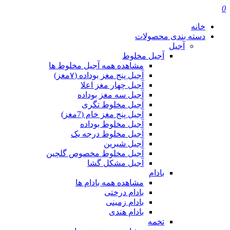
0
خانه
دسته بندی محصولات
آجیل
آجیل مخلوط
مشاهده همه آجیل مخلوط ها
آجیل پنج مغز بوداده (۷مغز)
آجیل چهار مغز اعلا
آجیل سه مغز بوداده
آجیل مخلوط تگری
آجیل پنج مغز خام (7مغز)
آجیل مخلوط بوداده
آجیل مخلوط درجه یک
آجیل شیرین
آجیل مخلوط مخصوص گلچین
آجیل مشکل گشا
بادام
مشاهده همه بادام ها
بادام درختی
بادام زمینی
بادام هندی
تخمه