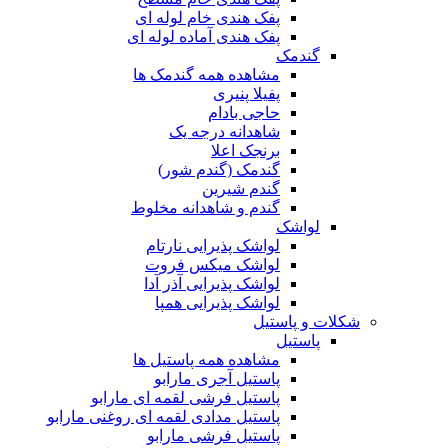
پفک هندی خام لوله ای
پفک هندی آماده لوله ای
گندمک
مشاهده همه گندمک ها
پفیلا پنیری
حاجی بادام
شاهدانه درجه یک
برنجک اعلا
گندمک (گندم شور)
گندم شیرین
گندم و شاهدانه مخلوط
لواشک
لواشک پذیرایی نارتام
لواشک میکس فروت
لواشک پذیرایی آذر آدا
لواشک پذیرایی همپا
شکلات و پاستیل
پاستیل
مشاهده همه پاستیل ها
پاستیل آجری مارابو
پاستیل فرشی لقمه ای مارابو
پاستیل مدادی لقمه ای روغنی مارابو
پاستیل فرشی مارابو