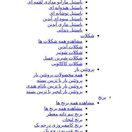
پاستیل مارابو مدادی لقمه ای
پاستیل هندوانه ای
پاستیل نوشابه ای
پاستیل میوه ای آیدین
پاستیل ماری آیدین
پاستیل دندانی
شکلات
مشاهده همه شکلات ها
شکلات آیدین
شکلات شونیز
شکلات شیرین عسل
شکلات کاکائویی
پروتئین بار
همه محصولات پروتئین بار
پروتئین بار با تزیین پسته
پروتئین بار با تزیین بادام هندی
پروتئین بار انجیر با تزیین پسته
برنج
مشاهده همه برنج ها
مشاهده همه برنج ها
برنج نیم دانه معطر
برنج لنجان
برنج کامفیروزی درجه یک
برنج عنبربو درجه یک