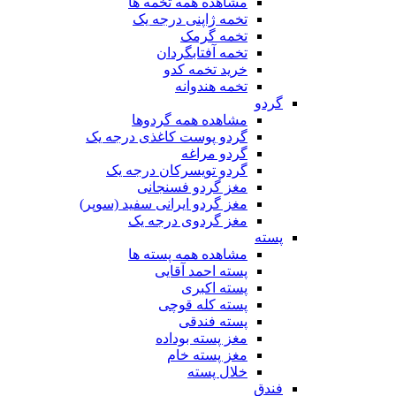
مشاهده همه تخمه ها
تخمه ژاپنی درجه یک
تخمه گرمک
تخمه آفتابگردان
خرید تخمه کدو
تخمه هندوانه
گردو
مشاهده همه گردوها
گردو پوست کاغذی درجه یک
گردو مراغه
گردو تویسرکان درجه یک
مغز گردو فسنجانی
مغز گردو ایرانی سفید (سوپر)
مغز گردوی درجه یک
پسته
مشاهده همه پسته ها
پسته احمد آقایی
پسته اکبری
پسته کله قوچی
پسته فندقی
مغز پسته بوداده
مغز پسته خام
خلال پسته
فندق