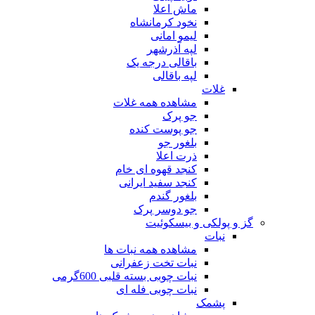
ماش اعلا
نخود کرمانشاه
لیمو امانی
لپه آذرشهر
باقالی درجه یک
لپه باقالی
غلات
مشاهده همه غلات
جو پرک
جو پوست کنده
بلغور جو
ذرت اعلا
کنجد قهوه ای خام
کنجد سفید ایرانی
بلغور گندم
جو دوسر پرک
گز و پولکی و بیسکوئیت
نبات
مشاهده همه نبات ها
نبات تخت زعفرانی
نبات چوبی بسته قلبی 600گرمی
نبات چوبی فله ای
پشمک