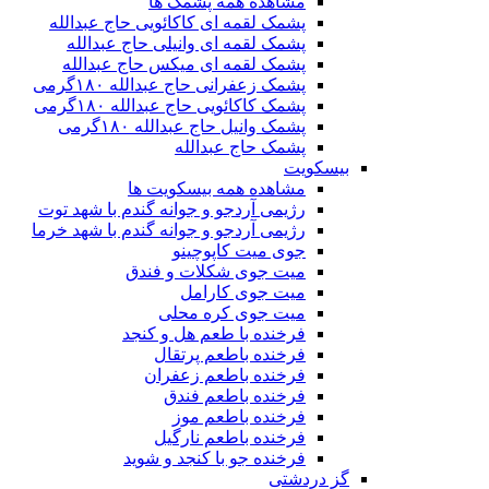
مشاهده همه پشمک ها
پشمک لقمه ای کاکائویی حاج عبدالله
پشمک لقمه ای وانیلی حاج عبدالله
پشمک لقمه ای میکس حاج عبدالله
پشمک زعفرانی حاج عبدالله ۱۸۰گرمی
پشمک کاکائویی حاج عبدالله ۱۸۰گرمی
پشمک وانیل حاج عبدالله ۱۸۰گرمی
پشمک حاج عبدالله
بیسکویت
مشاهده همه بیسکویت ها
رژیمی آردجو و جوانه گندم با شهد توت
رژیمی آردجو و جوانه گندم با شهد خرما
جوی میت کاپوچینو
میت جوی شکلات و فندق
میت جوی کارامل
میت جوی کره محلی
فرخنده با طعم هل و کنجد
فرخنده باطعم پرتقال
فرخنده باطعم زعفران
فرخنده باطعم فندق
فرخنده باطعم موز
فرخنده باطعم نارگیل
فرخنده جو با کنجد و شوید
گز دردشتی