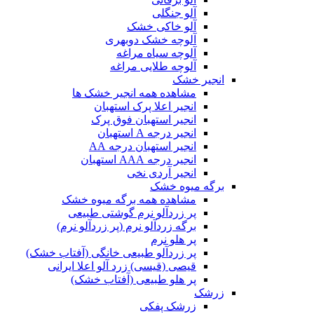
آلو جنگلی
آلو خاکی خشک
آلوچه خشک دوبهری
آلوچه سیاه مراغه
آلوچه طلایی مراغه
انجیر خشک
مشاهده همه انجیر خشک ها
انجیر اعلا پرک استهبان
انجیر استهبان فوق پرک
انجیر درجه A استهبان
انجیر استهبان درجه AA
انجیر درجه AAA استهبان
انجیر آردی نخی
برگه میوه خشک
مشاهده همه برگه میوه خشک
پر زردآلو نرم گوشتی طبیعی
برگه زردآلو نرم (پر زردآلو نرم)
پر هلو نرم
پر زردآلو طبیعی خانگی (آفتاب خشک)
قیصی (قیسی) زرد آلو اعلا ایرانی
پر هلو طبیعی (آفتاب خشک)
زرشک
زرشک پفکی