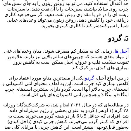
حد اعتدال استفاده کنید. می توانید روغن زیتون را به جای سس های
چرب روی سالاد بپاشید، سبزیجات را با آن تفت دهید، یا سبزیجات
ریشه ای را در فر با مقداری روغن تفت دهید. اگر می‌خواهید کالری
دریافتی خود را کاهش دهید، روغن زیتون می‌تواند وعده‌های غذایی
شما را سیر‌کننده‌تر کند تا کالری کمتری بخورید.
5. گردو
آجیل ها
، زمانی که به مقدار کم مصرف شوند، میان وعده های غنی
از مواد مغذی هستند که چربی های سالم بالایی نیز دارند. علاوه بر
تقویت سلامت قلب و عروق، آجیل ممکن است به کاهش بروز
بیماری های کبدی نیز کمک کند.
در بین انواع آجیل،
گردو
یکی از مفیدترین منابع مورد اعتماد برای
کاهش بیماری کبد چرب است. این به لطف محتوای آنتی اکسیدانی و
اسیدهای چرب بالاتر آنها است. گردو دارای بیشترین اسیدهای چرب
امگا 6 و امگا 3 و همچنین آنتی اکسیدان های پلی فنل است.
در مطالعه‌ای که در سال ۲۰۲۱ انجام شد، به شرکت‌کنندگان روزانه
۲۸ گرم (۱ اونس) گردو به عنوان بخشی از رژیم مدیترانه‌ای داده
شد. افرادی که حداقل 5 یا 6 بار در هفته گردو می‌خورند نسبت به
افرادی که کمتر گردو می‌خورند، کاهش چربی کبدی (داخل کبدی)
به‌طور قابل‌توجهی بیشتر است. این کاهش چربی با مزایای کلی ضد