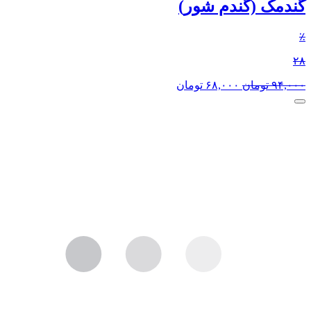
گندمک (گندم شور)
٪
۲۸
۹۴,۰۰۰
تومان
۶۸,۰۰۰
تومان