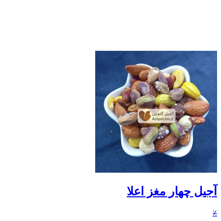
آجیل چهار مغز اعلا
٪