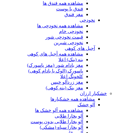
مشاهده همه فندق ها
فندق با پوست
مغز فندق
نخودچی
مشاهده همه نخودچی ها
نخودچی خام
قیمت نخودچی شور
نخودچی شیرین
آجیل های کوهی
مشاهده همه آجیل های کوهی
بنه (بنک) اعلا
مغز بادام شور (مغز پاسورک)
پاسورک (الوک یا بادام کوهی)
کلخونگ اعلا
مغز زردآلو خیس
مغز بنک (بنه کوهی)
خشکبار ارزان
مشاهده همه خشکبارها
آلو خشک
مشاهده همه آلو خشک ها
آلو بخارا طلایی
آلو بخارا طلایی بدون پوست
آلو بخارا سیاه (مشکی)
آلو برقانی