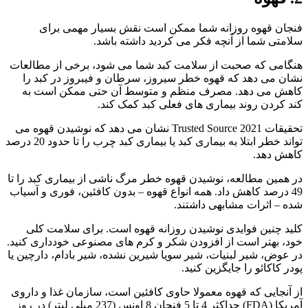
فنجان قهوه روزانه شما ممکن است نقش بسیار مهمی برای
سلامتی شما از آنچه فکر می کردید داشته باشد.
هنگامی که صحبت از سلامت کبد شما می شود، برخی از مطالعات
نشان می دهد که قهوه خطر سیروز، سرطان و فیبروز در کبد را
کاهش می دهد. مصرف منظم و متوسط آن حتی ممکن است به
کند کردن روند بیماری های فعلی کبد کمک کند.
تحقیقات 2021 Trusted Source نشان می دهد که نوشیدن قهوه می
تواند خطر ابتلا به بیماری کبد یا بیماری کبد چرب را تا حدود 20 درصد
کاهش دهد.
در همین مطالعه، نوشیدن قهوه خطر مرگ ناشی از بیماری کبد را تا
49 درصد کاهش داد. همه انواع قهوه – بدون کافئین، فوری و آسیاب
شده – اثرات مشابهی داشتند.
کلید چنین فوایدی نوشیدن روزانه قهوه است. برای سلامت کلی
خود، بهتر است از افزودن شکر و کرم های مصنوعی خودداری کنید.
در عوض، شیر لبنیات، شیر سویا شیرین نشده، شیر بادام، دارچین یا
پودر کاکائو را جایگزین کنید.
از آنجایی که قهوه معمولا حاوی کافئین است، سازمان غذا و داروی
آمریکا (FDA) حداکثر 4 تا 5 فنجان 8 اونس (237 میلی لیتر) در روز