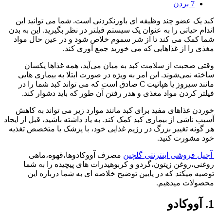
7
بردن
کبد یک عضو چند وظیفه ای باورنکردنی است. شما می توانید این
اندام حیاتی را به عنوان یک سیستم فیلتر در نظر بگیرید. این به بدن
شما کمک می کند تا از شر سموم خلاص شود و در عین حال مواد
مغذی را از غذاهایی که می خورید جمع آوری کند.
وقتی صحبت از سلامت کبد به میان می‌آید، همه غذاها یکسان
ساخته نمی‌شوند. این امر به ویژه در صورت ابتلا به بیماری هایی
مانند سیروز یا هپاتیت C صادق است که می تواند کبد شما را در
فیلتر کردن مواد مغذی و هدر رفتن آن طور که باید دشوار کند.
خوردن غذاهای مفید برای کبد مانند موارد زیر می تواند به کاهش
آسیب ناشی از بیماری کبد کمک کند. به یاد داشته باشید، قبل از ایجاد
هر گونه تغییر بزرگ در رژیم غذایی خود، با پزشک یا متخصص تغذیه
خود مشورت کنید.
آجیل فروشی اینترنتی گلچین
مصرف آووکادوها،قهوه،ماهی
روغنی،روغن زیتون،گردو و کربوهیدرات های پیچیده را به شما
توصیه میکند که در پایین توضیح خلاصه ای به شما درباره این
محصولات میدهیم.
1. آووکادو