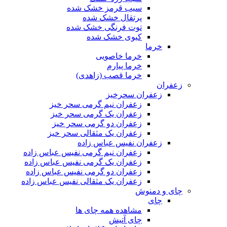
سیب قرمز خشک شده
پرتقال خشک شده
توت فرنگی خشک شده
کیوی خشک شده
خرما
خرما خاصویی
خرما پیارم
خرما قصب (زاهدی)
زعفران
زعفران سحرخیز
زعفران نیم گرمی سحر خیز
زعفران یک گرمی سحر خیز
زعفران دو گرمی سحر خیز
زعفران یک مثقالی سحر خیز
زعفران نفیس عباس زاده
زعفران نیم گرمی نفیس عباس زاده
زعفران یک گرمی نفیس عباس زاده
زعفران دو گرمی نفیس عباس زاده
زعفران یک مثقالی نفیس عباس زاده
چای و دمنوش
چای
مشاهده همه چای ها
چای آتیش