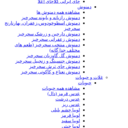
چای ایرانی کلاچای اعلا
دمنوش
مشاهده همه دمنوش ها
دمنوش رازیانه و بابونه سحرخیز
دمنوش اسطوخودوس،زعفران، بهارنارنج
سحرخیز
دمنوش دارچین و زرشک سحرخیز
دمنوش زعفرانی سحرخیز
دمنوش منتخب سحرخیز (طعم های
مختلف جدا گانه)
دمنوش گل گاوزبان سحرخیز
دمنوش جنسینگ و زنجبیل سحرخیز
دمنوش چای ترش سحرخیز
دمنوش نعناع و کاکوتی سحرخیز
غلات و حبوبات
حبوبات
مشاهده همه حبوبات
عدس قرمز (دال)
عدس درشت
عدس ریز
لوبیا چشم بلبلی
لوبیا قرمز
لوبیا سفید
لوبیا چیتی