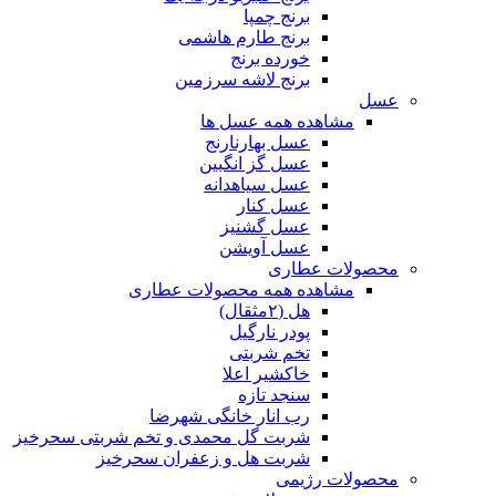
برنج چمپا
برنج طارم هاشمی
خورده برنج
برنج لاشه سرزمین
عسل
مشاهده همه عسل ها
عسل بهارنارنج
عسل گز انگبین
عسل سیاهدانه
عسل کنار
عسل گشنیز
عسل آویشن
محصولات عطاری
مشاهده همه محصولات عطاری
هل (۲مثقال)
پودر نارگیل
تخم شربتی
خاکشیر اعلا
سنجد تازه
رب انار خانگی شهرضا
شربت گل محمدی و تخم شربتی سحرخیز
شربت هل و زعفران سحرخیز
محصولات رژیمی