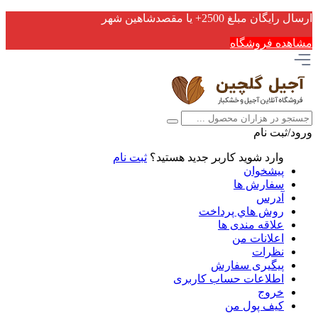
ارسال رایگان مبلغ 2500+ یا مقصدشاهین شهر
مشاهده فروشگاه
ورود/ثبت نام
وارد شوید
کاربر جدید هستید؟
ثبت نام
پیشخوان
سفارش ها
آدرس
روش هاي پرداخت
علاقه مندی ها
اعلانات من
نظرات
پیگیری سفارش
اطلاعات حساب كاربری
خروج
کیف پول من