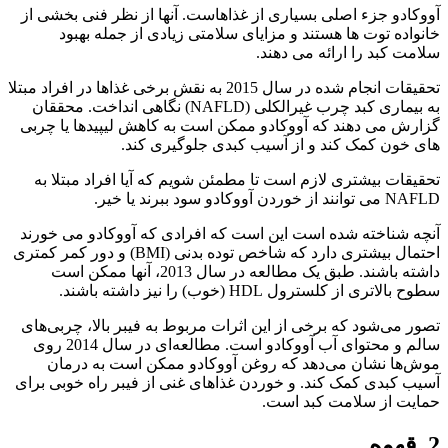
آووکادو جزء اصلی بسیاری از غذاهاست. آنها از نظر فنی بخشی از
خانواده توت ها هستند و مزایای سلامتی زیادی از جمله بهبود
سلامت کبد را ارائه می دهند.
تحقیقات انجام شده در سال 2015 به نقش برخی غذاها در افراد مبتلا
به بیماری کبد چرب غیرالکلی (NAFLD) نگاهی انداخت. محققان
گزارش می دهند که آووکادو ممکن است به کاهش لیپیدها یا چربی
های خون کمک کند و از آسیب کبدی جلوگیری کند.
تحقیقات بیشتری لازم است تا مطمئن شویم که آیا افراد مبتلا به
NAFLD می توانند از خوردن آووکادو سود ببرند یا خیر.
آنچه شناخته شده است این است که افرادی که آووکادو می خورند
احتمال بیشتری دارد که شاخص توده بدنی (BMI) و دور کمر کمتری
داشته باشند. طبق یک مطالعه در سال 2013، آنها ممکن است
سطوح بالاتری از کلسترول HDL (خوب) را نیز داشته باشند.
تصور می‌شود که برخی از این اثرات مربوط به فیبر بالا، چربی‌های
سالم و محتوای آب آووکادو است. مطالعه‌ای در سال 2014 روی
موش‌ها نشان می‌دهد که روغن آووکادو ممکن است به درمان
آسیب کبدی کمک کند. و خوردن غذاهای غنی از فیبر راه خوبی برای
حمایت از سلامت کبد است.
2. قهوه