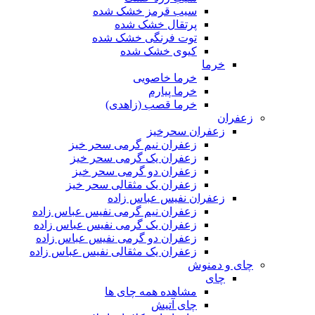
سیب قرمز خشک شده
پرتقال خشک شده
توت فرنگی خشک شده
کیوی خشک شده
خرما
خرما خاصویی
خرما پیارم
خرما قصب (زاهدی)
زعفران
زعفران سحرخیز
زعفران نیم گرمی سحر خیز
زعفران یک گرمی سحر خیز
زعفران دو گرمی سحر خیز
زعفران یک مثقالی سحر خیز
زعفران نفیس عباس زاده
زعفران نیم گرمی نفیس عباس زاده
زعفران یک گرمی نفیس عباس زاده
زعفران دو گرمی نفیس عباس زاده
زعفران یک مثقالی نفیس عباس زاده
چای و دمنوش
چای
مشاهده همه چای ها
چای آتیش