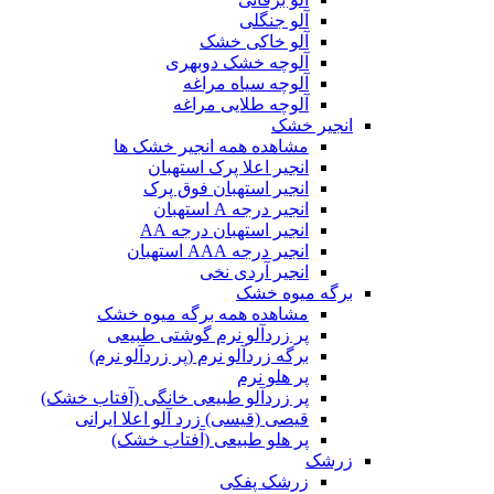
آلو جنگلی
آلو خاکی خشک
آلوچه خشک دوبهری
آلوچه سیاه مراغه
آلوچه طلایی مراغه
انجیر خشک
مشاهده همه انجیر خشک ها
انجیر اعلا پرک استهبان
انجیر استهبان فوق پرک
انجیر درجه A استهبان
انجیر استهبان درجه AA
انجیر درجه AAA استهبان
انجیر آردی نخی
برگه میوه خشک
مشاهده همه برگه میوه خشک
پر زردآلو نرم گوشتی طبیعی
برگه زردآلو نرم (پر زردآلو نرم)
پر هلو نرم
پر زردآلو طبیعی خانگی (آفتاب خشک)
قیصی (قیسی) زرد آلو اعلا ایرانی
پر هلو طبیعی (آفتاب خشک)
زرشک
زرشک پفکی