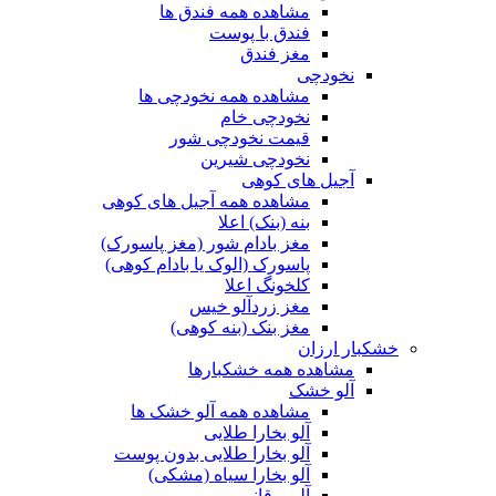
مشاهده همه فندق ها
فندق با پوست
مغز فندق
نخودچی
مشاهده همه نخودچی ها
نخودچی خام
قیمت نخودچی شور
نخودچی شیرین
آجیل های کوهی
مشاهده همه آجیل های کوهی
بنه (بنک) اعلا
مغز بادام شور (مغز پاسورک)
پاسورک (الوک یا بادام کوهی)
کلخونگ اعلا
مغز زردآلو خیس
مغز بنک (بنه کوهی)
خشکبار ارزان
مشاهده همه خشکبارها
آلو خشک
مشاهده همه آلو خشک ها
آلو بخارا طلایی
آلو بخارا طلایی بدون پوست
آلو بخارا سیاه (مشکی)
آلو برقانی