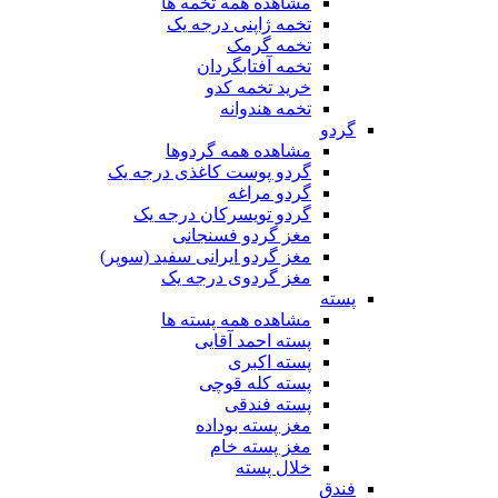
مشاهده همه تخمه ها
تخمه ژاپنی درجه یک
تخمه گرمک
تخمه آفتابگردان
خرید تخمه کدو
تخمه هندوانه
گردو
مشاهده همه گردوها
گردو پوست کاغذی درجه یک
گردو مراغه
گردو تویسرکان درجه یک
مغز گردو فسنجانی
مغز گردو ایرانی سفید (سوپر)
مغز گردوی درجه یک
پسته
مشاهده همه پسته ها
پسته احمد آقایی
پسته اکبری
پسته کله قوچی
پسته فندقی
مغز پسته بوداده
مغز پسته خام
خلال پسته
فندق