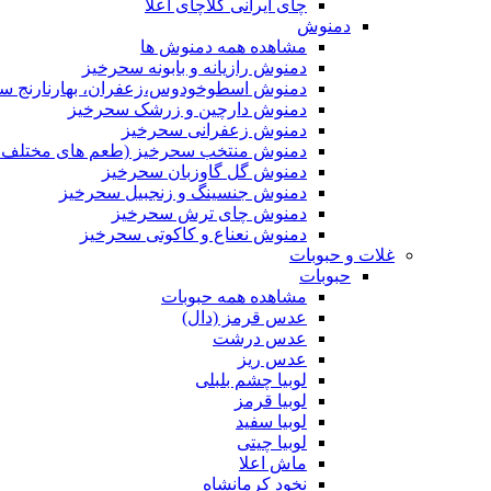
چای ایرانی کلاچای اعلا
دمنوش
مشاهده همه دمنوش ها
دمنوش رازیانه و بابونه سحرخیز
دمنوش اسطوخودوس،زعفران، بهارنارنج س
دمنوش دارچین و زرشک سحرخیز
دمنوش زعفرانی سحرخیز
دمنوش منتخب سحرخیز (طعم های مختلف جد
دمنوش گل گاوزبان سحرخیز
دمنوش جنسینگ و زنجبیل سحرخیز
دمنوش چای ترش سحرخیز
دمنوش نعناع و کاکوتی سحرخیز
غلات و حبوبات
حبوبات
مشاهده همه حبوبات
عدس قرمز (دال)
عدس درشت
عدس ریز
لوبیا چشم بلبلی
لوبیا قرمز
لوبیا سفید
لوبیا چیتی
ماش اعلا
نخود کرمانشاه