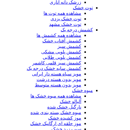
زرشک دانه اناری
توت خشک
مشاهده همه توت ها
توت خشک یزدی
توت خشک مشهد
کشمش درجه یک
مشاهده همه کشمش ها
کشمش آفتاب خشک
کشمش سبز
کشمش پلویی مشکی
کشمش پلویی طلایی
کشمش سبز قلمی کاشمر
کشمش سایه خشک درجه یک
مویز سیاه هسته دار ایرانی
مویز بدون هسته درشت
مویز بدون هسته متوسط
میوه خشک
مشاهده همه میوه خشک ها
آلبالو خشک
نارگیل خشک شده
میوه خشک بسته بندی شده
موز کشیده خشک
موز حلقه ای ارگانیک خشک
سیب زرد خشک