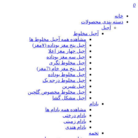
0
خانه
دسته بندی محصولات
آجیل
آجیل مخلوط
مشاهده همه آجیل مخلوط ها
آجیل پنج مغز بوداده (۷مغز)
آجیل چهار مغز اعلا
آجیل سه مغز بوداده
آجیل مخلوط تگری
آجیل پنج مغز خام (7مغز)
آجیل مخلوط بوداده
آجیل مخلوط درجه یک
آجیل شیرین
آجیل مخلوط مخصوص گلچین
آجیل مشکل گشا
بادام
مشاهده همه بادام ها
بادام درختی
بادام زمینی
بادام هندی
تخمه