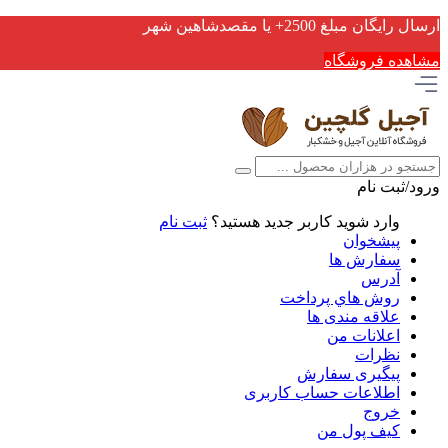
ارسال رایگان مبلغ 2500+ یا مقصدشاهین شهر
مشاهده فروشگاه
ورود/ثبت نام
وارد شوید
کاربر جدید هستید؟
ثبت نام
پیشخوان
سفارش ها
آدرس
روش هاي پرداخت
علاقه مندی ها
اعلانات من
نظرات
پیگیری سفارش
اطلاعات حساب كاربری
خروج
کیف پول من