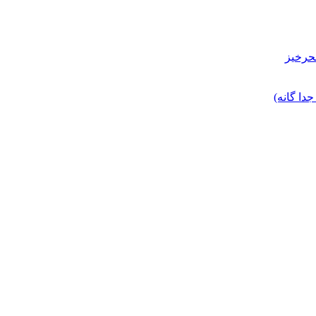
حرخیز
ا گانه)