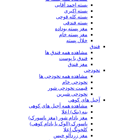
پسته احمد آقایی
پسته اکبری
پسته کله قوچی
پسته فندقی
مغز پسته بوداده
مغز پسته خام
خلال پسته
فندق
مشاهده همه فندق ها
فندق با پوست
مغز فندق
نخودچی
مشاهده همه نخودچی ها
نخودچی خام
قیمت نخودچی شور
نخودچی شیرین
آجیل های کوهی
مشاهده همه آجیل های کوهی
بنه (بنک) اعلا
مغز بادام شور (مغز پاسورک)
پاسورک (الوک یا بادام کوهی)
کلخونگ اعلا
مغز زردآلو خیس