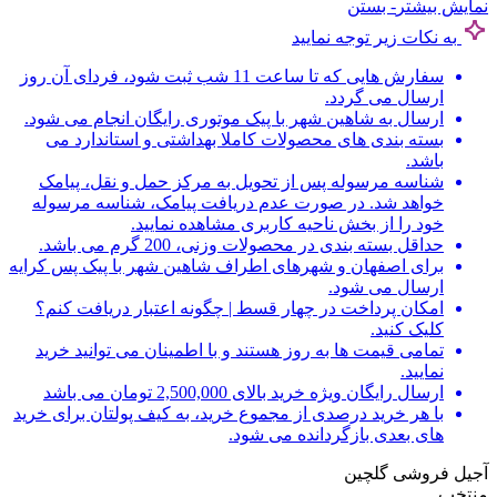
نمایش بیشتر
- بستن
به نکات زیر توجه نمایید
سفارش هایی که تا ساعت 11 شب ثبت شود، فردای آن روز
ارسال می گردد.
ارسال به شاهین شهر با پیک موتوری رایگان انجام می شود.
بسته بندی های محصولات کاملا بهداشتی و استاندارد می
باشد.
شناسه مرسوله پس از تحویل به مرکز حمل و نقل، پیامک
خواهد شد. در صورت عدم دریافت پیامک، شناسه مرسوله
خود را از بخش ناحیه کاربری مشاهده نمایید.
حداقل بسته بندی در محصولات وزنی، 200 گرم می باشد.
برای اصفهان و شهرهای اطراف شاهین شهر با پیک پس کرایه
ارسال می شود.
امکان پرداخت در چهار قسط | چگونه اعتبار دریافت کنم؟
کلیک کنید.
تمامی قیمت ها به روز هستند و با اطمینان می توانید خرید
نمایید.
ارسال رایگان ویژه خرید بالای 2,500,000 تومان می باشد
با هر خرید درصدی از مجموع خرید، به کیف پولتان برای خرید
های بعدی بازگردانده می شود.
آجیل فروشی گلچین
منتخب