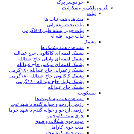
جو دوسر پرک
گز و پولکی و بیسکوئیت
نبات
مشاهده همه نبات ها
نبات تخت زعفرانی
نبات چوبی بسته قلبی 600گرمی
نبات چوبی فله ای
پشمک
مشاهده همه پشمک ها
پشمک لقمه ای کاکائویی حاج عبدالله
پشمک لقمه ای وانیلی حاج عبدالله
پشمک لقمه ای میکس حاج عبدالله
پشمک زعفرانی حاج عبدالله ۱۸۰گرمی
پشمک کاکائویی حاج عبدالله ۱۸۰گرمی
پشمک وانیل حاج عبدالله ۱۸۰گرمی
پشمک حاج عبدالله
بیسکویت
مشاهده همه بیسکویت ها
رژیمی آردجو و جوانه گندم با شهد توت
رژیمی آردجو و جوانه گندم با شهد خرما
جوی میت کاپوچینو
میت جوی شکلات و فندق
میت جوی کارامل
میت جوی کره محلی