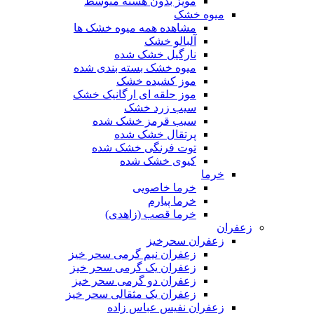
مویز بدون هسته متوسط
میوه خشک
مشاهده همه میوه خشک ها
آلبالو خشک
نارگیل خشک شده
میوه خشک بسته بندی شده
موز کشیده خشک
موز حلقه ای ارگانیک خشک
سیب زرد خشک
سیب قرمز خشک شده
پرتقال خشک شده
توت فرنگی خشک شده
کیوی خشک شده
خرما
خرما خاصویی
خرما پیارم
خرما قصب (زاهدی)
زعفران
زعفران سحرخیز
زعفران نیم گرمی سحر خیز
زعفران یک گرمی سحر خیز
زعفران دو گرمی سحر خیز
زعفران یک مثقالی سحر خیز
زعفران نفیس عباس زاده