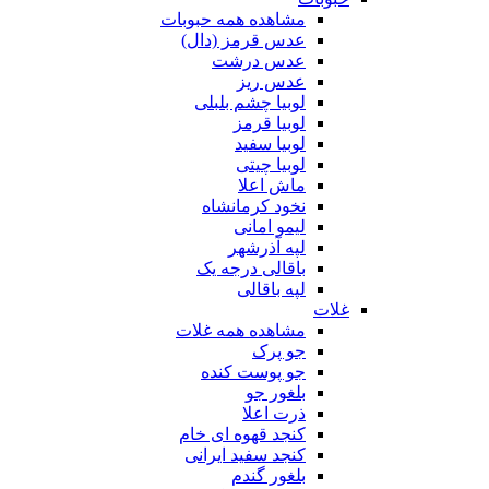
مشاهده همه حبوبات
عدس قرمز (دال)
عدس درشت
عدس ریز
لوبیا چشم بلبلی
لوبیا قرمز
لوبیا سفید
لوبیا چیتی
ماش اعلا
نخود کرمانشاه
لیمو امانی
لپه آذرشهر
باقالی درجه یک
لپه باقالی
غلات
مشاهده همه غلات
جو پرک
جو پوست کنده
بلغور جو
ذرت اعلا
کنجد قهوه ای خام
کنجد سفید ایرانی
بلغور گندم