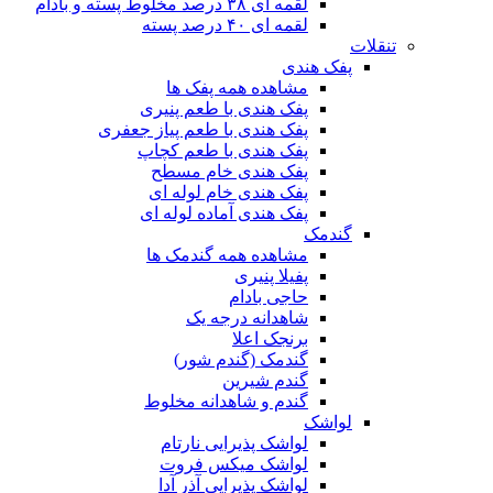
لقمه ای ۳۸ درصد مخلوط پسته و بادام
لقمه ای ۴۰ درصد پسته
تنقلات
پفک هندی
مشاهده همه پفک ها
پفک هندی با طعم پنیری
پفک هندی با طعم پیاز جعفری
پفک هندی با طعم کچاپ
پفک هندی خام مسطح
پفک هندی خام لوله ای
پفک هندی آماده لوله ای
گندمک
مشاهده همه گندمک ها
پفیلا پنیری
حاجی بادام
شاهدانه درجه یک
برنجک اعلا
گندمک (گندم شور)
گندم شیرین
گندم و شاهدانه مخلوط
لواشک
لواشک پذیرایی نارتام
لواشک میکس فروت
لواشک پذیرایی آذر آدا