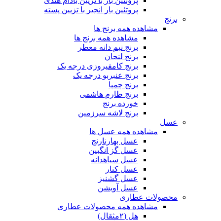
پروتئین بار با تزیین بادام هندی
پروتئین بار انجیر با تزیین پسته
برنج
مشاهده همه برنج ها
مشاهده همه برنج ها
برنج نیم دانه معطر
برنج لنجان
برنج کامفیروزی درجه یک
برنج عنبربو درجه یک
برنج چمپا
برنج طارم هاشمی
خورده برنج
برنج لاشه سرزمین
عسل
مشاهده همه عسل ها
عسل بهارنارنج
عسل گز انگبین
عسل سیاهدانه
عسل کنار
عسل گشنیز
عسل آویشن
محصولات عطاری
مشاهده همه محصولات عطاری
هل (۲مثقال)