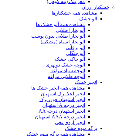
مغز بنک (بنه کوهی)
خشکبار ارزان
مشاهده همه خشکبارها
آلو خشک
مشاهده همه آلو خشک ها
آلو بخارا طلایی
آلو بخارا طلایی بدون پوست
آلو بخارا سیاه (مشکی)
آلو برقانی
آلو جنگلی
آلو خاکی خشک
آلوچه خشک دوبهری
آلوچه سیاه مراغه
آلوچه طلایی مراغه
انجیر خشک
مشاهده همه انجیر خشک ها
انجیر اعلا پرک استهبان
انجیر استهبان فوق پرک
انجیر درجه A استهبان
انجیر استهبان درجه AA
انجیر درجه AAA استهبان
انجیر آردی نخی
برگه میوه خشک
مشاهده همه برگه میوه خشک