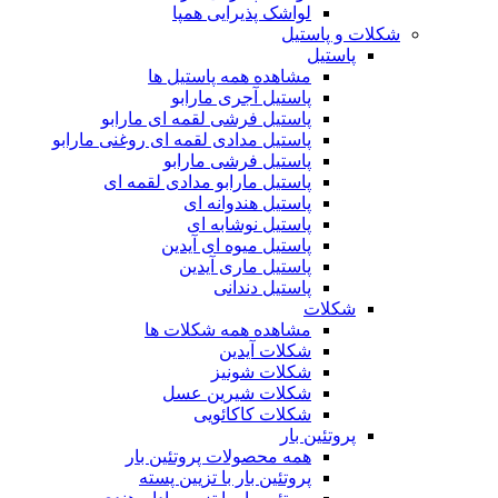
لواشک پذیرایی همپا
شکلات و پاستیل
پاستیل
مشاهده همه پاستیل ها
پاستیل آجری مارابو
پاستیل فرشی لقمه ای مارابو
پاستیل مدادی لقمه ای روغنی مارابو
پاستیل فرشی مارابو
پاستیل مارابو مدادی لقمه ای
پاستیل هندوانه ای
پاستیل نوشابه ای
پاستیل میوه ای آیدین
پاستیل ماری آیدین
پاستیل دندانی
شکلات
مشاهده همه شکلات ها
شکلات آیدین
شکلات شونیز
شکلات شیرین عسل
شکلات کاکائویی
پروتئین بار
همه محصولات پروتئین بار
پروتئین بار با تزیین پسته