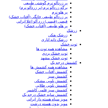
پر زردآلو نرم گوشتی طبیعی
برگه زردآلو نرم (پر زردآلو نرم)
پر هلو نرم
پر زردآلو طبیعی خانگی (آفتاب خشک)
قیصی (قیسی) زرد آلو اعلا ایرانی
پر هلو طبیعی (آفتاب خشک)
زرشک
زرشک پفکی
زرشک دانه اناری
توت خشک
مشاهده همه توت ها
توت خشک یزدی
توت خشک مشهد
کشمش درجه یک
مشاهده همه کشمش ها
کشمش آفتاب خشک
کشمش سبز
کشمش پلویی مشکی
کشمش پلویی طلایی
کشمش سبز قلمی کاشمر
کشمش سایه خشک درجه یک
مویز سیاه هسته دار ایرانی
مویز بدون هسته درشت