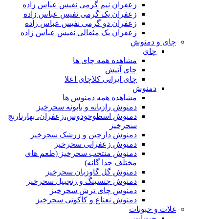
زعفران نیم گرمی نفیس عباس زاده
زعفران یک گرمی نفیس عباس زاده
زعفران دو گرمی نفیس عباس زاده
زعفران یک مثقالی نفیس عباس زاده
چای و دمنوش
چای
مشاهده همه چای ها
چای آتیش
چای ایرانی کلاچای اعلا
دمنوش
مشاهده همه دمنوش ها
دمنوش رازیانه و بابونه سحرخیز
دمنوش اسطوخودوس،زعفران، بهارنارنج
سحرخیز
دمنوش دارچین و زرشک سحرخیز
دمنوش زعفرانی سحرخیز
دمنوش منتخب سحرخیز (طعم های
مختلف جدا گانه)
دمنوش گل گاوزبان سحرخیز
دمنوش جنسینگ و زنجبیل سحرخیز
دمنوش چای ترش سحرخیز
دمنوش نعناع و کاکوتی سحرخیز
غلات و حبوبات
حبوبات