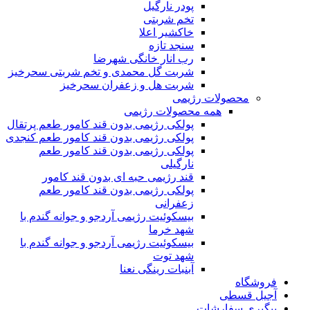
پودر نارگیل
تخم شربتی
خاکشیر اعلا
سنجد تازه
رب انار خانگی شهرضا
شربت گل محمدی و تخم شربتی سحرخیز
شربت هل و زعفران سحرخیز
محصولات رژیمی
همه محصولات رژیمی
پولکی رژیمی بدون قند کامور طعم پرتقال
پولکی رژیمی بدون قند کامور طعم کنجدی
پولکی رژیمی بدون قند کامور طعم
نارگیلی
قند رژیمی حبه ای بدون قند کامور
پولکی رژیمی بدون قند کامور طعم
زعفرانی
بيسکوئيت رژیمی آردجو و جوانه گندم با
شهد خرما
بيسکوئيت رژیمی آردجو و جوانه گندم با
شهد توت
آبنبات رینگی نعنا
فروشگاه
آجیل قسطی
پیگیری سفارشات