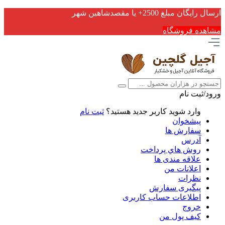
ارسال رایگان مبلغ 2500+ یا مقصدشاهین شهر
مشاهده فروشگاه
ورود/ثبت نام
وارد شوید
کاربر جدید هستید؟
ثبت نام
پیشخوان
سفارش ها
آدرس
روش هاي پرداخت
علاقه مندی ها
اعلانات من
نظرات
پیگیری سفارش
اطلاعات حساب كاربری
خروج
کیف پول من