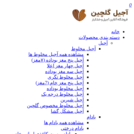
0
خانه
دسته بندی محصولات
آجیل
آجیل مخلوط
مشاهده همه آجیل مخلوط ها
آجیل پنج مغز بوداده (۷مغز)
آجیل چهار مغز اعلا
آجیل سه مغز بوداده
آجیل مخلوط تگری
آجیل پنج مغز خام (7مغز)
آجیل مخلوط بوداده
آجیل مخلوط درجه یک
آجیل شیرین
آجیل مخلوط مخصوص گلچین
آجیل مشکل گشا
بادام
مشاهده همه بادام ها
بادام درختی
بادام پوست کاغذی ایرانی خام