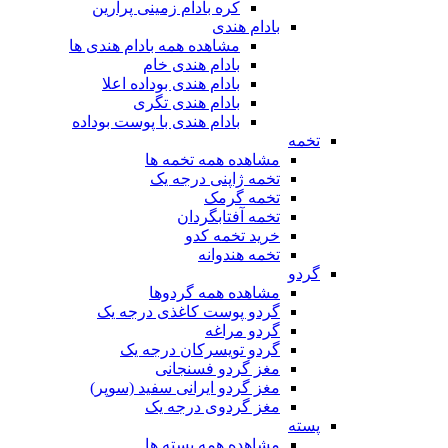
کره بادام زمینی پرارین
بادام هندی
مشاهده همه بادام هندی ها
بادام هندی خام
بادام هندی بوداده اعلا
بادام هندی تگری
بادام هندی با پوست بوداده
تخمه
مشاهده همه تخمه ها
تخمه ژاپنی درجه یک
تخمه گرمک
تخمه آفتابگردان
خرید تخمه کدو
تخمه هندوانه
گردو
مشاهده همه گردوها
گردو پوست کاغذی درجه یک
گردو مراغه
گردو تویسرکان درجه یک
مغز گردو فسنجانی
مغز گردو ایرانی سفید (سوپر)
مغز گردوی درجه یک
پسته
مشاهده همه پسته ها