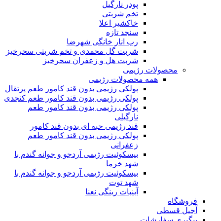
پودر نارگیل
تخم شربتی
خاکشیر اعلا
سنجد تازه
رب انار خانگی شهرضا
شربت گل محمدی و تخم شربتی سحرخیز
شربت هل و زعفران سحرخیز
محصولات رژیمی
همه محصولات رژیمی
پولکی رژیمی بدون قند کامور طعم پرتقال
پولکی رژیمی بدون قند کامور طعم کنجدی
پولکی رژیمی بدون قند کامور طعم
نارگیلی
قند رژیمی حبه ای بدون قند کامور
پولکی رژیمی بدون قند کامور طعم
زعفرانی
بيسکوئيت رژیمی آردجو و جوانه گندم با
شهد خرما
بيسکوئيت رژیمی آردجو و جوانه گندم با
شهد توت
آبنبات رینگی نعنا
فروشگاه
آجیل قسطی
پیگیری سفارشات