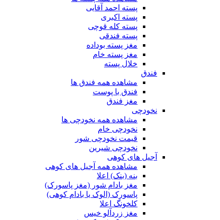
پسته احمد آقایی
پسته اکبری
پسته کله قوچی
پسته فندقی
مغز پسته بوداده
مغز پسته خام
خلال پسته
فندق
مشاهده همه فندق ها
فندق با پوست
مغز فندق
نخودچی
مشاهده همه نخودچی ها
نخودچی خام
قیمت نخودچی شور
نخودچی شیرین
آجیل های کوهی
مشاهده همه آجیل های کوهی
بنه (بنک) اعلا
مغز بادام شور (مغز پاسورک)
پاسورک (الوک یا بادام کوهی)
کلخونگ اعلا
مغز زردآلو خیس