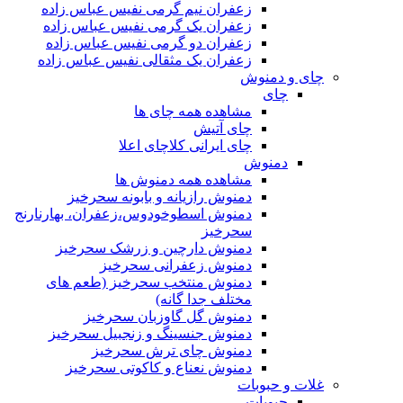
زعفران نیم گرمی نفیس عباس زاده
زعفران یک گرمی نفیس عباس زاده
زعفران دو گرمی نفیس عباس زاده
زعفران یک مثقالی نفیس عباس زاده
چای و دمنوش
چای
مشاهده همه چای ها
چای آتیش
چای ایرانی کلاچای اعلا
دمنوش
مشاهده همه دمنوش ها
دمنوش رازیانه و بابونه سحرخیز
دمنوش اسطوخودوس،زعفران، بهارنارنج
سحرخیز
دمنوش دارچین و زرشک سحرخیز
دمنوش زعفرانی سحرخیز
دمنوش منتخب سحرخیز (طعم های
مختلف جدا گانه)
دمنوش گل گاوزبان سحرخیز
دمنوش جنسینگ و زنجبیل سحرخیز
دمنوش چای ترش سحرخیز
دمنوش نعناع و کاکوتی سحرخیز
غلات و حبوبات
حبوبات