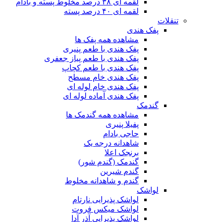
لقمه ای ۳۸ درصد مخلوط پسته و بادام
لقمه ای ۴۰ درصد پسته
تنقلات
پفک هندی
مشاهده همه پفک ها
پفک هندی با طعم پنیری
پفک هندی با طعم پیاز جعفری
پفک هندی با طعم کچاپ
پفک هندی خام مسطح
پفک هندی خام لوله ای
پفک هندی آماده لوله ای
گندمک
مشاهده همه گندمک ها
پفیلا پنیری
حاجی بادام
شاهدانه درجه یک
برنجک اعلا
گندمک (گندم شور)
گندم شیرین
گندم و شاهدانه مخلوط
لواشک
لواشک پذیرایی نارتام
لواشک میکس فروت
لواشک پذیرایی آذر آدا