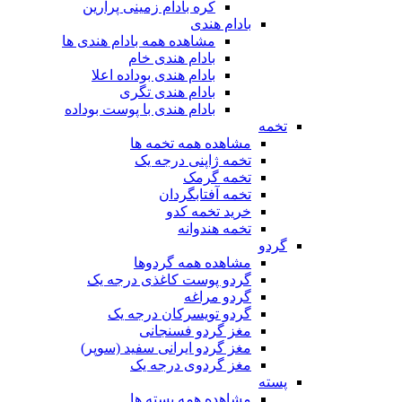
کره بادام زمینی پرارین
بادام هندی
مشاهده همه بادام هندی ها
بادام هندی خام
بادام هندی بوداده اعلا
بادام هندی تگری
بادام هندی با پوست بوداده
تخمه
مشاهده همه تخمه ها
تخمه ژاپنی درجه یک
تخمه گرمک
تخمه آفتابگردان
خرید تخمه کدو
تخمه هندوانه
گردو
مشاهده همه گردوها
گردو پوست کاغذی درجه یک
گردو مراغه
گردو تویسرکان درجه یک
مغز گردو فسنجانی
مغز گردو ایرانی سفید (سوپر)
مغز گردوی درجه یک
پسته
مشاهده همه پسته ها