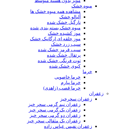
مویز بدون هسته متوسط
میوه خشک
مشاهده همه میوه خشک ها
آلبالو خشک
نارگیل خشک شده
میوه خشک بسته بندی شده
موز کشیده خشک
موز حلقه ای ارگانیک خشک
سیب زرد خشک
سیب قرمز خشک شده
پرتقال خشک شده
توت فرنگی خشک شده
کیوی خشک شده
خرما
خرما خاصویی
خرما پیارم
خرما قصب (زاهدی)
زعفران
زعفران سحرخیز
زعفران نیم گرمی سحر خیز
زعفران یک گرمی سحر خیز
زعفران دو گرمی سحر خیز
زعفران یک مثقالی سحر خیز
زعفران نفیس عباس زاده