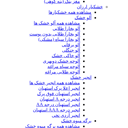
مغز بنک (بنه کوهی)
خشکبار ارزان
مشاهده همه خشکبارها
آلو خشک
مشاهده همه آلو خشک ها
آلو بخارا طلایی
آلو بخارا طلایی بدون پوست
آلو بخارا سیاه (مشکی)
آلو برقانی
آلو جنگلی
آلو خاکی خشک
آلوچه خشک دوبهری
آلوچه سیاه مراغه
آلوچه طلایی مراغه
انجیر خشک
مشاهده همه انجیر خشک ها
انجیر اعلا پرک استهبان
انجیر استهبان فوق پرک
انجیر درجه A استهبان
انجیر استهبان درجه AA
انجیر درجه AAA استهبان
انجیر آردی نخی
برگه میوه خشک
مشاهده همه برگه میوه خشک