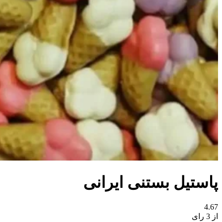
پاستیل بستنی ایرانی
4.67
از 3 رای