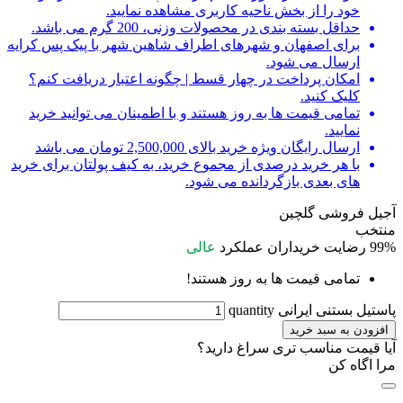
خود را از بخش ناحیه کاربری مشاهده نمایید.
حداقل بسته بندی در محصولات وزنی، 200 گرم می باشد.
برای اصفهان و شهرهای اطراف شاهین شهر با پیک پس کرایه
ارسال می شود.
امکان پرداخت در چهار قسط | چگونه اعتبار دریافت کنم؟
کلیک کنید.
تمامی قیمت ها به روز هستند و با اطمینان می توانید خرید
نمایید.
ارسال رایگان ویژه خرید بالای 2,500,000 تومان می باشد
با هر خرید درصدی از مجموع خرید، به کیف پولتان برای خرید
های بعدی بازگردانده می شود.
آجیل فروشی گلچین
منتخب
99%
رضایت خریداران
عملکرد
عالی
تمامی قیمت ها به روز هستند!
پاستیل بستنی ایرانی quantity
افزودن به سبد خرید
آیا قیمت مناسب تری سراغ دارید؟
مرا اگاه کن