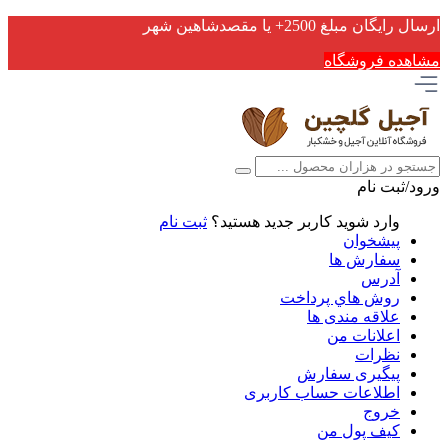
ارسال رایگان مبلغ 2500+ یا مقصدشاهین شهر
مشاهده فروشگاه
ورود/ثبت نام
وارد شوید
کاربر جدید هستید؟
ثبت نام
پیشخوان
سفارش ها
آدرس
روش هاي پرداخت
علاقه مندی ها
اعلانات من
نظرات
پیگیری سفارش
اطلاعات حساب كاربری
خروج
کیف پول من