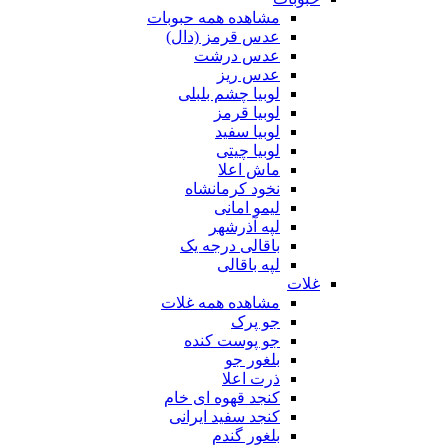
مشاهده همه حبوبات
عدس قرمز (دال)
عدس درشت
عدس ریز
لوبیا چشم بلبلی
لوبیا قرمز
لوبیا سفید
لوبیا چیتی
ماش اعلا
نخود کرمانشاه
لیمو امانی
لپه آذرشهر
باقالی درجه یک
لپه باقالی
غلات
مشاهده همه غلات
جو پرک
جو پوست کنده
بلغور جو
ذرت اعلا
کنجد قهوه ای خام
کنجد سفید ایرانی
بلغور گندم