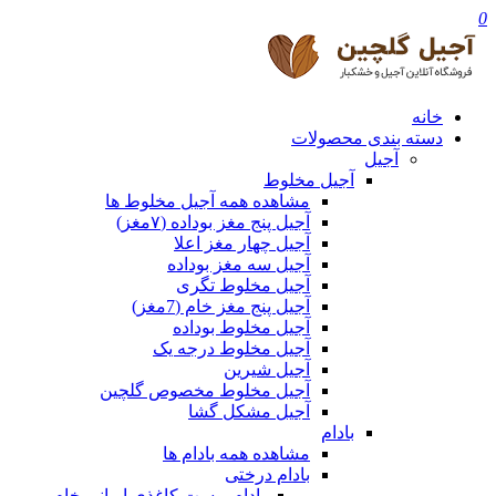
0
خانه
دسته بندی محصولات
آجیل
آجیل مخلوط
مشاهده همه آجیل مخلوط ها
آجیل پنج مغز بوداده (۷مغز)
آجیل چهار مغز اعلا
آجیل سه مغز بوداده
آجیل مخلوط تگری
آجیل پنج مغز خام (7مغز)
آجیل مخلوط بوداده
آجیل مخلوط درجه یک
آجیل شیرین
آجیل مخلوط مخصوص گلچین
آجیل مشکل گشا
بادام
مشاهده همه بادام ها
بادام درختی
بادام پوست کاغذی ایرانی خام