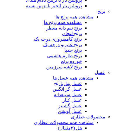
پروتئین بار با تزیین بادام هندی
پروتئین بار انجیر با تزیین پسته
برنج
مشاهده همه برنج ها
مشاهده همه برنج ها
برنج نیم دانه معطر
برنج لنجان
برنج کامفیروزی درجه یک
برنج عنبربو درجه یک
برنج چمپا
برنج طارم هاشمی
خورده برنج
برنج لاشه سرزمین
عسل
مشاهده همه عسل ها
عسل بهارنارنج
عسل گز انگبین
عسل سیاهدانه
عسل کنار
عسل گشنیز
عسل آویشن
محصولات عطاری
مشاهده همه محصولات عطاری
هل (۲مثقال)