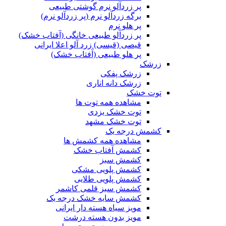
پر زردآلو نرم گوشتی طبیعی
برگه زردآلو نرم (پر زردآلو نرم)
پر هلو نرم
پر زردآلو طبیعی خانگی (آفتاب خشک)
قیصی (قیسی) زرد آلو اعلا ایرانی
پر هلو طبیعی (آفتاب خشک)
زرشک
زرشک پفکی
زرشک دانه اناری
توت خشک
مشاهده همه توت ها
توت خشک یزدی
توت خشک مشهد
کشمش درجه یک
مشاهده همه کشمش ها
کشمش آفتاب خشک
کشمش سبز
کشمش پلویی مشکی
کشمش پلویی طلایی
کشمش سبز قلمی کاشمر
کشمش سایه خشک درجه یک
مویز سیاه هسته دار ایرانی
مویز بدون هسته درشت