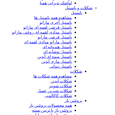
لواشک پذیرایی همپا
شکلات و پاستیل
پاستیل
مشاهده همه پاستیل ها
پاستیل آجری مارابو
پاستیل فرشی لقمه ای مارابو
پاستیل مدادی لقمه ای روغنی مارابو
پاستیل فرشی مارابو
پاستیل مارابو مدادی لقمه ای
پاستیل هندوانه ای
پاستیل نوشابه ای
پاستیل میوه ای آیدین
پاستیل ماری آیدین
پاستیل دندانی
شکلات
مشاهده همه شکلات ها
شکلات آیدین
شکلات شونیز
شکلات شیرین عسل
شکلات کاکائویی
پروتئین بار
همه محصولات پروتئین بار
پروتئین بار با تزیین پسته