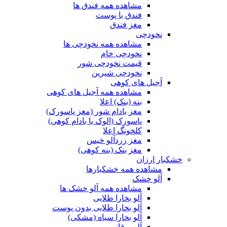
مشاهده همه فندق ها
فندق با پوست
مغز فندق
نخودچی
مشاهده همه نخودچی ها
نخودچی خام
قیمت نخودچی شور
نخودچی شیرین
آجیل های کوهی
مشاهده همه آجیل های کوهی
بنه (بنک) اعلا
مغز بادام شور (مغز پاسورک)
پاسورک (الوک یا بادام کوهی)
کلخونگ اعلا
مغز زردآلو خیس
مغز بنک (بنه کوهی)
خشکبار ارزان
مشاهده همه خشکبارها
آلو خشک
مشاهده همه آلو خشک ها
آلو بخارا طلایی
آلو بخارا طلایی بدون پوست
آلو بخارا سیاه (مشکی)
آلو برقانی