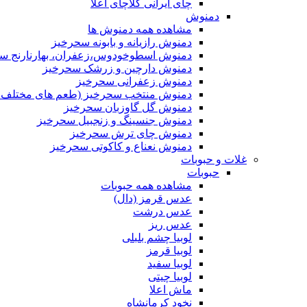
چای ایرانی کلاچای اعلا
دمنوش
مشاهده همه دمنوش ها
دمنوش رازیانه و بابونه سحرخیز
دمنوش اسطوخودوس،زعفران، بهارنارنج س
دمنوش دارچین و زرشک سحرخیز
دمنوش زعفرانی سحرخیز
دمنوش منتخب سحرخیز (طعم های مختلف جد
دمنوش گل گاوزبان سحرخیز
دمنوش جنسینگ و زنجبیل سحرخیز
دمنوش چای ترش سحرخیز
دمنوش نعناع و کاکوتی سحرخیز
غلات و حبوبات
حبوبات
مشاهده همه حبوبات
عدس قرمز (دال)
عدس درشت
عدس ریز
لوبیا چشم بلبلی
لوبیا قرمز
لوبیا سفید
لوبیا چیتی
ماش اعلا
نخود کرمانشاه