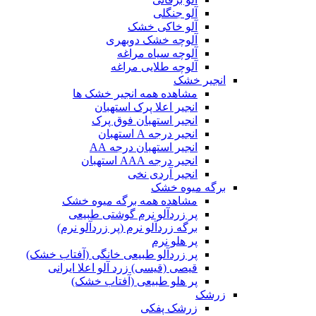
آلو جنگلی
آلو خاکی خشک
آلوچه خشک دوبهری
آلوچه سیاه مراغه
آلوچه طلایی مراغه
انجیر خشک
مشاهده همه انجیر خشک ها
انجیر اعلا پرک استهبان
انجیر استهبان فوق پرک
انجیر درجه A استهبان
انجیر استهبان درجه AA
انجیر درجه AAA استهبان
انجیر آردی نخی
برگه میوه خشک
مشاهده همه برگه میوه خشک
پر زردآلو نرم گوشتی طبیعی
برگه زردآلو نرم (پر زردآلو نرم)
پر هلو نرم
پر زردآلو طبیعی خانگی (آفتاب خشک)
قیصی (قیسی) زرد آلو اعلا ایرانی
پر هلو طبیعی (آفتاب خشک)
زرشک
زرشک پفکی