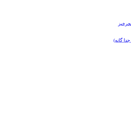
حرخیز
ا گانه)