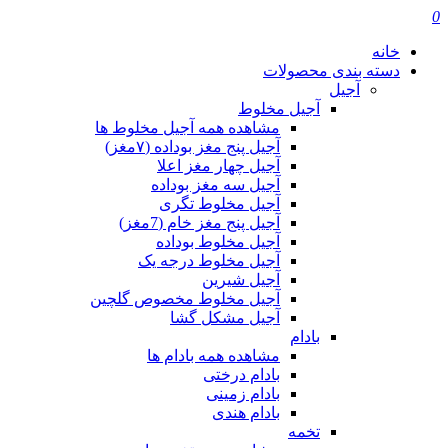
0
خانه
دسته بندی محصولات
آجیل
آجیل مخلوط
مشاهده همه آجیل مخلوط ها
آجیل پنج مغز بوداده (۷مغز)
آجیل چهار مغز اعلا
آجیل سه مغز بوداده
آجیل مخلوط تگری
آجیل پنج مغز خام (7مغز)
آجیل مخلوط بوداده
آجیل مخلوط درجه یک
آجیل شیرین
آجیل مخلوط مخصوص گلچین
آجیل مشکل گشا
بادام
مشاهده همه بادام ها
بادام درختی
بادام زمینی
بادام هندی
تخمه