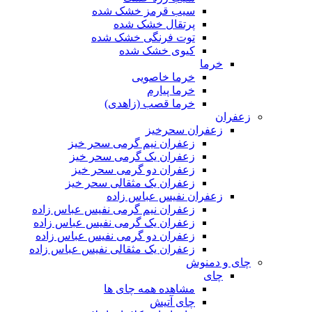
سیب قرمز خشک شده
پرتقال خشک شده
توت فرنگی خشک شده
کیوی خشک شده
خرما
خرما خاصویی
خرما پیارم
خرما قصب (زاهدی)
زعفران
زعفران سحرخیز
زعفران نیم گرمی سحر خیز
زعفران یک گرمی سحر خیز
زعفران دو گرمی سحر خیز
زعفران یک مثقالی سحر خیز
زعفران نفیس عباس زاده
زعفران نیم گرمی نفیس عباس زاده
زعفران یک گرمی نفیس عباس زاده
زعفران دو گرمی نفیس عباس زاده
زعفران یک مثقالی نفیس عباس زاده
چای و دمنوش
چای
مشاهده همه چای ها
چای آتیش