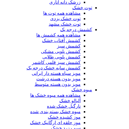
زرشک دانه اناری
توت خشک
مشاهده همه توت ها
توت خشک یزدی
توت خشک مشهد
کشمش درجه یک
مشاهده همه کشمش ها
کشمش آفتاب خشک
کشمش سبز
کشمش پلویی مشکی
کشمش پلویی طلایی
کشمش سبز قلمی کاشمر
کشمش سایه خشک درجه یک
مویز سیاه هسته دار ایرانی
مویز بدون هسته درشت
مویز بدون هسته متوسط
میوه خشک
مشاهده همه میوه خشک ها
آلبالو خشک
نارگیل خشک شده
میوه خشک بسته بندی شده
موز کشیده خشک
موز حلقه ای ارگانیک خشک
سیب زرد خشک