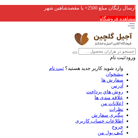
ارسال رایگان مبلغ 2500+ یا مقصدشاهین شهر
مشاهده فروشگاه
ورود/ثبت نام
وارد شوید
کاربر جدید هستید؟
ثبت نام
پیشخوان
سفارش ها
آدرس
روش هاي پرداخت
علاقه مندی ها
اعلانات من
نظرات
پیگیری سفارش
اطلاعات حساب كاربری
خروج
کیف پول من