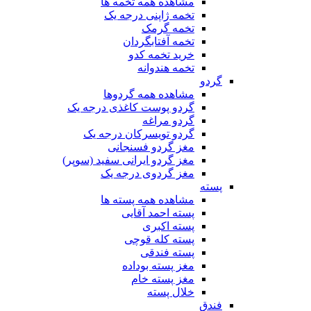
مشاهده همه تخمه ها
تخمه ژاپنی درجه یک
تخمه گرمک
تخمه آفتابگردان
خرید تخمه کدو
تخمه هندوانه
گردو
مشاهده همه گردوها
گردو پوست کاغذی درجه یک
گردو مراغه
گردو تویسرکان درجه یک
مغز گردو فسنجانی
مغز گردو ایرانی سفید (سوپر)
مغز گردوی درجه یک
پسته
مشاهده همه پسته ها
پسته احمد آقایی
پسته اکبری
پسته کله قوچی
پسته فندقی
مغز پسته بوداده
مغز پسته خام
خلال پسته
فندق