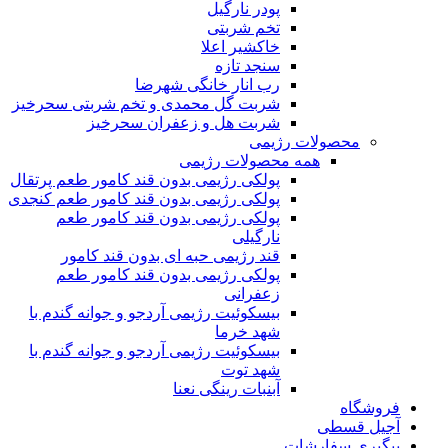
پودر نارگیل
تخم شربتی
خاکشیر اعلا
سنجد تازه
رب انار خانگی شهرضا
شربت گل محمدی و تخم شربتی سحرخیز
شربت هل و زعفران سحرخیز
محصولات رژیمی
همه محصولات رژیمی
پولکی رژیمی بدون قند کامور طعم پرتقال
پولکی رژیمی بدون قند کامور طعم کنجدی
پولکی رژیمی بدون قند کامور طعم
نارگیلی
قند رژیمی حبه ای بدون قند کامور
پولکی رژیمی بدون قند کامور طعم
زعفرانی
بيسکوئيت رژیمی آردجو و جوانه گندم با
شهد خرما
بيسکوئيت رژیمی آردجو و جوانه گندم با
شهد توت
آبنبات رینگی نعنا
فروشگاه
آجیل قسطی
پیگیری سفارشات