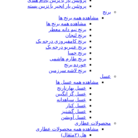
پروتئین بار با تزیین بادام هندی
پروتئین بار انجیر با تزیین پسته
برنج
مشاهده همه برنج ها
مشاهده همه برنج ها
برنج نیم دانه معطر
برنج لنجان
برنج کامفیروزی درجه یک
برنج عنبربو درجه یک
برنج چمپا
برنج طارم هاشمی
خورده برنج
برنج لاشه سرزمین
عسل
مشاهده همه عسل ها
عسل بهارنارنج
عسل گز انگبین
عسل سیاهدانه
عسل کنار
عسل گشنیز
عسل آویشن
محصولات عطاری
مشاهده همه محصولات عطاری
هل (۲مثقال)