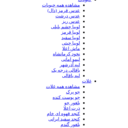
مشاهده همه حبوبات
عدس قرمز (دال)
عدس درشت
عدس ریز
لوبیا چشم بلبلی
لوبیا قرمز
لوبیا سفید
لوبیا چیتی
ماش اعلا
نخود کرمانشاه
لیمو امانی
لپه آذرشهر
باقالی درجه یک
لپه باقالی
غلات
مشاهده همه غلات
جو پرک
جو پوست کنده
بلغور جو
ذرت اعلا
کنجد قهوه ای خام
کنجد سفید ایرانی
بلغور گندم