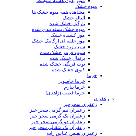
مویز بدون هسته متوسط
میوه خشک
مشاهده همه میوه خشک ها
آلبالو خشک
نارگیل خشک شده
میوه خشک بسته بندی شده
موز کشیده خشک
موز حلقه ای ارگانیک خشک
سیب زرد خشک
سیب قرمز خشک شده
پرتقال خشک شده
توت فرنگی خشک شده
کیوی خشک شده
خرما
خرما خاصویی
خرما پیارم
خرما قصب (زاهدی)
زعفران
زعفران سحرخیز
زعفران نیم گرمی سحر خیز
زعفران یک گرمی سحر خیز
زعفران دو گرمی سحر خیز
زعفران یک مثقالی سحر خیز
زعفران نفیس عباس زاده