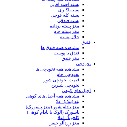
پسته احمد آقایی
پسته اکبری
پسته کله قوچی
پسته فندقی
مغز پسته بوداده
مغز پسته خام
خلال پسته
فندق
مشاهده همه فندق ها
فندق با پوست
مغز فندق
نخودچی
مشاهده همه نخودچی ها
نخودچی خام
قیمت نخودچی شور
نخودچی شیرین
آجیل های کوهی
مشاهده همه آجیل های کوهی
بنه (بنک) اعلا
مغز بادام شور (مغز پاسورک)
پاسورک (الوک یا بادام کوهی)
کلخونگ اعلا
مغز زردآلو خیس