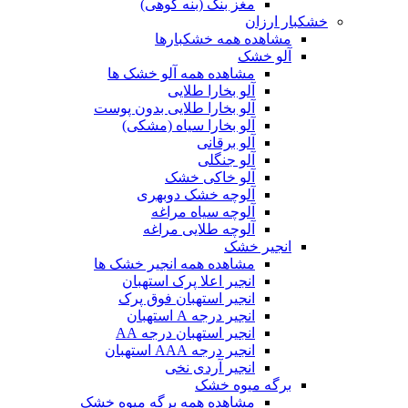
مغز بنک (بنه کوهی)
خشکبار ارزان
مشاهده همه خشکبارها
آلو خشک
مشاهده همه آلو خشک ها
آلو بخارا طلایی
آلو بخارا طلایی بدون پوست
آلو بخارا سیاه (مشکی)
آلو برقانی
آلو جنگلی
آلو خاکی خشک
آلوچه خشک دوبهری
آلوچه سیاه مراغه
آلوچه طلایی مراغه
انجیر خشک
مشاهده همه انجیر خشک ها
انجیر اعلا پرک استهبان
انجیر استهبان فوق پرک
انجیر درجه A استهبان
انجیر استهبان درجه AA
انجیر درجه AAA استهبان
انجیر آردی نخی
برگه میوه خشک
مشاهده همه برگه میوه خشک