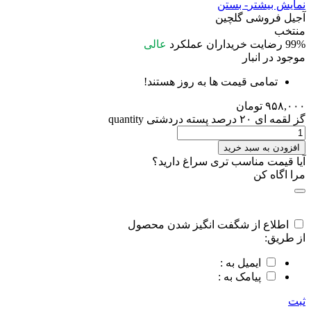
نمایش بیشتر
- بستن
آجیل فروشی گلچین
منتخب
99%
رضایت خریداران
عملکرد
عالی
موجود در انبار
تمامی قیمت ها به روز هستند!
۹۵۸,۰۰۰
تومان
گز لقمه ای ۲۰ درصد پسته دردشتی quantity
افزودن به سبد خرید
آیا قیمت مناسب تری سراغ دارید؟
مرا اگاه کن
اطلاع از شگفت انگیز شدن محصول
از طریق:
ایمیل به :
پیامک به :
ثبت