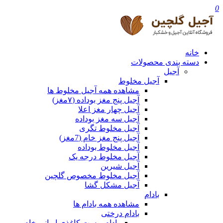
0
خانه
دسته بندی محصولات
آجیل
آجیل مخلوط
مشاهده همه آجیل مخلوط ها
آجیل پنج مغز بوداده (۷مغز)
آجیل چهار مغز اعلا
آجیل سه مغز بوداده
آجیل مخلوط تگری
آجیل پنج مغز خام (7مغز)
آجیل مخلوط بوداده
آجیل مخلوط درجه یک
آجیل شیرین
آجیل مخلوط مخصوص گلچین
آجیل مشکل گشا
بادام
مشاهده همه بادام ها
بادام درختی
بادام پوست کاغذی ایرانی خام