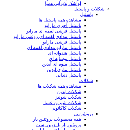
لواشک پذیرایی همپا
شکلات و پاستیل
پاستیل
مشاهده همه پاستیل ها
پاستیل آجری مارابو
پاستیل فرشی لقمه ای مارابو
پاستیل مدادی لقمه ای روغنی مارابو
پاستیل فرشی مارابو
پاستیل مارابو مدادی لقمه ای
پاستیل هندوانه ای
پاستیل نوشابه ای
پاستیل میوه ای آیدین
پاستیل ماری آیدین
پاستیل دندانی
شکلات
مشاهده همه شکلات ها
شکلات آیدین
شکلات شونیز
شکلات شیرین عسل
شکلات کاکائویی
پروتئین بار
همه محصولات پروتئین بار
پروتئین بار با تزیین پسته