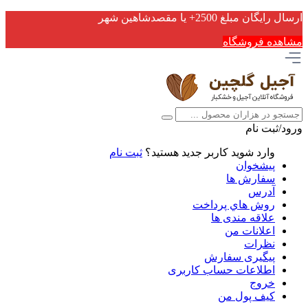
ارسال رایگان مبلغ 2500+ یا مقصدشاهین شهر
مشاهده فروشگاه
ورود/ثبت نام
وارد شوید
کاربر جدید هستید؟
ثبت نام
پیشخوان
سفارش ها
آدرس
روش هاي پرداخت
علاقه مندی ها
اعلانات من
نظرات
پیگیری سفارش
اطلاعات حساب كاربری
خروج
کیف پول من