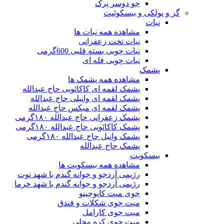
جو دوسر پرک
گز و پولکی و بیسکوئیت
نبات
مشاهده همه نبات ها
نبات تخت زعفرانی
نبات چوبی بسته قلبی 600گرمی
نبات چوبی فله ای
پشمک
مشاهده همه پشمک ها
پشمک لقمه ای کاکائویی حاج عبدالله
پشمک لقمه ای وانیلی حاج عبدالله
پشمک لقمه ای میکس حاج عبدالله
پشمک زعفرانی حاج عبدالله ۱۸۰گرمی
پشمک کاکائویی حاج عبدالله ۱۸۰گرمی
پشمک وانیل حاج عبدالله ۱۸۰گرمی
پشمک حاج عبدالله
بیسکویت
مشاهده همه بیسکویت ها
رژیمی آردجو و جوانه گندم با شهد توت
رژیمی آردجو و جوانه گندم با شهد خرما
جوی میت کاپوچینو
میت جوی شکلات و فندق
میت جوی کارامل
میت جوی کره محلی