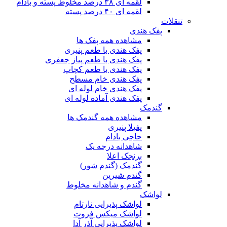
لقمه ای ۳۸ درصد مخلوط پسته و بادام
لقمه ای ۴۰ درصد پسته
تنقلات
پفک هندی
مشاهده همه پفک ها
پفک هندی با طعم پنیری
پفک هندی با طعم پیاز جعفری
پفک هندی با طعم کچاپ
پفک هندی خام مسطح
پفک هندی خام لوله ای
پفک هندی آماده لوله ای
گندمک
مشاهده همه گندمک ها
پفیلا پنیری
حاجی بادام
شاهدانه درجه یک
برنجک اعلا
گندمک (گندم شور)
گندم شیرین
گندم و شاهدانه مخلوط
لواشک
لواشک پذیرایی نارتام
لواشک میکس فروت
لواشک پذیرایی آذر آدا