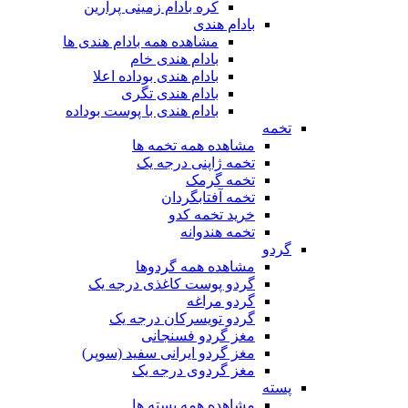
کره بادام زمینی پرارین
بادام هندی
مشاهده همه بادام هندی ها
بادام هندی خام
بادام هندی بوداده اعلا
بادام هندی تگری
بادام هندی با پوست بوداده
تخمه
مشاهده همه تخمه ها
تخمه ژاپنی درجه یک
تخمه گرمک
تخمه آفتابگردان
خرید تخمه کدو
تخمه هندوانه
گردو
مشاهده همه گردوها
گردو پوست کاغذی درجه یک
گردو مراغه
گردو تویسرکان درجه یک
مغز گردو فسنجانی
مغز گردو ایرانی سفید (سوپر)
مغز گردوی درجه یک
پسته
مشاهده همه پسته ها