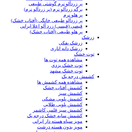
پر زردآلو نرم گوشتی طبیعی
برگه زردآلو نرم (پر زردآلو نرم)
پر هلو نرم
پر زردآلو طبیعی خانگی (آفتاب خشک)
قیصی (قیسی) زرد آلو اعلا ایرانی
پر هلو طبیعی (آفتاب خشک)
زرشک
زرشک پفکی
زرشک دانه اناری
توت خشک
مشاهده همه توت ها
توت خشک یزدی
توت خشک مشهد
کشمش درجه یک
مشاهده همه کشمش ها
کشمش آفتاب خشک
کشمش سبز
کشمش پلویی مشکی
کشمش پلویی طلایی
کشمش سبز قلمی کاشمر
کشمش سایه خشک درجه یک
مویز سیاه هسته دار ایرانی
مویز بدون هسته درشت