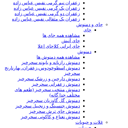
زعفران نیم گرمی نفیس عباس زاده
زعفران یک گرمی نفیس عباس زاده
زعفران دو گرمی نفیس عباس زاده
زعفران یک مثقالی نفیس عباس زاده
چای و دمنوش
چای
مشاهده همه چای ها
چای آتیش
چای ایرانی کلاچای اعلا
دمنوش
مشاهده همه دمنوش ها
دمنوش رازیانه و بابونه سحرخیز
دمنوش اسطوخودوس،زعفران، بهارنارنج
سحرخیز
دمنوش دارچین و زرشک سحرخیز
دمنوش زعفرانی سحرخیز
دمنوش منتخب سحرخیز (طعم های
مختلف جدا گانه)
دمنوش گل گاوزبان سحرخیز
دمنوش جنسینگ و زنجبیل سحرخیز
دمنوش چای ترش سحرخیز
دمنوش نعناع و کاکوتی سحرخیز
غلات و حبوبات
حبوبات