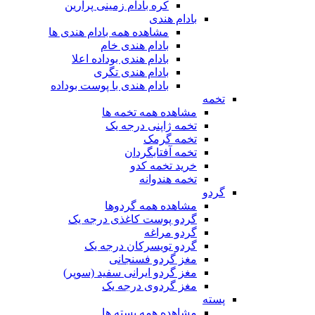
کره بادام زمینی پرارین
بادام هندی
مشاهده همه بادام هندی ها
بادام هندی خام
بادام هندی بوداده اعلا
بادام هندی تگری
بادام هندی با پوست بوداده
تخمه
مشاهده همه تخمه ها
تخمه ژاپنی درجه یک
تخمه گرمک
تخمه آفتابگردان
خرید تخمه کدو
تخمه هندوانه
گردو
مشاهده همه گردوها
گردو پوست کاغذی درجه یک
گردو مراغه
گردو تویسرکان درجه یک
مغز گردو فسنجانی
مغز گردو ایرانی سفید (سوپر)
مغز گردوی درجه یک
پسته
مشاهده همه پسته ها