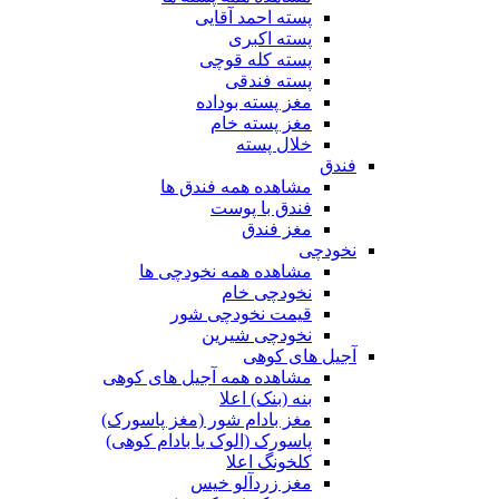
پسته احمد آقایی
پسته اکبری
پسته کله قوچی
پسته فندقی
مغز پسته بوداده
مغز پسته خام
خلال پسته
فندق
مشاهده همه فندق ها
فندق با پوست
مغز فندق
نخودچی
مشاهده همه نخودچی ها
نخودچی خام
قیمت نخودچی شور
نخودچی شیرین
آجیل های کوهی
مشاهده همه آجیل های کوهی
بنه (بنک) اعلا
مغز بادام شور (مغز پاسورک)
پاسورک (الوک یا بادام کوهی)
کلخونگ اعلا
مغز زردآلو خیس