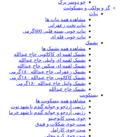
جو دوسر پرک
گز و پولکی و بیسکوئیت
نبات
مشاهده همه نبات ها
نبات تخت زعفرانی
نبات چوبی بسته قلبی 600گرمی
نبات چوبی فله ای
پشمک
مشاهده همه پشمک ها
پشمک لقمه ای کاکائویی حاج عبدالله
پشمک لقمه ای وانیلی حاج عبدالله
پشمک لقمه ای میکس حاج عبدالله
پشمک زعفرانی حاج عبدالله ۱۸۰گرمی
پشمک کاکائویی حاج عبدالله ۱۸۰گرمی
پشمک وانیل حاج عبدالله ۱۸۰گرمی
پشمک حاج عبدالله
بیسکویت
مشاهده همه بیسکویت ها
رژیمی آردجو و جوانه گندم با شهد توت
رژیمی آردجو و جوانه گندم با شهد خرما
جوی میت کاپوچینو
میت جوی شکلات و فندق
میت جوی کارامل
میت جوی کره محلی