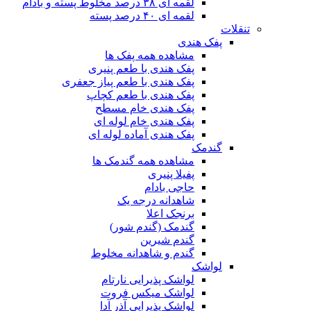
لقمه ای ۳۸ درصد مخلوط پسته و بادام
لقمه ای ۴۰ درصد پسته
تنقلات
پفک هندی
مشاهده همه پفک ها
پفک هندی با طعم پنیری
پفک هندی با طعم پیاز جعفری
پفک هندی با طعم کچاپ
پفک هندی خام مسطح
پفک هندی خام لوله ای
پفک هندی آماده لوله ای
گندمک
مشاهده همه گندمک ها
پفیلا پنیری
حاجی بادام
شاهدانه درجه یک
برنجک اعلا
گندمک (گندم شور)
گندم شیرین
گندم و شاهدانه مخلوط
لواشک
لواشک پذیرایی نارتام
لواشک میکس فروت
لواشک پذیرایی آذر آدا