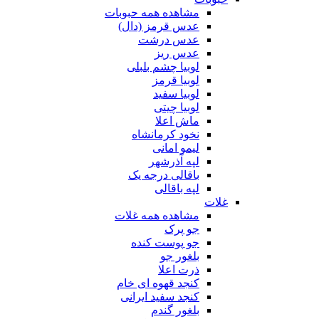
مشاهده همه حبوبات
عدس قرمز (دال)
عدس درشت
عدس ریز
لوبیا چشم بلبلی
لوبیا قرمز
لوبیا سفید
لوبیا چیتی
ماش اعلا
نخود کرمانشاه
لیمو امانی
لپه آذرشهر
باقالی درجه یک
لپه باقالی
غلات
مشاهده همه غلات
جو پرک
جو پوست کنده
بلغور جو
ذرت اعلا
کنجد قهوه ای خام
کنجد سفید ایرانی
بلغور گندم