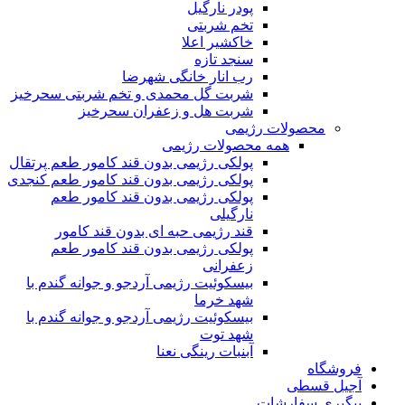
پودر نارگیل
تخم شربتی
خاکشیر اعلا
سنجد تازه
رب انار خانگی شهرضا
شربت گل محمدی و تخم شربتی سحرخیز
شربت هل و زعفران سحرخیز
محصولات رژیمی
همه محصولات رژیمی
پولکی رژیمی بدون قند کامور طعم پرتقال
پولکی رژیمی بدون قند کامور طعم کنجدی
پولکی رژیمی بدون قند کامور طعم
نارگیلی
قند رژیمی حبه ای بدون قند کامور
پولکی رژیمی بدون قند کامور طعم
زعفرانی
بيسکوئيت رژیمی آردجو و جوانه گندم با
شهد خرما
بيسکوئيت رژیمی آردجو و جوانه گندم با
شهد توت
آبنبات رینگی نعنا
فروشگاه
آجیل قسطی
پیگیری سفارشات