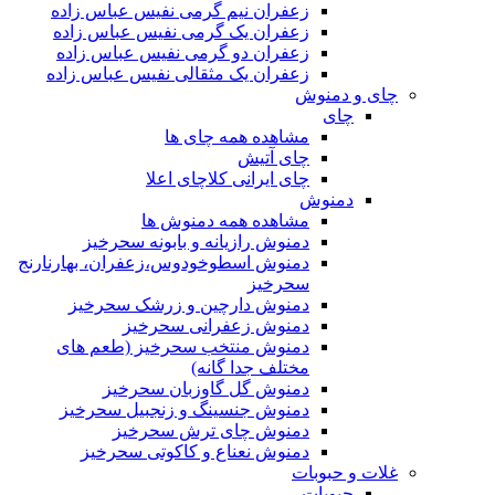
زعفران نیم گرمی نفیس عباس زاده
زعفران یک گرمی نفیس عباس زاده
زعفران دو گرمی نفیس عباس زاده
زعفران یک مثقالی نفیس عباس زاده
چای و دمنوش
چای
مشاهده همه چای ها
چای آتیش
چای ایرانی کلاچای اعلا
دمنوش
مشاهده همه دمنوش ها
دمنوش رازیانه و بابونه سحرخیز
دمنوش اسطوخودوس،زعفران، بهارنارنج
سحرخیز
دمنوش دارچین و زرشک سحرخیز
دمنوش زعفرانی سحرخیز
دمنوش منتخب سحرخیز (طعم های
مختلف جدا گانه)
دمنوش گل گاوزبان سحرخیز
دمنوش جنسینگ و زنجبیل سحرخیز
دمنوش چای ترش سحرخیز
دمنوش نعناع و کاکوتی سحرخیز
غلات و حبوبات
حبوبات