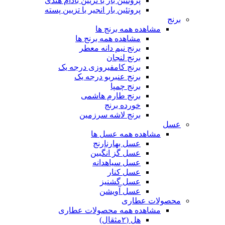
پروتئین بار با تزیین بادام هندی
پروتئین بار انجیر با تزیین پسته
برنج
مشاهده همه برنج ها
مشاهده همه برنج ها
برنج نیم دانه معطر
برنج لنجان
برنج کامفیروزی درجه یک
برنج عنبربو درجه یک
برنج چمپا
برنج طارم هاشمی
خورده برنج
برنج لاشه سرزمین
عسل
مشاهده همه عسل ها
عسل بهارنارنج
عسل گز انگبین
عسل سیاهدانه
عسل کنار
عسل گشنیز
عسل آویشن
محصولات عطاری
مشاهده همه محصولات عطاری
هل (۲مثقال)