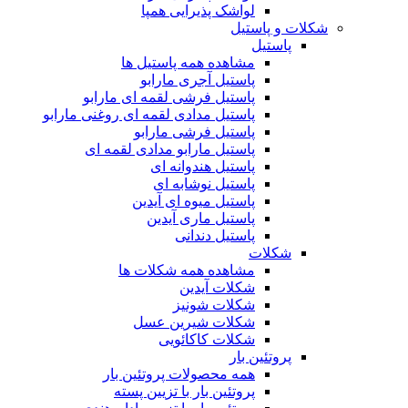
لواشک پذیرایی همپا
شکلات و پاستیل
پاستیل
مشاهده همه پاستیل ها
پاستیل آجری مارابو
پاستیل فرشی لقمه ای مارابو
پاستیل مدادی لقمه ای روغنی مارابو
پاستیل فرشی مارابو
پاستیل مارابو مدادی لقمه ای
پاستیل هندوانه ای
پاستیل نوشابه ای
پاستیل میوه ای آیدین
پاستیل ماری آیدین
پاستیل دندانی
شکلات
مشاهده همه شکلات ها
شکلات آیدین
شکلات شونیز
شکلات شیرین عسل
شکلات کاکائویی
پروتئین بار
همه محصولات پروتئین بار
پروتئین بار با تزیین پسته