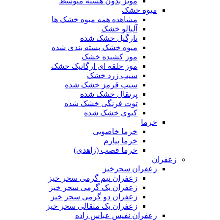
مویز بدون هسته متوسط
میوه خشک
مشاهده همه میوه خشک ها
آلبالو خشک
نارگیل خشک شده
میوه خشک بسته بندی شده
موز کشیده خشک
موز حلقه ای ارگانیک خشک
سیب زرد خشک
سیب قرمز خشک شده
پرتقال خشک شده
توت فرنگی خشک شده
کیوی خشک شده
خرما
خرما خاصویی
خرما پیارم
خرما قصب (زاهدی)
زعفران
زعفران سحرخیز
زعفران نیم گرمی سحر خیز
زعفران یک گرمی سحر خیز
زعفران دو گرمی سحر خیز
زعفران یک مثقالی سحر خیز
زعفران نفیس عباس زاده