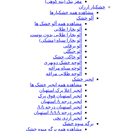
مغز بنک (بنه کوهی)
خشکبار ارزان
مشاهده همه خشکبارها
آلو خشک
مشاهده همه آلو خشک ها
آلو بخارا طلایی
آلو بخارا طلایی بدون پوست
آلو بخارا سیاه (مشکی)
آلو برقانی
آلو جنگلی
آلو خاکی خشک
آلوچه خشک دوبهری
آلوچه سیاه مراغه
آلوچه طلایی مراغه
انجیر خشک
مشاهده همه انجیر خشک ها
انجیر اعلا پرک استهبان
انجیر استهبان فوق پرک
انجیر درجه A استهبان
انجیر استهبان درجه AA
انجیر درجه AAA استهبان
انجیر آردی نخی
برگه میوه خشک
مشاهده همه برگه میوه خشک