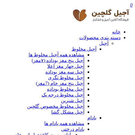
0
خانه
دسته بندی محصولات
آجیل
آجیل مخلوط
مشاهده همه آجیل مخلوط ها
آجیل پنج مغز بوداده (۷مغز)
آجیل چهار مغز اعلا
آجیل سه مغز بوداده
آجیل مخلوط تگری
آجیل پنج مغز خام (7مغز)
آجیل مخلوط بوداده
آجیل مخلوط درجه یک
آجیل شیرین
آجیل مخلوط مخصوص گلچین
آجیل مشکل گشا
بادام
مشاهده همه بادام ها
بادام درختی
بادام پوست کاغذی ایرانی خام