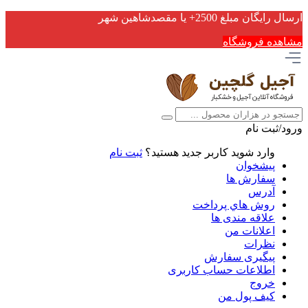
ارسال رایگان مبلغ 2500+ یا مقصدشاهین شهر
مشاهده فروشگاه
ورود/ثبت نام
وارد شوید
کاربر جدید هستید؟
ثبت نام
پیشخوان
سفارش ها
آدرس
روش هاي پرداخت
علاقه مندی ها
اعلانات من
نظرات
پیگیری سفارش
اطلاعات حساب كاربری
خروج
کیف پول من