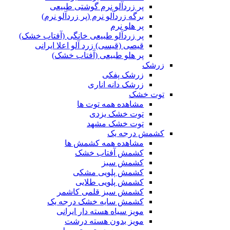
پر زردآلو نرم گوشتی طبیعی
برگه زردآلو نرم (پر زردآلو نرم)
پر هلو نرم
پر زردآلو طبیعی خانگی (آفتاب خشک)
قیصی (قیسی) زرد آلو اعلا ایرانی
پر هلو طبیعی (آفتاب خشک)
زرشک
زرشک پفکی
زرشک دانه اناری
توت خشک
مشاهده همه توت ها
توت خشک یزدی
توت خشک مشهد
کشمش درجه یک
مشاهده همه کشمش ها
کشمش آفتاب خشک
کشمش سبز
کشمش پلویی مشکی
کشمش پلویی طلایی
کشمش سبز قلمی کاشمر
کشمش سایه خشک درجه یک
مویز سیاه هسته دار ایرانی
مویز بدون هسته درشت