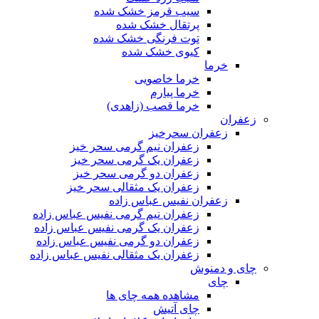
سیب قرمز خشک شده
پرتقال خشک شده
توت فرنگی خشک شده
کیوی خشک شده
خرما
خرما خاصویی
خرما پیارم
خرما قصب (زاهدی)
زعفران
زعفران سحرخیز
زعفران نیم گرمی سحر خیز
زعفران یک گرمی سحر خیز
زعفران دو گرمی سحر خیز
زعفران یک مثقالی سحر خیز
زعفران نفیس عباس زاده
زعفران نیم گرمی نفیس عباس زاده
زعفران یک گرمی نفیس عباس زاده
زعفران دو گرمی نفیس عباس زاده
زعفران یک مثقالی نفیس عباس زاده
چای و دمنوش
چای
مشاهده همه چای ها
چای آتیش