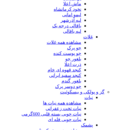
ماش اعلا
نخود کرمانشاه
لیمو امانی
لپه آذرشهر
باقالی درجه یک
لپه باقالی
غلات
مشاهده همه غلات
جو پرک
جو پوست کنده
بلغور جو
ذرت اعلا
کنجد قهوه ای خام
کنجد سفید ایرانی
بلغور گندم
جو دوسر پرک
گز و پولکی و بیسکوئیت
نبات
مشاهده همه نبات ها
نبات تخت زعفرانی
نبات چوبی بسته قلبی 600گرمی
نبات چوبی فله ای
پشمک