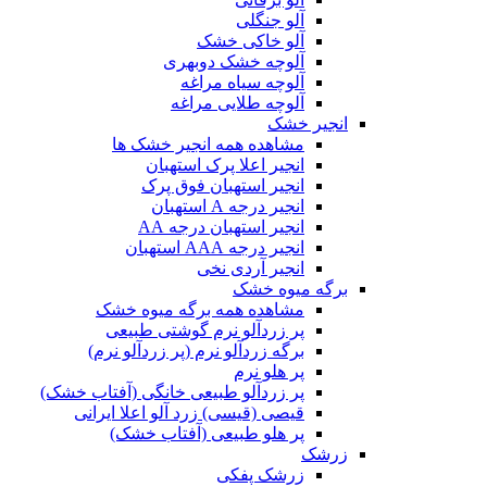
آلو جنگلی
آلو خاکی خشک
آلوچه خشک دوبهری
آلوچه سیاه مراغه
آلوچه طلایی مراغه
انجیر خشک
مشاهده همه انجیر خشک ها
انجیر اعلا پرک استهبان
انجیر استهبان فوق پرک
انجیر درجه A استهبان
انجیر استهبان درجه AA
انجیر درجه AAA استهبان
انجیر آردی نخی
برگه میوه خشک
مشاهده همه برگه میوه خشک
پر زردآلو نرم گوشتی طبیعی
برگه زردآلو نرم (پر زردآلو نرم)
پر هلو نرم
پر زردآلو طبیعی خانگی (آفتاب خشک)
قیصی (قیسی) زرد آلو اعلا ایرانی
پر هلو طبیعی (آفتاب خشک)
زرشک
زرشک پفکی