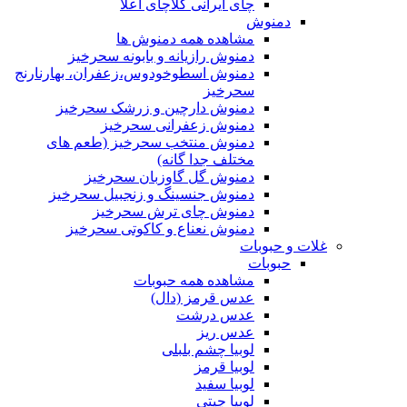
چای ایرانی کلاچای اعلا
دمنوش
مشاهده همه دمنوش ها
دمنوش رازیانه و بابونه سحرخیز
دمنوش اسطوخودوس،زعفران، بهارنارنج
سحرخیز
دمنوش دارچین و زرشک سحرخیز
دمنوش زعفرانی سحرخیز
دمنوش منتخب سحرخیز (طعم های
مختلف جدا گانه)
دمنوش گل گاوزبان سحرخیز
دمنوش جنسینگ و زنجبیل سحرخیز
دمنوش چای ترش سحرخیز
دمنوش نعناع و کاکوتی سحرخیز
غلات و حبوبات
حبوبات
مشاهده همه حبوبات
عدس قرمز (دال)
عدس درشت
عدس ریز
لوبیا چشم بلبلی
لوبیا قرمز
لوبیا سفید
لوبیا چیتی