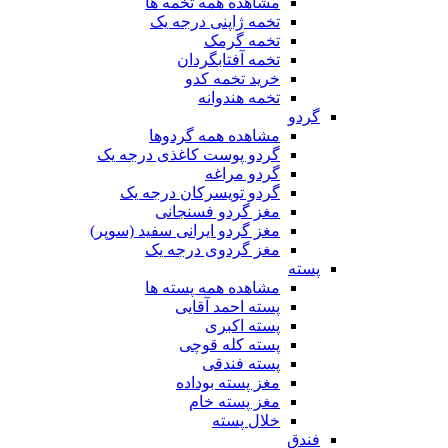
مشاهده همه تخمه ها
تخمه ژاپنی درجه یک
تخمه گرمک
تخمه آفتابگردان
خرید تخمه کدو
تخمه هندوانه
گردو
مشاهده همه گردوها
گردو پوست کاغذی درجه یک
گردو مراغه
گردو تویسرکان درجه یک
مغز گردو فسنجانی
مغز گردو ایرانی سفید (سوپر)
مغز گردوی درجه یک
پسته
مشاهده همه پسته ها
پسته احمد آقایی
پسته اکبری
پسته کله قوچی
پسته فندقی
مغز پسته بوداده
مغز پسته خام
خلال پسته
فندق