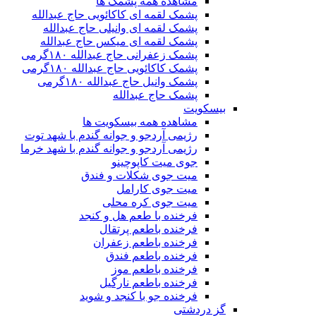
مشاهده همه پشمک ها
پشمک لقمه ای کاکائویی حاج عبدالله
پشمک لقمه ای وانیلی حاج عبدالله
پشمک لقمه ای میکس حاج عبدالله
پشمک زعفرانی حاج عبدالله ۱۸۰گرمی
پشمک کاکائویی حاج عبدالله ۱۸۰گرمی
پشمک وانیل حاج عبدالله ۱۸۰گرمی
پشمک حاج عبدالله
بیسکویت
مشاهده همه بیسکویت ها
رژیمی آردجو و جوانه گندم با شهد توت
رژیمی آردجو و جوانه گندم با شهد خرما
جوی میت کاپوچینو
میت جوی شکلات و فندق
میت جوی کارامل
میت جوی کره محلی
فرخنده با طعم هل و کنجد
فرخنده باطعم پرتقال
فرخنده باطعم زعفران
فرخنده باطعم فندق
فرخنده باطعم موز
فرخنده باطعم نارگیل
فرخنده جو با کنجد و شوید
گز دردشتی