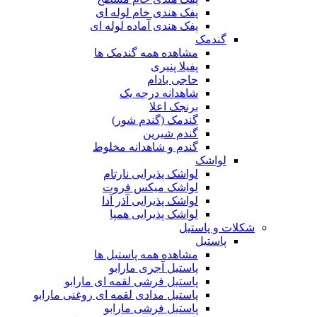
پفک هندی خام لوله ای
پفک هندی آماده لوله ای
گندمک
مشاهده همه گندمک ها
پفیلا پنیری
حاجی بادام
شاهدانه درجه یک
برنجک اعلا
گندمک (گندم شور)
گندم شیرین
گندم و شاهدانه مخلوط
لواشک
لواشک پذیرایی نارتام
لواشک میکس فروت
لواشک پذیرایی آذر آدا
لواشک پذیرایی همپا
شکلات و پاستیل
پاستیل
مشاهده همه پاستیل ها
پاستیل آجری مارابو
پاستیل فرشی لقمه ای مارابو
پاستیل مدادی لقمه ای روغنی مارابو
پاستیل فرشی مارابو