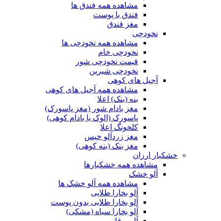
مشاهده همه فندق ها
فندق با پوست
مغز فندق
نخودچی
مشاهده همه نخودچی ها
نخودچی خام
قیمت نخودچی شور
نخودچی شیرین
آجیل های کوهی
مشاهده همه آجیل های کوهی
بنه (بنک) اعلا
مغز بادام شور (مغز پاسورک)
پاسورک (الوک یا بادام کوهی)
کلخونگ اعلا
مغز زردآلو خیس
مغز بنک (بنه کوهی)
خشکبار ارزان
مشاهده همه خشکبارها
آلو خشک
مشاهده همه آلو خشک ها
آلو بخارا طلایی
آلو بخارا طلایی بدون پوست
آلو بخارا سیاه (مشکی)
آلو برقانی