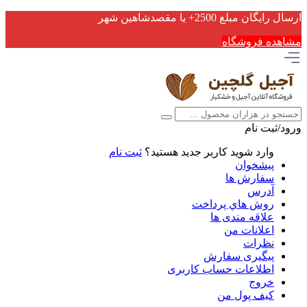
ارسال رایگان مبلغ 2500+ یا مقصدشاهین شهر
مشاهده فروشگاه
ورود/ثبت نام
وارد شوید
کاربر جدید هستید؟
ثبت نام
پیشخوان
سفارش ها
آدرس
روش هاي پرداخت
علاقه مندی ها
اعلانات من
نظرات
پیگیری سفارش
اطلاعات حساب كاربری
خروج
کیف پول من