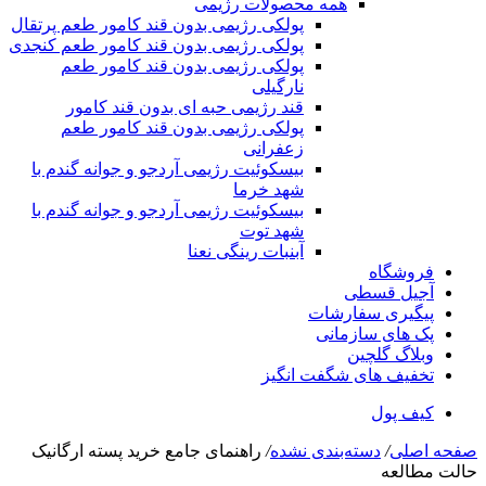
همه محصولات رژیمی
پولکی رژیمی بدون قند کامور طعم پرتقال
پولکی رژیمی بدون قند کامور طعم کنجدی
پولکی رژیمی بدون قند کامور طعم
نارگیلی
قند رژیمی حبه ای بدون قند کامور
پولکی رژیمی بدون قند کامور طعم
زعفرانی
بيسکوئيت رژیمی آردجو و جوانه گندم با
شهد خرما
بيسکوئيت رژیمی آردجو و جوانه گندم با
شهد توت
آبنبات رینگی نعنا
فروشگاه
آجیل قسطی
پیگیری سفارشات
پک های سازمانی
وبلاگ گلچین
تخفیف های شگفت انگیز
کیف پول
صفحه اصلی
/
دسته‌بندی نشده
/
راهنمای جامع خرید پسته ارگانیک
حالت مطالعه