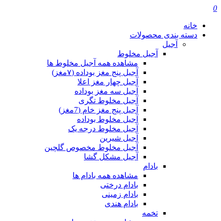
0
خانه
دسته بندی محصولات
آجیل
آجیل مخلوط
مشاهده همه آجیل مخلوط ها
آجیل پنج مغز بوداده (۷مغز)
آجیل چهار مغز اعلا
آجیل سه مغز بوداده
آجیل مخلوط تگری
آجیل پنج مغز خام (7مغز)
آجیل مخلوط بوداده
آجیل مخلوط درجه یک
آجیل شیرین
آجیل مخلوط مخصوص گلچین
آجیل مشکل گشا
بادام
مشاهده همه بادام ها
بادام درختی
بادام زمینی
بادام هندی
تخمه