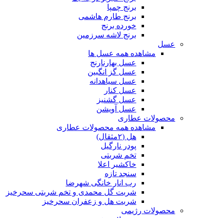
برنج چمپا
برنج طارم هاشمی
خورده برنج
برنج لاشه سرزمین
عسل
مشاهده همه عسل ها
عسل بهارنارنج
عسل گز انگبین
عسل سیاهدانه
عسل کنار
عسل گشنیز
عسل آویشن
محصولات عطاری
مشاهده همه محصولات عطاری
هل (۲مثقال)
پودر نارگیل
تخم شربتی
خاکشیر اعلا
سنجد تازه
رب انار خانگی شهرضا
شربت گل محمدی و تخم شربتی سحرخیز
شربت هل و زعفران سحرخیز
محصولات رژیمی