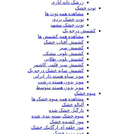
زرشک دانه اناری
توت خشک
مشاهده همه توت ها
توت خشک یزدی
توت خشک مشهد
کشمش درجه یک
مشاهده همه کشمش ها
کشمش آفتاب خشک
کشمش سبز
کشمش پلویی مشکی
کشمش پلویی طلایی
کشمش سبز قلمی کاشمر
کشمش سایه خشک درجه یک
مویز سیاه هسته دار ایرانی
مویز بدون هسته درشت
مویز بدون هسته متوسط
میوه خشک
مشاهده همه میوه خشک ها
آلبالو خشک
نارگیل خشک شده
میوه خشک بسته بندی شده
موز کشیده خشک
موز حلقه ای ارگانیک خشک
سیب زرد خشک