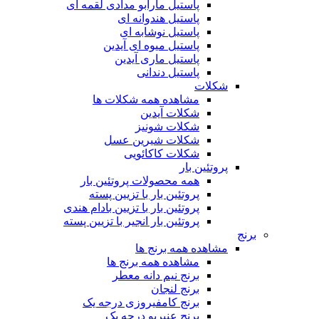
پاستیل مارابو مدادی لقمه ای
پاستیل هندوانه ای
پاستیل نوشابه ای
پاستیل میوه ای آیدین
پاستیل ماری آیدین
پاستیل دندانی
شکلات
مشاهده همه شکلات ها
شکلات آیدین
شکلات شونیز
شکلات شیرین عسل
شکلات کاکائویی
پروتئین بار
همه محصولات پروتئین بار
پروتئین بار با تزیین پسته
پروتئین بار با تزیین بادام هندی
پروتئین بار انجیر با تزیین پسته
برنج
مشاهده همه برنج ها
مشاهده همه برنج ها
برنج نیم دانه معطر
برنج لنجان
برنج کامفیروزی درجه یک
برنج عنبربو درجه یک