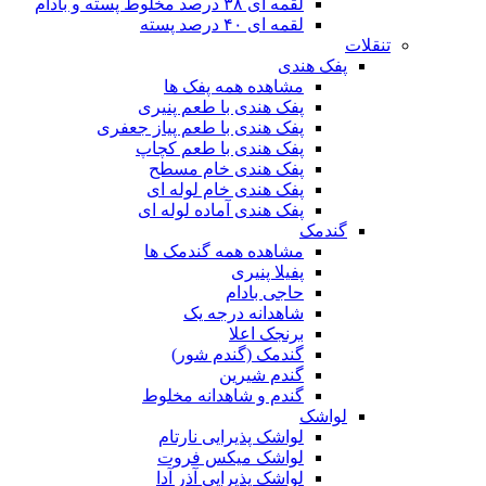
لقمه ای ۳۸ درصد مخلوط پسته و بادام
لقمه ای ۴۰ درصد پسته
تنقلات
پفک هندی
مشاهده همه پفک ها
پفک هندی با طعم پنیری
پفک هندی با طعم پیاز جعفری
پفک هندی با طعم کچاپ
پفک هندی خام مسطح
پفک هندی خام لوله ای
پفک هندی آماده لوله ای
گندمک
مشاهده همه گندمک ها
پفیلا پنیری
حاجی بادام
شاهدانه درجه یک
برنجک اعلا
گندمک (گندم شور)
گندم شیرین
گندم و شاهدانه مخلوط
لواشک
لواشک پذیرایی نارتام
لواشک میکس فروت
لواشک پذیرایی آذر آدا