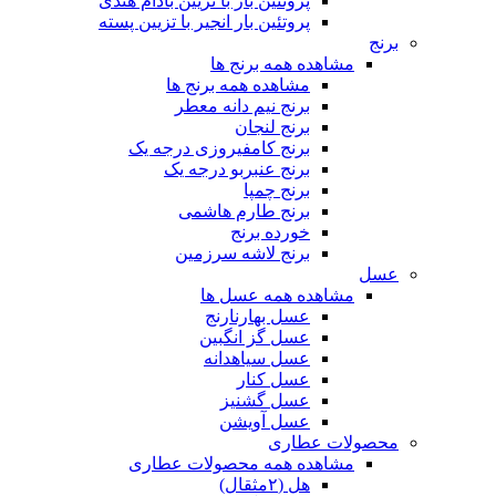
پروتئین بار با تزیین بادام هندی
پروتئین بار انجیر با تزیین پسته
برنج
مشاهده همه برنج ها
مشاهده همه برنج ها
برنج نیم دانه معطر
برنج لنجان
برنج کامفیروزی درجه یک
برنج عنبربو درجه یک
برنج چمپا
برنج طارم هاشمی
خورده برنج
برنج لاشه سرزمین
عسل
مشاهده همه عسل ها
عسل بهارنارنج
عسل گز انگبین
عسل سیاهدانه
عسل کنار
عسل گشنیز
عسل آویشن
محصولات عطاری
مشاهده همه محصولات عطاری
هل (۲مثقال)