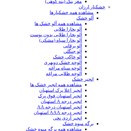
مغز بنک (بنه کوهی)
خشکبار ارزان
مشاهده همه خشکبارها
آلو خشک
مشاهده همه آلو خشک ها
آلو بخارا طلایی
آلو بخارا طلایی بدون پوست
آلو بخارا سیاه (مشکی)
آلو برقانی
آلو جنگلی
آلو خاکی خشک
آلوچه خشک دوبهری
آلوچه سیاه مراغه
آلوچه طلایی مراغه
انجیر خشک
مشاهده همه انجیر خشک ها
انجیر اعلا پرک استهبان
انجیر استهبان فوق پرک
انجیر درجه A استهبان
انجیر استهبان درجه AA
انجیر درجه AAA استهبان
انجیر آردی نخی
برگه میوه خشک
مشاهده همه برگه میوه خشک