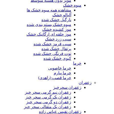
مویز بدون هسته متوسط
میوه خشک
مشاهده همه میوه خشک ها
آلبالو خشک
نارگیل خشک شده
میوه خشک بسته بندی شده
موز کشیده خشک
موز حلقه ای ارگانیک خشک
سیب زرد خشک
سیب قرمز خشک شده
پرتقال خشک شده
توت فرنگی خشک شده
کیوی خشک شده
خرما
خرما خاصویی
خرما پیارم
خرما قصب (زاهدی)
زعفران
زعفران سحرخیز
زعفران نیم گرمی سحر خیز
زعفران یک گرمی سحر خیز
زعفران دو گرمی سحر خیز
زعفران یک مثقالی سحر خیز
زعفران نفیس عباس زاده