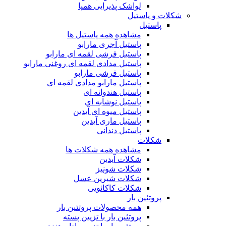
لواشک پذیرایی همپا
شکلات و پاستیل
پاستیل
مشاهده همه پاستیل ها
پاستیل آجری مارابو
پاستیل فرشی لقمه ای مارابو
پاستیل مدادی لقمه ای روغنی مارابو
پاستیل فرشی مارابو
پاستیل مارابو مدادی لقمه ای
پاستیل هندوانه ای
پاستیل نوشابه ای
پاستیل میوه ای آیدین
پاستیل ماری آیدین
پاستیل دندانی
شکلات
مشاهده همه شکلات ها
شکلات آیدین
شکلات شونیز
شکلات شیرین عسل
شکلات کاکائویی
پروتئین بار
همه محصولات پروتئین بار
پروتئین بار با تزیین پسته