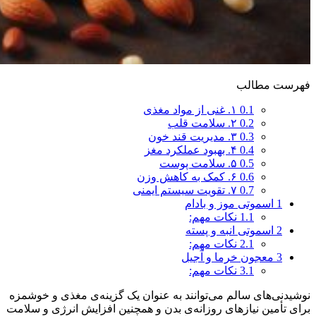
فهرست مطالب
0.1
۱. غنی از مواد مغذی
0.2
۲. سلامت قلب
0.3
۳. مدیریت قند خون
0.4
۴. بهبود عملکرد مغز
0.5
۵. سلامت پوست
0.6
۶. کمک به کاهش وزن
0.7
۷. تقویت سیستم ایمنی
1
اسموتی موز و بادام
1.1
نکات مهم:
2
اسموتی انبه و پسته
2.1
نکات مهم:
3
معجون خرما و آجیل
3.1
نکات مهم:
نوشیدنی‌های سالم می‌توانند به عنوان یک گزینه‌ی مغذی و خوشمزه
برای تأمین نیازهای روزانه‌ی بدن و همچنین افزایش انرژی و سلامت