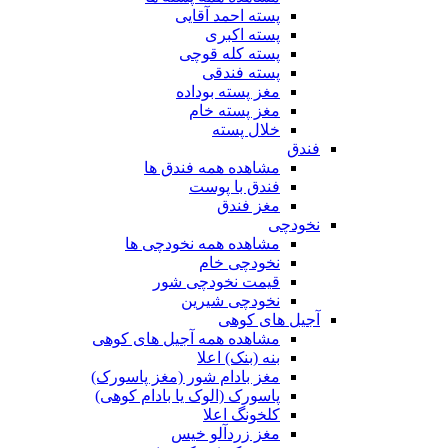
پسته احمد آقایی
پسته اکبری
پسته کله قوچی
پسته فندقی
مغز پسته بوداده
مغز پسته خام
خلال پسته
فندق
مشاهده همه فندق ها
فندق با پوست
مغز فندق
نخودچی
مشاهده همه نخودچی ها
نخودچی خام
قیمت نخودچی شور
نخودچی شیرین
آجیل های کوهی
مشاهده همه آجیل های کوهی
بنه (بنک) اعلا
مغز بادام شور (مغز پاسورک)
پاسورک (الوک یا بادام کوهی)
کلخونگ اعلا
مغز زردآلو خیس