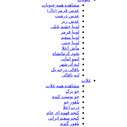
مشاهده همه حبوبات
عدس قرمز (دال)
عدس درشت
عدس ریز
لوبیا چشم بلبلی
لوبیا قرمز
لوبیا سفید
لوبیا چیتی
ماش اعلا
نخود کرمانشاه
لیمو امانی
لپه آذرشهر
باقالی درجه یک
لپه باقالی
غلات
مشاهده همه غلات
جو پرک
جو پوست کنده
بلغور جو
ذرت اعلا
کنجد قهوه ای خام
کنجد سفید ایرانی
بلغور گندم