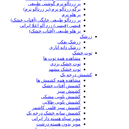
پر زردآلو نرم گوشتی طبیعی
برگه زردآلو نرم (پر زردآلو نرم)
پر هلو نرم
پر زردآلو طبیعی خانگی (آفتاب خشک)
قیصی (قیسی) زرد آلو اعلا ایرانی
پر هلو طبیعی (آفتاب خشک)
زرشک
زرشک پفکی
زرشک دانه اناری
توت خشک
مشاهده همه توت ها
توت خشک یزدی
توت خشک مشهد
کشمش درجه یک
مشاهده همه کشمش ها
کشمش آفتاب خشک
کشمش سبز
کشمش پلویی مشکی
کشمش پلویی طلایی
کشمش سبز قلمی کاشمر
کشمش سایه خشک درجه یک
مویز سیاه هسته دار ایرانی
مویز بدون هسته درشت