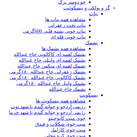
جو دوسر پرک
گز و پولکی و بیسکوئیت
نبات
مشاهده همه نبات ها
نبات تخت زعفرانی
نبات چوبی بسته قلبی 600گرمی
نبات چوبی فله ای
پشمک
مشاهده همه پشمک ها
پشمک لقمه ای کاکائویی حاج عبدالله
پشمک لقمه ای وانیلی حاج عبدالله
پشمک لقمه ای میکس حاج عبدالله
پشمک زعفرانی حاج عبدالله ۱۸۰گرمی
پشمک کاکائویی حاج عبدالله ۱۸۰گرمی
پشمک وانیل حاج عبدالله ۱۸۰گرمی
پشمک حاج عبدالله
بیسکویت
مشاهده همه بیسکویت ها
رژیمی آردجو و جوانه گندم با شهد توت
رژیمی آردجو و جوانه گندم با شهد خرما
جوی میت کاپوچینو
میت جوی شکلات و فندق
میت جوی کارامل
میت جوی کره محلی