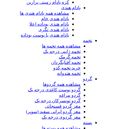
کره بادام زمینی پرارین
بادام هندی
مشاهده همه بادام هندی ها
بادام هندی خام
بادام هندی بوداده اعلا
بادام هندی تگری
بادام هندی با پوست بوداده
تخمه
مشاهده همه تخمه ها
تخمه ژاپنی درجه یک
تخمه گرمک
تخمه آفتابگردان
خرید تخمه کدو
تخمه هندوانه
گردو
مشاهده همه گردوها
گردو پوست کاغذی درجه یک
گردو مراغه
گردو تویسرکان درجه یک
مغز گردو فسنجانی
مغز گردو ایرانی سفید (سوپر)
مغز گردوی درجه یک
پسته
مشاهده همه پسته ها