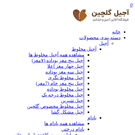
0
خانه
دسته بندی محصولات
آجیل
آجیل مخلوط
مشاهده همه آجیل مخلوط ها
آجیل پنج مغز بوداده (۷مغز)
آجیل چهار مغز اعلا
آجیل سه مغز بوداده
آجیل مخلوط تگری
آجیل پنج مغز خام (7مغز)
آجیل مخلوط بوداده
آجیل مخلوط درجه یک
آجیل شیرین
آجیل مخلوط مخصوص گلچین
آجیل مشکل گشا
بادام
مشاهده همه بادام ها
بادام درختی
بادام پوست کاغذی ایرانی خام