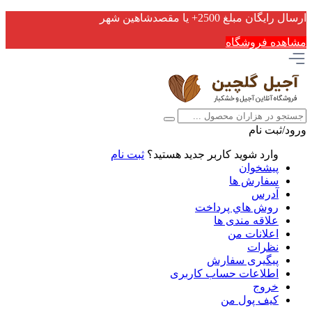
ارسال رایگان مبلغ 2500+ یا مقصدشاهین شهر
مشاهده فروشگاه
ورود/ثبت نام
وارد شوید
کاربر جدید هستید؟
ثبت نام
پیشخوان
سفارش ها
آدرس
روش هاي پرداخت
علاقه مندی ها
اعلانات من
نظرات
پیگیری سفارش
اطلاعات حساب كاربری
خروج
کیف پول من