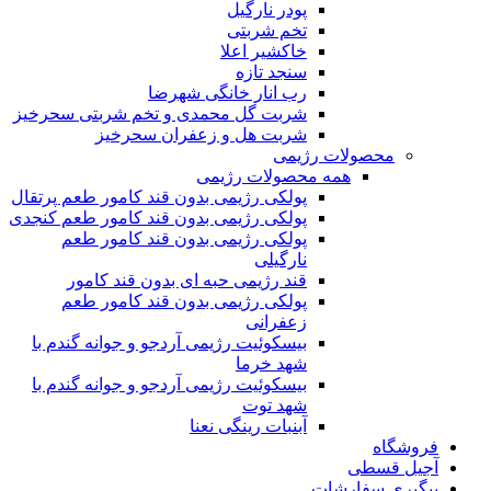
پودر نارگیل
تخم شربتی
خاکشیر اعلا
سنجد تازه
رب انار خانگی شهرضا
شربت گل محمدی و تخم شربتی سحرخیز
شربت هل و زعفران سحرخیز
محصولات رژیمی
همه محصولات رژیمی
پولکی رژیمی بدون قند کامور طعم پرتقال
پولکی رژیمی بدون قند کامور طعم کنجدی
پولکی رژیمی بدون قند کامور طعم
نارگیلی
قند رژیمی حبه ای بدون قند کامور
پولکی رژیمی بدون قند کامور طعم
زعفرانی
بيسکوئيت رژیمی آردجو و جوانه گندم با
شهد خرما
بيسکوئيت رژیمی آردجو و جوانه گندم با
شهد توت
آبنبات رینگی نعنا
فروشگاه
آجیل قسطی
پیگیری سفارشات