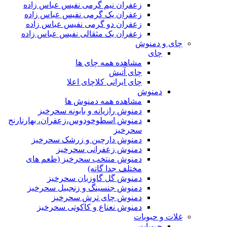
زعفران نیم گرمی نفیس عباس زاده
زعفران یک گرمی نفیس عباس زاده
زعفران دو گرمی نفیس عباس زاده
زعفران یک مثقالی نفیس عباس زاده
چای و دمنوش
چای
مشاهده همه چای ها
چای آتیش
چای ایرانی کلاچای اعلا
دمنوش
مشاهده همه دمنوش ها
دمنوش رازیانه و بابونه سحرخیز
دمنوش اسطوخودوس،زعفران، بهارنارنج
سحرخیز
دمنوش دارچین و زرشک سحرخیز
دمنوش زعفرانی سحرخیز
دمنوش منتخب سحرخیز (طعم های
مختلف جدا گانه)
دمنوش گل گاوزبان سحرخیز
دمنوش جنسینگ و زنجبیل سحرخیز
دمنوش چای ترش سحرخیز
دمنوش نعناع و کاکوتی سحرخیز
غلات و حبوبات
حبوبات