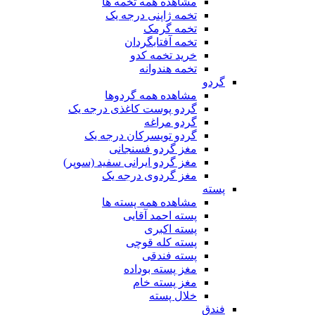
مشاهده همه تخمه ها
تخمه ژاپنی درجه یک
تخمه گرمک
تخمه آفتابگردان
خرید تخمه کدو
تخمه هندوانه
گردو
مشاهده همه گردوها
گردو پوست کاغذی درجه یک
گردو مراغه
گردو تویسرکان درجه یک
مغز گردو فسنجانی
مغز گردو ایرانی سفید (سوپر)
مغز گردوی درجه یک
پسته
مشاهده همه پسته ها
پسته احمد آقایی
پسته اکبری
پسته کله قوچی
پسته فندقی
مغز پسته بوداده
مغز پسته خام
خلال پسته
فندق