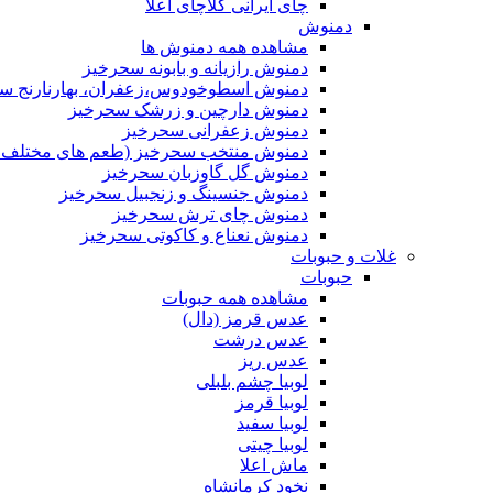
چای ایرانی کلاچای اعلا
دمنوش
مشاهده همه دمنوش ها
دمنوش رازیانه و بابونه سحرخیز
دمنوش اسطوخودوس،زعفران، بهارنارنج س
دمنوش دارچین و زرشک سحرخیز
دمنوش زعفرانی سحرخیز
دمنوش منتخب سحرخیز (طعم های مختلف جد
دمنوش گل گاوزبان سحرخیز
دمنوش جنسینگ و زنجبیل سحرخیز
دمنوش چای ترش سحرخیز
دمنوش نعناع و کاکوتی سحرخیز
غلات و حبوبات
حبوبات
مشاهده همه حبوبات
عدس قرمز (دال)
عدس درشت
عدس ریز
لوبیا چشم بلبلی
لوبیا قرمز
لوبیا سفید
لوبیا چیتی
ماش اعلا
نخود کرمانشاه