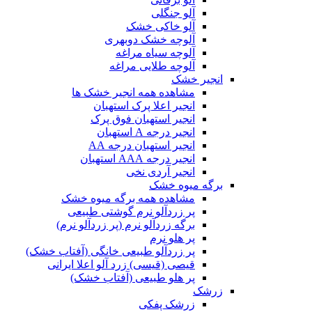
آلو جنگلی
آلو خاکی خشک
آلوچه خشک دوبهری
آلوچه سیاه مراغه
آلوچه طلایی مراغه
انجیر خشک
مشاهده همه انجیر خشک ها
انجیر اعلا پرک استهبان
انجیر استهبان فوق پرک
انجیر درجه A استهبان
انجیر استهبان درجه AA
انجیر درجه AAA استهبان
انجیر آردی نخی
برگه میوه خشک
مشاهده همه برگه میوه خشک
پر زردآلو نرم گوشتی طبیعی
برگه زردآلو نرم (پر زردآلو نرم)
پر هلو نرم
پر زردآلو طبیعی خانگی (آفتاب خشک)
قیصی (قیسی) زرد آلو اعلا ایرانی
پر هلو طبیعی (آفتاب خشک)
زرشک
زرشک پفکی