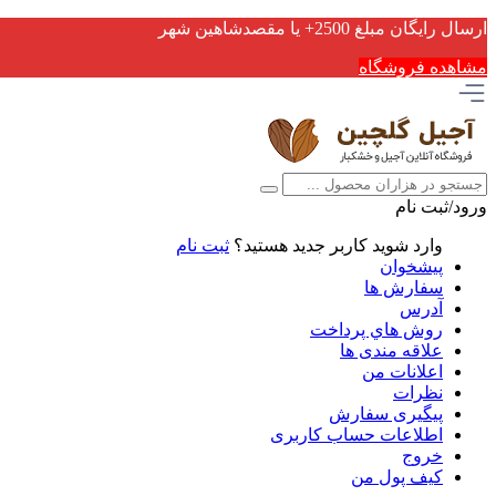
ارسال رایگان مبلغ 2500+ یا مقصدشاهین شهر
مشاهده فروشگاه
ورود/ثبت نام
وارد شوید
کاربر جدید هستید؟
ثبت نام
پیشخوان
سفارش ها
آدرس
روش هاي پرداخت
علاقه مندی ها
اعلانات من
نظرات
پیگیری سفارش
اطلاعات حساب كاربری
خروج
کیف پول من