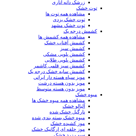
زرشک دانه اناری
توت خشک
مشاهده همه توت ها
توت خشک یزدی
توت خشک مشهد
کشمش درجه یک
مشاهده همه کشمش ها
کشمش آفتاب خشک
کشمش سبز
کشمش پلویی مشکی
کشمش پلویی طلایی
کشمش سبز قلمی کاشمر
کشمش سایه خشک درجه یک
مویز سیاه هسته دار ایرانی
مویز بدون هسته درشت
مویز بدون هسته متوسط
میوه خشک
مشاهده همه میوه خشک ها
آلبالو خشک
نارگیل خشک شده
میوه خشک بسته بندی شده
موز کشیده خشک
موز حلقه ای ارگانیک خشک
سیب زرد خشک