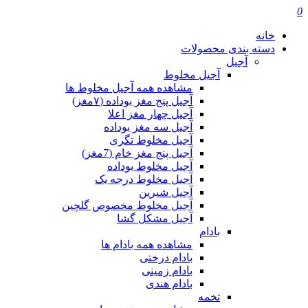
0
خانه
دسته بندی محصولات
آجیل
آجیل مخلوط
مشاهده همه آجیل مخلوط ها
آجیل پنج مغز بوداده (۷مغز)
آجیل چهار مغز اعلا
آجیل سه مغز بوداده
آجیل مخلوط تگری
آجیل پنج مغز خام (7مغز)
آجیل مخلوط بوداده
آجیل مخلوط درجه یک
آجیل شیرین
آجیل مخلوط مخصوص گلچین
آجیل مشکل گشا
بادام
مشاهده همه بادام ها
بادام درختی
بادام زمینی
بادام هندی
تخمه