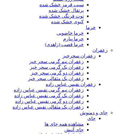
سیب قرمز خشک شده
پرتقال خشک شده
توت فرنگی خشک شده
کیوی خشک شده
خرما
خرما خاصویی
خرما پیارم
خرما قصب (زاهدی)
زعفران
زعفران سحرخیز
زعفران نیم گرمی سحر خیز
زعفران یک گرمی سحر خیز
زعفران دو گرمی سحر خیز
زعفران یک مثقالی سحر خیز
زعفران نفیس عباس زاده
زعفران نیم گرمی نفیس عباس زاده
زعفران یک گرمی نفیس عباس زاده
زعفران دو گرمی نفیس عباس زاده
زعفران یک مثقالی نفیس عباس زاده
چای و دمنوش
چای
مشاهده همه چای ها
چای آتیش