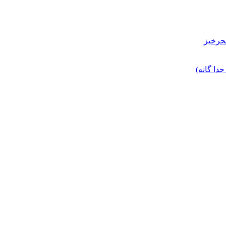
حرخیز
ا گانه)