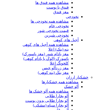
مشاهده همه فندق ها
فندق با پوست
مغز فندق
نخودچی
مشاهده همه نخودچی ها
نخودچی خام
قیمت نخودچی شور
نخودچی شیرین
آجیل های کوهی
مشاهده همه آجیل های کوهی
بنه (بنک) اعلا
مغز بادام شور (مغز پاسورک)
پاسورک (الوک یا بادام کوهی)
کلخونگ اعلا
مغز زردآلو خیس
مغز بنک (بنه کوهی)
خشکبار ارزان
مشاهده همه خشکبارها
آلو خشک
مشاهده همه آلو خشک ها
آلو بخارا طلایی
آلو بخارا طلایی بدون پوست
آلو بخارا سیاه (مشکی)
آلو برقانی