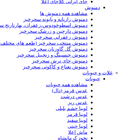
چای ایرانی کلاچای اعلا
دمنوش
مشاهده همه دمنوش ها
دمنوش رازیانه و بابونه سحرخیز
دمنوش اسطوخودوس،زعفران، بهارنارنج س
دمنوش دارچین و زرشک سحرخیز
دمنوش زعفرانی سحرخیز
دمنوش منتخب سحرخیز (طعم های مختلف جد
دمنوش گل گاوزبان سحرخیز
دمنوش جنسینگ و زنجبیل سحرخیز
دمنوش چای ترش سحرخیز
دمنوش نعناع و کاکوتی سحرخیز
غلات و حبوبات
حبوبات
مشاهده همه حبوبات
عدس قرمز (دال)
عدس درشت
عدس ریز
لوبیا چشم بلبلی
لوبیا قرمز
لوبیا سفید
لوبیا چیتی
ماش اعلا
نخود کرمانشاه