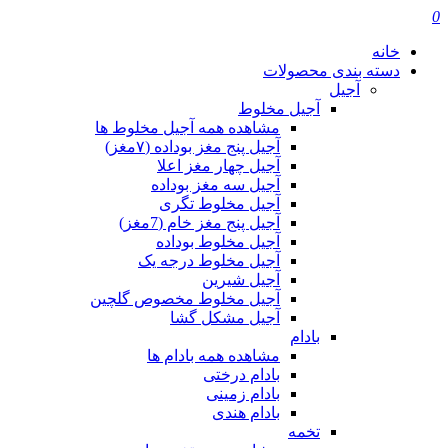
0
خانه
دسته بندی محصولات
آجیل
آجیل مخلوط
مشاهده همه آجیل مخلوط ها
آجیل پنج مغز بوداده (۷مغز)
آجیل چهار مغز اعلا
آجیل سه مغز بوداده
آجیل مخلوط تگری
آجیل پنج مغز خام (7مغز)
آجیل مخلوط بوداده
آجیل مخلوط درجه یک
آجیل شیرین
آجیل مخلوط مخصوص گلچین
آجیل مشکل گشا
بادام
مشاهده همه بادام ها
بادام درختی
بادام زمینی
بادام هندی
تخمه