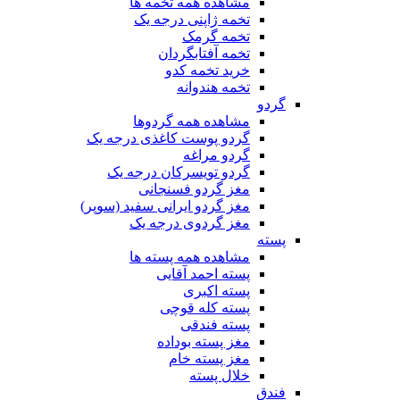
مشاهده همه تخمه ها
تخمه ژاپنی درجه یک
تخمه گرمک
تخمه آفتابگردان
خرید تخمه کدو
تخمه هندوانه
گردو
مشاهده همه گردوها
گردو پوست کاغذی درجه یک
گردو مراغه
گردو تویسرکان درجه یک
مغز گردو فسنجانی
مغز گردو ایرانی سفید (سوپر)
مغز گردوی درجه یک
پسته
مشاهده همه پسته ها
پسته احمد آقایی
پسته اکبری
پسته کله قوچی
پسته فندقی
مغز پسته بوداده
مغز پسته خام
خلال پسته
فندق