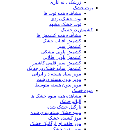
زرشک دانه اناری
توت خشک
مشاهده همه توت ها
توت خشک یزدی
توت خشک مشهد
کشمش درجه یک
مشاهده همه کشمش ها
کشمش آفتاب خشک
کشمش سبز
کشمش پلویی مشکی
کشمش پلویی طلایی
کشمش سبز قلمی کاشمر
کشمش سایه خشک درجه یک
مویز سیاه هسته دار ایرانی
مویز بدون هسته درشت
مویز بدون هسته متوسط
میوه خشک
مشاهده همه میوه خشک ها
آلبالو خشک
نارگیل خشک شده
میوه خشک بسته بندی شده
موز کشیده خشک
موز حلقه ای ارگانیک خشک
سیب زرد خشک