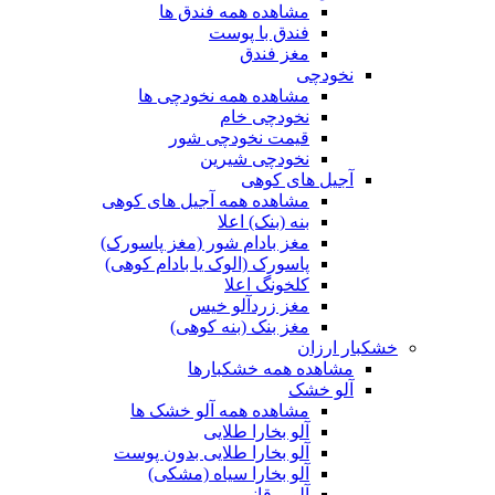
مشاهده همه فندق ها
فندق با پوست
مغز فندق
نخودچی
مشاهده همه نخودچی ها
نخودچی خام
قیمت نخودچی شور
نخودچی شیرین
آجیل های کوهی
مشاهده همه آجیل های کوهی
بنه (بنک) اعلا
مغز بادام شور (مغز پاسورک)
پاسورک (الوک یا بادام کوهی)
کلخونگ اعلا
مغز زردآلو خیس
مغز بنک (بنه کوهی)
خشکبار ارزان
مشاهده همه خشکبارها
آلو خشک
مشاهده همه آلو خشک ها
آلو بخارا طلایی
آلو بخارا طلایی بدون پوست
آلو بخارا سیاه (مشکی)
آلو برقانی