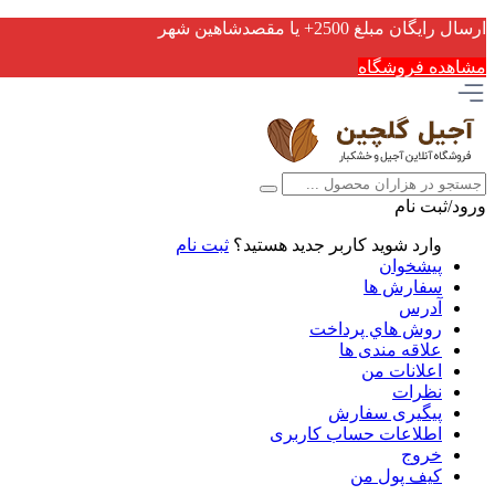
ارسال رایگان مبلغ 2500+ یا مقصدشاهین شهر
مشاهده فروشگاه
ورود/ثبت نام
وارد شوید
کاربر جدید هستید؟
ثبت نام
پیشخوان
سفارش ها
آدرس
روش هاي پرداخت
علاقه مندی ها
اعلانات من
نظرات
پیگیری سفارش
اطلاعات حساب كاربری
خروج
کیف پول من