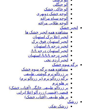
آلو جنگلی
آلو خاکی خشک
آلوچه خشک دوبهری
آلوچه سیاه مراغه
آلوچه طلایی مراغه
انجیر خشک
مشاهده همه انجیر خشک ها
انجیر اعلا پرک استهبان
انجیر استهبان فوق پرک
انجیر درجه A استهبان
انجیر استهبان درجه AA
انجیر درجه AAA استهبان
انجیر آردی نخی
برگه میوه خشک
مشاهده همه برگه میوه خشک
پر زردآلو نرم گوشتی طبیعی
برگه زردآلو نرم (پر زردآلو نرم)
پر هلو نرم
پر زردآلو طبیعی خانگی (آفتاب خشک)
قیصی (قیسی) زرد آلو اعلا ایرانی
پر هلو طبیعی (آفتاب خشک)
زرشک
زرشک پفکی