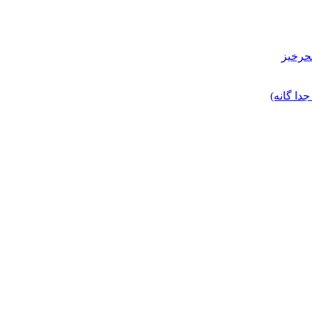
حرخیز
ا گانه)