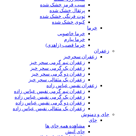
سیب قرمز خشک شده
پرتقال خشک شده
توت فرنگی خشک شده
کیوی خشک شده
خرما
خرما خاصویی
خرما پیارم
خرما قصب (زاهدی)
زعفران
زعفران سحرخیز
زعفران نیم گرمی سحر خیز
زعفران یک گرمی سحر خیز
زعفران دو گرمی سحر خیز
زعفران یک مثقالی سحر خیز
زعفران نفیس عباس زاده
زعفران نیم گرمی نفیس عباس زاده
زعفران یک گرمی نفیس عباس زاده
زعفران دو گرمی نفیس عباس زاده
زعفران یک مثقالی نفیس عباس زاده
چای و دمنوش
چای
مشاهده همه چای ها
چای آتیش