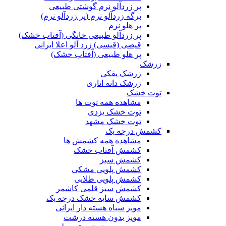
پر زردآلو نرم گوشتی طبیعی
برگه زردآلو نرم (پر زردآلو نرم)
پر هلو نرم
پر زردآلو طبیعی خانگی (آفتاب خشک)
قیصی (قیسی) زرد آلو اعلا ایرانی
پر هلو طبیعی (آفتاب خشک)
زرشک
زرشک پفکی
زرشک دانه اناری
توت خشک
مشاهده همه توت ها
توت خشک یزدی
توت خشک مشهد
کشمش درجه یک
مشاهده همه کشمش ها
کشمش آفتاب خشک
کشمش سبز
کشمش پلویی مشکی
کشمش پلویی طلایی
کشمش سبز قلمی کاشمر
کشمش سایه خشک درجه یک
مویز سیاه هسته دار ایرانی
مویز بدون هسته درشت