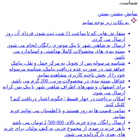
شماست.
نمایش بیشتر
- بستن
به نکات زیر توجه نمایید
سفارش هایی که تا ساعت 11 شب ثبت شود، فردای آن روز
ارسال می گردد.
ارسال به شاهین شهر با پیک موتوری رایگان انجام می شود.
بسته بندی های محصولات کاملا بهداشتی و استاندارد می
باشد.
شناسه مرسوله پس از تحویل به مرکز حمل و نقل، پیامک
خواهد شد. در صورت عدم دریافت پیامک، شناسه مرسوله
خود را از بخش ناحیه کاربری مشاهده نمایید.
حداقل بسته بندی در محصولات وزنی، 200 گرم می باشد.
برای اصفهان و شهرهای اطراف شاهین شهر با پیک پس کرایه
ارسال می شود.
امکان پرداخت در چهار قسط | چگونه اعتبار دریافت کنم؟
کلیک کنید.
تمامی قیمت ها به روز هستند و با اطمینان می توانید خرید
نمایید.
ارسال رایگان ویژه خرید بالای 2,500,000 تومان می باشد
با هر خرید درصدی از مجموع خرید، به کیف پولتان برای خرید
های بعدی بازگردانده می شود.