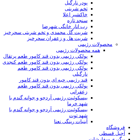
پودر نارگیل
تخم شربتی
خاکشیر اعلا
سنجد تازه
رب انار خانگی شهرضا
شربت گل محمدی و تخم شربتی سحرخیز
شربت هل و زعفران سحرخیز
محصولات رژیمی
همه محصولات رژیمی
پولکی رژیمی بدون قند کامور طعم پرتقال
پولکی رژیمی بدون قند کامور طعم کنجدی
پولکی رژیمی بدون قند کامور طعم
نارگیلی
قند رژیمی حبه ای بدون قند کامور
پولکی رژیمی بدون قند کامور طعم
زعفرانی
بيسکوئيت رژیمی آردجو و جوانه گندم با
شهد خرما
بيسکوئيت رژیمی آردجو و جوانه گندم با
شهد توت
آبنبات رینگی نعنا
فروشگاه
آجیل قسطی
پیگیری سفارشات