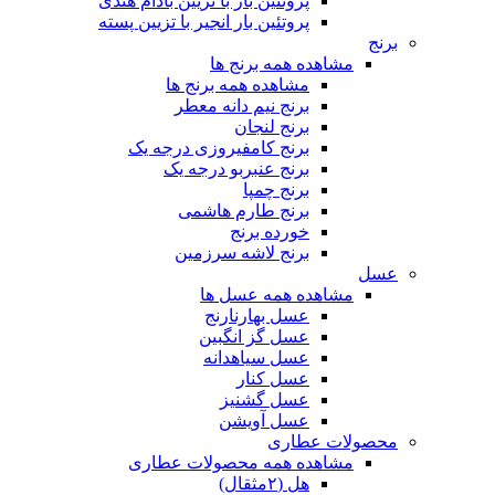
پروتئین بار با تزیین بادام هندی
پروتئین بار انجیر با تزیین پسته
برنج
مشاهده همه برنج ها
مشاهده همه برنج ها
برنج نیم دانه معطر
برنج لنجان
برنج کامفیروزی درجه یک
برنج عنبربو درجه یک
برنج چمپا
برنج طارم هاشمی
خورده برنج
برنج لاشه سرزمین
عسل
مشاهده همه عسل ها
عسل بهارنارنج
عسل گز انگبین
عسل سیاهدانه
عسل کنار
عسل گشنیز
عسل آویشن
محصولات عطاری
مشاهده همه محصولات عطاری
هل (۲مثقال)