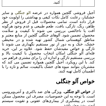
کنید.
آجیل فروشی گلچین همواره در عرضه
الو جنگلی
و سایر
خشکبار، رعایت کامل نکات کیفی و بهداشتی را اولویت خود
قرار داده است. تمامی محصولات قبل از فروش از نظر
ظاهر، رنگ، تازگی، بافت، طعم طبیعی و عدم وجود هرگونه
آفت یا ناخالصی بررسی می‌ شوند تا کیفیت و سلامت
محصول تضمین شود. آلوهای جنگلی گلچین از منابع معتبر و
مناطق کوهستانی شمال کشور تهیه شده و در محیطی
خشک، خنک و به دور از نور مستقیم نگهداری می‌ شوند تا
تازگی و خواص مفیدشان حفظ شود. علاوه بر این، خرید
فله‌ای آلو جنگلی امکان انتخاب محصول با کیفیت بالا و
بررسی مستقیم تازگی و اندازه آن را برای مشتری فراهم می‌
کند. با این رویکرد، آجیل گلچین همواره تضمین می‌ کند که
مشتریان بتوانند میوه‌ های خشک باکیفیت، سالم و تازه را با
اطمینان کامل تهیه کنند.
خواص آلو جنگلی
از
خواص الو جنگلی
، ویژگی‌ های ضد باکتری و آنتی‌ویروسی
است. با توجه به این خصوصیات، مصرف این محصول ممکن
است در پیشگیری از بیماری‌های عفونی و تقویت سیستم
ایمنی بدن موثر باشد.