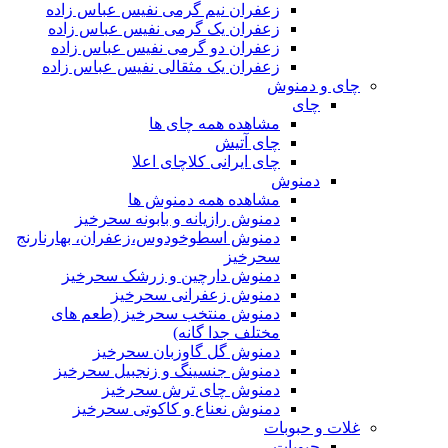
زعفران نیم گرمی نفیس عباس زاده
زعفران یک گرمی نفیس عباس زاده
زعفران دو گرمی نفیس عباس زاده
زعفران یک مثقالی نفیس عباس زاده
چای و دمنوش
چای
مشاهده همه چای ها
چای آتیش
چای ایرانی کلاچای اعلا
دمنوش
مشاهده همه دمنوش ها
دمنوش رازیانه و بابونه سحرخیز
دمنوش اسطوخودوس،زعفران، بهارنارنج
سحرخیز
دمنوش دارچین و زرشک سحرخیز
دمنوش زعفرانی سحرخیز
دمنوش منتخب سحرخیز (طعم های
مختلف جدا گانه)
دمنوش گل گاوزبان سحرخیز
دمنوش جنسینگ و زنجبیل سحرخیز
دمنوش چای ترش سحرخیز
دمنوش نعناع و کاکوتی سحرخیز
غلات و حبوبات
حبوبات