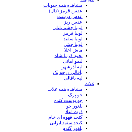
مشاهده همه حبوبات
عدس قرمز (دال)
عدس درشت
عدس ریز
لوبیا چشم بلبلی
لوبیا قرمز
لوبیا سفید
لوبیا چیتی
ماش اعلا
نخود کرمانشاه
لیمو امانی
لپه آذرشهر
باقالی درجه یک
لپه باقالی
غلات
مشاهده همه غلات
جو پرک
جو پوست کنده
بلغور جو
ذرت اعلا
کنجد قهوه ای خام
کنجد سفید ایرانی
بلغور گندم