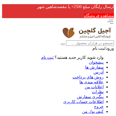
ارسال رایگان مبلغ 2500+ یا مقصدشاهین شهر
مشاهده فروشگاه
ورود/ثبت نام
وارد شوید
کاربر جدید هستید؟
ثبت نام
پیشخوان
سفارش ها
آدرس
روش هاي پرداخت
علاقه مندی ها
اعلانات من
نظرات
پیگیری سفارش
اطلاعات حساب كاربری
خروج
کیف پول من