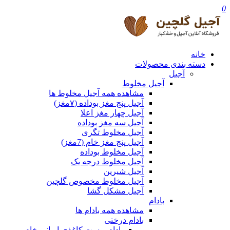
0
خانه
دسته بندی محصولات
آجیل
آجیل مخلوط
مشاهده همه آجیل مخلوط ها
آجیل پنج مغز بوداده (۷مغز)
آجیل چهار مغز اعلا
آجیل سه مغز بوداده
آجیل مخلوط تگری
آجیل پنج مغز خام (7مغز)
آجیل مخلوط بوداده
آجیل مخلوط درجه یک
آجیل شیرین
آجیل مخلوط مخصوص گلچین
آجیل مشکل گشا
بادام
مشاهده همه بادام ها
بادام درختی
بادام پوست کاغذی ایرانی خام