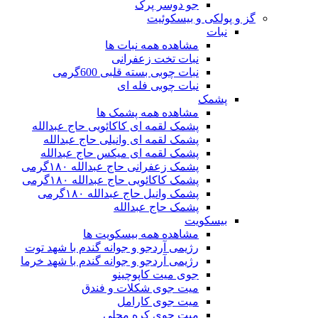
جو دوسر پرک
گز و پولکی و بیسکوئیت
نبات
مشاهده همه نبات ها
نبات تخت زعفرانی
نبات چوبی بسته قلبی 600گرمی
نبات چوبی فله ای
پشمک
مشاهده همه پشمک ها
پشمک لقمه ای کاکائویی حاج عبدالله
پشمک لقمه ای وانیلی حاج عبدالله
پشمک لقمه ای میکس حاج عبدالله
پشمک زعفرانی حاج عبدالله ۱۸۰گرمی
پشمک کاکائویی حاج عبدالله ۱۸۰گرمی
پشمک وانیل حاج عبدالله ۱۸۰گرمی
پشمک حاج عبدالله
بیسکویت
مشاهده همه بیسکویت ها
رژیمی آردجو و جوانه گندم با شهد توت
رژیمی آردجو و جوانه گندم با شهد خرما
جوی میت کاپوچینو
میت جوی شکلات و فندق
میت جوی کارامل
میت جوی کره محلی