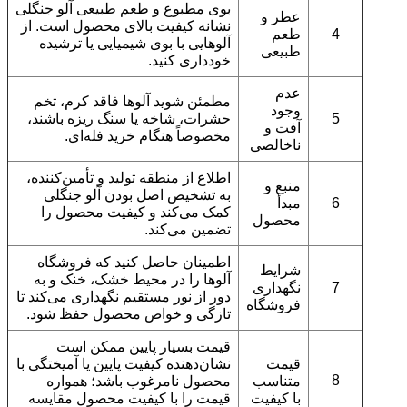
بوی مطبوع و طعم طبیعی آلو جنگلی
عطر و
نشانه کیفیت بالای محصول است. از
4
طعم
آلوهایی با بوی شیمیایی یا ترشیده
طبیعی
خودداری کنید.
عدم
مطمئن شوید آلوها فاقد کرم، تخم
وجود
5
حشرات، شاخه یا سنگ ریزه باشند،
آفت و
مخصوصاً هنگام خرید فله‌ای.
ناخالصی
اطلاع از منطقه تولید و تأمین‌کننده،
منبع و
به تشخیص اصل بودن آلو جنگلی
6
مبدأ
کمک می‌کند و کیفیت محصول را
محصول
تضمین می‌کند.
اطمینان حاصل کنید که فروشگاه
شرایط
آلوها را در محیط خشک، خنک و به
7
نگهداری
دور از نور مستقیم نگهداری می‌کند تا
فروشگاه
تازگی و خواص محصول حفظ شود.
قیمت بسیار پایین ممکن است
قیمت
نشان‌دهنده کیفیت پایین یا آمیختگی با
8
متناسب
محصول نامرغوب باشد؛ همواره
با کیفیت
قیمت را با کیفیت محصول مقایسه