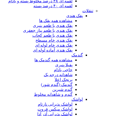
لقمه ای ۳۸ درصد مخلوط پسته و بادام
لقمه ای ۴۰ درصد پسته
تنقلات
پفک هندی
مشاهده همه پفک ها
پفک هندی با طعم پنیری
پفک هندی با طعم پیاز جعفری
پفک هندی با طعم کچاپ
پفک هندی خام مسطح
پفک هندی خام لوله ای
پفک هندی آماده لوله ای
گندمک
مشاهده همه گندمک ها
پفیلا پنیری
حاجی بادام
شاهدانه درجه یک
برنجک اعلا
گندمک (گندم شور)
گندم شیرین
گندم و شاهدانه مخلوط
لواشک
لواشک پذیرایی نارتام
لواشک میکس فروت
لواشک پذیرایی آذر آدا