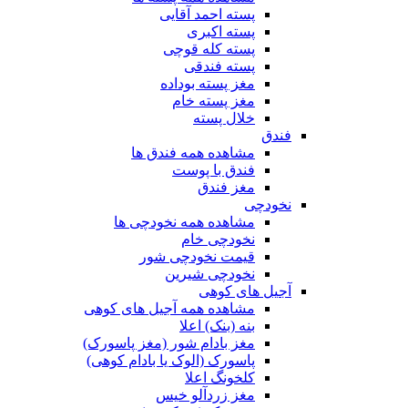
پسته احمد آقایی
پسته اکبری
پسته کله قوچی
پسته فندقی
مغز پسته بوداده
مغز پسته خام
خلال پسته
فندق
مشاهده همه فندق ها
فندق با پوست
مغز فندق
نخودچی
مشاهده همه نخودچی ها
نخودچی خام
قیمت نخودچی شور
نخودچی شیرین
آجیل های کوهی
مشاهده همه آجیل های کوهی
بنه (بنک) اعلا
مغز بادام شور (مغز پاسورک)
پاسورک (الوک یا بادام کوهی)
کلخونگ اعلا
مغز زردآلو خیس