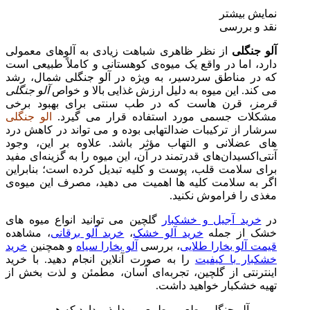
نمایش بیشتر
نقد و بررسی
آلو جنگلی
از نظر ظاهری شباهت زیادی به آلوهای معمولی
دارد، اما در واقع یک میوه‌ی کوهستانی و کاملاً طبیعی است
که در مناطق سردسیر، به‌ ویژه در آلو جنگلی شمال، رشد
می‌ کند. این میوه به دلیل ارزش غذایی بالا و خواص
آلو جنگلی
قرمز
، قرن‌ هاست که در طب سنتی برای بهبود برخی
مشکلات جسمی مورد استفاده قرار می‌ گیرد.
الو جنگلی
سرشار از ترکیبات ضدالتهابی بوده و می‌ تواند در کاهش درد
های عضلانی و التهاب مؤثر باشد. علاوه بر این، وجود
آنتی‌اکسیدان‌های قدرتمند در آن، این میوه را به گزینه‌ای مفید
برای سلامت قلب، پوست و کلیه تبدیل کرده است؛ بنابراین
اگر به سلامت کلیه‌ ها اهمیت می‌ دهید، مصرف این میوه‌ی
مغذی را فراموش نکنید.
در
خرید آجیل و خشکبار
گلچین می‌ توانید انواع میوه‌ های
خشک از جمله
خرید آلو خشک
،
خرید آلو برقانی
، مشاهده
قیمت آلو بخارا طلایی
، بررسی
آلو بخارا سیاه
و همچنین
خرید
خشکبار با کیفیت
را به‌ صورت آنلاین انجام دهید. با خرید
اینترنتی از گلچین، تجربه‌ای آسان، مطمئن و لذت‌ بخش از
تهیه خشکبار خواهید داشت.
آلو جنگلی، طعمی طبیعی و دلپذیر دارد که هر