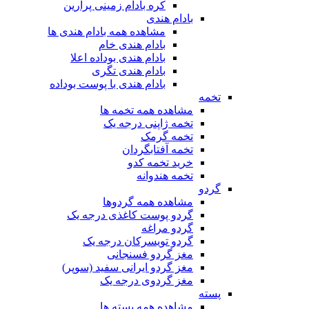
کره بادام زمینی پرارین
بادام هندی
مشاهده همه بادام هندی ها
بادام هندی خام
بادام هندی بوداده اعلا
بادام هندی تگری
بادام هندی با پوست بوداده
تخمه
مشاهده همه تخمه ها
تخمه ژاپنی درجه یک
تخمه گرمک
تخمه آفتابگردان
خرید تخمه کدو
تخمه هندوانه
گردو
مشاهده همه گردوها
گردو پوست کاغذی درجه یک
گردو مراغه
گردو تویسرکان درجه یک
مغز گردو فسنجانی
مغز گردو ایرانی سفید (سوپر)
مغز گردوی درجه یک
پسته
مشاهده همه پسته ها