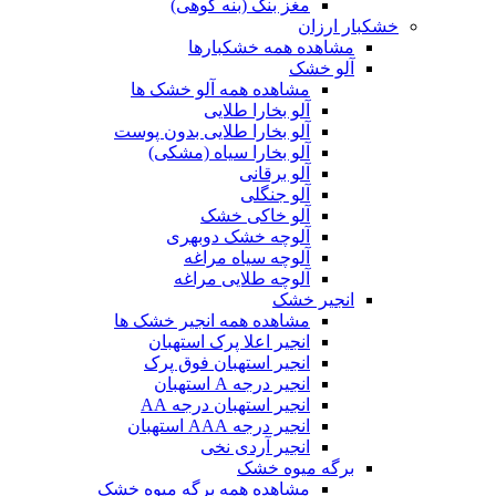
مغز بنک (بنه کوهی)
خشکبار ارزان
مشاهده همه خشکبارها
آلو خشک
مشاهده همه آلو خشک ها
آلو بخارا طلایی
آلو بخارا طلایی بدون پوست
آلو بخارا سیاه (مشکی)
آلو برقانی
آلو جنگلی
آلو خاکی خشک
آلوچه خشک دوبهری
آلوچه سیاه مراغه
آلوچه طلایی مراغه
انجیر خشک
مشاهده همه انجیر خشک ها
انجیر اعلا پرک استهبان
انجیر استهبان فوق پرک
انجیر درجه A استهبان
انجیر استهبان درجه AA
انجیر درجه AAA استهبان
انجیر آردی نخی
برگه میوه خشک
مشاهده همه برگه میوه خشک