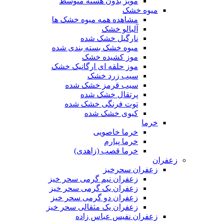
مویز بدون هسته متوسط
میوه خشک
مشاهده همه میوه خشک ها
آلبالو خشک
نارگیل خشک شده
میوه خشک بسته بندی شده
موز کشیده خشک
موز حلقه ای ارگانیک خشک
سیب زرد خشک
سیب قرمز خشک شده
پرتقال خشک شده
توت فرنگی خشک شده
کیوی خشک شده
خرما
خرما خاصویی
خرما پیارم
خرما قصب (زاهدی)
زعفران
زعفران سحرخیز
زعفران نیم گرمی سحر خیز
زعفران یک گرمی سحر خیز
زعفران دو گرمی سحر خیز
زعفران یک مثقالی سحر خیز
زعفران نفیس عباس زاده