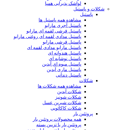
لواشک پذیرایی همپا
شکلات و پاستیل
پاستیل
مشاهده همه پاستیل ها
پاستیل آجری مارابو
پاستیل فرشی لقمه ای مارابو
پاستیل مدادی لقمه ای روغنی مارابو
پاستیل فرشی مارابو
پاستیل مارابو مدادی لقمه ای
پاستیل هندوانه ای
پاستیل نوشابه ای
پاستیل میوه ای آیدین
پاستیل ماری آیدین
پاستیل دندانی
شکلات
مشاهده همه شکلات ها
شکلات آیدین
شکلات شونیز
شکلات شیرین عسل
شکلات کاکائویی
پروتئین بار
همه محصولات پروتئین بار
پروتئین بار با تزیین پسته