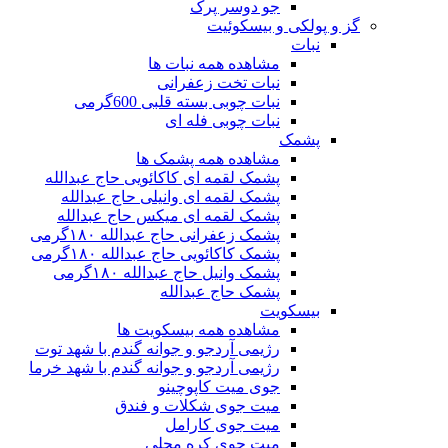
جو دوسر پرک
گز و پولکی و بیسکوئیت
نبات
مشاهده همه نبات ها
نبات تخت زعفرانی
نبات چوبی بسته قلبی 600گرمی
نبات چوبی فله ای
پشمک
مشاهده همه پشمک ها
پشمک لقمه ای کاکائویی حاج عبدالله
پشمک لقمه ای وانیلی حاج عبدالله
پشمک لقمه ای میکس حاج عبدالله
پشمک زعفرانی حاج عبدالله ۱۸۰گرمی
پشمک کاکائویی حاج عبدالله ۱۸۰گرمی
پشمک وانیل حاج عبدالله ۱۸۰گرمی
پشمک حاج عبدالله
بیسکویت
مشاهده همه بیسکویت ها
رژیمی آردجو و جوانه گندم با شهد توت
رژیمی آردجو و جوانه گندم با شهد خرما
جوی میت کاپوچینو
میت جوی شکلات و فندق
میت جوی کارامل
میت جوی کره محلی