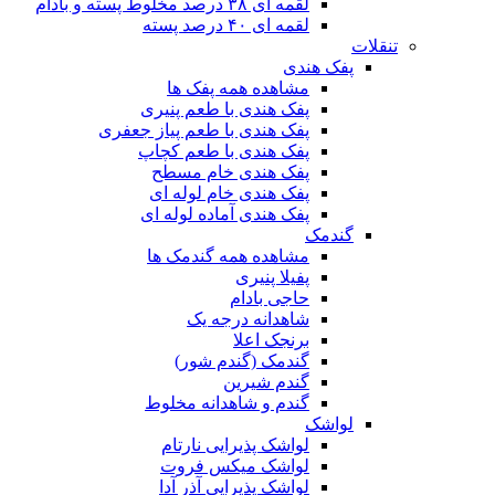
لقمه ای ۳۸ درصد مخلوط پسته و بادام
لقمه ای ۴۰ درصد پسته
تنقلات
پفک هندی
مشاهده همه پفک ها
پفک هندی با طعم پنیری
پفک هندی با طعم پیاز جعفری
پفک هندی با طعم کچاپ
پفک هندی خام مسطح
پفک هندی خام لوله ای
پفک هندی آماده لوله ای
گندمک
مشاهده همه گندمک ها
پفیلا پنیری
حاجی بادام
شاهدانه درجه یک
برنجک اعلا
گندمک (گندم شور)
گندم شیرین
گندم و شاهدانه مخلوط
لواشک
لواشک پذیرایی نارتام
لواشک میکس فروت
لواشک پذیرایی آذر آدا