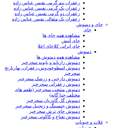
زعفران نیم گرمی نفیس عباس زاده
زعفران یک گرمی نفیس عباس زاده
زعفران دو گرمی نفیس عباس زاده
زعفران یک مثقالی نفیس عباس زاده
چای و دمنوش
چای
مشاهده همه چای ها
چای آتیش
چای ایرانی کلاچای اعلا
دمنوش
مشاهده همه دمنوش ها
دمنوش رازیانه و بابونه سحرخیز
دمنوش اسطوخودوس،زعفران، بهارنارنج
سحرخیز
دمنوش دارچین و زرشک سحرخیز
دمنوش زعفرانی سحرخیز
دمنوش منتخب سحرخیز (طعم های
مختلف جدا گانه)
دمنوش گل گاوزبان سحرخیز
دمنوش جنسینگ و زنجبیل سحرخیز
دمنوش چای ترش سحرخیز
دمنوش نعناع و کاکوتی سحرخیز
غلات و حبوبات
حبوبات