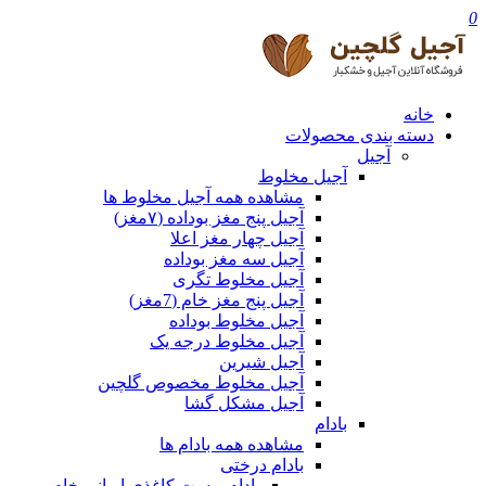
0
خانه
دسته بندی محصولات
آجیل
آجیل مخلوط
مشاهده همه آجیل مخلوط ها
آجیل پنج مغز بوداده (۷مغز)
آجیل چهار مغز اعلا
آجیل سه مغز بوداده
آجیل مخلوط تگری
آجیل پنج مغز خام (7مغز)
آجیل مخلوط بوداده
آجیل مخلوط درجه یک
آجیل شیرین
آجیل مخلوط مخصوص گلچین
آجیل مشکل گشا
بادام
مشاهده همه بادام ها
بادام درختی
بادام پوست کاغذی ایرانی خام