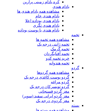
کره بادام زمینی پرارین
بادام هندی
مشاهده همه بادام هندی ها
بادام هندی خام
بادام هندی بوداده اعلا
بادام هندی تگری
بادام هندی با پوست بوداده
تخمه
مشاهده همه تخمه ها
تخمه ژاپنی درجه یک
تخمه گرمک
تخمه آفتابگردان
خرید تخمه کدو
تخمه هندوانه
گردو
مشاهده همه گردوها
گردو پوست کاغذی درجه یک
گردو مراغه
گردو تویسرکان درجه یک
مغز گردو فسنجانی
مغز گردو ایرانی سفید (سوپر)
مغز گردوی درجه یک
پسته
مشاهده همه پسته ها