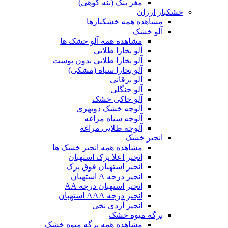
مغز بنک (بنه کوهی)
خشکبار ارزان
مشاهده همه خشکبارها
آلو خشک
مشاهده همه آلو خشک ها
آلو بخارا طلایی
آلو بخارا طلایی بدون پوست
آلو بخارا سیاه (مشکی)
آلو برقانی
آلو جنگلی
آلو خاکی خشک
آلوچه خشک دوبهری
آلوچه سیاه مراغه
آلوچه طلایی مراغه
انجیر خشک
مشاهده همه انجیر خشک ها
انجیر اعلا پرک استهبان
انجیر استهبان فوق پرک
انجیر درجه A استهبان
انجیر استهبان درجه AA
انجیر درجه AAA استهبان
انجیر آردی نخی
برگه میوه خشک
مشاهده همه برگه میوه خشک