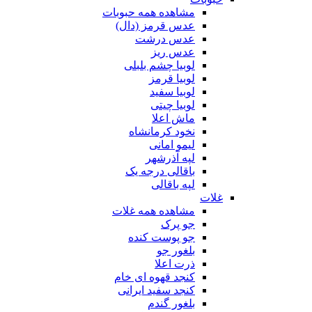
مشاهده همه حبوبات
عدس قرمز (دال)
عدس درشت
عدس ریز
لوبیا چشم بلبلی
لوبیا قرمز
لوبیا سفید
لوبیا چیتی
ماش اعلا
نخود کرمانشاه
لیمو امانی
لپه آذرشهر
باقالی درجه یک
لپه باقالی
غلات
مشاهده همه غلات
جو پرک
جو پوست کنده
بلغور جو
ذرت اعلا
کنجد قهوه ای خام
کنجد سفید ایرانی
بلغور گندم