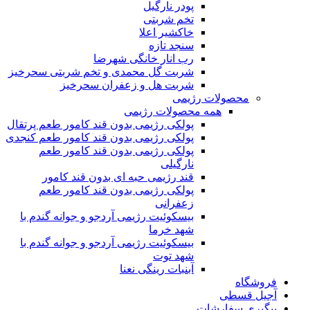
پودر نارگیل
تخم شربتی
خاکشیر اعلا
سنجد تازه
رب انار خانگی شهرضا
شربت گل محمدی و تخم شربتی سحرخیز
شربت هل و زعفران سحرخیز
محصولات رژیمی
همه محصولات رژیمی
پولکی رژیمی بدون قند کامور طعم پرتقال
پولکی رژیمی بدون قند کامور طعم کنجدی
پولکی رژیمی بدون قند کامور طعم
نارگیلی
قند رژیمی حبه ای بدون قند کامور
پولکی رژیمی بدون قند کامور طعم
زعفرانی
بيسکوئيت رژیمی آردجو و جوانه گندم با
شهد خرما
بيسکوئيت رژیمی آردجو و جوانه گندم با
شهد توت
آبنبات رینگی نعنا
فروشگاه
آجیل قسطی
پیگیری سفارشات