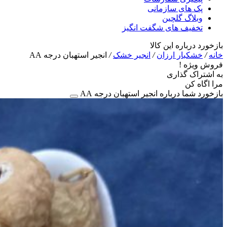
پک های سازمانی
وبلاگ گلچین
تخفیف های شگفت انگیز
بازخورد درباره این کالا
خانه
/
خشکبار ارزان
/
انجیر خشک
/
انجیر استهبان درجه AA
فروش ویژه !
به اشتراک گذاری
مرا اگاه کن
بازخورد شما درباره انجیر استهبان درجه AA