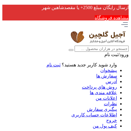
ارسال رایگان مبلغ 2500+ یا مقصدشاهین شهر
مشاهده فروشگاه
ورود/ثبت نام
وارد شوید
کاربر جدید هستید؟
ثبت نام
پیشخوان
سفارش ها
آدرس
روش هاي پرداخت
علاقه مندی ها
اعلانات من
نظرات
پیگیری سفارش
اطلاعات حساب كاربری
خروج
کیف پول من