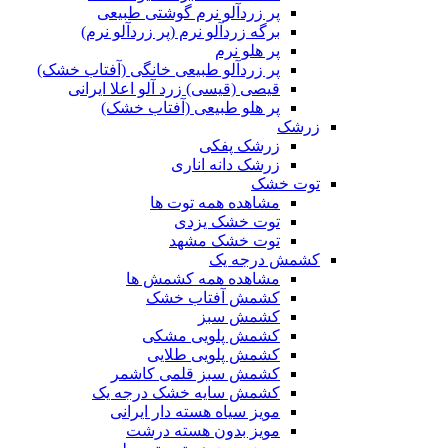
پر زردآلو نرم گوشتی طبیعی
برگه زردآلو نرم (پر زردآلو نرم)
پر هلو نرم
پر زردآلو طبیعی خانگی (آفتاب خشک)
قیصی (قیسی) زرد آلو اعلا ایرانی
پر هلو طبیعی (آفتاب خشک)
زرشک
زرشک پفکی
زرشک دانه اناری
توت خشک
مشاهده همه توت ها
توت خشک یزدی
توت خشک مشهد
کشمش درجه یک
مشاهده همه کشمش ها
کشمش آفتاب خشک
کشمش سبز
کشمش پلویی مشکی
کشمش پلویی طلایی
کشمش سبز قلمی کاشمر
کشمش سایه خشک درجه یک
مویز سیاه هسته دار ایرانی
مویز بدون هسته درشت