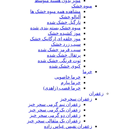
مویز بدون هسته متوسط
میوه خشک
مشاهده همه میوه خشک ها
آلبالو خشک
نارگیل خشک شده
میوه خشک بسته بندی شده
موز کشیده خشک
موز حلقه ای ارگانیک خشک
سیب زرد خشک
سیب قرمز خشک شده
پرتقال خشک شده
توت فرنگی خشک شده
کیوی خشک شده
خرما
خرما خاصویی
خرما پیارم
خرما قصب (زاهدی)
زعفران
زعفران سحرخیز
زعفران نیم گرمی سحر خیز
زعفران یک گرمی سحر خیز
زعفران دو گرمی سحر خیز
زعفران یک مثقالی سحر خیز
زعفران نفیس عباس زاده