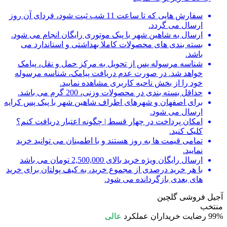
سفارش هایی که تا ساعت 11 شب ثبت شود، فردای آن روز
ارسال می گردد.
ارسال به شاهین شهر با پیک موتوری رایگان انجام می شود.
بسته بندی های محصولات کاملا بهداشتی و استاندارد می
باشد.
شناسه مرسوله پس از تحویل به مرکز حمل و نقل، پیامک
خواهد شد. در صورت عدم دریافت پیامک، شناسه مرسوله
خود را از بخش ناحیه کاربری مشاهده نمایید.
حداقل بسته بندی در محصولات وزنی، 200 گرم می باشد.
برای اصفهان و شهرهای اطراف شاهین شهر با پیک پس کرایه
ارسال می شود.
امکان پرداخت در چهار قسط | چگونه اعتبار دریافت کنم؟
کلیک کنید.
تمامی قیمت ها به روز هستند و با اطمینان می توانید خرید
نمایید.
ارسال رایگان ویژه خرید بالای 2,500,000 تومان می باشد
با هر خرید درصدی از مجموع خرید، به کیف پولتان برای خرید
های بعدی بازگردانده می شود.
آجیل فروشی گلچین
منتخب
99%
رضایت خریداران
عملکرد
عالی