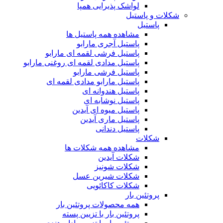
لواشک پذیرایی همپا
شکلات و پاستیل
پاستیل
مشاهده همه پاستیل ها
پاستیل آجری مارابو
پاستیل فرشی لقمه ای مارابو
پاستیل مدادی لقمه ای روغنی مارابو
پاستیل فرشی مارابو
پاستیل مارابو مدادی لقمه ای
پاستیل هندوانه ای
پاستیل نوشابه ای
پاستیل میوه ای آیدین
پاستیل ماری آیدین
پاستیل دندانی
شکلات
مشاهده همه شکلات ها
شکلات آیدین
شکلات شونیز
شکلات شیرین عسل
شکلات کاکائویی
پروتئین بار
همه محصولات پروتئین بار
پروتئین بار با تزیین پسته