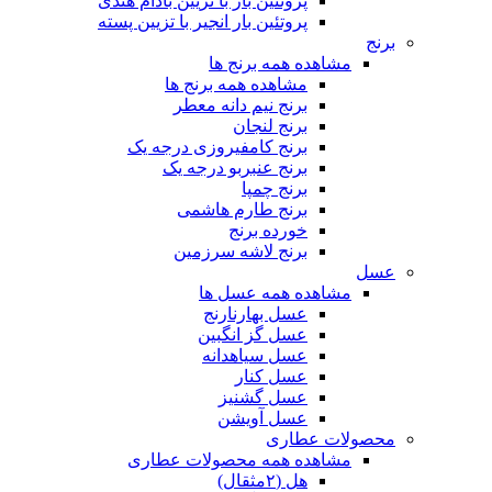
پروتئین بار با تزیین بادام هندی
پروتئین بار انجیر با تزیین پسته
برنج
مشاهده همه برنج ها
مشاهده همه برنج ها
برنج نیم دانه معطر
برنج لنجان
برنج کامفیروزی درجه یک
برنج عنبربو درجه یک
برنج چمپا
برنج طارم هاشمی
خورده برنج
برنج لاشه سرزمین
عسل
مشاهده همه عسل ها
عسل بهارنارنج
عسل گز انگبین
عسل سیاهدانه
عسل کنار
عسل گشنیز
عسل آویشن
محصولات عطاری
مشاهده همه محصولات عطاری
هل (۲مثقال)