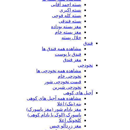
پسته احمد آقایی
پسته اکبری
پسته کله قوچی
پسته فندقی
مغز پسته بوداده
مغز پسته خام
خلال پسته
فندق
مشاهده همه فندق ها
فندق با پوست
مغز فندق
نخودچی
مشاهده همه نخودچی ها
نخودچی خام
قیمت نخودچی شور
نخودچی شیرین
آجیل های کوهی
مشاهده همه آجیل های کوهی
بنه (بنک) اعلا
مغز بادام شور (مغز پاسورک)
پاسورک (الوک یا بادام کوهی)
کلخونگ اعلا
مغز زردآلو خیس