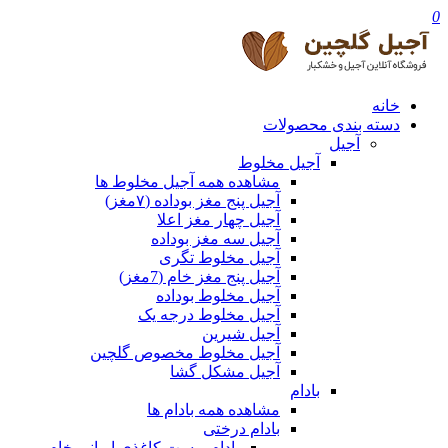
0
خانه
دسته بندی محصولات
آجیل
آجیل مخلوط
مشاهده همه آجیل مخلوط ها
آجیل پنج مغز بوداده (۷مغز)
آجیل چهار مغز اعلا
آجیل سه مغز بوداده
آجیل مخلوط تگری
آجیل پنج مغز خام (7مغز)
آجیل مخلوط بوداده
آجیل مخلوط درجه یک
آجیل شیرین
آجیل مخلوط مخصوص گلچین
آجیل مشکل گشا
بادام
مشاهده همه بادام ها
بادام درختی
بادام پوست کاغذی ایرانی خام