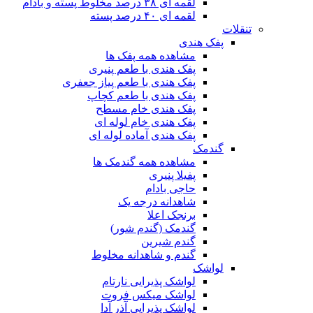
لقمه ای ۳۸ درصد مخلوط پسته و بادام
لقمه ای ۴۰ درصد پسته
تنقلات
پفک هندی
مشاهده همه پفک ها
پفک هندی با طعم پنیری
پفک هندی با طعم پیاز جعفری
پفک هندی با طعم کچاپ
پفک هندی خام مسطح
پفک هندی خام لوله ای
پفک هندی آماده لوله ای
گندمک
مشاهده همه گندمک ها
پفیلا پنیری
حاجی بادام
شاهدانه درجه یک
برنجک اعلا
گندمک (گندم شور)
گندم شیرین
گندم و شاهدانه مخلوط
لواشک
لواشک پذیرایی نارتام
لواشک میکس فروت
لواشک پذیرایی آذر آدا