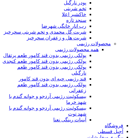
پودر نارگیل
تخم شربتی
خاکشیر اعلا
سنجد تازه
رب انار خانگی شهرضا
شربت گل محمدی و تخم شربتی سحرخیز
شربت هل و زعفران سحرخیز
محصولات رژیمی
همه محصولات رژیمی
پولکی رژیمی بدون قند کامور طعم پرتقال
پولکی رژیمی بدون قند کامور طعم کنجدی
پولکی رژیمی بدون قند کامور طعم
نارگیلی
قند رژیمی حبه ای بدون قند کامور
پولکی رژیمی بدون قند کامور طعم
زعفرانی
بيسکوئيت رژیمی آردجو و جوانه گندم با
شهد خرما
بيسکوئيت رژیمی آردجو و جوانه گندم با
شهد توت
آبنبات رینگی نعنا
فروشگاه
آجیل قسطی
پیگیری سفارشات