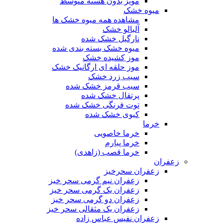
مویز بدون هسته متوسط
میوه خشک
مشاهده همه میوه خشک ها
آلبالو خشک
نارگیل خشک شده
میوه خشک بسته بندی شده
موز کشیده خشک
موز حلقه ای ارگانیک خشک
سیب زرد خشک
سیب قرمز خشک شده
پرتقال خشک شده
توت فرنگی خشک شده
کیوی خشک شده
خرما
خرما خاصویی
خرما پیارم
خرما قصب (زاهدی)
زعفران
زعفران سحرخیز
زعفران نیم گرمی سحر خیز
زعفران یک گرمی سحر خیز
زعفران دو گرمی سحر خیز
زعفران یک مثقالی سحر خیز
زعفران نفیس عباس زاده