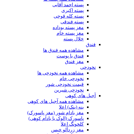
پسته احمد آقایی
پسته اکبری
پسته کله قوچی
پسته فندقی
مغز پسته بوداده
مغز پسته خام
خلال پسته
فندق
مشاهده همه فندق ها
فندق با پوست
مغز فندق
نخودچی
مشاهده همه نخودچی ها
نخودچی خام
قیمت نخودچی شور
نخودچی شیرین
آجیل های کوهی
مشاهده همه آجیل های کوهی
بنه (بنک) اعلا
مغز بادام شور (مغز پاسورک)
پاسورک (الوک یا بادام کوهی)
کلخونگ اعلا
مغز زردآلو خیس