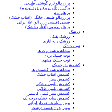
پر زردآلو نرم گوشتی طبیعی
برگه زردآلو نرم (پر زردآلو نرم)
پر هلو نرم
پر زردآلو طبیعی خانگی (آفتاب خشک)
قیصی (قیسی) زرد آلو اعلا ایرانی
پر هلو طبیعی (آفتاب خشک)
زرشک
زرشک پفکی
زرشک دانه اناری
توت خشک
مشاهده همه توت ها
توت خشک یزدی
توت خشک مشهد
کشمش درجه یک
مشاهده همه کشمش ها
کشمش آفتاب خشک
کشمش سبز
کشمش پلویی مشکی
کشمش پلویی طلایی
کشمش سبز قلمی کاشمر
کشمش سایه خشک درجه یک
مویز سیاه هسته دار ایرانی
مویز بدون هسته درشت