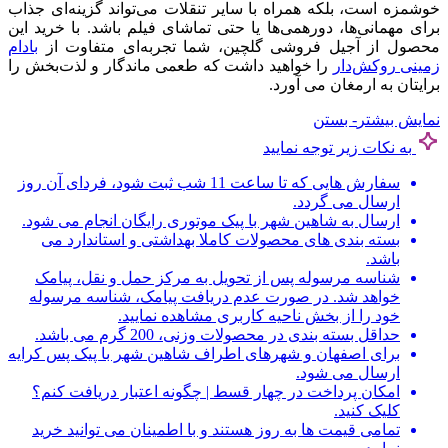
خوشمزه است، بلکه همراه با سایر تنقلات می‌تواند گزینه‌ای جذاب
برای مهمانی‌ها، دورهمی‌ها یا حتی تماشای فیلم باشد. با خرید این
محصول از آجیل فروشی گلچین، شما تجربه‌ای متفاوت از
بادام
زمینی روکش‌دار
را خواهید داشت که طعمی ماندگار و لذت‌بخش را
برایتان به ارمغان می‌ آورد.
نمایش بیشتر
- بستن
به نکات زیر توجه نمایید
سفارش هایی که تا ساعت 11 شب ثبت شود، فردای آن روز
ارسال می گردد.
ارسال به شاهین شهر با پیک موتوری رایگان انجام می شود.
بسته بندی های محصولات کاملا بهداشتی و استاندارد می
باشد.
شناسه مرسوله پس از تحویل به مرکز حمل و نقل، پیامک
خواهد شد. در صورت عدم دریافت پیامک، شناسه مرسوله
خود را از بخش ناحیه کاربری مشاهده نمایید.
حداقل بسته بندی در محصولات وزنی، 200 گرم می باشد.
برای اصفهان و شهرهای اطراف شاهین شهر با پیک پس کرایه
ارسال می شود.
امکان پرداخت در چهار قسط | چگونه اعتبار دریافت کنم؟
کلیک کنید.
تمامی قیمت ها به روز هستند و با اطمینان می توانید خرید