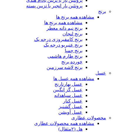
پروتئین بار با تزیین بادام هندی
پروتئین بار انجیر با تزیین پسته
برنج
مشاهده همه برنج ها
مشاهده همه برنج ها
برنج نیم دانه معطر
برنج لنجان
برنج کامفیروزی درجه یک
برنج عنبربو درجه یک
برنج چمپا
برنج طارم هاشمی
خورده برنج
برنج لاشه سرزمین
عسل
مشاهده همه عسل ها
عسل بهارنارنج
عسل گز انگبین
عسل سیاهدانه
عسل کنار
عسل گشنیز
عسل آویشن
محصولات عطاری
مشاهده همه محصولات عطاری
هل (۲مثقال)