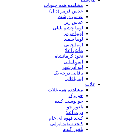
مشاهده همه حبوبات
عدس قرمز (دال)
عدس درشت
عدس ریز
لوبیا چشم بلبلی
لوبیا قرمز
لوبیا سفید
لوبیا چیتی
ماش اعلا
نخود کرمانشاه
لیمو امانی
لپه آذرشهر
باقالی درجه یک
لپه باقالی
غلات
مشاهده همه غلات
جو پرک
جو پوست کنده
بلغور جو
ذرت اعلا
کنجد قهوه ای خام
کنجد سفید ایرانی
بلغور گندم