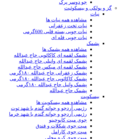
جو دوسر پرک
گز و پولکی و بیسکوئیت
نبات
مشاهده همه نبات ها
نبات تخت زعفرانی
نبات چوبی بسته قلبی 600گرمی
نبات چوبی فله ای
پشمک
مشاهده همه پشمک ها
پشمک لقمه ای کاکائویی حاج عبدالله
پشمک لقمه ای وانیلی حاج عبدالله
پشمک لقمه ای میکس حاج عبدالله
پشمک زعفرانی حاج عبدالله ۱۸۰گرمی
پشمک کاکائویی حاج عبدالله ۱۸۰گرمی
پشمک وانیل حاج عبدالله ۱۸۰گرمی
پشمک حاج عبدالله
بیسکویت
مشاهده همه بیسکویت ها
رژیمی آردجو و جوانه گندم با شهد توت
رژیمی آردجو و جوانه گندم با شهد خرما
جوی میت کاپوچینو
میت جوی شکلات و فندق
میت جوی کارامل
میت جوی کره محلی