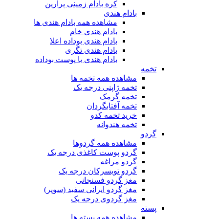
کره بادام زمینی پرارین
بادام هندی
مشاهده همه بادام هندی ها
بادام هندی خام
بادام هندی بوداده اعلا
بادام هندی تگری
بادام هندی با پوست بوداده
تخمه
مشاهده همه تخمه ها
تخمه ژاپنی درجه یک
تخمه گرمک
تخمه آفتابگردان
خرید تخمه کدو
تخمه هندوانه
گردو
مشاهده همه گردوها
گردو پوست کاغذی درجه یک
گردو مراغه
گردو تویسرکان درجه یک
مغز گردو فسنجانی
مغز گردو ایرانی سفید (سوپر)
مغز گردوی درجه یک
پسته
مشاهده همه پسته ها