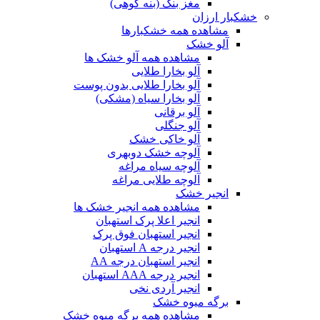
مغز بنک (بنه کوهی)
خشکبار ارزان
مشاهده همه خشکبارها
آلو خشک
مشاهده همه آلو خشک ها
آلو بخارا طلایی
آلو بخارا طلایی بدون پوست
آلو بخارا سیاه (مشکی)
آلو برقانی
آلو جنگلی
آلو خاکی خشک
آلوچه خشک دوبهری
آلوچه سیاه مراغه
آلوچه طلایی مراغه
انجیر خشک
مشاهده همه انجیر خشک ها
انجیر اعلا پرک استهبان
انجیر استهبان فوق پرک
انجیر درجه A استهبان
انجیر استهبان درجه AA
انجیر درجه AAA استهبان
انجیر آردی نخی
برگه میوه خشک
مشاهده همه برگه میوه خشک