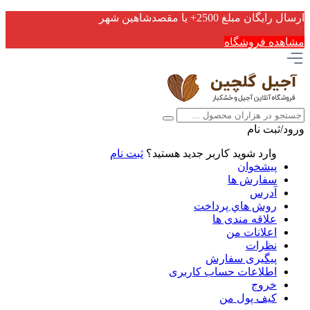
ارسال رایگان مبلغ 2500+ یا مقصدشاهین شهر
مشاهده فروشگاه
ورود/ثبت نام
وارد شوید
کاربر جدید هستید؟
ثبت نام
پیشخوان
سفارش ها
آدرس
روش هاي پرداخت
علاقه مندی ها
اعلانات من
نظرات
پیگیری سفارش
اطلاعات حساب كاربری
خروج
کیف پول من