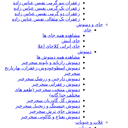
زعفران نیم گرمی نفیس عباس زاده
زعفران یک گرمی نفیس عباس زاده
زعفران دو گرمی نفیس عباس زاده
زعفران یک مثقالی نفیس عباس زاده
چای و دمنوش
چای
مشاهده همه چای ها
چای آتیش
چای ایرانی کلاچای اعلا
دمنوش
مشاهده همه دمنوش ها
دمنوش رازیانه و بابونه سحرخیز
دمنوش اسطوخودوس،زعفران، بهارنارنج
سحرخیز
دمنوش دارچین و زرشک سحرخیز
دمنوش زعفرانی سحرخیز
دمنوش منتخب سحرخیز (طعم های
مختلف جدا گانه)
دمنوش گل گاوزبان سحرخیز
دمنوش جنسینگ و زنجبیل سحرخیز
دمنوش چای ترش سحرخیز
دمنوش نعناع و کاکوتی سحرخیز
غلات و حبوبات
حبوبات