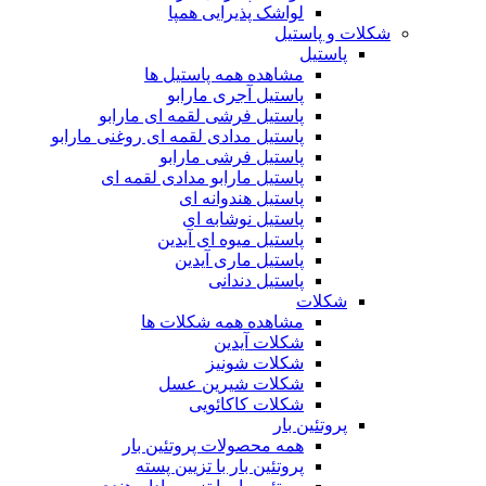
لواشک پذیرایی همپا
شکلات و پاستیل
پاستیل
مشاهده همه پاستیل ها
پاستیل آجری مارابو
پاستیل فرشی لقمه ای مارابو
پاستیل مدادی لقمه ای روغنی مارابو
پاستیل فرشی مارابو
پاستیل مارابو مدادی لقمه ای
پاستیل هندوانه ای
پاستیل نوشابه ای
پاستیل میوه ای آیدین
پاستیل ماری آیدین
پاستیل دندانی
شکلات
مشاهده همه شکلات ها
شکلات آیدین
شکلات شونیز
شکلات شیرین عسل
شکلات کاکائویی
پروتئین بار
همه محصولات پروتئین بار
پروتئین بار با تزیین پسته