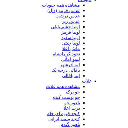
مشاهده همه حبوبات
عدس قرمز (دال)
عدس درشت
عدس ریز
لوبیا چشم بلبلی
لوبیا قرمز
لوبیا سفید
لوبیا چیتی
ماش اعلا
نخود کرمانشاه
لیمو امانی
لپه آذرشهر
باقالی درجه یک
لپه باقالی
غلات
مشاهده همه غلات
جو پرک
جو پوست کنده
بلغور جو
ذرت اعلا
کنجد قهوه ای خام
کنجد سفید ایرانی
بلغور گندم