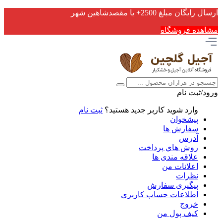
ارسال رایگان مبلغ 2500+ یا مقصدشاهین شهر
مشاهده فروشگاه
ورود/ثبت نام
وارد شوید
کاربر جدید هستید؟
ثبت نام
پیشخوان
سفارش ها
آدرس
روش هاي پرداخت
علاقه مندی ها
اعلانات من
نظرات
پیگیری سفارش
اطلاعات حساب كاربری
خروج
کیف پول من