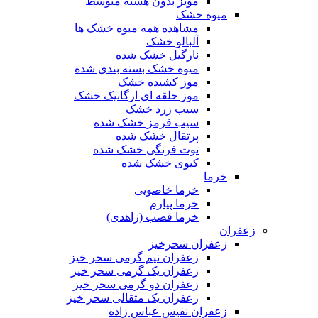
مویز بدون هسته متوسط
میوه خشک
مشاهده همه میوه خشک ها
آلبالو خشک
نارگیل خشک شده
میوه خشک بسته بندی شده
موز کشیده خشک
موز حلقه ای ارگانیک خشک
سیب زرد خشک
سیب قرمز خشک شده
پرتقال خشک شده
توت فرنگی خشک شده
کیوی خشک شده
خرما
خرما خاصویی
خرما پیارم
خرما قصب (زاهدی)
زعفران
زعفران سحرخیز
زعفران نیم گرمی سحر خیز
زعفران یک گرمی سحر خیز
زعفران دو گرمی سحر خیز
زعفران یک مثقالی سحر خیز
زعفران نفیس عباس زاده