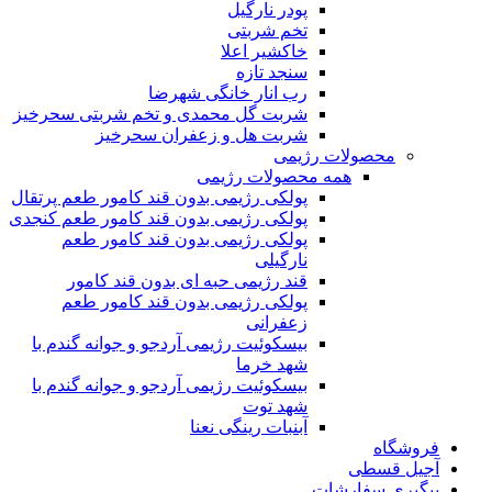
پودر نارگیل
تخم شربتی
خاکشیر اعلا
سنجد تازه
رب انار خانگی شهرضا
شربت گل محمدی و تخم شربتی سحرخیز
شربت هل و زعفران سحرخیز
محصولات رژیمی
همه محصولات رژیمی
پولکی رژیمی بدون قند کامور طعم پرتقال
پولکی رژیمی بدون قند کامور طعم کنجدی
پولکی رژیمی بدون قند کامور طعم
نارگیلی
قند رژیمی حبه ای بدون قند کامور
پولکی رژیمی بدون قند کامور طعم
زعفرانی
بيسکوئيت رژیمی آردجو و جوانه گندم با
شهد خرما
بيسکوئيت رژیمی آردجو و جوانه گندم با
شهد توت
آبنبات رینگی نعنا
فروشگاه
آجیل قسطی
پیگیری سفارشات