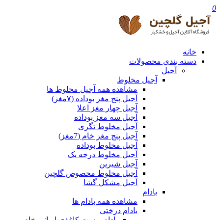
0
خانه
دسته بندی محصولات
آجیل
آجیل مخلوط
مشاهده همه آجیل مخلوط ها
آجیل پنج مغز بوداده (۷مغز)
آجیل چهار مغز اعلا
آجیل سه مغز بوداده
آجیل مخلوط تگری
آجیل پنج مغز خام (7مغز)
آجیل مخلوط بوداده
آجیل مخلوط درجه یک
آجیل شیرین
آجیل مخلوط مخصوص گلچین
آجیل مشکل گشا
بادام
مشاهده همه بادام ها
بادام درختی
بادام پوست کاغذی ایرانی خام