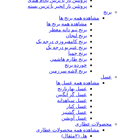
پروتئین بار با تزیین بادام هندی
پروتئین بار انجیر با تزیین پسته
برنج
مشاهده همه برنج ها
مشاهده همه برنج ها
برنج نیم دانه معطر
برنج لنجان
برنج کامفیروزی درجه یک
برنج عنبربو درجه یک
برنج چمپا
برنج طارم هاشمی
خورده برنج
برنج لاشه سرزمین
عسل
مشاهده همه عسل ها
عسل بهارنارنج
عسل گز انگبین
عسل سیاهدانه
عسل کنار
عسل گشنیز
عسل آویشن
محصولات عطاری
مشاهده همه محصولات عطاری
هل (۲مثقال)