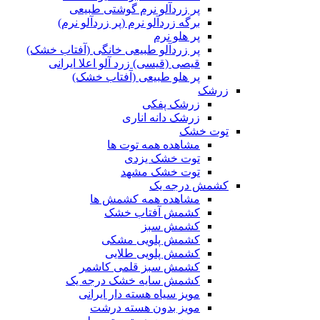
پر زردآلو نرم گوشتی طبیعی
برگه زردآلو نرم (پر زردآلو نرم)
پر هلو نرم
پر زردآلو طبیعی خانگی (آفتاب خشک)
قیصی (قیسی) زرد آلو اعلا ایرانی
پر هلو طبیعی (آفتاب خشک)
زرشک
زرشک پفکی
زرشک دانه اناری
توت خشک
مشاهده همه توت ها
توت خشک یزدی
توت خشک مشهد
کشمش درجه یک
مشاهده همه کشمش ها
کشمش آفتاب خشک
کشمش سبز
کشمش پلویی مشکی
کشمش پلویی طلایی
کشمش سبز قلمی کاشمر
کشمش سایه خشک درجه یک
مویز سیاه هسته دار ایرانی
مویز بدون هسته درشت