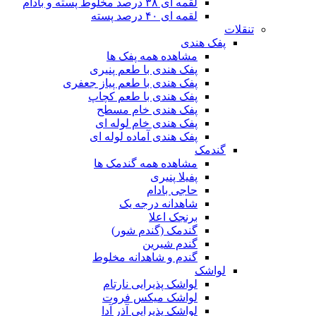
لقمه ای ۳۸ درصد مخلوط پسته و بادام
لقمه ای ۴۰ درصد پسته
تنقلات
پفک هندی
مشاهده همه پفک ها
پفک هندی با طعم پنیری
پفک هندی با طعم پیاز جعفری
پفک هندی با طعم کچاپ
پفک هندی خام مسطح
پفک هندی خام لوله ای
پفک هندی آماده لوله ای
گندمک
مشاهده همه گندمک ها
پفیلا پنیری
حاجی بادام
شاهدانه درجه یک
برنجک اعلا
گندمک (گندم شور)
گندم شیرین
گندم و شاهدانه مخلوط
لواشک
لواشک پذیرایی نارتام
لواشک میکس فروت
لواشک پذیرایی آذر آدا