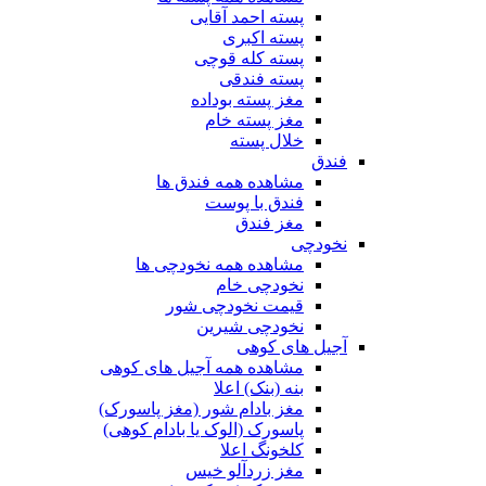
پسته احمد آقایی
پسته اکبری
پسته کله قوچی
پسته فندقی
مغز پسته بوداده
مغز پسته خام
خلال پسته
فندق
مشاهده همه فندق ها
فندق با پوست
مغز فندق
نخودچی
مشاهده همه نخودچی ها
نخودچی خام
قیمت نخودچی شور
نخودچی شیرین
آجیل های کوهی
مشاهده همه آجیل های کوهی
بنه (بنک) اعلا
مغز بادام شور (مغز پاسورک)
پاسورک (الوک یا بادام کوهی)
کلخونگ اعلا
مغز زردآلو خیس