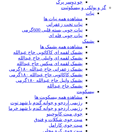
جو دوسر پرک
گز و پولکی و بیسکوئیت
نبات
مشاهده همه نبات ها
نبات تخت زعفرانی
نبات چوبی بسته قلبی 600گرمی
نبات چوبی فله ای
پشمک
مشاهده همه پشمک ها
پشمک لقمه ای کاکائویی حاج عبدالله
پشمک لقمه ای وانیلی حاج عبدالله
پشمک لقمه ای میکس حاج عبدالله
پشمک زعفرانی حاج عبدالله ۱۸۰گرمی
پشمک کاکائویی حاج عبدالله ۱۸۰گرمی
پشمک وانیل حاج عبدالله ۱۸۰گرمی
پشمک حاج عبدالله
بیسکویت
مشاهده همه بیسکویت ها
رژیمی آردجو و جوانه گندم با شهد توت
رژیمی آردجو و جوانه گندم با شهد خرما
جوی میت کاپوچینو
میت جوی شکلات و فندق
میت جوی کارامل
میت جوی کره محلی