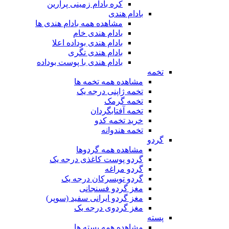
کره بادام زمینی پرارین
بادام هندی
مشاهده همه بادام هندی ها
بادام هندی خام
بادام هندی بوداده اعلا
بادام هندی تگری
بادام هندی با پوست بوداده
تخمه
مشاهده همه تخمه ها
تخمه ژاپنی درجه یک
تخمه گرمک
تخمه آفتابگردان
خرید تخمه کدو
تخمه هندوانه
گردو
مشاهده همه گردوها
گردو پوست کاغذی درجه یک
گردو مراغه
گردو تویسرکان درجه یک
مغز گردو فسنجانی
مغز گردو ایرانی سفید (سوپر)
مغز گردوی درجه یک
پسته
مشاهده همه پسته ها