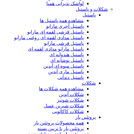
لواشک پذیرایی همپا
شکلات و پاستیل
پاستیل
مشاهده همه پاستیل ها
پاستیل آجری مارابو
پاستیل فرشی لقمه ای مارابو
پاستیل مدادی لقمه ای روغنی مارابو
پاستیل فرشی مارابو
پاستیل مارابو مدادی لقمه ای
پاستیل هندوانه ای
پاستیل نوشابه ای
پاستیل میوه ای آیدین
پاستیل ماری آیدین
پاستیل دندانی
شکلات
مشاهده همه شکلات ها
شکلات آیدین
شکلات شونیز
شکلات شیرین عسل
شکلات کاکائویی
پروتئین بار
همه محصولات پروتئین بار
پروتئین بار با تزیین پسته