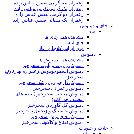
زعفران نیم گرمی نفیس عباس زاده
زعفران یک گرمی نفیس عباس زاده
زعفران دو گرمی نفیس عباس زاده
زعفران یک مثقالی نفیس عباس زاده
چای و دمنوش
چای
مشاهده همه چای ها
چای آتیش
چای ایرانی کلاچای اعلا
دمنوش
مشاهده همه دمنوش ها
دمنوش رازیانه و بابونه سحرخیز
دمنوش اسطوخودوس،زعفران، بهارنارنج
سحرخیز
دمنوش دارچین و زرشک سحرخیز
دمنوش زعفرانی سحرخیز
دمنوش منتخب سحرخیز (طعم های
مختلف جدا گانه)
دمنوش گل گاوزبان سحرخیز
دمنوش جنسینگ و زنجبیل سحرخیز
دمنوش چای ترش سحرخیز
دمنوش نعناع و کاکوتی سحرخیز
غلات و حبوبات
حبوبات