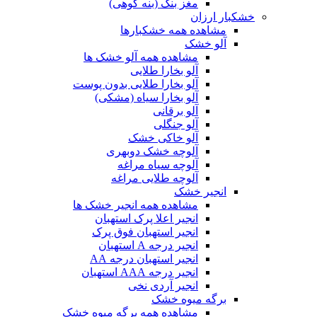
مغز بنک (بنه کوهی)
خشکبار ارزان
مشاهده همه خشکبارها
آلو خشک
مشاهده همه آلو خشک ها
آلو بخارا طلایی
آلو بخارا طلایی بدون پوست
آلو بخارا سیاه (مشکی)
آلو برقانی
آلو جنگلی
آلو خاکی خشک
آلوچه خشک دوبهری
آلوچه سیاه مراغه
آلوچه طلایی مراغه
انجیر خشک
مشاهده همه انجیر خشک ها
انجیر اعلا پرک استهبان
انجیر استهبان فوق پرک
انجیر درجه A استهبان
انجیر استهبان درجه AA
انجیر درجه AAA استهبان
انجیر آردی نخی
برگه میوه خشک
مشاهده همه برگه میوه خشک