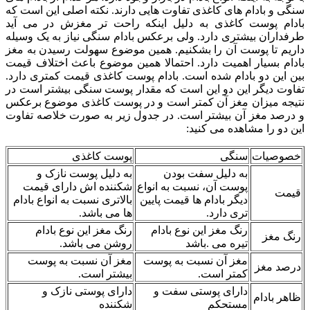
سنگی و بادام های کاغذی تفاوت هایی دارند. نکته اصلی این است که
بادام پوست کاغذی به دلیل اینکه راحت تر مغزش در می آید
طرفداران بیشتری دارد. ولی برعکس بادام سنگی نیاز به یک وسیله
داریم تا پوست آن را بشکنیم. همین موضوع سهولت رسیدن به مغز
بادام بسیار اهمیت دارد. احتمالا همین موضوع باعث اختلاف قیمت
بین این دو بادام شده است. بادام پوست کاغذی قیمت کمتری دارد.
تفاوت دیگر این دو این است که مقدار پوست سنگی بیشتر است در
نتیجه میزان مغز آن کمتر است و در پوست کاغذی موضوع برعکس
و درصد مغز آن بیشتر است. در جدول زیر به صورت خلاصه تفاوت
این دو را مشاهده می کنید:
خصوصیات
سنگی
پوست کاغذی
به دلیل سفت بودن
به دلیل پوست نازک و
پوست آن، نسبت به انواع
شکننده اش دارای قیمت
قیمت
دیگر بادام ها قیمت پایین
بالاتری نسبت به انواع بادام
تری دارد.
ها می باشد.
رنگ مغز این نوع بادام
رنگ مغز این نوع بادام
رنگ مغز
تیره می .باشد
روشن می باشد.
مغز آن نسبت به پوست
مغز آن نسبت به پوست
درصد مغز
کمتر است.
بیشتر است.
دارای پوستی سفت و
دارای پوستی نازک و
ظاهر بادام
مستحکم
شکننده