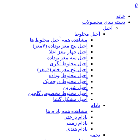
0
خانه
دسته بندی محصولات
آجیل
آجیل مخلوط
مشاهده همه آجیل مخلوط ها
آجیل پنج مغز بوداده (۷مغز)
آجیل چهار مغز اعلا
آجیل سه مغز بوداده
آجیل مخلوط تگری
آجیل پنج مغز خام (7مغز)
آجیل مخلوط بوداده
آجیل مخلوط درجه یک
آجیل شیرین
آجیل مخلوط مخصوص گلچین
آجیل مشکل گشا
بادام
مشاهده همه بادام ها
بادام درختی
بادام زمینی
بادام هندی
تخمه