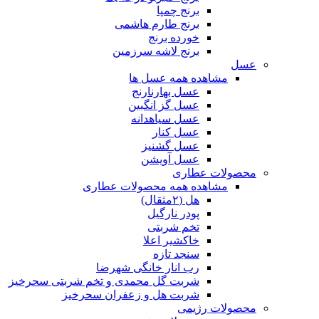
برنج چمپا
برنج طارم هاشمی
خورده برنج
برنج لاشه سرزمین
عسل
مشاهده همه عسل ها
عسل بهارنارنج
عسل گز انگبین
عسل سیاهدانه
عسل کنار
عسل گشنیز
عسل آویشن
محصولات عطاری
مشاهده همه محصولات عطاری
هل (۲مثقال)
پودر نارگیل
تخم شربتی
خاکشیر اعلا
سنجد تازه
رب انار خانگی شهرضا
شربت گل محمدی و تخم شربتی سحرخیز
شربت هل و زعفران سحرخیز
محصولات رژیمی