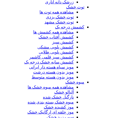
زرشک دانه اناری
توت خشک
مشاهده همه توت ها
توت خشک یزدی
توت خشک مشهد
کشمش درجه یک
مشاهده همه کشمش ها
کشمش آفتاب خشک
کشمش سبز
کشمش پلویی مشکی
کشمش پلویی طلایی
کشمش سبز قلمی کاشمر
کشمش سایه خشک درجه یک
مویز سیاه هسته دار ایرانی
مویز بدون هسته درشت
مویز بدون هسته متوسط
میوه خشک
مشاهده همه میوه خشک ها
آلبالو خشک
نارگیل خشک شده
میوه خشک بسته بندی شده
موز کشیده خشک
موز حلقه ای ارگانیک خشک
سیب زرد خشک