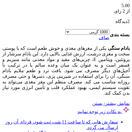
5.00
از 2 رای
2
دیدگاه
بسته بندی
صاف
بادام سنگی
یکی از مغزهای مغذی و خوش‌ طعم است که با پوستی
سخت و مغزی درشت، ارزش غذایی بالایی دارد. این بادام سرشار از
پروتئین، ویتامین E، چربی‌های مفید و مواد معدنی مانند منیزیم و
فسفر است و به‌ عنوان یک میان‌ وعده سالم یا در ترکیب با
آجیل‌های دیگر مصرف می‌ شود. بافت ترد و طعم ملایم بادام
سنگی، آن را برای استفاده در شیرینی‌ پزی، دسرها و حتی مصرف
روزانه مناسب می‌ کند. مصرف منظم این مغز مغذی می‌تواند به
تقویت سیستم ایمنی، بهبود عملکرد قلب و تأمین انرژی مورد نیاز
بدن کمک کند.
نمایش بیشتر
- بستن
به نکات زیر توجه نمایید
سفارش هایی که تا ساعت 11 شب ثبت شود، فردای آن روز
ارسال می گردد.