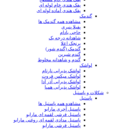
پفک هندی خام لوله ای
پفک هندی آماده لوله ای
گندمک
مشاهده همه گندمک ها
پفیلا پنیری
حاجی بادام
شاهدانه درجه یک
برنجک اعلا
گندمک (گندم شور)
گندم شیرین
گندم و شاهدانه مخلوط
لواشک
لواشک پذیرایی نارتام
لواشک میکس فروت
لواشک پذیرایی آذر آدا
لواشک پذیرایی همپا
شکلات و پاستیل
پاستیل
مشاهده همه پاستیل ها
پاستیل آجری مارابو
پاستیل فرشی لقمه ای مارابو
پاستیل مدادی لقمه ای روغنی مارابو
پاستیل فرشی مارابو