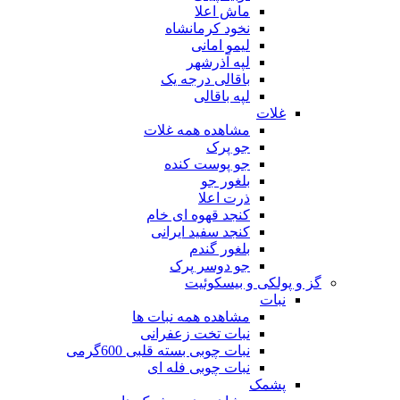
ماش اعلا
نخود کرمانشاه
لیمو امانی
لپه آذرشهر
باقالی درجه یک
لپه باقالی
غلات
مشاهده همه غلات
جو پرک
جو پوست کنده
بلغور جو
ذرت اعلا
کنجد قهوه ای خام
کنجد سفید ایرانی
بلغور گندم
جو دوسر پرک
گز و پولکی و بیسکوئیت
نبات
مشاهده همه نبات ها
نبات تخت زعفرانی
نبات چوبی بسته قلبی 600گرمی
نبات چوبی فله ای
پشمک