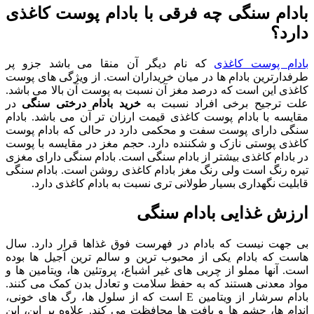
بادام سنگی چه فرقی با بادام پوست کاغذی
دارد؟
بادام پوست کاغذی
که نام دیگر آن منقا می باشد جزو پر
طرفدارترین بادام ها در میان خریداران است. از ویژگی های پوست
کاغذی این است که درصد مغز آن نسبت به پوست آن بالا می باشد.
علت ترجیح برخی افراد نسبت به
خرید بادام درختی سنگی
در
مقایسه با بادام پوست کاغذی قیمت ارزان تر آن می باشد. بادام
سنگی دارای پوست سفت و محکمی دارد در حالی که بادام پوست
کاغذی پوستی نازک و شکننده دارد. حجم مغز در مقایسه با پوست
در بادام کاغذی بیشتر از بادام سنگی است. بادام سنگی دارای مغزی
تیره رنگ است ولی رنگ مغز بادام کاغذی روشن است. بادام سنگی
قابلیت نگهداری بسیار طولانی تری نسبت به بادام کاغذی دارد.
ارزش غذایی بادام سنگی
بی جهت نیست که بادام در فهرست فوق غذاها قرار دارد. سال
هاست که بادام یکی از محبوب ترین و سالم ترین آجیل ها بوده
است. آنها مملو از چربی های غیر اشباع، پروتئین ها، ویتامین ها و
مواد معدنی هستند که به حفظ سلامت و تعادل بدن کمک می کنند.
بادام سرشار از ویتامین E است که از سلول ها، رگ های خونی،
اندام ها، چشم ها و بافت ها محافظت می کند. علاوه بر این، این