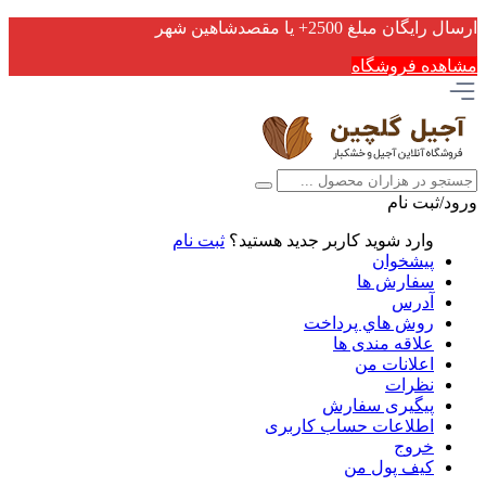
ارسال رایگان مبلغ 2500+ یا مقصدشاهین شهر
مشاهده فروشگاه
ورود/ثبت نام
وارد شوید
کاربر جدید هستید؟
ثبت نام
پیشخوان
سفارش ها
آدرس
روش هاي پرداخت
علاقه مندی ها
اعلانات من
نظرات
پیگیری سفارش
اطلاعات حساب كاربری
خروج
کیف پول من