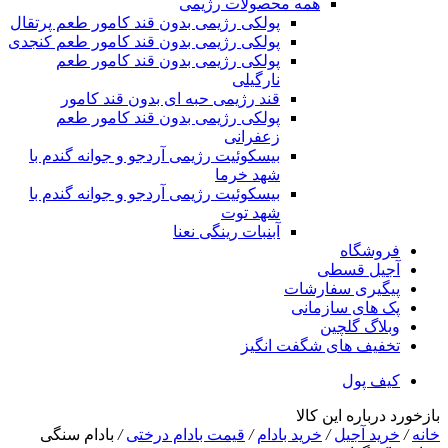
همه محصولات رژیمی
پولکی رژیمی بدون قند کامور طعم پرتقال
پولکی رژیمی بدون قند کامور طعم کنجدی
پولکی رژیمی بدون قند کامور طعم
نارگیلی
قند رژیمی حبه ای بدون قند کامور
پولکی رژیمی بدون قند کامور طعم
زعفرانی
بيسکوئيت رژیمی آردجو و جوانه گندم با
شهد خرما
بيسکوئيت رژیمی آردجو و جوانه گندم با
شهد توت
آبنبات رینگی نعنا
فروشگاه
آجیل قسطی
پیگیری سفارشات
پک های سازمانی
وبلاگ گلچین
تخفیف های شگفت انگیز
کیف پول
بازخورد درباره این کالا
خانه
/
خرید آجیل
/
خرید بادام
/
قیمت بادام درختی
/
بادام سنگی