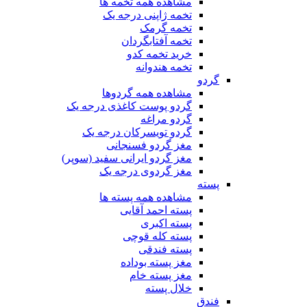
مشاهده همه تخمه ها
تخمه ژاپنی درجه یک
تخمه گرمک
تخمه آفتابگردان
خرید تخمه کدو
تخمه هندوانه
گردو
مشاهده همه گردوها
گردو پوست کاغذی درجه یک
گردو مراغه
گردو تویسرکان درجه یک
مغز گردو فسنجانی
مغز گردو ایرانی سفید (سوپر)
مغز گردوی درجه یک
پسته
مشاهده همه پسته ها
پسته احمد آقایی
پسته اکبری
پسته کله قوچی
پسته فندقی
مغز پسته بوداده
مغز پسته خام
خلال پسته
فندق