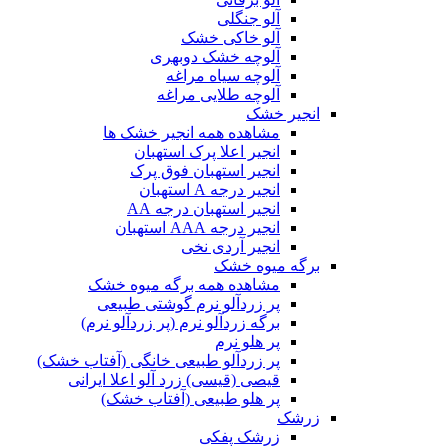
آلو جنگلی
آلو خاکی خشک
آلوچه خشک دوبهری
آلوچه سیاه مراغه
آلوچه طلایی مراغه
انجیر خشک
مشاهده همه انجیر خشک ها
انجیر اعلا پرک استهبان
انجیر استهبان فوق پرک
انجیر درجه A استهبان
انجیر استهبان درجه AA
انجیر درجه AAA استهبان
انجیر آردی نخی
برگه میوه خشک
مشاهده همه برگه میوه خشک
پر زردآلو نرم گوشتی طبیعی
برگه زردآلو نرم (پر زردآلو نرم)
پر هلو نرم
پر زردآلو طبیعی خانگی (آفتاب خشک)
قیصی (قیسی) زرد آلو اعلا ایرانی
پر هلو طبیعی (آفتاب خشک)
زرشک
زرشک پفکی