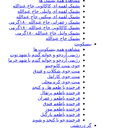
مشاهده همه پشمک ها
پشمک لقمه ای کاکائویی حاج عبدالله
پشمک لقمه ای وانیلی حاج عبدالله
پشمک لقمه ای میکس حاج عبدالله
پشمک زعفرانی حاج عبدالله ۱۸۰گرمی
پشمک کاکائویی حاج عبدالله ۱۸۰گرمی
پشمک وانیل حاج عبدالله ۱۸۰گرمی
پشمک حاج عبدالله
بیسکویت
مشاهده همه بیسکویت ها
رژیمی آردجو و جوانه گندم با شهد توت
رژیمی آردجو و جوانه گندم با شهد خرما
جوی میت کاپوچینو
میت جوی شکلات و فندق
میت جوی کارامل
میت جوی کره محلی
فرخنده با طعم هل و کنجد
فرخنده باطعم پرتقال
فرخنده باطعم زعفران
فرخنده باطعم فندق
فرخنده باطعم موز
فرخنده باطعم نارگیل
فرخنده جو با کنجد و شوید
گز دردشتی