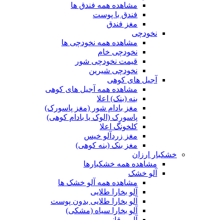
مشاهده همه فندق ها
فندق با پوست
مغز فندق
نخودچی
مشاهده همه نخودچی ها
نخودچی خام
قیمت نخودچی شور
نخودچی شیرین
آجیل های کوهی
مشاهده همه آجیل های کوهی
بنه (بنک) اعلا
مغز بادام شور (مغز پاسورک)
پاسورک (الوک یا بادام کوهی)
کلخونگ اعلا
مغز زردآلو خیس
مغز بنک (بنه کوهی)
خشکبار ارزان
مشاهده همه خشکبارها
آلو خشک
مشاهده همه آلو خشک ها
آلو بخارا طلایی
آلو بخارا طلایی بدون پوست
آلو بخارا سیاه (مشکی)
آلو برقانی