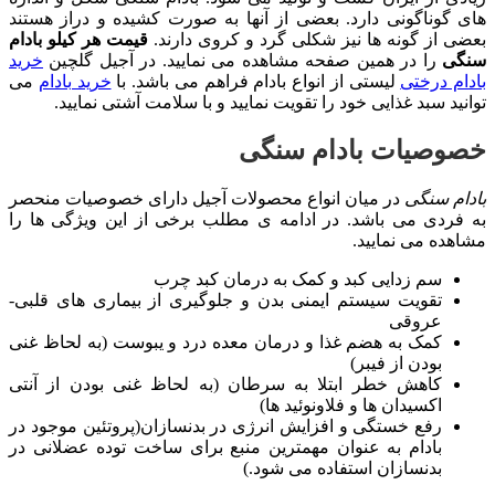
های گوناگونی دارد. بعضی از آنها به صورت کشیده و دراز هستند
بعضی از گونه ها نیز شکلی گرد و کروی دارند.
قیمت هر کیلو بادام
سنگی
را در همین صفحه مشاهده می نمایید. در آجیل گلچین
خرید
بادام درختی
لیستی از انواع بادام فراهم می باشد. با
خرید بادام
می
توانید سبد غذایی خود را تقویت نمایید و با سلامت آشتی نمایید.
خصوصیات بادام سنگی
بادام سنگی
در میان انواع محصولات آجیل دارای خصوصیات منحصر
به فردی می باشد. در ادامه ی مطلب برخی از این ویژگی ها را
مشاهده می نمایید.
سم زدایی کبد و کمک به درمان کبد چرب
تقویت سیستم ایمنی بدن و جلوگیری از بیماری های قلبی-
عروقی
کمک به هضم غذا و درمان معده درد و یبوست (به لحاظ غنی
بودن از فیبر)
کاهش خطر ابتلا به سرطان (به لحاظ غنی بودن از آنتی
اکسیدان ها و فلاونوئید ها)
رفع خستگی و افزایش انرژی در بدنسازان(پروتئین موجود در
بادام به عنوان مهمترین منبع برای ساخت توده عضلانی در
بدنسازان استفاده می شود.)