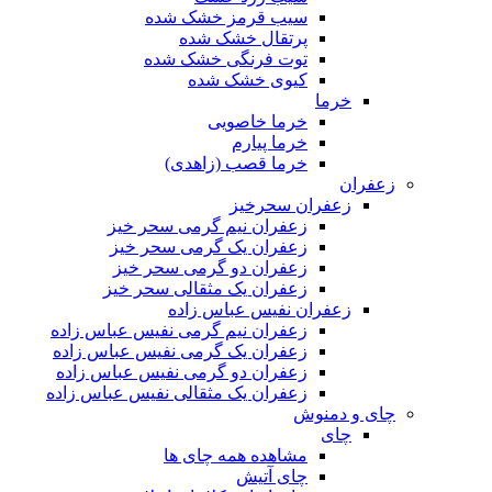
سیب قرمز خشک شده
پرتقال خشک شده
توت فرنگی خشک شده
کیوی خشک شده
خرما
خرما خاصویی
خرما پیارم
خرما قصب (زاهدی)
زعفران
زعفران سحرخیز
زعفران نیم گرمی سحر خیز
زعفران یک گرمی سحر خیز
زعفران دو گرمی سحر خیز
زعفران یک مثقالی سحر خیز
زعفران نفیس عباس زاده
زعفران نیم گرمی نفیس عباس زاده
زعفران یک گرمی نفیس عباس زاده
زعفران دو گرمی نفیس عباس زاده
زعفران یک مثقالی نفیس عباس زاده
چای و دمنوش
چای
مشاهده همه چای ها
چای آتیش