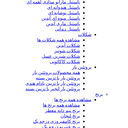
پاستیل مارابو مدادی لقمه ای
پاستیل هندوانه ای
پاستیل نوشابه ای
پاستیل میوه ای آیدین
پاستیل ماری آیدین
پاستیل دندانی
شکلات
مشاهده همه شکلات ها
شکلات آیدین
شکلات شونیز
شکلات شیرین عسل
شکلات کاکائویی
پروتئین بار
همه محصولات پروتئین بار
پروتئین بار با تزیین پسته
پروتئین بار با تزیین بادام هندی
پروتئین بار انجیر با تزیین پسته
برنج
مشاهده همه برنج ها
مشاهده همه برنج ها
برنج نیم دانه معطر
برنج لنجان
برنج کامفیروزی درجه یک
برنج عنبربو درجه یک