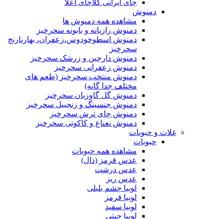
چای ایرانی کلاچای اعلا
دمنوش
مشاهده همه دمنوش ها
دمنوش رازیانه و بابونه سحرخیز
دمنوش اسطوخودوس،زعفران، بهارنارنج
سحرخیز
دمنوش دارچین و زرشک سحرخیز
دمنوش زعفرانی سحرخیز
دمنوش منتخب سحرخیز (طعم های
مختلف جدا گانه)
دمنوش گل گاوزبان سحرخیز
دمنوش جنسینگ و زنجبیل سحرخیز
دمنوش چای ترش سحرخیز
دمنوش نعناع و کاکوتی سحرخیز
غلات و حبوبات
حبوبات
مشاهده همه حبوبات
عدس قرمز (دال)
عدس درشت
عدس ریز
لوبیا چشم بلبلی
لوبیا قرمز
لوبیا سفید
لوبیا چیتی