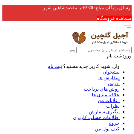
ارسال رایگان مبلغ 2500+ یا مقصدشاهین شهر
مشاهده فروشگاه
ورود/ثبت نام
وارد شوید
کاربر جدید هستید؟
ثبت نام
پیشخوان
سفارش ها
آدرس
روش هاي پرداخت
علاقه مندی ها
اعلانات من
نظرات
پیگیری سفارش
اطلاعات حساب كاربری
خروج
کیف پول من