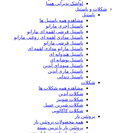
لواشک پذیرایی همپا
شکلات و پاستیل
پاستیل
مشاهده همه پاستیل ها
پاستیل آجری مارابو
پاستیل فرشی لقمه ای مارابو
پاستیل مدادی لقمه ای روغنی مارابو
پاستیل فرشی مارابو
پاستیل مارابو مدادی لقمه ای
پاستیل هندوانه ای
پاستیل نوشابه ای
پاستیل میوه ای آیدین
پاستیل ماری آیدین
پاستیل دندانی
شکلات
مشاهده همه شکلات ها
شکلات آیدین
شکلات شونیز
شکلات شیرین عسل
شکلات کاکائویی
پروتئین بار
همه محصولات پروتئین بار
پروتئین بار با تزیین پسته