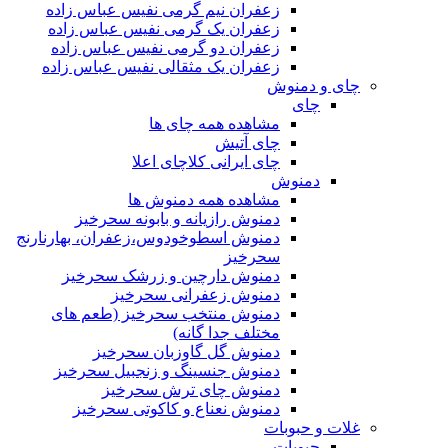
زعفران نیم گرمی نفیس عباس زاده
زعفران یک گرمی نفیس عباس زاده
زعفران دو گرمی نفیس عباس زاده
زعفران یک مثقالی نفیس عباس زاده
چای و دمنوش
چای
مشاهده همه چای ها
چای آتیش
چای ایرانی کلاچای اعلا
دمنوش
مشاهده همه دمنوش ها
دمنوش رازیانه و بابونه سحرخیز
دمنوش اسطوخودوس،زعفران، بهارنارنج
سحرخیز
دمنوش دارچین و زرشک سحرخیز
دمنوش زعفرانی سحرخیز
دمنوش منتخب سحرخیز (طعم های
مختلف جدا گانه)
دمنوش گل گاوزبان سحرخیز
دمنوش جنسینگ و زنجبیل سحرخیز
دمنوش چای ترش سحرخیز
دمنوش نعناع و کاکوتی سحرخیز
غلات و حبوبات
حبوبات