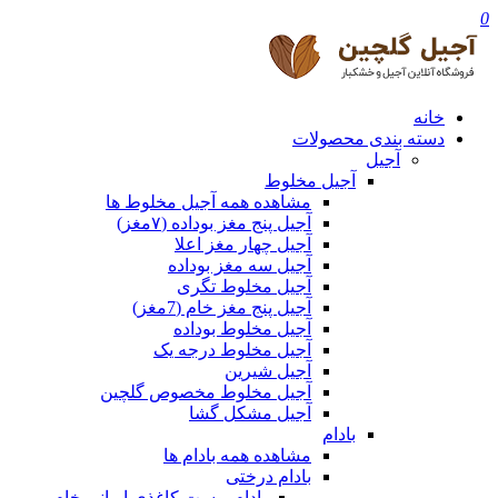
0
خانه
دسته بندی محصولات
آجیل
آجیل مخلوط
مشاهده همه آجیل مخلوط ها
آجیل پنج مغز بوداده (۷مغز)
آجیل چهار مغز اعلا
آجیل سه مغز بوداده
آجیل مخلوط تگری
آجیل پنج مغز خام (7مغز)
آجیل مخلوط بوداده
آجیل مخلوط درجه یک
آجیل شیرین
آجیل مخلوط مخصوص گلچین
آجیل مشکل گشا
بادام
مشاهده همه بادام ها
بادام درختی
بادام پوست کاغذی ایرانی خام