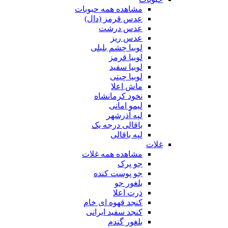
مشاهده همه حبوبات
عدس قرمز (دال)
عدس درشت
عدس ریز
لوبیا چشم بلبلی
لوبیا قرمز
لوبیا سفید
لوبیا چیتی
ماش اعلا
نخود کرمانشاه
لیمو امانی
لپه آذرشهر
باقالی درجه یک
لپه باقالی
غلات
مشاهده همه غلات
جو پرک
جو پوست کنده
بلغور جو
ذرت اعلا
کنجد قهوه ای خام
کنجد سفید ایرانی
بلغور گندم