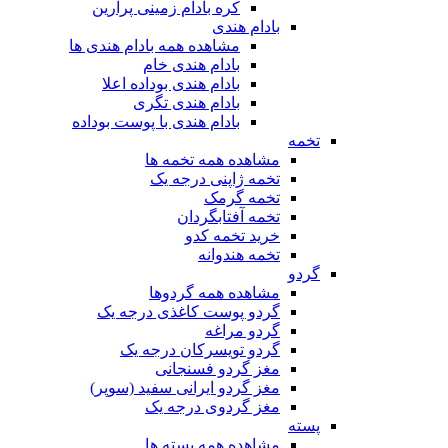
کره بادام زمینی پرارین
بادام هندی
مشاهده همه بادام هندی ها
بادام هندی خام
بادام هندی بوداده اعلا
بادام هندی تگری
بادام هندی با پوست بوداده
تخمه
مشاهده همه تخمه ها
تخمه ژاپنی درجه یک
تخمه گرمک
تخمه آفتابگردان
خرید تخمه کدو
تخمه هندوانه
گردو
مشاهده همه گردوها
گردو پوست کاغذی درجه یک
گردو مراغه
گردو تویسرکان درجه یک
مغز گردو فسنجانی
مغز گردو ایرانی سفید (سوپر)
مغز گردوی درجه یک
پسته
مشاهده همه پسته ها