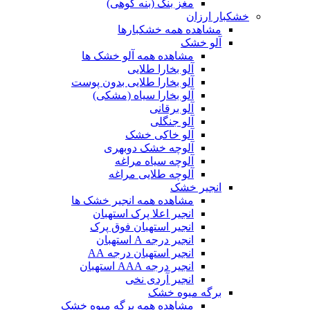
مغز بنک (بنه کوهی)
خشکبار ارزان
مشاهده همه خشکبارها
آلو خشک
مشاهده همه آلو خشک ها
آلو بخارا طلایی
آلو بخارا طلایی بدون پوست
آلو بخارا سیاه (مشکی)
آلو برقانی
آلو جنگلی
آلو خاکی خشک
آلوچه خشک دوبهری
آلوچه سیاه مراغه
آلوچه طلایی مراغه
انجیر خشک
مشاهده همه انجیر خشک ها
انجیر اعلا پرک استهبان
انجیر استهبان فوق پرک
انجیر درجه A استهبان
انجیر استهبان درجه AA
انجیر درجه AAA استهبان
انجیر آردی نخی
برگه میوه خشک
مشاهده همه برگه میوه خشک