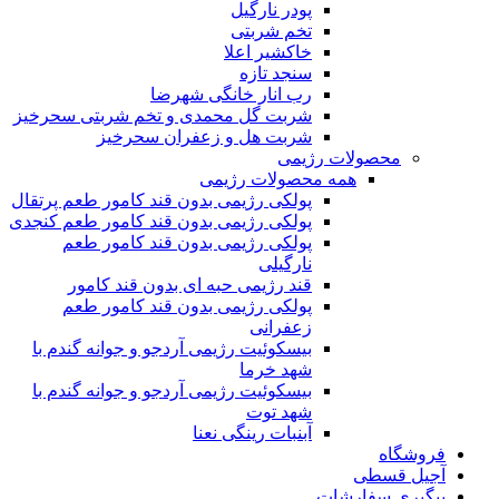
پودر نارگیل
تخم شربتی
خاکشیر اعلا
سنجد تازه
رب انار خانگی شهرضا
شربت گل محمدی و تخم شربتی سحرخیز
شربت هل و زعفران سحرخیز
محصولات رژیمی
همه محصولات رژیمی
پولکی رژیمی بدون قند کامور طعم پرتقال
پولکی رژیمی بدون قند کامور طعم کنجدی
پولکی رژیمی بدون قند کامور طعم
نارگیلی
قند رژیمی حبه ای بدون قند کامور
پولکی رژیمی بدون قند کامور طعم
زعفرانی
بيسکوئيت رژیمی آردجو و جوانه گندم با
شهد خرما
بيسکوئيت رژیمی آردجو و جوانه گندم با
شهد توت
آبنبات رینگی نعنا
فروشگاه
آجیل قسطی
پیگیری سفارشات