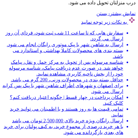
درب منزلتان تحویل داده می شود.
نمایش بیشتر
- بستن
به نکات زیر توجه نمایید
سفارش هایی که تا ساعت 11 شب ثبت شود، فردای آن روز
ارسال می گردد.
ارسال به شاهین شهر با پیک موتوری رایگان انجام می شود.
بسته بندی های محصولات کاملا بهداشتی و استاندارد می
باشد.
شناسه مرسوله پس از تحویل به مرکز حمل و نقل، پیامک
خواهد شد. در صورت عدم دریافت پیامک، شناسه مرسوله
خود را از بخش ناحیه کاربری مشاهده نمایید.
حداقل بسته بندی در محصولات وزنی، 200 گرم می باشد.
برای اصفهان و شهرهای اطراف شاهین شهر با پیک پس کرایه
ارسال می شود.
امکان پرداخت در چهار قسط | چگونه اعتبار دریافت کنم؟
کلیک کنید.
تمامی قیمت ها به روز هستند و با اطمینان می توانید خرید
نمایید.
ارسال رایگان ویژه خرید بالای 2,500,000 تومان می باشد
با هر خرید درصدی از مجموع خرید، به کیف پولتان برای خرید
های بعدی بازگردانده می شود.