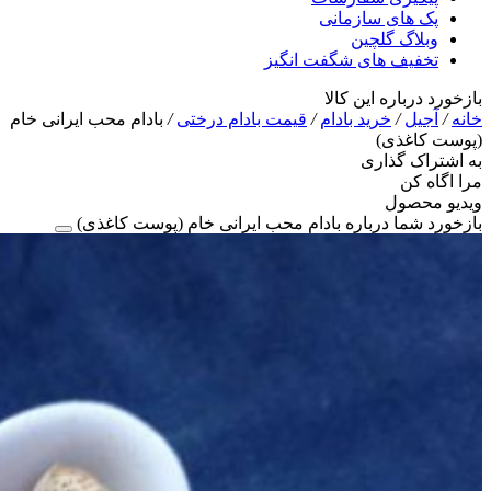
پک های سازمانی
وبلاگ گلچین
تخفیف های شگفت انگیز
بازخورد درباره این کالا
خانه
/
آجیل
/
خرید بادام
/
قیمت بادام درختی
/
بادام محب ایرانی خام
(پوست کاغذی)
به اشتراک گذاری
مرا اگاه کن
ویدیو محصول
بازخورد شما درباره بادام محب ایرانی خام (پوست کاغذی)