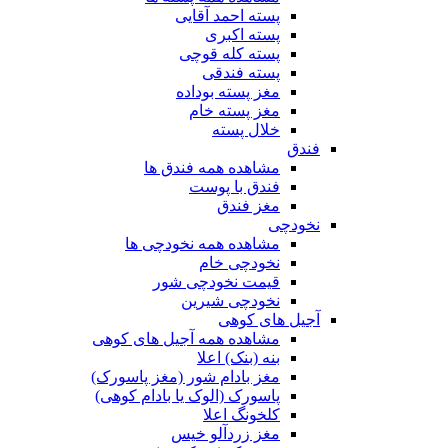
پسته احمد آقایی
پسته اکبری
پسته کله قوچی
پسته فندقی
مغز پسته بوداده
مغز پسته خام
خلال پسته
فندق
مشاهده همه فندق ها
فندق با پوست
مغز فندق
نخودچی
مشاهده همه نخودچی ها
نخودچی خام
قیمت نخودچی شور
نخودچی شیرین
آجیل های کوهی
مشاهده همه آجیل های کوهی
بنه (بنک) اعلا
مغز بادام شور (مغز پاسورک)
پاسورک (الوک یا بادام کوهی)
کلخونگ اعلا
مغز زردآلو خیس