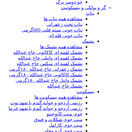
جو دوسر پرک
گز و پولکی و بیسکوئیت
نبات
مشاهده همه نبات ها
نبات تخت زعفرانی
نبات چوبی بسته قلبی 600گرمی
نبات چوبی فله ای
پشمک
مشاهده همه پشمک ها
پشمک لقمه ای کاکائویی حاج عبدالله
پشمک لقمه ای وانیلی حاج عبدالله
پشمک لقمه ای میکس حاج عبدالله
پشمک زعفرانی حاج عبدالله ۱۸۰گرمی
پشمک کاکائویی حاج عبدالله ۱۸۰گرمی
پشمک وانیل حاج عبدالله ۱۸۰گرمی
پشمک حاج عبدالله
بیسکویت
مشاهده همه بیسکویت ها
رژیمی آردجو و جوانه گندم با شهد توت
رژیمی آردجو و جوانه گندم با شهد خرما
جوی میت کاپوچینو
میت جوی شکلات و فندق
میت جوی کارامل
میت جوی کره محلی