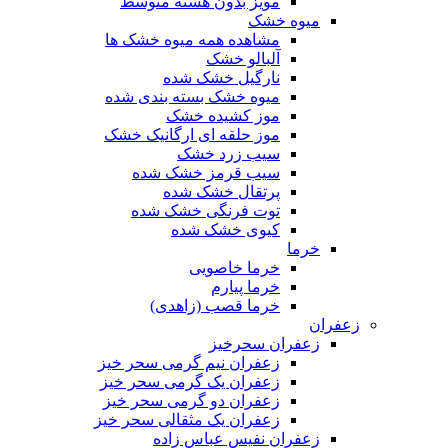
مویز بدون هسته متوسط
میوه خشک
مشاهده همه میوه خشک ها
آلبالو خشک
نارگیل خشک شده
میوه خشک بسته بندی شده
موز کشیده خشک
موز حلقه ای ارگانیک خشک
سیب زرد خشک
سیب قرمز خشک شده
پرتقال خشک شده
توت فرنگی خشک شده
کیوی خشک شده
خرما
خرما خاصویی
خرما پیارم
خرما قصب (زاهدی)
زعفران
زعفران سحرخیز
زعفران نیم گرمی سحر خیز
زعفران یک گرمی سحر خیز
زعفران دو گرمی سحر خیز
زعفران یک مثقالی سحر خیز
زعفران نفیس عباس زاده