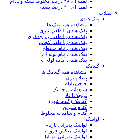
لقمه ای ۳۸ درصد مخلوط پسته و بادام
لقمه ای ۴۰ درصد پسته
تنقلات
پفک هندی
مشاهده همه پفک ها
پفک هندی با طعم پنیری
پفک هندی با طعم پیاز جعفری
پفک هندی با طعم کچاپ
پفک هندی خام مسطح
پفک هندی خام لوله ای
پفک هندی آماده لوله ای
گندمک
مشاهده همه گندمک ها
پفیلا پنیری
حاجی بادام
شاهدانه درجه یک
برنجک اعلا
گندمک (گندم شور)
گندم شیرین
گندم و شاهدانه مخلوط
لواشک
لواشک پذیرایی نارتام
لواشک میکس فروت
لواشک پذیرایی آذر آدا