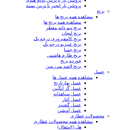
پروتئین بار با تزیین بادام هندی
پروتئین بار انجیر با تزیین پسته
برنج
مشاهده همه برنج ها
مشاهده همه برنج ها
برنج نیم دانه معطر
برنج لنجان
برنج کامفیروزی درجه یک
برنج عنبربو درجه یک
برنج چمپا
برنج طارم هاشمی
خورده برنج
برنج لاشه سرزمین
عسل
مشاهده همه عسل ها
عسل بهارنارنج
عسل گز انگبین
عسل سیاهدانه
عسل کنار
عسل گشنیز
عسل آویشن
محصولات عطاری
مشاهده همه محصولات عطاری
هل (۲مثقال)