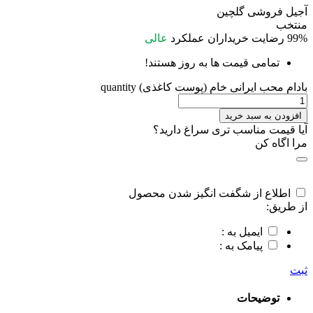
آجیل فروشی گلچین
منتخب
99%
رضایت خریداران
عملکرد
عالی
تمامی قیمت ها به روز هستند!
بادام محب ایرانی خام (پوست کاغذی) quantity
افزودن به سبد خرید
آیا قیمت مناسب تری سراغ دارید؟
مرا اگاه کن
اطلاع از شگفت انگیز شدن محصول
از طریق:
ایمیل به :
پیامک به :
ثبت
توضیحات