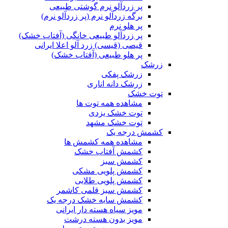
پر زردآلو نرم گوشتی طبیعی
برگه زردآلو نرم (پر زردآلو نرم)
پر هلو نرم
پر زردآلو طبیعی خانگی (آفتاب خشک)
قیصی (قیسی) زرد آلو اعلا ایرانی
پر هلو طبیعی (آفتاب خشک)
زرشک
زرشک پفکی
زرشک دانه اناری
توت خشک
مشاهده همه توت ها
توت خشک یزدی
توت خشک مشهد
کشمش درجه یک
مشاهده همه کشمش ها
کشمش آفتاب خشک
کشمش سبز
کشمش پلویی مشکی
کشمش پلویی طلایی
کشمش سبز قلمی کاشمر
کشمش سایه خشک درجه یک
مویز سیاه هسته دار ایرانی
مویز بدون هسته درشت