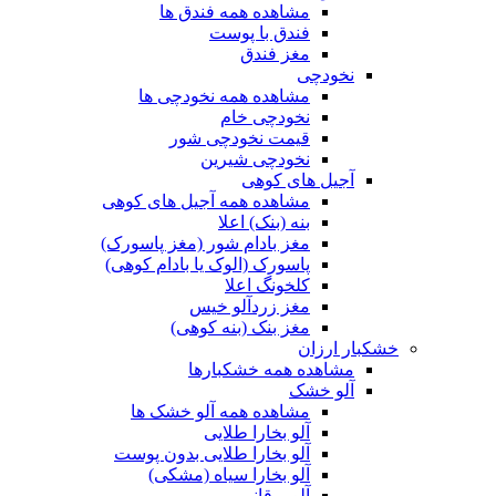
مشاهده همه فندق ها
فندق با پوست
مغز فندق
نخودچی
مشاهده همه نخودچی ها
نخودچی خام
قیمت نخودچی شور
نخودچی شیرین
آجیل های کوهی
مشاهده همه آجیل های کوهی
بنه (بنک) اعلا
مغز بادام شور (مغز پاسورک)
پاسورک (الوک یا بادام کوهی)
کلخونگ اعلا
مغز زردآلو خیس
مغز بنک (بنه کوهی)
خشکبار ارزان
مشاهده همه خشکبارها
آلو خشک
مشاهده همه آلو خشک ها
آلو بخارا طلایی
آلو بخارا طلایی بدون پوست
آلو بخارا سیاه (مشکی)
آلو برقانی