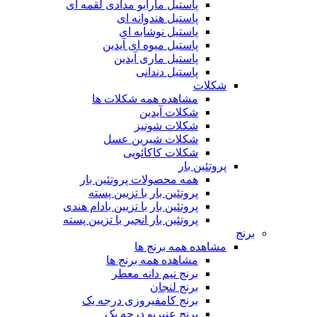
پاستیل مارابو مدادی لقمه ای
پاستیل هندوانه ای
پاستیل نوشابه ای
پاستیل میوه ای آیدین
پاستیل ماری آیدین
پاستیل دندانی
شکلات
مشاهده همه شکلات ها
شکلات آیدین
شکلات شونیز
شکلات شیرین عسل
شکلات کاکائویی
پروتئین بار
همه محصولات پروتئین بار
پروتئین بار با تزیین پسته
پروتئین بار با تزیین بادام هندی
پروتئین بار انجیر با تزیین پسته
برنج
مشاهده همه برنج ها
مشاهده همه برنج ها
برنج نیم دانه معطر
برنج لنجان
برنج کامفیروزی درجه یک
برنج عنبربو درجه یک