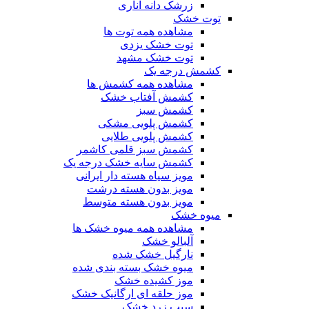
زرشک دانه اناری
توت خشک
مشاهده همه توت ها
توت خشک یزدی
توت خشک مشهد
کشمش درجه یک
مشاهده همه کشمش ها
کشمش آفتاب خشک
کشمش سبز
کشمش پلویی مشکی
کشمش پلویی طلایی
کشمش سبز قلمی کاشمر
کشمش سایه خشک درجه یک
مویز سیاه هسته دار ایرانی
مویز بدون هسته درشت
مویز بدون هسته متوسط
میوه خشک
مشاهده همه میوه خشک ها
آلبالو خشک
نارگیل خشک شده
میوه خشک بسته بندی شده
موز کشیده خشک
موز حلقه ای ارگانیک خشک
سیب زرد خشک