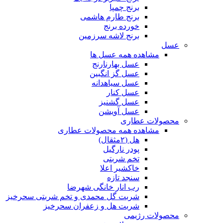
برنج چمپا
برنج طارم هاشمی
خورده برنج
برنج لاشه سرزمین
عسل
مشاهده همه عسل ها
عسل بهارنارنج
عسل گز انگبین
عسل سیاهدانه
عسل کنار
عسل گشنیز
عسل آویشن
محصولات عطاری
مشاهده همه محصولات عطاری
هل (۲مثقال)
پودر نارگیل
تخم شربتی
خاکشیر اعلا
سنجد تازه
رب انار خانگی شهرضا
شربت گل محمدی و تخم شربتی سحرخیز
شربت هل و زعفران سحرخیز
محصولات رژیمی