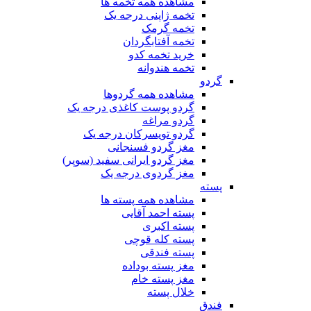
مشاهده همه تخمه ها
تخمه ژاپنی درجه یک
تخمه گرمک
تخمه آفتابگردان
خرید تخمه کدو
تخمه هندوانه
گردو
مشاهده همه گردوها
گردو پوست کاغذی درجه یک
گردو مراغه
گردو تویسرکان درجه یک
مغز گردو فسنجانی
مغز گردو ایرانی سفید (سوپر)
مغز گردوی درجه یک
پسته
مشاهده همه پسته ها
پسته احمد آقایی
پسته اکبری
پسته کله قوچی
پسته فندقی
مغز پسته بوداده
مغز پسته خام
خلال پسته
فندق