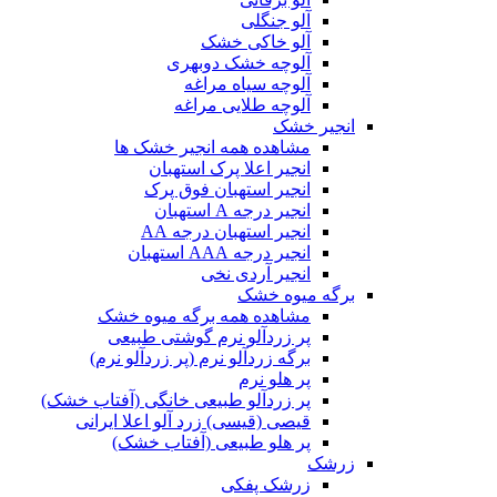
آلو جنگلی
آلو خاکی خشک
آلوچه خشک دوبهری
آلوچه سیاه مراغه
آلوچه طلایی مراغه
انجیر خشک
مشاهده همه انجیر خشک ها
انجیر اعلا پرک استهبان
انجیر استهبان فوق پرک
انجیر درجه A استهبان
انجیر استهبان درجه AA
انجیر درجه AAA استهبان
انجیر آردی نخی
برگه میوه خشک
مشاهده همه برگه میوه خشک
پر زردآلو نرم گوشتی طبیعی
برگه زردآلو نرم (پر زردآلو نرم)
پر هلو نرم
پر زردآلو طبیعی خانگی (آفتاب خشک)
قیصی (قیسی) زرد آلو اعلا ایرانی
پر هلو طبیعی (آفتاب خشک)
زرشک
زرشک پفکی