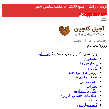
ارسال رایگان مبلغ 2500+ یا مقصدشاهین شهر
مشاهده فروشگاه
ورود/ثبت نام
وارد شوید
کاربر جدید هستید؟
ثبت نام
پیشخوان
سفارش ها
آدرس
روش هاي پرداخت
علاقه مندی ها
اعلانات من
نظرات
پیگیری سفارش
اطلاعات حساب كاربری
خروج
کیف پول من