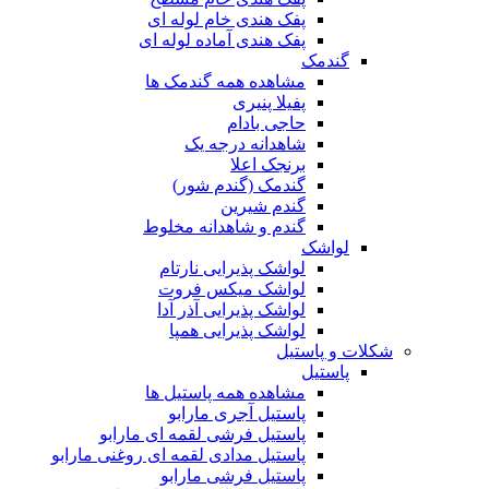
پفک هندی خام لوله ای
پفک هندی آماده لوله ای
گندمک
مشاهده همه گندمک ها
پفیلا پنیری
حاجی بادام
شاهدانه درجه یک
برنجک اعلا
گندمک (گندم شور)
گندم شیرین
گندم و شاهدانه مخلوط
لواشک
لواشک پذیرایی نارتام
لواشک میکس فروت
لواشک پذیرایی آذر آدا
لواشک پذیرایی همپا
شکلات و پاستیل
پاستیل
مشاهده همه پاستیل ها
پاستیل آجری مارابو
پاستیل فرشی لقمه ای مارابو
پاستیل مدادی لقمه ای روغنی مارابو
پاستیل فرشی مارابو