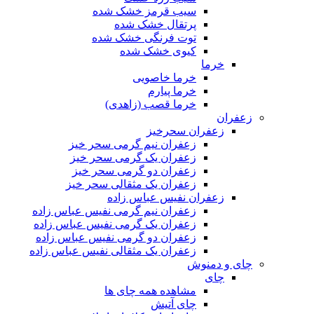
سیب قرمز خشک شده
پرتقال خشک شده
توت فرنگی خشک شده
کیوی خشک شده
خرما
خرما خاصویی
خرما پیارم
خرما قصب (زاهدی)
زعفران
زعفران سحرخیز
زعفران نیم گرمی سحر خیز
زعفران یک گرمی سحر خیز
زعفران دو گرمی سحر خیز
زعفران یک مثقالی سحر خیز
زعفران نفیس عباس زاده
زعفران نیم گرمی نفیس عباس زاده
زعفران یک گرمی نفیس عباس زاده
زعفران دو گرمی نفیس عباس زاده
زعفران یک مثقالی نفیس عباس زاده
چای و دمنوش
چای
مشاهده همه چای ها
چای آتیش