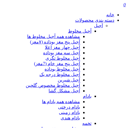
0
خانه
دسته بندی محصولات
آجیل
آجیل مخلوط
مشاهده همه آجیل مخلوط ها
آجیل پنج مغز بوداده (۷مغز)
آجیل چهار مغز اعلا
آجیل سه مغز بوداده
آجیل مخلوط تگری
آجیل پنج مغز خام (7مغز)
آجیل مخلوط بوداده
آجیل مخلوط درجه یک
آجیل شیرین
آجیل مخلوط مخصوص گلچین
آجیل مشکل گشا
بادام
مشاهده همه بادام ها
بادام درختی
بادام زمینی
بادام هندی
تخمه