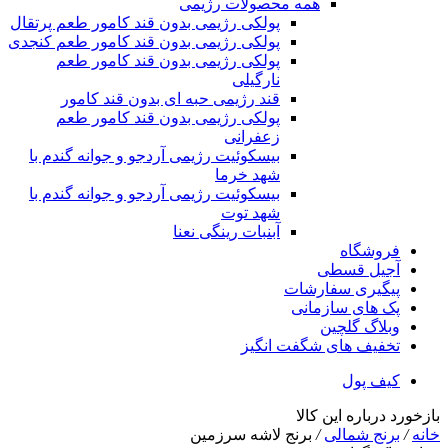
همه محصولات رژیمی
پولکی رژیمی بدون قند کامور طعم پرتقال
پولکی رژیمی بدون قند کامور طعم کنجدی
پولکی رژیمی بدون قند کامور طعم
نارگیلی
قند رژیمی حبه ای بدون قند کامور
پولکی رژیمی بدون قند کامور طعم
زعفرانی
بيسکوئيت رژیمی آردجو و جوانه گندم با
شهد خرما
بيسکوئيت رژیمی آردجو و جوانه گندم با
شهد توت
آبنبات رینگی نعنا
فروشگاه
آجیل قسطی
پیگیری سفارشات
پک های سازمانی
وبلاگ گلچین
تخفیف های شگفت انگیز
کیف پول
بازخورد درباره این کالا
خانه
/
برنج شمالی
/
برنج لاشه سرزمین