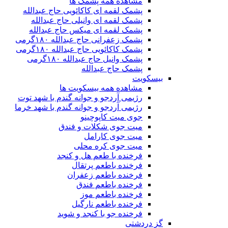
مشاهده همه پشمک ها
پشمک لقمه ای کاکائویی حاج عبدالله
پشمک لقمه ای وانیلی حاج عبدالله
پشمک لقمه ای میکس حاج عبدالله
پشمک زعفرانی حاج عبدالله ۱۸۰گرمی
پشمک کاکائویی حاج عبدالله ۱۸۰گرمی
پشمک وانیل حاج عبدالله ۱۸۰گرمی
پشمک حاج عبدالله
بیسکویت
مشاهده همه بیسکویت ها
رژیمی آردجو و جوانه گندم با شهد توت
رژیمی آردجو و جوانه گندم با شهد خرما
جوی میت کاپوچینو
میت جوی شکلات و فندق
میت جوی کارامل
میت جوی کره محلی
فرخنده با طعم هل و کنجد
فرخنده باطعم پرتقال
فرخنده باطعم زعفران
فرخنده باطعم فندق
فرخنده باطعم موز
فرخنده باطعم نارگیل
فرخنده جو با کنجد و شوید
گز دردشتی