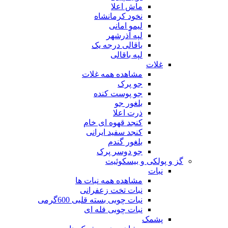
ماش اعلا
نخود کرمانشاه
لیمو امانی
لپه آذرشهر
باقالی درجه یک
لپه باقالی
غلات
مشاهده همه غلات
جو پرک
جو پوست کنده
بلغور جو
ذرت اعلا
کنجد قهوه ای خام
کنجد سفید ایرانی
بلغور گندم
جو دوسر پرک
گز و پولکی و بیسکوئیت
نبات
مشاهده همه نبات ها
نبات تخت زعفرانی
نبات چوبی بسته قلبی 600گرمی
نبات چوبی فله ای
پشمک