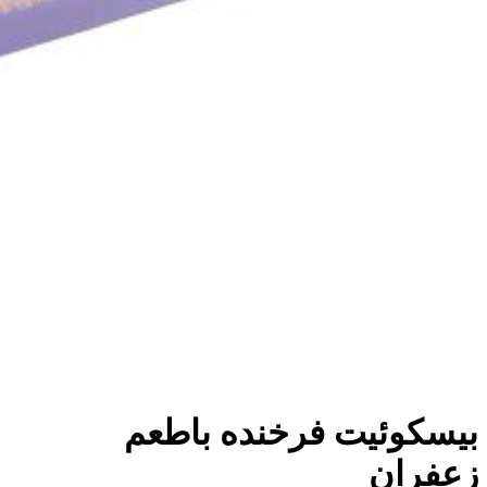
بيسکوئيت فرخنده باطعم
زعفران