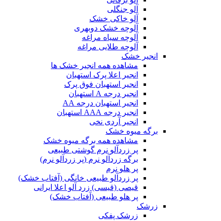
آلو جنگلی
آلو خاکی خشک
آلوچه خشک دوبهری
آلوچه سیاه مراغه
آلوچه طلایی مراغه
انجیر خشک
مشاهده همه انجیر خشک ها
انجیر اعلا پرک استهبان
انجیر استهبان فوق پرک
انجیر درجه A استهبان
انجیر استهبان درجه AA
انجیر درجه AAA استهبان
انجیر آردی نخی
برگه میوه خشک
مشاهده همه برگه میوه خشک
پر زردآلو نرم گوشتی طبیعی
برگه زردآلو نرم (پر زردآلو نرم)
پر هلو نرم
پر زردآلو طبیعی خانگی (آفتاب خشک)
قیصی (قیسی) زرد آلو اعلا ایرانی
پر هلو طبیعی (آفتاب خشک)
زرشک
زرشک پفکی