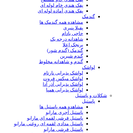
پفک هندی خام لوله ای
پفک هندی آماده لوله ای
گندمک
مشاهده همه گندمک ها
پفیلا پنیری
حاجی بادام
شاهدانه درجه یک
برنجک اعلا
گندمک (گندم شور)
گندم شیرین
گندم و شاهدانه مخلوط
لواشک
لواشک پذیرایی نارتام
لواشک میکس فروت
لواشک پذیرایی آذر آدا
لواشک پذیرایی همپا
شکلات و پاستیل
پاستیل
مشاهده همه پاستیل ها
پاستیل آجری مارابو
پاستیل فرشی لقمه ای مارابو
پاستیل مدادی لقمه ای روغنی مارابو
پاستیل فرشی مارابو