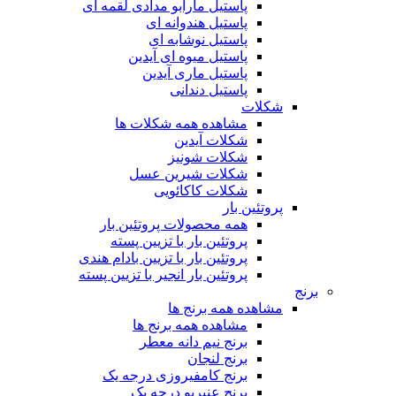
پاستیل مارابو مدادی لقمه ای
پاستیل هندوانه ای
پاستیل نوشابه ای
پاستیل میوه ای آیدین
پاستیل ماری آیدین
پاستیل دندانی
شکلات
مشاهده همه شکلات ها
شکلات آیدین
شکلات شونیز
شکلات شیرین عسل
شکلات کاکائویی
پروتئین بار
همه محصولات پروتئین بار
پروتئین بار با تزیین پسته
پروتئین بار با تزیین بادام هندی
پروتئین بار انجیر با تزیین پسته
برنج
مشاهده همه برنج ها
مشاهده همه برنج ها
برنج نیم دانه معطر
برنج لنجان
برنج کامفیروزی درجه یک
برنج عنبربو درجه یک