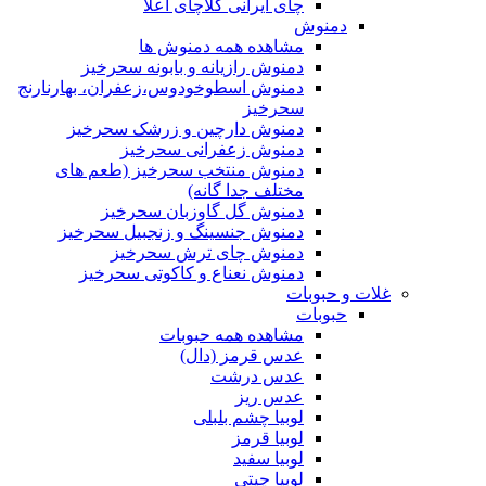
چای ایرانی کلاچای اعلا
دمنوش
مشاهده همه دمنوش ها
دمنوش رازیانه و بابونه سحرخیز
دمنوش اسطوخودوس،زعفران، بهارنارنج
سحرخیز
دمنوش دارچین و زرشک سحرخیز
دمنوش زعفرانی سحرخیز
دمنوش منتخب سحرخیز (طعم های
مختلف جدا گانه)
دمنوش گل گاوزبان سحرخیز
دمنوش جنسینگ و زنجبیل سحرخیز
دمنوش چای ترش سحرخیز
دمنوش نعناع و کاکوتی سحرخیز
غلات و حبوبات
حبوبات
مشاهده همه حبوبات
عدس قرمز (دال)
عدس درشت
عدس ریز
لوبیا چشم بلبلی
لوبیا قرمز
لوبیا سفید
لوبیا چیتی