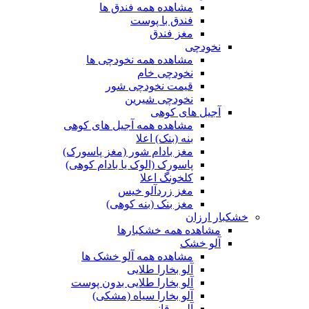
مشاهده همه فندق ها
فندق با پوست
مغز فندق
نخودچی
مشاهده همه نخودچی ها
نخودچی خام
قیمت نخودچی شور
نخودچی شیرین
آجیل های کوهی
مشاهده همه آجیل های کوهی
بنه (بنک) اعلا
مغز بادام شور (مغز پاسورک)
پاسورک (الوک یا بادام کوهی)
کلخونگ اعلا
مغز زردآلو خیس
مغز بنک (بنه کوهی)
خشکبار ارزان
مشاهده همه خشکبارها
آلو خشک
مشاهده همه آلو خشک ها
آلو بخارا طلایی
آلو بخارا طلایی بدون پوست
آلو بخارا سیاه (مشکی)
آلو برقانی