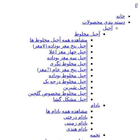
0
خانه
دسته بندی محصولات
آجیل
آجیل مخلوط
مشاهده همه آجیل مخلوط ها
آجیل پنج مغز بوداده (۷مغز)
آجیل چهار مغز اعلا
آجیل سه مغز بوداده
آجیل مخلوط تگری
آجیل پنج مغز خام (7مغز)
آجیل مخلوط بوداده
آجیل مخلوط درجه یک
آجیل شیرین
آجیل مخلوط مخصوص گلچین
آجیل مشکل گشا
بادام
مشاهده همه بادام ها
بادام درختی
بادام زمینی
بادام هندی
تخمه