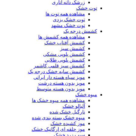
زرشک دانه اناری
توت خشک
مشاهده همه توت ها
توت خشک یزدی
توت خشک مشهد
کشمش درجه یک
مشاهده همه کشمش ها
کشمش آفتاب خشک
کشمش سبز
کشمش پلویی مشکی
کشمش پلویی طلایی
کشمش سبز قلمی کاشمر
کشمش سایه خشک درجه یک
مویز سیاه هسته دار ایرانی
مویز بدون هسته درشت
مویز بدون هسته متوسط
میوه خشک
مشاهده همه میوه خشک ها
آلبالو خشک
نارگیل خشک شده
میوه خشک بسته بندی شده
موز کشیده خشک
موز حلقه ای ارگانیک خشک
سیب زرد خشک