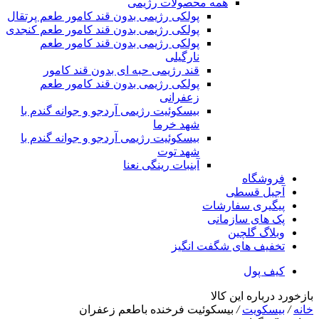
همه محصولات رژیمی
پولکی رژیمی بدون قند کامور طعم پرتقال
پولکی رژیمی بدون قند کامور طعم کنجدی
پولکی رژیمی بدون قند کامور طعم
نارگیلی
قند رژیمی حبه ای بدون قند کامور
پولکی رژیمی بدون قند کامور طعم
زعفرانی
بيسکوئيت رژیمی آردجو و جوانه گندم با
شهد خرما
بيسکوئيت رژیمی آردجو و جوانه گندم با
شهد توت
آبنبات رینگی نعنا
فروشگاه
آجیل قسطی
پیگیری سفارشات
پک های سازمانی
وبلاگ گلچین
تخفیف های شگفت انگیز
کیف پول
بازخورد درباره این کالا
خانه
/
بیسکویت
/
بيسکوئيت فرخنده باطعم زعفران