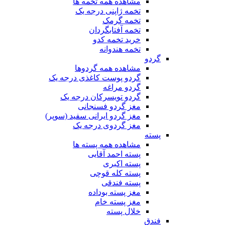
مشاهده همه تخمه ها
تخمه ژاپنی درجه یک
تخمه گرمک
تخمه آفتابگردان
خرید تخمه کدو
تخمه هندوانه
گردو
مشاهده همه گردوها
گردو پوست کاغذی درجه یک
گردو مراغه
گردو تویسرکان درجه یک
مغز گردو فسنجانی
مغز گردو ایرانی سفید (سوپر)
مغز گردوی درجه یک
پسته
مشاهده همه پسته ها
پسته احمد آقایی
پسته اکبری
پسته کله قوچی
پسته فندقی
مغز پسته بوداده
مغز پسته خام
خلال پسته
فندق