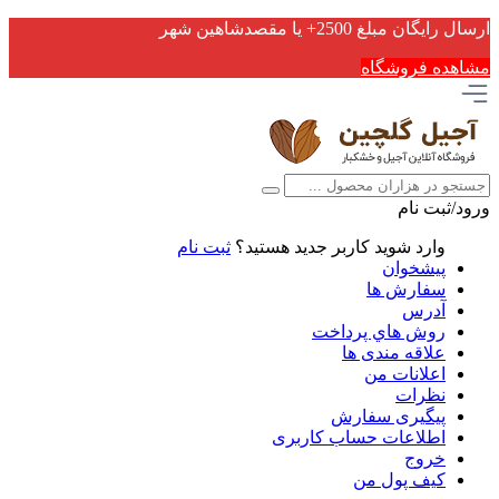
ارسال رایگان مبلغ 2500+ یا مقصدشاهین شهر
مشاهده فروشگاه
ورود/ثبت نام
وارد شوید
کاربر جدید هستید؟
ثبت نام
پیشخوان
سفارش ها
آدرس
روش هاي پرداخت
علاقه مندی ها
اعلانات من
نظرات
پیگیری سفارش
اطلاعات حساب كاربری
خروج
کیف پول من