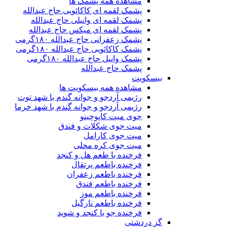
مشاهده همه پشمک ها
پشمک لقمه ای کاکائویی حاج عبدالله
پشمک لقمه ای وانیلی حاج عبدالله
پشمک لقمه ای میکس حاج عبدالله
پشمک زعفرانی حاج عبدالله ۱۸۰گرمی
پشمک کاکائویی حاج عبدالله ۱۸۰گرمی
پشمک وانیل حاج عبدالله ۱۸۰گرمی
پشمک حاج عبدالله
بیسکویت
مشاهده همه بیسکویت ها
رژیمی آردجو و جوانه گندم با شهد توت
رژیمی آردجو و جوانه گندم با شهد خرما
جوی میت کاپوچینو
میت جوی شکلات و فندق
میت جوی کارامل
میت جوی کره محلی
فرخنده با طعم هل و کنجد
فرخنده باطعم پرتقال
فرخنده باطعم زعفران
فرخنده باطعم فندق
فرخنده باطعم موز
فرخنده باطعم نارگیل
فرخنده جو با کنجد و شوید
گز دردشتی