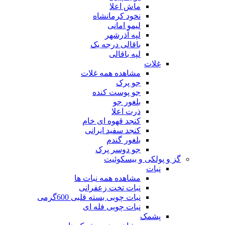
ماش اعلا
نخود کرمانشاه
لیمو امانی
لپه آذرشهر
باقالی درجه یک
لپه باقالی
غلات
مشاهده همه غلات
جو پرک
جو پوست کنده
بلغور جو
ذرت اعلا
کنجد قهوه ای خام
کنجد سفید ایرانی
بلغور گندم
جو دوسر پرک
گز و پولکی و بیسکوئیت
نبات
مشاهده همه نبات ها
نبات تخت زعفرانی
نبات چوبی بسته قلبی 600گرمی
نبات چوبی فله ای
پشمک