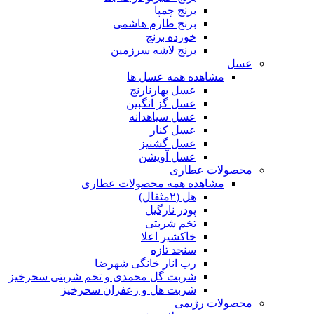
برنج چمپا
برنج طارم هاشمی
خورده برنج
برنج لاشه سرزمین
عسل
مشاهده همه عسل ها
عسل بهارنارنج
عسل گز انگبین
عسل سیاهدانه
عسل کنار
عسل گشنیز
عسل آویشن
محصولات عطاری
مشاهده همه محصولات عطاری
هل (۲مثقال)
پودر نارگیل
تخم شربتی
خاکشیر اعلا
سنجد تازه
رب انار خانگی شهرضا
شربت گل محمدی و تخم شربتی سحرخیز
شربت هل و زعفران سحرخیز
محصولات رژیمی