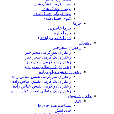
سیب قرمز خشک شده
پرتقال خشک شده
توت فرنگی خشک شده
کیوی خشک شده
خرما
خرما خاصویی
خرما پیارم
خرما قصب (زاهدی)
زعفران
زعفران سحرخیز
زعفران نیم گرمی سحر خیز
زعفران یک گرمی سحر خیز
زعفران دو گرمی سحر خیز
زعفران یک مثقالی سحر خیز
زعفران نفیس عباس زاده
زعفران نیم گرمی نفیس عباس زاده
زعفران یک گرمی نفیس عباس زاده
زعفران دو گرمی نفیس عباس زاده
زعفران یک مثقالی نفیس عباس زاده
چای و دمنوش
چای
مشاهده همه چای ها
چای آتیش