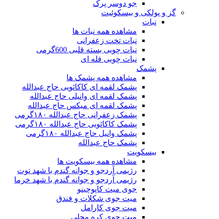
جو دوسر پرک
گز و پولکی و بیسکوئیت
نبات
مشاهده همه نبات ها
نبات تخت زعفرانی
نبات چوبی بسته قلبی 600گرمی
نبات چوبی فله ای
پشمک
مشاهده همه پشمک ها
پشمک لقمه ای کاکائویی حاج عبدالله
پشمک لقمه ای وانیلی حاج عبدالله
پشمک لقمه ای میکس حاج عبدالله
پشمک زعفرانی حاج عبدالله ۱۸۰گرمی
پشمک کاکائویی حاج عبدالله ۱۸۰گرمی
پشمک وانیل حاج عبدالله ۱۸۰گرمی
پشمک حاج عبدالله
بیسکویت
مشاهده همه بیسکویت ها
رژیمی آردجو و جوانه گندم با شهد توت
رژیمی آردجو و جوانه گندم با شهد خرما
جوی میت کاپوچینو
میت جوی شکلات و فندق
میت جوی کارامل
میت جوی کره محلی