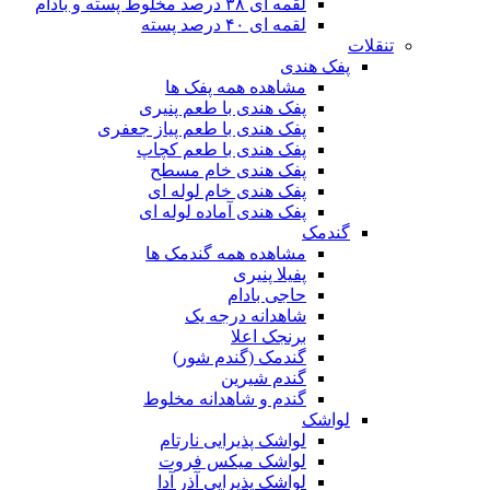
لقمه ای ۳۸ درصد مخلوط پسته و بادام
لقمه ای ۴۰ درصد پسته
تنقلات
پفک هندی
مشاهده همه پفک ها
پفک هندی با طعم پنیری
پفک هندی با طعم پیاز جعفری
پفک هندی با طعم کچاپ
پفک هندی خام مسطح
پفک هندی خام لوله ای
پفک هندی آماده لوله ای
گندمک
مشاهده همه گندمک ها
پفیلا پنیری
حاجی بادام
شاهدانه درجه یک
برنجک اعلا
گندمک (گندم شور)
گندم شیرین
گندم و شاهدانه مخلوط
لواشک
لواشک پذیرایی نارتام
لواشک میکس فروت
لواشک پذیرایی آذر آدا