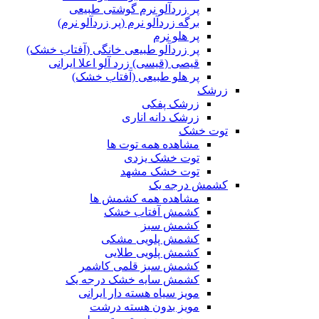
پر زردآلو نرم گوشتی طبیعی
برگه زردآلو نرم (پر زردآلو نرم)
پر هلو نرم
پر زردآلو طبیعی خانگی (آفتاب خشک)
قیصی (قیسی) زرد آلو اعلا ایرانی
پر هلو طبیعی (آفتاب خشک)
زرشک
زرشک پفکی
زرشک دانه اناری
توت خشک
مشاهده همه توت ها
توت خشک یزدی
توت خشک مشهد
کشمش درجه یک
مشاهده همه کشمش ها
کشمش آفتاب خشک
کشمش سبز
کشمش پلویی مشکی
کشمش پلویی طلایی
کشمش سبز قلمی کاشمر
کشمش سایه خشک درجه یک
مویز سیاه هسته دار ایرانی
مویز بدون هسته درشت