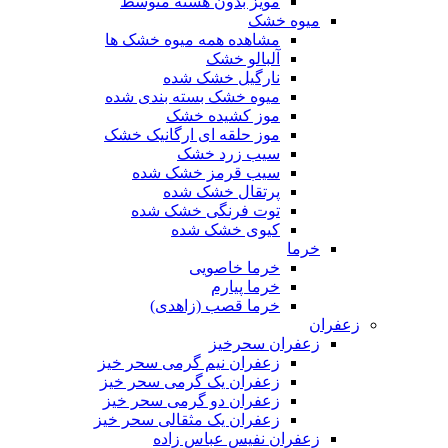
مویز بدون هسته متوسط
میوه خشک
مشاهده همه میوه خشک ها
آلبالو خشک
نارگیل خشک شده
میوه خشک بسته بندی شده
موز کشیده خشک
موز حلقه ای ارگانیک خشک
سیب زرد خشک
سیب قرمز خشک شده
پرتقال خشک شده
توت فرنگی خشک شده
کیوی خشک شده
خرما
خرما خاصویی
خرما پیارم
خرما قصب (زاهدی)
زعفران
زعفران سحرخیز
زعفران نیم گرمی سحر خیز
زعفران یک گرمی سحر خیز
زعفران دو گرمی سحر خیز
زعفران یک مثقالی سحر خیز
زعفران نفیس عباس زاده