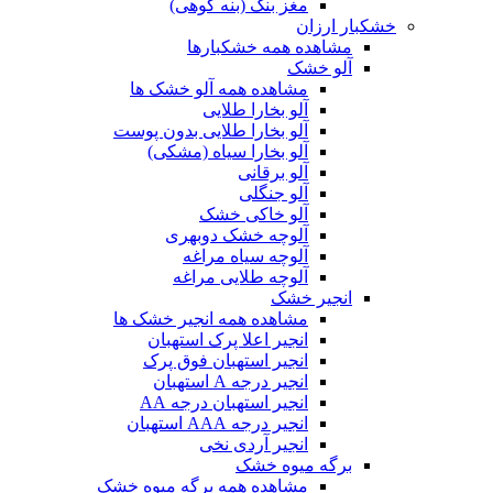
مغز بنک (بنه کوهی)
خشکبار ارزان
مشاهده همه خشکبارها
آلو خشک
مشاهده همه آلو خشک ها
آلو بخارا طلایی
آلو بخارا طلایی بدون پوست
آلو بخارا سیاه (مشکی)
آلو برقانی
آلو جنگلی
آلو خاکی خشک
آلوچه خشک دوبهری
آلوچه سیاه مراغه
آلوچه طلایی مراغه
انجیر خشک
مشاهده همه انجیر خشک ها
انجیر اعلا پرک استهبان
انجیر استهبان فوق پرک
انجیر درجه A استهبان
انجیر استهبان درجه AA
انجیر درجه AAA استهبان
انجیر آردی نخی
برگه میوه خشک
مشاهده همه برگه میوه خشک