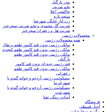
پودر نارگیل
تخم شربتی
خاکشیر اعلا
سنجد تازه
رب انار خانگی شهرضا
شربت گل محمدی و تخم شربتی سحرخیز
شربت هل و زعفران سحرخیز
محصولات رژیمی
همه محصولات رژیمی
پولکی رژیمی بدون قند کامور طعم پرتقال
پولکی رژیمی بدون قند کامور طعم کنجدی
پولکی رژیمی بدون قند کامور طعم
نارگیلی
قند رژیمی حبه ای بدون قند کامور
پولکی رژیمی بدون قند کامور طعم
زعفرانی
بيسکوئيت رژیمی آردجو و جوانه گندم با
شهد خرما
بيسکوئيت رژیمی آردجو و جوانه گندم با
شهد توت
آبنبات رینگی نعنا
فروشگاه
آجیل قسطی
پیگیری سفارشات