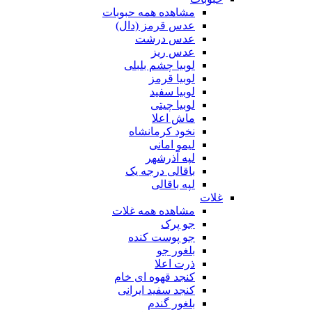
مشاهده همه حبوبات
عدس قرمز (دال)
عدس درشت
عدس ریز
لوبیا چشم بلبلی
لوبیا قرمز
لوبیا سفید
لوبیا چیتی
ماش اعلا
نخود کرمانشاه
لیمو امانی
لپه آذرشهر
باقالی درجه یک
لپه باقالی
غلات
مشاهده همه غلات
جو پرک
جو پوست کنده
بلغور جو
ذرت اعلا
کنجد قهوه ای خام
کنجد سفید ایرانی
بلغور گندم