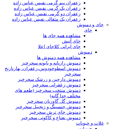
زعفران نیم گرمی نفیس عباس زاده
زعفران یک گرمی نفیس عباس زاده
زعفران دو گرمی نفیس عباس زاده
زعفران یک مثقالی نفیس عباس زاده
چای و دمنوش
چای
مشاهده همه چای ها
چای آتیش
چای ایرانی کلاچای اعلا
دمنوش
مشاهده همه دمنوش ها
دمنوش رازیانه و بابونه سحرخیز
دمنوش اسطوخودوس،زعفران، بهارنارنج
سحرخیز
دمنوش دارچین و زرشک سحرخیز
دمنوش زعفرانی سحرخیز
دمنوش منتخب سحرخیز (طعم های
مختلف جدا گانه)
دمنوش گل گاوزبان سحرخیز
دمنوش جنسینگ و زنجبیل سحرخیز
دمنوش چای ترش سحرخیز
دمنوش نعناع و کاکوتی سحرخیز
غلات و حبوبات
حبوبات