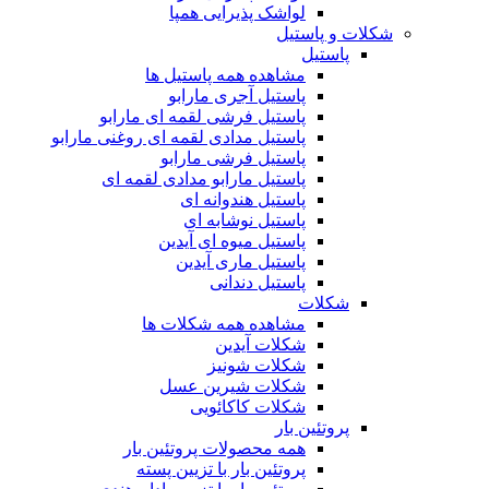
لواشک پذیرایی همپا
شکلات و پاستیل
پاستیل
مشاهده همه پاستیل ها
پاستیل آجری مارابو
پاستیل فرشی لقمه ای مارابو
پاستیل مدادی لقمه ای روغنی مارابو
پاستیل فرشی مارابو
پاستیل مارابو مدادی لقمه ای
پاستیل هندوانه ای
پاستیل نوشابه ای
پاستیل میوه ای آیدین
پاستیل ماری آیدین
پاستیل دندانی
شکلات
مشاهده همه شکلات ها
شکلات آیدین
شکلات شونیز
شکلات شیرین عسل
شکلات کاکائویی
پروتئین بار
همه محصولات پروتئین بار
پروتئین بار با تزیین پسته