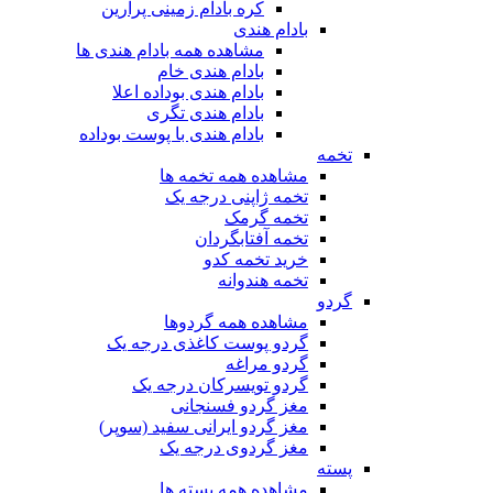
کره بادام زمینی پرارین
بادام هندی
مشاهده همه بادام هندی ها
بادام هندی خام
بادام هندی بوداده اعلا
بادام هندی تگری
بادام هندی با پوست بوداده
تخمه
مشاهده همه تخمه ها
تخمه ژاپنی درجه یک
تخمه گرمک
تخمه آفتابگردان
خرید تخمه کدو
تخمه هندوانه
گردو
مشاهده همه گردوها
گردو پوست کاغذی درجه یک
گردو مراغه
گردو تویسرکان درجه یک
مغز گردو فسنجانی
مغز گردو ایرانی سفید (سوپر)
مغز گردوی درجه یک
پسته
مشاهده همه پسته ها