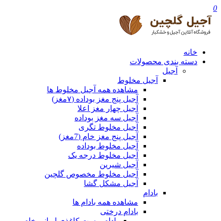
0
خانه
دسته بندی محصولات
آجیل
آجیل مخلوط
مشاهده همه آجیل مخلوط ها
آجیل پنج مغز بوداده (۷مغز)
آجیل چهار مغز اعلا
آجیل سه مغز بوداده
آجیل مخلوط تگری
آجیل پنج مغز خام (7مغز)
آجیل مخلوط بوداده
آجیل مخلوط درجه یک
آجیل شیرین
آجیل مخلوط مخصوص گلچین
آجیل مشکل گشا
بادام
مشاهده همه بادام ها
بادام درختی
بادام پوست کاغذی ایرانی خام