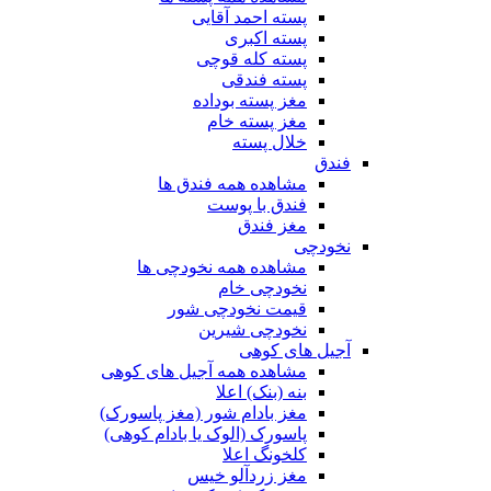
پسته احمد آقایی
پسته اکبری
پسته کله قوچی
پسته فندقی
مغز پسته بوداده
مغز پسته خام
خلال پسته
فندق
مشاهده همه فندق ها
فندق با پوست
مغز فندق
نخودچی
مشاهده همه نخودچی ها
نخودچی خام
قیمت نخودچی شور
نخودچی شیرین
آجیل های کوهی
مشاهده همه آجیل های کوهی
بنه (بنک) اعلا
مغز بادام شور (مغز پاسورک)
پاسورک (الوک یا بادام کوهی)
کلخونگ اعلا
مغز زردآلو خیس