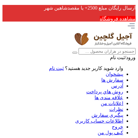
ارسال رایگان مبلغ 2500+ یا مقصدشاهین شهر
مشاهده فروشگاه
ورود/ثبت نام
وارد شوید
کاربر جدید هستید؟
ثبت نام
پیشخوان
سفارش ها
آدرس
روش هاي پرداخت
علاقه مندی ها
اعلانات من
نظرات
پیگیری سفارش
اطلاعات حساب كاربری
خروج
کیف پول من