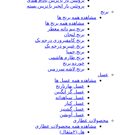
پروتئین بار با تزیین بادام هندی
پروتئین بار انجیر با تزیین پسته
برنج
مشاهده همه برنج ها
مشاهده همه برنج ها
برنج نیم دانه معطر
برنج لنجان
برنج کامفیروزی درجه یک
برنج عنبربو درجه یک
برنج چمپا
برنج طارم هاشمی
خورده برنج
برنج لاشه سرزمین
عسل
مشاهده همه عسل ها
عسل بهارنارنج
عسل گز انگبین
عسل سیاهدانه
عسل کنار
عسل گشنیز
عسل آویشن
محصولات عطاری
مشاهده همه محصولات عطاری
هل (۲مثقال)