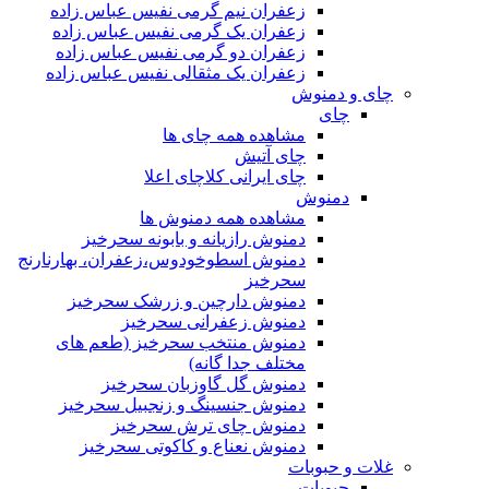
زعفران نیم گرمی نفیس عباس زاده
زعفران یک گرمی نفیس عباس زاده
زعفران دو گرمی نفیس عباس زاده
زعفران یک مثقالی نفیس عباس زاده
چای و دمنوش
چای
مشاهده همه چای ها
چای آتیش
چای ایرانی کلاچای اعلا
دمنوش
مشاهده همه دمنوش ها
دمنوش رازیانه و بابونه سحرخیز
دمنوش اسطوخودوس،زعفران، بهارنارنج
سحرخیز
دمنوش دارچین و زرشک سحرخیز
دمنوش زعفرانی سحرخیز
دمنوش منتخب سحرخیز (طعم های
مختلف جدا گانه)
دمنوش گل گاوزبان سحرخیز
دمنوش جنسینگ و زنجبیل سحرخیز
دمنوش چای ترش سحرخیز
دمنوش نعناع و کاکوتی سحرخیز
غلات و حبوبات
حبوبات