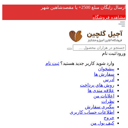
ارسال رایگان مبلغ 2500+ یا مقصدشاهین شهر
مشاهده فروشگاه
ورود/ثبت نام
وارد شوید
کاربر جدید هستید؟
ثبت نام
پیشخوان
سفارش ها
آدرس
روش هاي پرداخت
علاقه مندی ها
اعلانات من
نظرات
پیگیری سفارش
اطلاعات حساب كاربری
خروج
کیف پول من