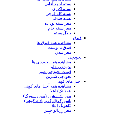
پسته احمد آقایی
پسته اکبری
پسته کله قوچی
پسته فندقی
مغز پسته بوداده
مغز پسته خام
خلال پسته
فندق
مشاهده همه فندق ها
فندق با پوست
مغز فندق
نخودچی
مشاهده همه نخودچی ها
نخودچی خام
قیمت نخودچی شور
نخودچی شیرین
آجیل های کوهی
مشاهده همه آجیل های کوهی
بنه (بنک) اعلا
مغز بادام شور (مغز پاسورک)
پاسورک (الوک یا بادام کوهی)
کلخونگ اعلا
مغز زردآلو خیس