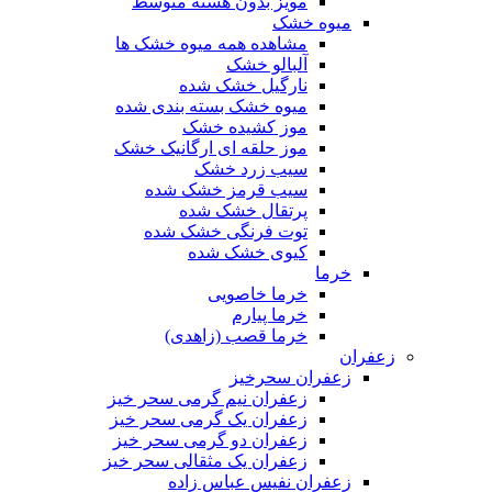
مویز بدون هسته متوسط
میوه خشک
مشاهده همه میوه خشک ها
آلبالو خشک
نارگیل خشک شده
میوه خشک بسته بندی شده
موز کشیده خشک
موز حلقه ای ارگانیک خشک
سیب زرد خشک
سیب قرمز خشک شده
پرتقال خشک شده
توت فرنگی خشک شده
کیوی خشک شده
خرما
خرما خاصویی
خرما پیارم
خرما قصب (زاهدی)
زعفران
زعفران سحرخیز
زعفران نیم گرمی سحر خیز
زعفران یک گرمی سحر خیز
زعفران دو گرمی سحر خیز
زعفران یک مثقالی سحر خیز
زعفران نفیس عباس زاده