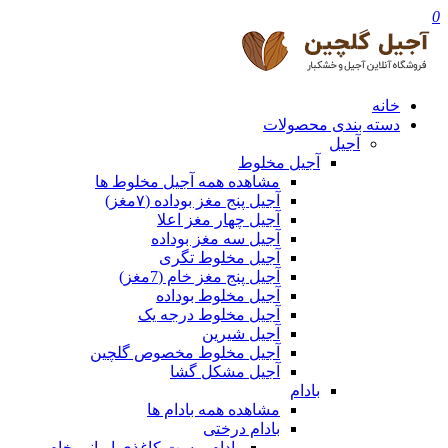
0
خانه
دسته بندی محصولات
آجیل
آجیل مخلوط
مشاهده همه آجیل مخلوط ها
آجیل پنج مغز بوداده (۷مغز)
آجیل چهار مغز اعلا
آجیل سه مغز بوداده
آجیل مخلوط تگری
آجیل پنج مغز خام (7مغز)
آجیل مخلوط بوداده
آجیل مخلوط درجه یک
آجیل شیرین
آجیل مخلوط مخصوص گلچین
آجیل مشکل گشا
بادام
مشاهده همه بادام ها
بادام درختی
بادام پوست کاغذی ایرانی خام