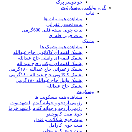
جو دوسر پرک
گز و پولکی و بیسکوئیت
نبات
مشاهده همه نبات ها
نبات تخت زعفرانی
نبات چوبی بسته قلبی 600گرمی
نبات چوبی فله ای
پشمک
مشاهده همه پشمک ها
پشمک لقمه ای کاکائویی حاج عبدالله
پشمک لقمه ای وانیلی حاج عبدالله
پشمک لقمه ای میکس حاج عبدالله
پشمک زعفرانی حاج عبدالله ۱۸۰گرمی
پشمک کاکائویی حاج عبدالله ۱۸۰گرمی
پشمک وانیل حاج عبدالله ۱۸۰گرمی
پشمک حاج عبدالله
بیسکویت
مشاهده همه بیسکویت ها
رژیمی آردجو و جوانه گندم با شهد توت
رژیمی آردجو و جوانه گندم با شهد خرما
جوی میت کاپوچینو
میت جوی شکلات و فندق
میت جوی کارامل
میت جوی کره محلی