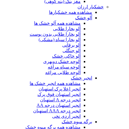
مغز بنک (بنه کوهی)
خشکبار ارزان
مشاهده همه خشکبارها
آلو خشک
مشاهده همه آلو خشک ها
آلو بخارا طلایی
آلو بخارا طلایی بدون پوست
آلو بخارا سیاه (مشکی)
آلو برقانی
آلو جنگلی
آلو خاکی خشک
آلوچه خشک دوبهری
آلوچه سیاه مراغه
آلوچه طلایی مراغه
انجیر خشک
مشاهده همه انجیر خشک ها
انجیر اعلا پرک استهبان
انجیر استهبان فوق پرک
انجیر درجه A استهبان
انجیر استهبان درجه AA
انجیر درجه AAA استهبان
انجیر آردی نخی
برگه میوه خشک
مشاهده همه برگه میوه خشک