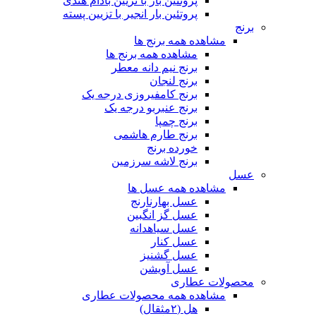
پروتئین بار با تزیین بادام هندی
پروتئین بار انجیر با تزیین پسته
برنج
مشاهده همه برنج ها
مشاهده همه برنج ها
برنج نیم دانه معطر
برنج لنجان
برنج کامفیروزی درجه یک
برنج عنبربو درجه یک
برنج چمپا
برنج طارم هاشمی
خورده برنج
برنج لاشه سرزمین
عسل
مشاهده همه عسل ها
عسل بهارنارنج
عسل گز انگبین
عسل سیاهدانه
عسل کنار
عسل گشنیز
عسل آویشن
محصولات عطاری
مشاهده همه محصولات عطاری
هل (۲مثقال)