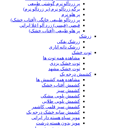
پر زردآلو نرم گوشتی طبیعی
برگه زردآلو نرم (پر زردآلو نرم)
پر هلو نرم
پر زردآلو طبیعی خانگی (آفتاب خشک)
قیصی (قیسی) زرد آلو اعلا ایرانی
پر هلو طبیعی (آفتاب خشک)
زرشک
زرشک پفکی
زرشک دانه اناری
توت خشک
مشاهده همه توت ها
توت خشک یزدی
توت خشک مشهد
کشمش درجه یک
مشاهده همه کشمش ها
کشمش آفتاب خشک
کشمش سبز
کشمش پلویی مشکی
کشمش پلویی طلایی
کشمش سبز قلمی کاشمر
کشمش سایه خشک درجه یک
مویز سیاه هسته دار ایرانی
مویز بدون هسته درشت