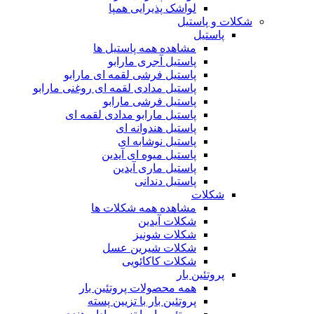
لواشک پذیرایی همپا
شکلات و پاستیل
پاستیل
مشاهده همه پاستیل ها
پاستیل آجری مارابو
پاستیل فرشی لقمه ای مارابو
پاستیل مدادی لقمه ای روغنی مارابو
پاستیل فرشی مارابو
پاستیل مارابو مدادی لقمه ای
پاستیل هندوانه ای
پاستیل نوشابه ای
پاستیل میوه ای آیدین
پاستیل ماری آیدین
پاستیل دندانی
شکلات
مشاهده همه شکلات ها
شکلات آیدین
شکلات شونیز
شکلات شیرین عسل
شکلات کاکائویی
پروتئین بار
همه محصولات پروتئین بار
پروتئین بار با تزیین پسته