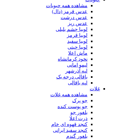
مشاهده همه حبوبات
عدس قرمز (دال)
عدس درشت
عدس ریز
لوبیا چشم بلبلی
لوبیا قرمز
لوبیا سفید
لوبیا چیتی
ماش اعلا
نخود کرمانشاه
لیمو امانی
لپه آذرشهر
باقالی درجه یک
لپه باقالی
غلات
مشاهده همه غلات
جو پرک
جو پوست کنده
بلغور جو
ذرت اعلا
کنجد قهوه ای خام
کنجد سفید ایرانی
بلغور گندم