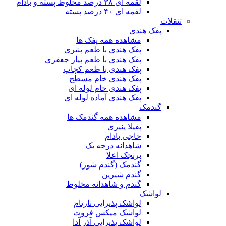
لقمه ای ۳۸ درصد مخلوط پسته و بادام
لقمه ای ۴۰ درصد پسته
تنقلات
پفک هندی
مشاهده همه پفک ها
پفک هندی با طعم پنیری
پفک هندی با طعم پیاز جعفری
پفک هندی با طعم کچاپ
پفک هندی خام مسطح
پفک هندی خام لوله ای
پفک هندی آماده لوله ای
گندمک
مشاهده همه گندمک ها
پفیلا پنیری
حاجی بادام
شاهدانه درجه یک
برنجک اعلا
گندمک (گندم شور)
گندم شیرین
گندم و شاهدانه مخلوط
لواشک
لواشک پذیرایی نارتام
لواشک میکس فروت
لواشک پذیرایی آذر آدا