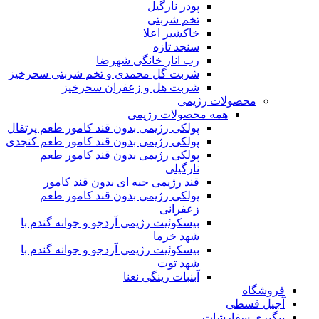
پودر نارگیل
تخم شربتی
خاکشیر اعلا
سنجد تازه
رب انار خانگی شهرضا
شربت گل محمدی و تخم شربتی سحرخیز
شربت هل و زعفران سحرخیز
محصولات رژیمی
همه محصولات رژیمی
پولکی رژیمی بدون قند کامور طعم پرتقال
پولکی رژیمی بدون قند کامور طعم کنجدی
پولکی رژیمی بدون قند کامور طعم
نارگیلی
قند رژیمی حبه ای بدون قند کامور
پولکی رژیمی بدون قند کامور طعم
زعفرانی
بيسکوئيت رژیمی آردجو و جوانه گندم با
شهد خرما
بيسکوئيت رژیمی آردجو و جوانه گندم با
شهد توت
آبنبات رینگی نعنا
فروشگاه
آجیل قسطی
پیگیری سفارشات