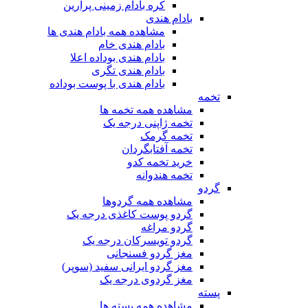
کره بادام زمینی پرارین
بادام هندی
مشاهده همه بادام هندی ها
بادام هندی خام
بادام هندی بوداده اعلا
بادام هندی تگری
بادام هندی با پوست بوداده
تخمه
مشاهده همه تخمه ها
تخمه ژاپنی درجه یک
تخمه گرمک
تخمه آفتابگردان
خرید تخمه کدو
تخمه هندوانه
گردو
مشاهده همه گردوها
گردو پوست کاغذی درجه یک
گردو مراغه
گردو تویسرکان درجه یک
مغز گردو فسنجانی
مغز گردو ایرانی سفید (سوپر)
مغز گردوی درجه یک
پسته
مشاهده همه پسته ها