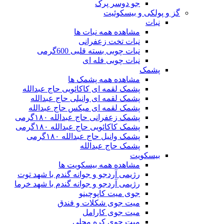
جو دوسر پرک
گز و پولکی و بیسکوئیت
نبات
مشاهده همه نبات ها
نبات تخت زعفرانی
نبات چوبی بسته قلبی 600گرمی
نبات چوبی فله ای
پشمک
مشاهده همه پشمک ها
پشمک لقمه ای کاکائویی حاج عبدالله
پشمک لقمه ای وانیلی حاج عبدالله
پشمک لقمه ای میکس حاج عبدالله
پشمک زعفرانی حاج عبدالله ۱۸۰گرمی
پشمک کاکائویی حاج عبدالله ۱۸۰گرمی
پشمک وانیل حاج عبدالله ۱۸۰گرمی
پشمک حاج عبدالله
بیسکویت
مشاهده همه بیسکویت ها
رژیمی آردجو و جوانه گندم با شهد توت
رژیمی آردجو و جوانه گندم با شهد خرما
جوی میت کاپوچینو
میت جوی شکلات و فندق
میت جوی کارامل
میت جوی کره محلی