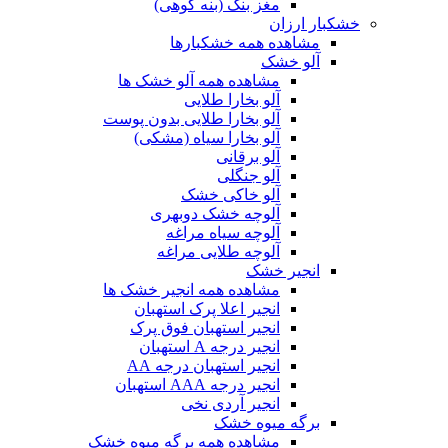
مغز بنک (بنه کوهی)
خشکبار ارزان
مشاهده همه خشکبارها
آلو خشک
مشاهده همه آلو خشک ها
آلو بخارا طلایی
آلو بخارا طلایی بدون پوست
آلو بخارا سیاه (مشکی)
آلو برقانی
آلو جنگلی
آلو خاکی خشک
آلوچه خشک دوبهری
آلوچه سیاه مراغه
آلوچه طلایی مراغه
انجیر خشک
مشاهده همه انجیر خشک ها
انجیر اعلا پرک استهبان
انجیر استهبان فوق پرک
انجیر درجه A استهبان
انجیر استهبان درجه AA
انجیر درجه AAA استهبان
انجیر آردی نخی
برگه میوه خشک
مشاهده همه برگه میوه خشک