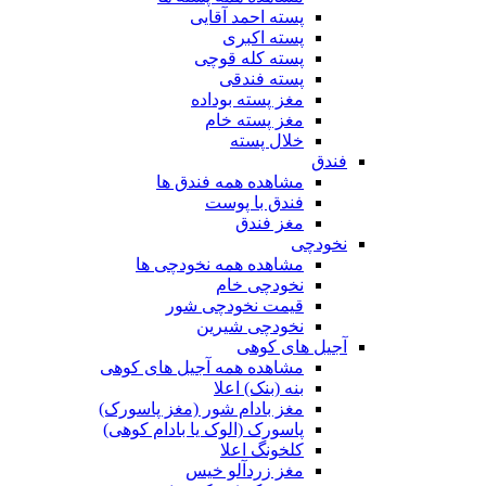
پسته احمد آقایی
پسته اکبری
پسته کله قوچی
پسته فندقی
مغز پسته بوداده
مغز پسته خام
خلال پسته
فندق
مشاهده همه فندق ها
فندق با پوست
مغز فندق
نخودچی
مشاهده همه نخودچی ها
نخودچی خام
قیمت نخودچی شور
نخودچی شیرین
آجیل های کوهی
مشاهده همه آجیل های کوهی
بنه (بنک) اعلا
مغز بادام شور (مغز پاسورک)
پاسورک (الوک یا بادام کوهی)
کلخونگ اعلا
مغز زردآلو خیس