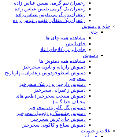
زعفران نیم گرمی نفیس عباس زاده
زعفران یک گرمی نفیس عباس زاده
زعفران دو گرمی نفیس عباس زاده
زعفران یک مثقالی نفیس عباس زاده
چای و دمنوش
چای
مشاهده همه چای ها
چای آتیش
چای ایرانی کلاچای اعلا
دمنوش
مشاهده همه دمنوش ها
دمنوش رازیانه و بابونه سحرخیز
دمنوش اسطوخودوس،زعفران، بهارنارنج
سحرخیز
دمنوش دارچین و زرشک سحرخیز
دمنوش زعفرانی سحرخیز
دمنوش منتخب سحرخیز (طعم های
مختلف جدا گانه)
دمنوش گل گاوزبان سحرخیز
دمنوش جنسینگ و زنجبیل سحرخیز
دمنوش چای ترش سحرخیز
دمنوش نعناع و کاکوتی سحرخیز
غلات و حبوبات
حبوبات