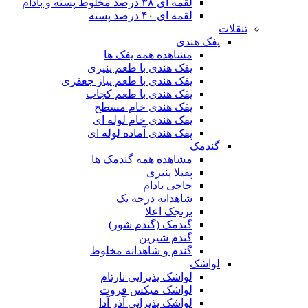
لقمه ای ۳۸ درصد مخلوط پسته و بادام
لقمه ای ۴۰ درصد پسته
تنقلات
پفک هندی
مشاهده همه پفک ها
پفک هندی با طعم پنیری
پفک هندی با طعم پیاز جعفری
پفک هندی با طعم کچاپ
پفک هندی خام مسطح
پفک هندی خام لوله ای
پفک هندی آماده لوله ای
گندمک
مشاهده همه گندمک ها
پفیلا پنیری
حاجی بادام
شاهدانه درجه یک
برنجک اعلا
گندمک (گندم شور)
گندم شیرین
گندم و شاهدانه مخلوط
لواشک
لواشک پذیرایی نارتام
لواشک میکس فروت
لواشک پذیرایی آذر آدا