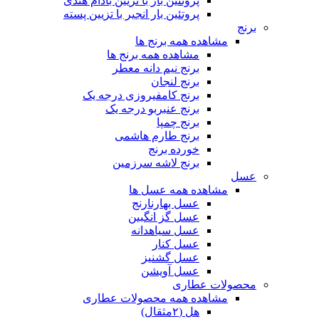
پروتئین بار با تزیین بادام هندی
پروتئین بار انجیر با تزیین پسته
برنج
مشاهده همه برنج ها
مشاهده همه برنج ها
برنج نیم دانه معطر
برنج لنجان
برنج کامفیروزی درجه یک
برنج عنبربو درجه یک
برنج چمپا
برنج طارم هاشمی
خورده برنج
برنج لاشه سرزمین
عسل
مشاهده همه عسل ها
عسل بهارنارنج
عسل گز انگبین
عسل سیاهدانه
عسل کنار
عسل گشنیز
عسل آویشن
محصولات عطاری
مشاهده همه محصولات عطاری
هل (۲مثقال)