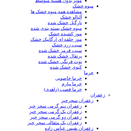
مویز بدون هسته متوسط
میوه خشک
مشاهده همه میوه خشک ها
آلبالو خشک
نارگیل خشک شده
میوه خشک بسته بندی شده
موز کشیده خشک
موز حلقه ای ارگانیک خشک
سیب زرد خشک
سیب قرمز خشک شده
پرتقال خشک شده
توت فرنگی خشک شده
کیوی خشک شده
خرما
خرما خاصویی
خرما پیارم
خرما قصب (زاهدی)
زعفران
زعفران سحرخیز
زعفران نیم گرمی سحر خیز
زعفران یک گرمی سحر خیز
زعفران دو گرمی سحر خیز
زعفران یک مثقالی سحر خیز
زعفران نفیس عباس زاده