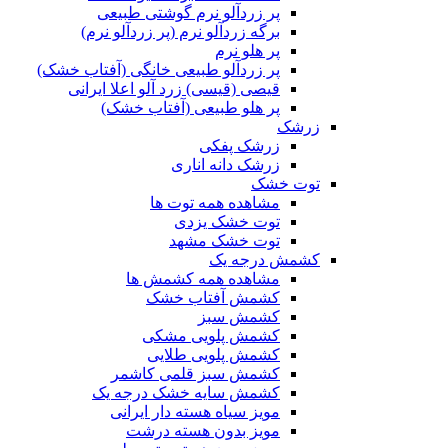
پر زردآلو نرم گوشتی طبیعی
برگه زردآلو نرم (پر زردآلو نرم)
پر هلو نرم
پر زردآلو طبیعی خانگی (آفتاب خشک)
قیصی (قیسی) زرد آلو اعلا ایرانی
پر هلو طبیعی (آفتاب خشک)
زرشک
زرشک پفکی
زرشک دانه اناری
توت خشک
مشاهده همه توت ها
توت خشک یزدی
توت خشک مشهد
کشمش درجه یک
مشاهده همه کشمش ها
کشمش آفتاب خشک
کشمش سبز
کشمش پلویی مشکی
کشمش پلویی طلایی
کشمش سبز قلمی کاشمر
کشمش سایه خشک درجه یک
مویز سیاه هسته دار ایرانی
مویز بدون هسته درشت