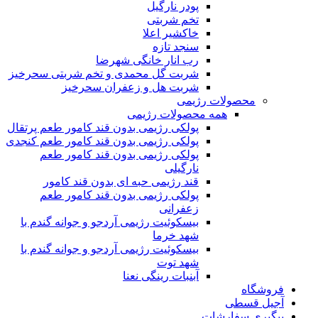
پودر نارگیل
تخم شربتی
خاکشیر اعلا
سنجد تازه
رب انار خانگی شهرضا
شربت گل محمدی و تخم شربتی سحرخیز
شربت هل و زعفران سحرخیز
محصولات رژیمی
همه محصولات رژیمی
پولکی رژیمی بدون قند کامور طعم پرتقال
پولکی رژیمی بدون قند کامور طعم کنجدی
پولکی رژیمی بدون قند کامور طعم
نارگیلی
قند رژیمی حبه ای بدون قند کامور
پولکی رژیمی بدون قند کامور طعم
زعفرانی
بيسکوئيت رژیمی آردجو و جوانه گندم با
شهد خرما
بيسکوئيت رژیمی آردجو و جوانه گندم با
شهد توت
آبنبات رینگی نعنا
فروشگاه
آجیل قسطی
پیگیری سفارشات