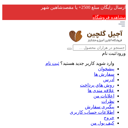
ارسال رایگان مبلغ 2500+ یا مقصدشاهین شهر
مشاهده فروشگاه
ورود/ثبت نام
وارد شوید
کاربر جدید هستید؟
ثبت نام
پیشخوان
سفارش ها
آدرس
روش هاي پرداخت
علاقه مندی ها
اعلانات من
نظرات
پیگیری سفارش
اطلاعات حساب كاربری
خروج
کیف پول من