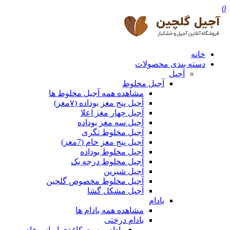
0
خانه
دسته بندی محصولات
آجیل
آجیل مخلوط
مشاهده همه آجیل مخلوط ها
آجیل پنج مغز بوداده (۷مغز)
آجیل چهار مغز اعلا
آجیل سه مغز بوداده
آجیل مخلوط تگری
آجیل پنج مغز خام (7مغز)
آجیل مخلوط بوداده
آجیل مخلوط درجه یک
آجیل شیرین
آجیل مخلوط مخصوص گلچین
آجیل مشکل گشا
بادام
مشاهده همه بادام ها
بادام درختی
بادام پوست کاغذی ایرانی خام