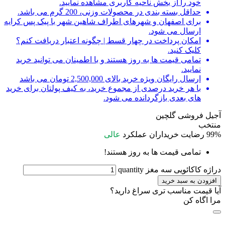
خود را از بخش ناحیه کاربری مشاهده نمایید.
حداقل بسته بندی در محصولات وزنی، 200 گرم می باشد.
برای اصفهان و شهرهای اطراف شاهین شهر با پیک پس کرایه
ارسال می شود.
امکان پرداخت در چهار قسط | چگونه اعتبار دریافت کنم؟
کلیک کنید.
تمامی قیمت ها به روز هستند و با اطمینان می توانید خرید
نمایید.
ارسال رایگان ویژه خرید بالای 2,500,000 تومان می باشد
با هر خرید درصدی از مجموع خرید، به کیف پولتان برای خرید
های بعدی بازگردانده می شود.
آجیل فروشی گلچین
منتخب
99%
رضایت خریداران
عملکرد
عالی
تمامی قیمت ها به روز هستند!
دراژه کاکائویی سه مغز quantity
افزودن به سبد خرید
آیا قیمت مناسب تری سراغ دارید؟
مرا اگاه کن