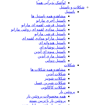
لواشک پذیرایی همپا
شکلات و پاستیل
پاستیل
مشاهده همه پاستیل ها
پاستیل آجری مارابو
پاستیل فرشی لقمه ای مارابو
پاستیل مدادی لقمه ای روغنی مارابو
پاستیل فرشی مارابو
پاستیل مارابو مدادی لقمه ای
پاستیل هندوانه ای
پاستیل نوشابه ای
پاستیل میوه ای آیدین
پاستیل ماری آیدین
پاستیل دندانی
شکلات
مشاهده همه شکلات ها
شکلات آیدین
شکلات شونیز
شکلات شیرین عسل
شکلات کاکائویی
پروتئین بار
همه محصولات پروتئین بار
پروتئین بار با تزیین پسته