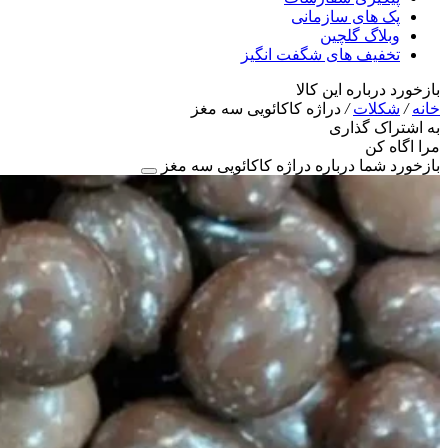
پک های سازمانی
وبلاگ گلچین
تخفیف های شگفت انگیز
بازخورد درباره این کالا
خانه
/
شکلات
/
دراژه کاکائویی سه مغز
به اشتراک گذاری
مرا اگاه کن
بازخورد شما درباره دراژه کاکائویی سه مغز