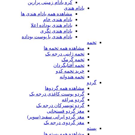
کره بادام زمینی پرارین
بادام هندی
مشاهده همه بادام هندی ها
بادام هندی خام
بادام هندی بوداده اعلا
بادام هندی تگری
بادام هندی با پوست بوداده
تخمه
مشاهده همه تخمه ها
تخمه ژاپنی درجه یک
تخمه گرمک
تخمه آفتابگردان
خرید تخمه کدو
تخمه هندوانه
گردو
مشاهده همه گردوها
گردو پوست کاغذی درجه یک
گردو مراغه
گردو تویسرکان درجه یک
مغز گردو فسنجانی
مغز گردو ایرانی سفید (سوپر)
مغز گردوی درجه یک
پسته
مشاهده همه پسته ها