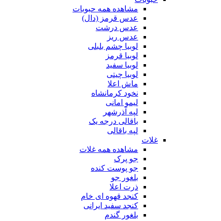
مشاهده همه حبوبات
عدس قرمز (دال)
عدس درشت
عدس ریز
لوبیا چشم بلبلی
لوبیا قرمز
لوبیا سفید
لوبیا چیتی
ماش اعلا
نخود کرمانشاه
لیمو امانی
لپه آذرشهر
باقالی درجه یک
لپه باقالی
غلات
مشاهده همه غلات
جو پرک
جو پوست کنده
بلغور جو
ذرت اعلا
کنجد قهوه ای خام
کنجد سفید ایرانی
بلغور گندم