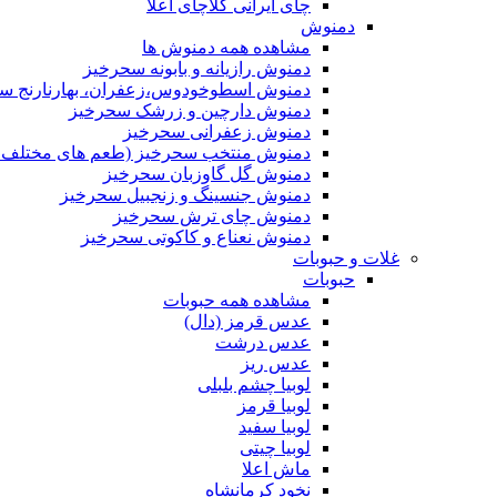
چای ایرانی کلاچای اعلا
دمنوش
مشاهده همه دمنوش ها
دمنوش رازیانه و بابونه سحرخیز
دمنوش اسطوخودوس،زعفران، بهارنارنج س
دمنوش دارچین و زرشک سحرخیز
دمنوش زعفرانی سحرخیز
دمنوش منتخب سحرخیز (طعم های مختلف جد
دمنوش گل گاوزبان سحرخیز
دمنوش جنسینگ و زنجبیل سحرخیز
دمنوش چای ترش سحرخیز
دمنوش نعناع و کاکوتی سحرخیز
غلات و حبوبات
حبوبات
مشاهده همه حبوبات
عدس قرمز (دال)
عدس درشت
عدس ریز
لوبیا چشم بلبلی
لوبیا قرمز
لوبیا سفید
لوبیا چیتی
ماش اعلا
نخود کرمانشاه