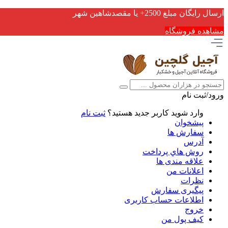
ارسال رایگان مبلغ 2500+ یا مقصدشاهین شهر
مشاهده فروشگاه
ورود/ثبت نام
وارد شوید
کاربر جدید هستید؟
ثبت نام
پیشخوان
سفارش ها
آدرس
روش هاي پرداخت
علاقه مندی ها
اعلانات من
نظرات
پیگیری سفارش
اطلاعات حساب كاربری
خروج
کیف پول من