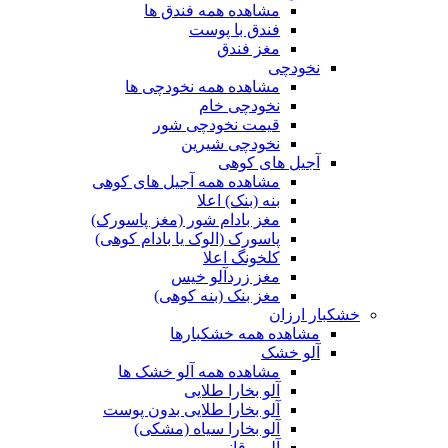
مشاهده همه فندق ها
فندق با پوست
مغز فندق
نخودچی
مشاهده همه نخودچی ها
نخودچی خام
قیمت نخودچی شور
نخودچی شیرین
آجیل های کوهی
مشاهده همه آجیل های کوهی
بنه (بنک) اعلا
مغز بادام شور (مغز پاسورک)
پاسورک (الوک یا بادام کوهی)
کلخونگ اعلا
مغز زردآلو خیس
مغز بنک (بنه کوهی)
خشکبار ارزان
مشاهده همه خشکبارها
آلو خشک
مشاهده همه آلو خشک ها
آلو بخارا طلایی
آلو بخارا طلایی بدون پوست
آلو بخارا سیاه (مشکی)
آلو برقانی