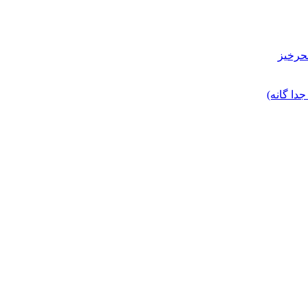
حرخیز
ا گانه)