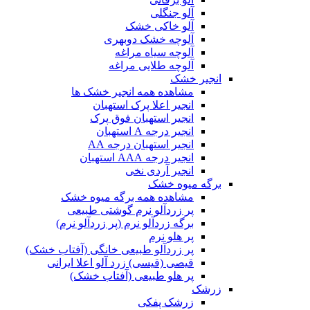
آلو جنگلی
آلو خاکی خشک
آلوچه خشک دوبهری
آلوچه سیاه مراغه
آلوچه طلایی مراغه
انجیر خشک
مشاهده همه انجیر خشک ها
انجیر اعلا پرک استهبان
انجیر استهبان فوق پرک
انجیر درجه A استهبان
انجیر استهبان درجه AA
انجیر درجه AAA استهبان
انجیر آردی نخی
برگه میوه خشک
مشاهده همه برگه میوه خشک
پر زردآلو نرم گوشتی طبیعی
برگه زردآلو نرم (پر زردآلو نرم)
پر هلو نرم
پر زردآلو طبیعی خانگی (آفتاب خشک)
قیصی (قیسی) زرد آلو اعلا ایرانی
پر هلو طبیعی (آفتاب خشک)
زرشک
زرشک پفکی