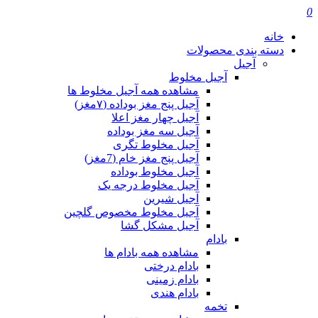
0
خانه
دسته بندی محصولات
آجیل
آجیل مخلوط
مشاهده همه آجیل مخلوط ها
آجیل پنج مغز بوداده (۷مغز)
آجیل چهار مغز اعلا
آجیل سه مغز بوداده
آجیل مخلوط تگری
آجیل پنج مغز خام (7مغز)
آجیل مخلوط بوداده
آجیل مخلوط درجه یک
آجیل شیرین
آجیل مخلوط مخصوص گلچین
آجیل مشکل گشا
بادام
مشاهده همه بادام ها
بادام درختی
بادام زمینی
بادام هندی
تخمه