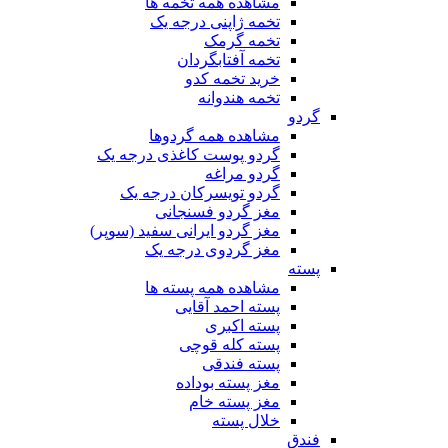
مشاهده همه تخمه ها
تخمه ژاپنی درجه یک
تخمه گرمک
تخمه آفتابگردان
خرید تخمه کدو
تخمه هندوانه
گردو
مشاهده همه گردوها
گردو پوست کاغذی درجه یک
گردو مراغه
گردو تویسرکان درجه یک
مغز گردو فسنجانی
مغز گردو ایرانی سفید (سوپر)
مغز گردوی درجه یک
پسته
مشاهده همه پسته ها
پسته احمد آقایی
پسته اکبری
پسته کله قوچی
پسته فندقی
مغز پسته بوداده
مغز پسته خام
خلال پسته
فندق