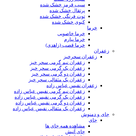
سیب قرمز خشک شده
پرتقال خشک شده
توت فرنگی خشک شده
کیوی خشک شده
خرما
خرما خاصویی
خرما پیارم
خرما قصب (زاهدی)
زعفران
زعفران سحرخیز
زعفران نیم گرمی سحر خیز
زعفران یک گرمی سحر خیز
زعفران دو گرمی سحر خیز
زعفران یک مثقالی سحر خیز
زعفران نفیس عباس زاده
زعفران نیم گرمی نفیس عباس زاده
زعفران یک گرمی نفیس عباس زاده
زعفران دو گرمی نفیس عباس زاده
زعفران یک مثقالی نفیس عباس زاده
چای و دمنوش
چای
مشاهده همه چای ها
چای آتیش