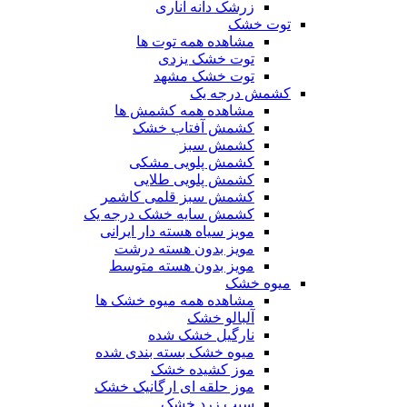
زرشک دانه اناری
توت خشک
مشاهده همه توت ها
توت خشک یزدی
توت خشک مشهد
کشمش درجه یک
مشاهده همه کشمش ها
کشمش آفتاب خشک
کشمش سبز
کشمش پلویی مشکی
کشمش پلویی طلایی
کشمش سبز قلمی کاشمر
کشمش سایه خشک درجه یک
مویز سیاه هسته دار ایرانی
مویز بدون هسته درشت
مویز بدون هسته متوسط
میوه خشک
مشاهده همه میوه خشک ها
آلبالو خشک
نارگیل خشک شده
میوه خشک بسته بندی شده
موز کشیده خشک
موز حلقه ای ارگانیک خشک
سیب زرد خشک