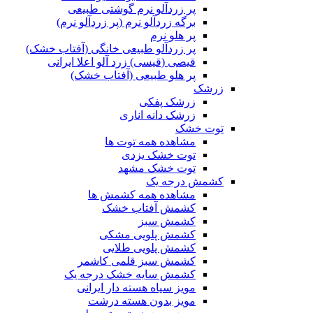
پر زردآلو نرم گوشتی طبیعی
برگه زردآلو نرم (پر زردآلو نرم)
پر هلو نرم
پر زردآلو طبیعی خانگی (آفتاب خشک)
قیصی (قیسی) زرد آلو اعلا ایرانی
پر هلو طبیعی (آفتاب خشک)
زرشک
زرشک پفکی
زرشک دانه اناری
توت خشک
مشاهده همه توت ها
توت خشک یزدی
توت خشک مشهد
کشمش درجه یک
مشاهده همه کشمش ها
کشمش آفتاب خشک
کشمش سبز
کشمش پلویی مشکی
کشمش پلویی طلایی
کشمش سبز قلمی کاشمر
کشمش سایه خشک درجه یک
مویز سیاه هسته دار ایرانی
مویز بدون هسته درشت