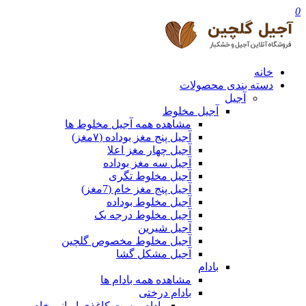
0
خانه
دسته بندی محصولات
آجیل
آجیل مخلوط
مشاهده همه آجیل مخلوط ها
آجیل پنج مغز بوداده (۷مغز)
آجیل چهار مغز اعلا
آجیل سه مغز بوداده
آجیل مخلوط تگری
آجیل پنج مغز خام (7مغز)
آجیل مخلوط بوداده
آجیل مخلوط درجه یک
آجیل شیرین
آجیل مخلوط مخصوص گلچین
آجیل مشکل گشا
بادام
مشاهده همه بادام ها
بادام درختی
بادام پوست کاغذی ایرانی خام