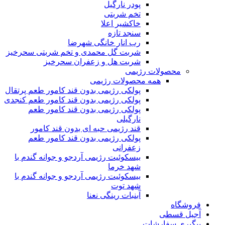
پودر نارگیل
تخم شربتی
خاکشیر اعلا
سنجد تازه
رب انار خانگی شهرضا
شربت گل محمدی و تخم شربتی سحرخیز
شربت هل و زعفران سحرخیز
محصولات رژیمی
همه محصولات رژیمی
پولکی رژیمی بدون قند کامور طعم پرتقال
پولکی رژیمی بدون قند کامور طعم کنجدی
پولکی رژیمی بدون قند کامور طعم
نارگیلی
قند رژیمی حبه ای بدون قند کامور
پولکی رژیمی بدون قند کامور طعم
زعفرانی
بيسکوئيت رژیمی آردجو و جوانه گندم با
شهد خرما
بيسکوئيت رژیمی آردجو و جوانه گندم با
شهد توت
آبنبات رینگی نعنا
فروشگاه
آجیل قسطی
پیگیری سفارشات