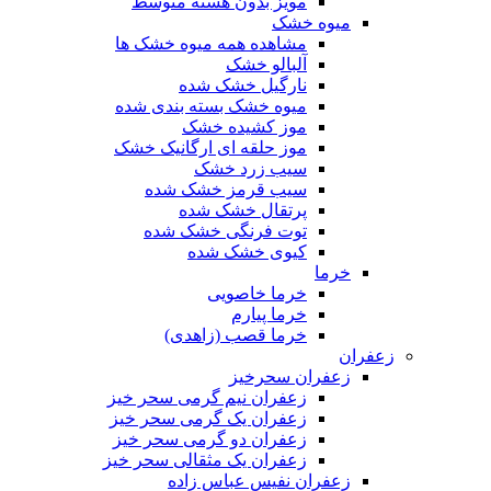
مویز بدون هسته متوسط
میوه خشک
مشاهده همه میوه خشک ها
آلبالو خشک
نارگیل خشک شده
میوه خشک بسته بندی شده
موز کشیده خشک
موز حلقه ای ارگانیک خشک
سیب زرد خشک
سیب قرمز خشک شده
پرتقال خشک شده
توت فرنگی خشک شده
کیوی خشک شده
خرما
خرما خاصویی
خرما پیارم
خرما قصب (زاهدی)
زعفران
زعفران سحرخیز
زعفران نیم گرمی سحر خیز
زعفران یک گرمی سحر خیز
زعفران دو گرمی سحر خیز
زعفران یک مثقالی سحر خیز
زعفران نفیس عباس زاده