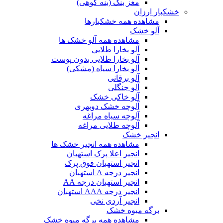
مغز بنک (بنه کوهی)
خشکبار ارزان
مشاهده همه خشکبارها
آلو خشک
مشاهده همه آلو خشک ها
آلو بخارا طلایی
آلو بخارا طلایی بدون پوست
آلو بخارا سیاه (مشکی)
آلو برقانی
آلو جنگلی
آلو خاکی خشک
آلوچه خشک دوبهری
آلوچه سیاه مراغه
آلوچه طلایی مراغه
انجیر خشک
مشاهده همه انجیر خشک ها
انجیر اعلا پرک استهبان
انجیر استهبان فوق پرک
انجیر درجه A استهبان
انجیر استهبان درجه AA
انجیر درجه AAA استهبان
انجیر آردی نخی
برگه میوه خشک
مشاهده همه برگه میوه خشک