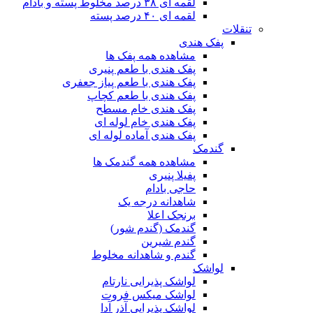
لقمه ای ۳۸ درصد مخلوط پسته و بادام
لقمه ای ۴۰ درصد پسته
تنقلات
پفک هندی
مشاهده همه پفک ها
پفک هندی با طعم پنیری
پفک هندی با طعم پیاز جعفری
پفک هندی با طعم کچاپ
پفک هندی خام مسطح
پفک هندی خام لوله ای
پفک هندی آماده لوله ای
گندمک
مشاهده همه گندمک ها
پفیلا پنیری
حاجی بادام
شاهدانه درجه یک
برنجک اعلا
گندمک (گندم شور)
گندم شیرین
گندم و شاهدانه مخلوط
لواشک
لواشک پذیرایی نارتام
لواشک میکس فروت
لواشک پذیرایی آذر آدا