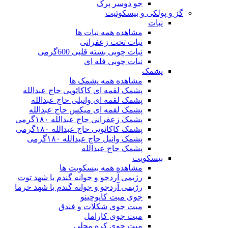
جو دوسر پرک
گز و پولکی و بیسکوئیت
نبات
مشاهده همه نبات ها
نبات تخت زعفرانی
نبات چوبی بسته قلبی 600گرمی
نبات چوبی فله ای
پشمک
مشاهده همه پشمک ها
پشمک لقمه ای کاکائویی حاج عبدالله
پشمک لقمه ای وانیلی حاج عبدالله
پشمک لقمه ای میکس حاج عبدالله
پشمک زعفرانی حاج عبدالله ۱۸۰گرمی
پشمک کاکائویی حاج عبدالله ۱۸۰گرمی
پشمک وانیل حاج عبدالله ۱۸۰گرمی
پشمک حاج عبدالله
بیسکویت
مشاهده همه بیسکویت ها
رژیمی آردجو و جوانه گندم با شهد توت
رژیمی آردجو و جوانه گندم با شهد خرما
جوی میت کاپوچینو
میت جوی شکلات و فندق
میت جوی کارامل
میت جوی کره محلی