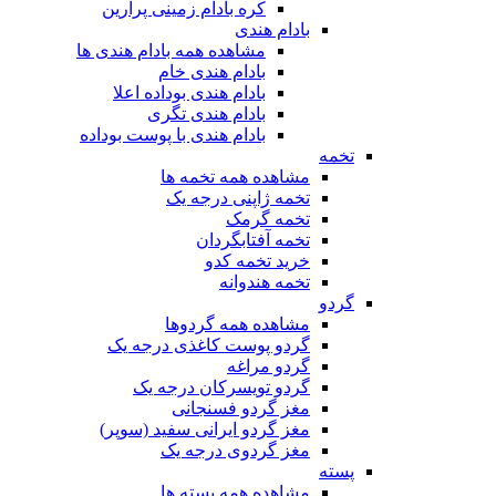
کره بادام زمینی پرارین
بادام هندی
مشاهده همه بادام هندی ها
بادام هندی خام
بادام هندی بوداده اعلا
بادام هندی تگری
بادام هندی با پوست بوداده
تخمه
مشاهده همه تخمه ها
تخمه ژاپنی درجه یک
تخمه گرمک
تخمه آفتابگردان
خرید تخمه کدو
تخمه هندوانه
گردو
مشاهده همه گردوها
گردو پوست کاغذی درجه یک
گردو مراغه
گردو تویسرکان درجه یک
مغز گردو فسنجانی
مغز گردو ایرانی سفید (سوپر)
مغز گردوی درجه یک
پسته
مشاهده همه پسته ها