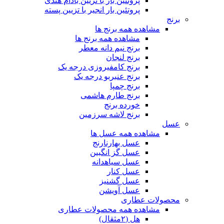
پروتئین بار با تزیین بادام هندی
پروتئین بار انجیر با تزیین پسته
برنج
مشاهده همه برنج ها
مشاهده همه برنج ها
برنج نیم دانه معطر
برنج لنجان
برنج کامفیروزی درجه یک
برنج عنبربو درجه یک
برنج چمپا
برنج طارم هاشمی
خورده برنج
برنج لاشه سرزمین
عسل
مشاهده همه عسل ها
عسل بهارنارنج
عسل گز انگبین
عسل سیاهدانه
عسل کنار
عسل گشنیز
عسل آویشن
محصولات عطاری
مشاهده همه محصولات عطاری
هل (۲مثقال)