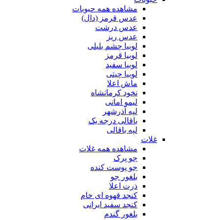
مشاهده همه حبوبات
عدس قرمز (دال)
عدس درشت
عدس ریز
لوبیا چشم بلبلی
لوبیا قرمز
لوبیا سفید
لوبیا چیتی
ماش اعلا
نخود کرمانشاه
لیمو امانی
لپه آذرشهر
باقالی درجه یک
لپه باقالی
غلات
مشاهده همه غلات
جو پرک
جو پوست کنده
بلغور جو
ذرت اعلا
کنجد قهوه ای خام
کنجد سفید ایرانی
بلغور گندم