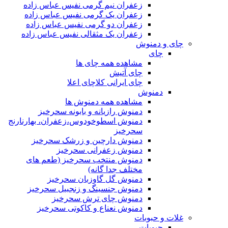
زعفران نیم گرمی نفیس عباس زاده
زعفران یک گرمی نفیس عباس زاده
زعفران دو گرمی نفیس عباس زاده
زعفران یک مثقالی نفیس عباس زاده
چای و دمنوش
چای
مشاهده همه چای ها
چای آتیش
چای ایرانی کلاچای اعلا
دمنوش
مشاهده همه دمنوش ها
دمنوش رازیانه و بابونه سحرخیز
دمنوش اسطوخودوس،زعفران، بهارنارنج
سحرخیز
دمنوش دارچین و زرشک سحرخیز
دمنوش زعفرانی سحرخیز
دمنوش منتخب سحرخیز (طعم های
مختلف جدا گانه)
دمنوش گل گاوزبان سحرخیز
دمنوش جنسینگ و زنجبیل سحرخیز
دمنوش چای ترش سحرخیز
دمنوش نعناع و کاکوتی سحرخیز
غلات و حبوبات
حبوبات