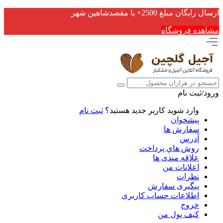
ارسال رایگان مبلغ 2500+ یا مقصدشاهین شهر
مشاهده فروشگاه
ورود/ثبت نام
وارد شوید
کاربر جدید هستید؟
ثبت نام
پیشخوان
سفارش ها
آدرس
روش هاي پرداخت
علاقه مندی ها
اعلانات من
نظرات
پیگیری سفارش
اطلاعات حساب كاربری
خروج
کیف پول من