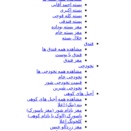
پسته احمد آقایی
پسته اکبری
پسته کله قوچی
پسته فندقی
مغز پسته بوداده
مغز پسته خام
خلال پسته
فندق
مشاهده همه فندق ها
فندق با پوست
مغز فندق
نخودچی
مشاهده همه نخودچی ها
نخودچی خام
قیمت نخودچی شور
نخودچی شیرین
آجیل های کوهی
مشاهده همه آجیل های کوهی
بنه (بنک) اعلا
مغز بادام شور (مغز پاسورک)
پاسورک (الوک یا بادام کوهی)
کلخونگ اعلا
مغز زردآلو خیس