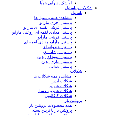
لواشک پذیرایی همپا
شکلات و پاستیل
پاستیل
مشاهده همه پاستیل ها
پاستیل آجری مارابو
پاستیل فرشی لقمه ای مارابو
پاستیل مدادی لقمه ای روغنی مارابو
پاستیل فرشی مارابو
پاستیل مارابو مدادی لقمه ای
پاستیل هندوانه ای
پاستیل نوشابه ای
پاستیل میوه ای آیدین
پاستیل ماری آیدین
پاستیل دندانی
شکلات
مشاهده همه شکلات ها
شکلات آیدین
شکلات شونیز
شکلات شیرین عسل
شکلات کاکائویی
پروتئین بار
همه محصولات پروتئین بار
پروتئین بار با تزیین پسته