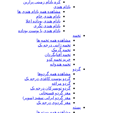
کره بادام زمینی پرارین
بادام هندی
مشاهده همه بادام هندی ها
بادام هندی خام
بادام هندی بوداده اعلا
بادام هندی تگری
بادام هندی با پوست بوداده
تخمه
مشاهده همه تخمه ها
تخمه ژاپنی درجه یک
تخمه گرمک
تخمه آفتابگردان
خرید تخمه کدو
تخمه هندوانه
گردو
مشاهده همه گردوها
گردو پوست کاغذی درجه یک
گردو مراغه
گردو تویسرکان درجه یک
مغز گردو فسنجانی
مغز گردو ایرانی سفید (سوپر)
مغز گردوی درجه یک
پسته
مشاهده همه پسته ها