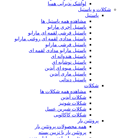
لواشک پذیرایی همپا
شکلات و پاستیل
پاستیل
مشاهده همه پاستیل ها
پاستیل آجری مارابو
پاستیل فرشی لقمه ای مارابو
پاستیل مدادی لقمه ای روغنی مارابو
پاستیل فرشی مارابو
پاستیل مارابو مدادی لقمه ای
پاستیل هندوانه ای
پاستیل نوشابه ای
پاستیل میوه ای آیدین
پاستیل ماری آیدین
پاستیل دندانی
شکلات
مشاهده همه شکلات ها
شکلات آیدین
شکلات شونیز
شکلات شیرین عسل
شکلات کاکائویی
پروتئین بار
همه محصولات پروتئین بار
پروتئین بار با تزیین پسته