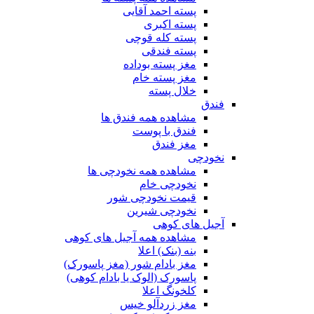
پسته احمد آقایی
پسته اکبری
پسته کله قوچی
پسته فندقی
مغز پسته بوداده
مغز پسته خام
خلال پسته
فندق
مشاهده همه فندق ها
فندق با پوست
مغز فندق
نخودچی
مشاهده همه نخودچی ها
نخودچی خام
قیمت نخودچی شور
نخودچی شیرین
آجیل های کوهی
مشاهده همه آجیل های کوهی
بنه (بنک) اعلا
مغز بادام شور (مغز پاسورک)
پاسورک (الوک یا بادام کوهی)
کلخونگ اعلا
مغز زردآلو خیس