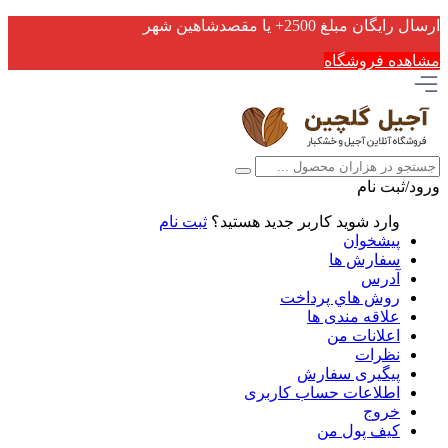
ارسال رایگان مبلغ 2500+ یا مقصدشاهین شهر
مشاهده فروشگاه
ورود/ثبت نام
وارد شوید
کاربر جدید هستید؟
ثبت نام
پیشخوان
سفارش ها
آدرس
روش هاي پرداخت
علاقه مندی ها
اعلانات من
نظرات
پیگیری سفارش
اطلاعات حساب كاربری
خروج
کیف پول من