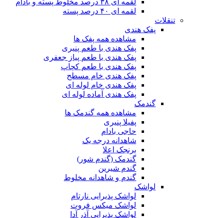
لقمه ای ۳۸ درصد مخلوط پسته و بادام
لقمه ای ۴۰ درصد پسته
تنقلات
پفک هندی
مشاهده همه پفک ها
پفک هندی با طعم پنیری
پفک هندی با طعم پیاز جعفری
پفک هندی با طعم کچاپ
پفک هندی خام مسطح
پفک هندی خام لوله ای
پفک هندی آماده لوله ای
گندمک
مشاهده همه گندمک ها
پفیلا پنیری
حاجی بادام
شاهدانه درجه یک
برنجک اعلا
گندمک (گندم شور)
گندم شیرین
گندم و شاهدانه مخلوط
لواشک
لواشک پذیرایی نارتام
لواشک میکس فروت
لواشک پذیرایی آذر آدا