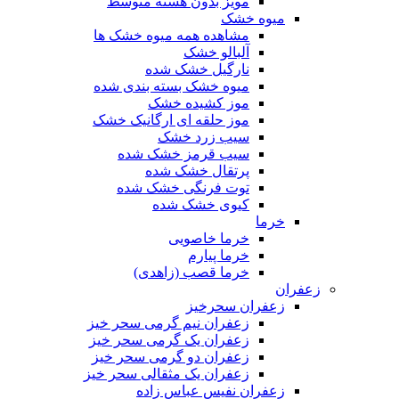
مویز بدون هسته متوسط
میوه خشک
مشاهده همه میوه خشک ها
آلبالو خشک
نارگیل خشک شده
میوه خشک بسته بندی شده
موز کشیده خشک
موز حلقه ای ارگانیک خشک
سیب زرد خشک
سیب قرمز خشک شده
پرتقال خشک شده
توت فرنگی خشک شده
کیوی خشک شده
خرما
خرما خاصویی
خرما پیارم
خرما قصب (زاهدی)
زعفران
زعفران سحرخیز
زعفران نیم گرمی سحر خیز
زعفران یک گرمی سحر خیز
زعفران دو گرمی سحر خیز
زعفران یک مثقالی سحر خیز
زعفران نفیس عباس زاده