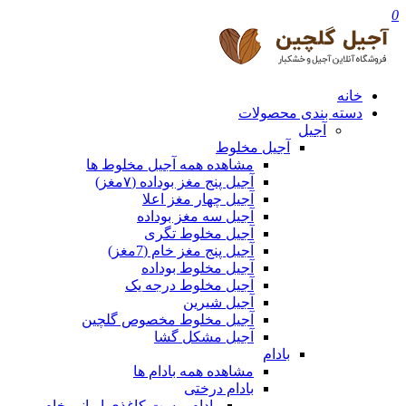
0
خانه
دسته بندی محصولات
آجیل
آجیل مخلوط
مشاهده همه آجیل مخلوط ها
آجیل پنج مغز بوداده (۷مغز)
آجیل چهار مغز اعلا
آجیل سه مغز بوداده
آجیل مخلوط تگری
آجیل پنج مغز خام (7مغز)
آجیل مخلوط بوداده
آجیل مخلوط درجه یک
آجیل شیرین
آجیل مخلوط مخصوص گلچین
آجیل مشکل گشا
بادام
مشاهده همه بادام ها
بادام درختی
بادام پوست کاغذی ایرانی خام