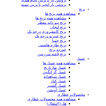
پروتئین بار با تزیین بادام هندی
پروتئین بار انجیر با تزیین پسته
برنج
مشاهده همه برنج ها
مشاهده همه برنج ها
برنج نیم دانه معطر
برنج لنجان
برنج کامفیروزی درجه یک
برنج عنبربو درجه یک
برنج چمپا
برنج طارم هاشمی
خورده برنج
برنج لاشه سرزمین
عسل
مشاهده همه عسل ها
عسل بهارنارنج
عسل گز انگبین
عسل سیاهدانه
عسل کنار
عسل گشنیز
عسل آویشن
محصولات عطاری
مشاهده همه محصولات عطاری
هل (۲مثقال)