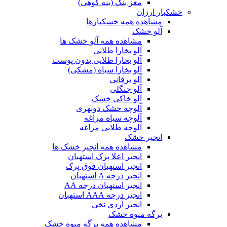
مغز بنک (بنه کوهی)
خشکبار ارزان
مشاهده همه خشکبارها
آلو خشک
مشاهده همه آلو خشک ها
آلو بخارا طلایی
آلو بخارا طلایی بدون پوست
آلو بخارا سیاه (مشکی)
آلو برقانی
آلو جنگلی
آلو خاکی خشک
آلوچه خشک دوبهری
آلوچه سیاه مراغه
آلوچه طلایی مراغه
انجیر خشک
مشاهده همه انجیر خشک ها
انجیر اعلا پرک استهبان
انجیر استهبان فوق پرک
انجیر درجه A استهبان
انجیر استهبان درجه AA
انجیر درجه AAA استهبان
انجیر آردی نخی
برگه میوه خشک
مشاهده همه برگه میوه خشک