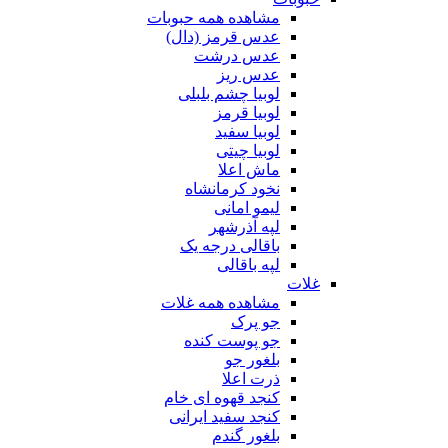
مشاهده همه حبوبات
عدس قرمز (دال)
عدس درشت
عدس ریز
لوبیا چشم بلبلی
لوبیا قرمز
لوبیا سفید
لوبیا چیتی
ماش اعلا
نخود کرمانشاه
لیمو امانی
لپه آذرشهر
باقالی درجه یک
لپه باقالی
غلات
مشاهده همه غلات
جو پرک
جو پوست کنده
بلغور جو
ذرت اعلا
کنجد قهوه ای خام
کنجد سفید ایرانی
بلغور گندم