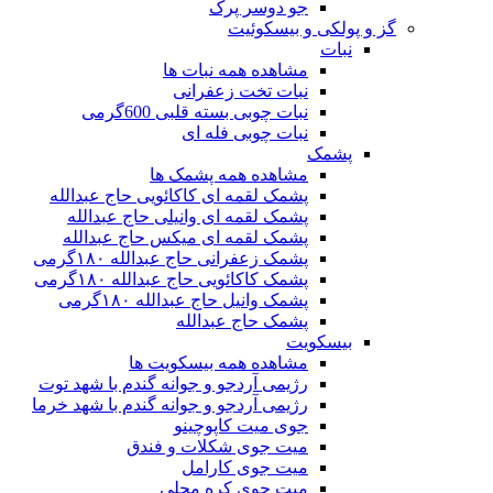
جو دوسر پرک
گز و پولکی و بیسکوئیت
نبات
مشاهده همه نبات ها
نبات تخت زعفرانی
نبات چوبی بسته قلبی 600گرمی
نبات چوبی فله ای
پشمک
مشاهده همه پشمک ها
پشمک لقمه ای کاکائویی حاج عبدالله
پشمک لقمه ای وانیلی حاج عبدالله
پشمک لقمه ای میکس حاج عبدالله
پشمک زعفرانی حاج عبدالله ۱۸۰گرمی
پشمک کاکائویی حاج عبدالله ۱۸۰گرمی
پشمک وانیل حاج عبدالله ۱۸۰گرمی
پشمک حاج عبدالله
بیسکویت
مشاهده همه بیسکویت ها
رژیمی آردجو و جوانه گندم با شهد توت
رژیمی آردجو و جوانه گندم با شهد خرما
جوی میت کاپوچینو
میت جوی شکلات و فندق
میت جوی کارامل
میت جوی کره محلی