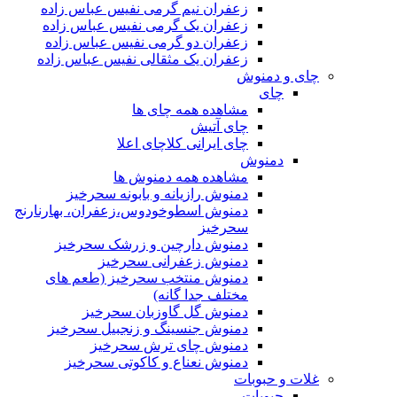
زعفران نیم گرمی نفیس عباس زاده
زعفران یک گرمی نفیس عباس زاده
زعفران دو گرمی نفیس عباس زاده
زعفران یک مثقالی نفیس عباس زاده
چای و دمنوش
چای
مشاهده همه چای ها
چای آتیش
چای ایرانی کلاچای اعلا
دمنوش
مشاهده همه دمنوش ها
دمنوش رازیانه و بابونه سحرخیز
دمنوش اسطوخودوس،زعفران، بهارنارنج
سحرخیز
دمنوش دارچین و زرشک سحرخیز
دمنوش زعفرانی سحرخیز
دمنوش منتخب سحرخیز (طعم های
مختلف جدا گانه)
دمنوش گل گاوزبان سحرخیز
دمنوش جنسینگ و زنجبیل سحرخیز
دمنوش چای ترش سحرخیز
دمنوش نعناع و کاکوتی سحرخیز
غلات و حبوبات
حبوبات