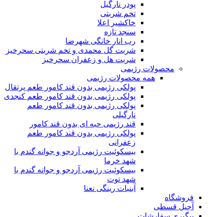
پودر نارگیل
تخم شربتی
خاکشیر اعلا
سنجد تازه
رب انار خانگی شهرضا
شربت گل محمدی و تخم شربتی سحرخیز
شربت هل و زعفران سحرخیز
محصولات رژیمی
همه محصولات رژیمی
پولکی رژیمی بدون قند کامور طعم پرتقال
پولکی رژیمی بدون قند کامور طعم کنجدی
پولکی رژیمی بدون قند کامور طعم
نارگیلی
قند رژیمی حبه ای بدون قند کامور
پولکی رژیمی بدون قند کامور طعم
زعفرانی
بيسکوئيت رژیمی آردجو و جوانه گندم با
شهد خرما
بيسکوئيت رژیمی آردجو و جوانه گندم با
شهد توت
آبنبات رینگی نعنا
فروشگاه
آجیل قسطی
پیگیری سفارشات