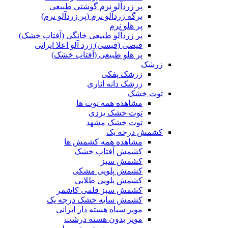
پر زردآلو نرم گوشتی طبیعی
برگه زردآلو نرم (پر زردآلو نرم)
پر هلو نرم
پر زردآلو طبیعی خانگی (آفتاب خشک)
قیصی (قیسی) زرد آلو اعلا ایرانی
پر هلو طبیعی (آفتاب خشک)
زرشک
زرشک پفکی
زرشک دانه اناری
توت خشک
مشاهده همه توت ها
توت خشک یزدی
توت خشک مشهد
کشمش درجه یک
مشاهده همه کشمش ها
کشمش آفتاب خشک
کشمش سبز
کشمش پلویی مشکی
کشمش پلویی طلایی
کشمش سبز قلمی کاشمر
کشمش سایه خشک درجه یک
مویز سیاه هسته دار ایرانی
مویز بدون هسته درشت